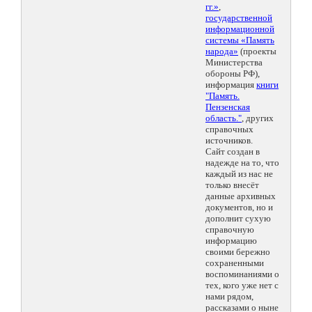
гг.»
,
государственной
информационной
системы «Память
народа»
(проекты
Министерства
обороны РФ),
информация
книги
"Память.
Пензенская
область."
, других
справочных
источников.
Сайт создан в
надежде на то, что
каждый из нас не
только внесёт
данные архивных
документов, но и
дополнит сухую
справочную
информацию
своими бережно
сохраненными
воспоминаниями о
тех, кого уже нет с
нами рядом,
рассказами о ныне