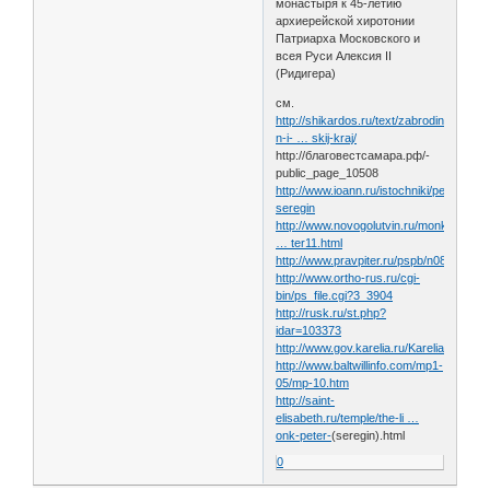
монастыря к 45-летию
архиерейской хиротонии
Патриарха Московского и
всея Руси Алексия II
(Ридигера)
см.
http://shikardos.ru/text/zabrodina-
n-i- … skij-kraj/
http://благовестсамара.рф/-
public_page_10508
http://www.ioann.ru/istochniki/petr-
seregin
http://www.novogolutvin.ru/monkhood/b
… ter11.html
http://www.pravpiter.ru/pspb/n086/ta016
http://www.ortho-rus.ru/cgi-
bin/ps_file.cgi?3_3904
http://rusk.ru/st.php?
idar=103373
http://www.gov.karelia.ru/Karelia/634/54.
http://www.baltwillinfo.com/mp1-
05/mp-10.htm
http://saint-
elisabeth.ru/temple/the-li …
onk-peter-
(seregin).html
0