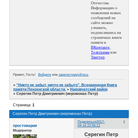
Отечества.
Информацию о
появлении новых
сообщений на
сайте можно
узнавать,
подписавшись на
страничках книги
памяти в
ВКонтакте
,
Телеграмм
или
Твиттер
.
Привет, Гость!
Войдите
или
зарегистрируйтесь
.
»
"Никто не забыт, ничто не забыто". Всенародная Книга
памяти Пензенской области.
»
Наровчатский район
»
Серегин Петр Дмитриевич (иеромонах Петр)
Страница:
1
Серегин Петр Дмитриевич (иеромонах Петр)
Поделиться
2017-
1
простомария
04-16 22:56:12
Модератор
Серегин Петр