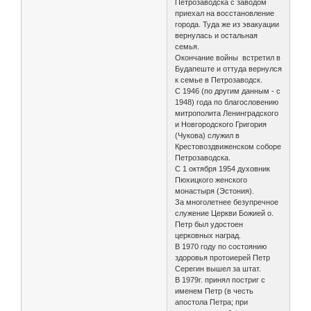
Петрозаводска с заводом
приехал на восстановление
города. Туда же из эвакуации
вернулась и остальная
семья.
Окончание войны встретил в
Будапеште и оттуда вернулся
к семье в Петрозаводск.
С 1946 (по другим данным - с
1948) года по благословению
митрополита Ленинградского
и Новгородского Григория
(Чукова) служил в
Крестовоздвиженском соборе
Петрозаводска.
С 1 октября 1954 духовник
Пюхицкого женского
монастыря (Эстония).
За многолетнее безупречное
служение Церкви Божией о.
Петр был удостоен
церковных наград.
В 1970 году по состоянию
здоровья протоиерей Петр
Серегин вышел за штат.
В 1979г. принял постриг с
именем Петр (в честь
апостола Петра; при