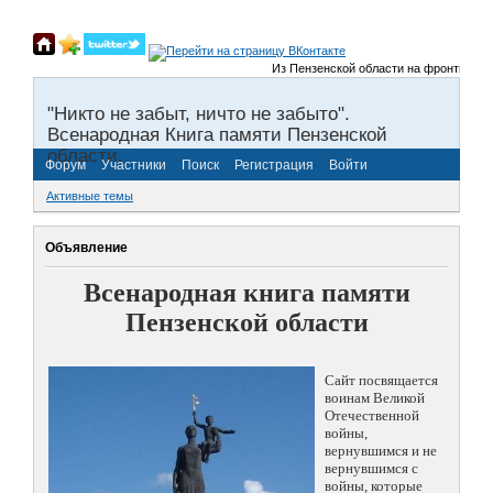
Из Пензенской области на фронты Велико
"Никто не забыт, ничто не забыто".
Всенародная Книга памяти Пензенской
области.
Форум
Участники
Поиск
Регистрация
Войти
Активные темы
Объявление
Всенародная книга памяти
Пензенской области
Сайт посвящается
воинам Великой
Отечественной
войны,
вернувшимся и не
вернувшимся с
войны, которые