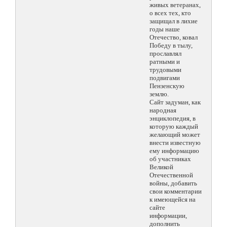
живых ветеранах,
о всех тех, кто
защищал в лихие
годы наше
Отечество, ковал
Победу в тылу,
прославлял
ратными и
трудовыми
подвигами
Пензенскую
землю.
Сайт задуман, как
народная
энциклопедия, в
которую каждый
желающий может
внести известную
ему информацию
об участниках
Великой
Отечественной
войны, добавить
свои комментарии
к имеющейся на
сайте
информации,
дополнить