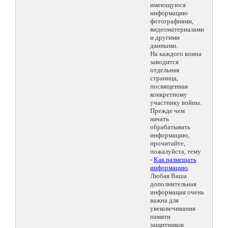
имеющуюся
информацию
фотографиями,
видеоматериалами
и другими
данными.
На каждого воина
заводится
отдельная
страница,
посвященная
конкретному
участнику войны.
Прежде чем
начать
обрабатывать
информацию,
прочитайте,
пожалуйста, тему
-
Как размещать
информацию
.
Любая Ваша
дополнительная
информация очень
важна для
увековечивания
памяти
защитников