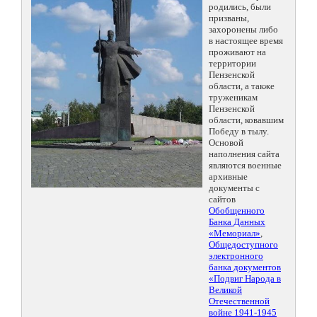
родились, были
призваны,
захоронены либо
в настоящее время
проживают на
территории
Пензенской
области, а также
труженикам
Пензенской
области, ковавшим
Победу в тылу.
Основой
наполнения сайта
являются военные
архивные
документы с
сайтов
Обобщенного
Банка Данных
«Мемориал»
,
Общедоступного
электронного
банка документов
«Подвиг Народа в
Великой
Отечественной
войне 1941-1945