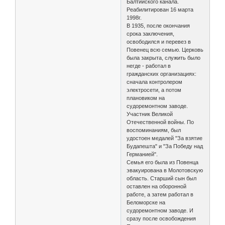
Балтийского канала.
Реабилитирован 16 марта
1998г.
В 1935, после окончания
срока заключения,
освободился и перевез в
Повенец всю семью. Церковь
была закрыта, служить было
негде - работал в
гражданских организациях:
сначала контролером
электросети, а потом
плановиком на
судоремонтном заводе.
Участник Великой
Отечественной войны. По
воспоминаниям, был
удостоен медалей "За взятие
Будапешта" и "За Победу над
Германией".
Семья его была из Повенца
эвакуирована в Молотовскую
область. Старший сын был
оставлен на оборонной
работе, а затем работал в
Беломорске на
судоремонтном заводе. И
сразу после освобождения