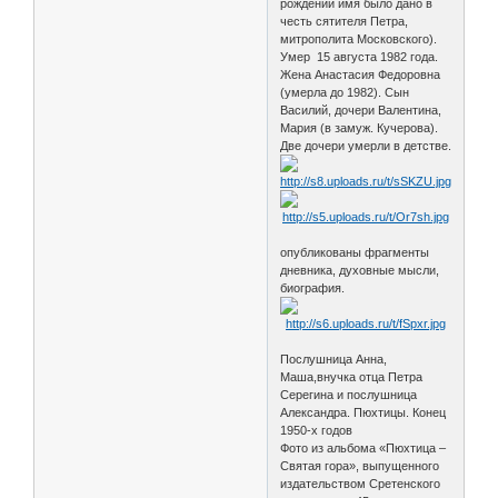
рождении имя было дано в
честь сятителя Петра,
митрополита Московского).
Умер 15 августа 1982 года.
Жена Анастасия Федоровна
(умерла до 1982). Сын
Василий, дочери Валентина,
Мария (в замуж. Кучерова).
Две дочери умерли в детстве.
опубликованы фрагменты
дневника, духовные мысли,
биография.
Послушница Анна,
Маша,внучка отца Петра
Серегина и послушница
Александра. Пюхтицы. Конец
1950-х годов
Фото из альбома «Пюхтица –
Святая гора», выпущенного
издательством Сретенского