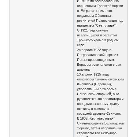
В 1919г. по благословению
священника Троицкой церкви
о. Евграфа занимался
созданием Общества
ревнителей Православия под
названием "Светильник".
С 1921 года служил
псаломщиком и регентом
Троицкого храма в родном
селе.
24 апреля 1922 года в
Петропавловской церкви г.
Пензы преосвященным
Борисом рукоположен в сан
диакона.
13 апреля 1925 года
епископом Нижне-Ломовским
Филиппом (Перовым),
управлявшим в то время
Пензенской епархией, был
рукоположен во пресвитера и
определен к новому храму
святителя николая в
соседней деревне Сьяново.
В 1932г. был арестован.
Сначала сидел в Вологодской
тюрьме, затем направлен на
строительство Беломоро-