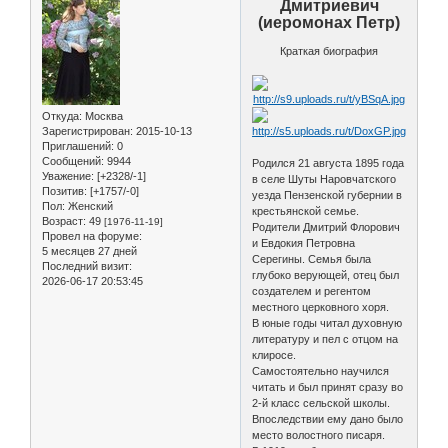
Дмитриевич
(иеромонах Петр)
Краткая биография
Откуда:
Москва
Зарегистрирован
: 2015-10-13
Приглашений:
0
Сообщений:
9944
Родился 21 августа 1895 года
Уважение:
[+2328/-1]
в селе Шуты Наровчатского
Позитив:
[+1757/-0]
уезда Пензенской губернии в
Пол:
Женский
крестьянской семье.
Возраст:
49
[1976-11-19]
Родители Дмитрий Флорович
Провел на форуме:
и Евдокия Петровна
5 месяцев 27 дней
Серегины. Семья была
Последний визит:
глубоко верующей, отец был
2026-06-17 20:53:45
создателем и регентом
местного церковного хоря.
В юные годы читал духовную
литературу и пел с отцом на
клиросе.
Самостоятельно научился
читать и был принят сразу во
2-й класс сельской школы.
Впоследствии ему дано было
место волостного писаря.