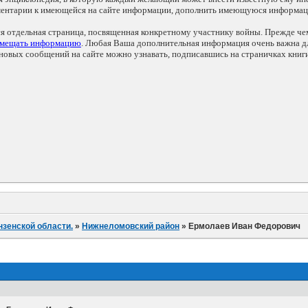
мментарии к имеющейся на сайте информации, дополнить имеющуюся информа
ся отдельная страница, посвященная конкретному участнику войны. Прежде ч
змещать информацию
. Любая Ваша дополнительная информация очень важна дл
овых сообщений на сайте можно узнавать, подписавшись на страничках книг
нзенской области.
»
Нижнеломовский район
»
Ермолаев Иван Федорович