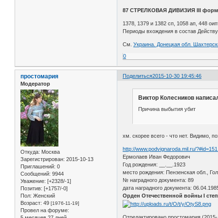
87 СТРЕЛКОВАЯ ДИВИЗИЯ III фор
1378, 1379 и 1382 сп, 1058 ап, 448 оип
Периоды вхождения в состав Действующе
См.
Украина. Донецкая обл. Шахтерск
0
простомария
Поделиться
2015-10-30 19:45:46
Модератор
Виктор Колесников написал
Причина выбытия убит
хм. скорее всего - что нет. Видимо, п
http://www.podvignaroda.mil.ru/?#id=151
Откуда:
Москва
Ермолаев Иван Федорович
Зарегистрирован
: 2015-10-13
Год рождения: __.__.1923
Приглашений:
0
место рождения: Пензенская обл., Гол
Сообщений:
9944
№ наградного документа: 89
Уважение:
[+2328/-1]
дата наградного документа: 06.04.198
Позитив:
[+1757/-0]
Орден Отечественной войны I сте
Пол:
Женский
Возраст:
49
[1976-11-19]
Провел на форуме:
Отредактировано простомария (2015-1
5 месяцев 27 дней