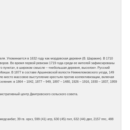
теля. Упоминается в 1632 году как мордовская деревня (В. Шаракин). В 1710
 дворов. Во время первой ревизии 1719 года среди ее жителей зафиксированы
го пункта», в широком смысле – «небольшая деревня, выселок». Русский
е Мокши. В 1877 в составе Аршиновской волости Нижнеломовского уезда, 149
ело место массовое выступление крестьян против коллективизации, включая
ния: в 1864 – 1042, 1877 – 949, 1897 – 1480, 1926 – 1916, 1930 – 1837, 1959
истративный центр Дмитровского сельского совета.
43) медсанбат, 39 гв. орхз, 599 (41) атр, 630 (45) пхп, 632 (44) двл, 2157 ппс, 488