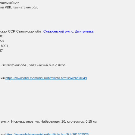
ицинский р-н
ий РВК, Камчатская обл.
ская ССР, Сталинская обл.,
Снежнянский р-н, с. Дмитриевка
МО
 58
18001
47
Пензенская обл., Голицинский р-н, с.Кера
ния
https://www.obd-memorial.ru/html/info.htm?id=89281049
-н, х. Нижнекалинов, ул. Набережная, 20, юго-восток, 0,15 км
ния
https://www.obd-memorial.ru/html/info.htm?id=261203526