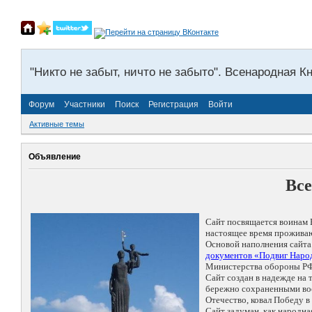
"Никто не забыт, ничто не забыто". Всенародная К
Форум
Участники
Поиск
Регистрация
Войти
Активные темы
Объявление
Все
Сайт посвящается воинам 
настоящее время проживаю
Основой наполнения сайта
документов «Подвиг Народ
Министерства обороны РФ
Сайт создан в надежде на
бережно сохраненными восп
Отечество, ковал Победу 
Сайт задуман, как народн