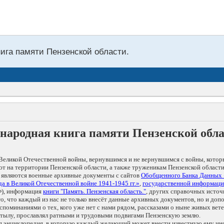
нига памяти Пензенской области.
народная книга памяти Пензенской обл
Великой Отечественной войны, вернувшимся и не вернувшимся с войны, котор
т на территории Пензенской области, а также труженикам Пензенской области
 являются военные архивные документы с сайтов
Обобщенного Банка Данных
а в Великой Отечественной войне 1941-1945 гг.»
,
государственной информаци
), информация
книги "Память. Пензенская область."
, других справочных источ
 то, что каждый из нас не только внесёт данные архивных документов, но и 
оминаниями о тех, кого уже нет с нами рядом, рассказами о ныне живых ветер
в тылу, прославлял ратными и трудовыми подвигами Пензенскую землю.
ая энциклопедия, в которую каждый желающий может внести известную ему и