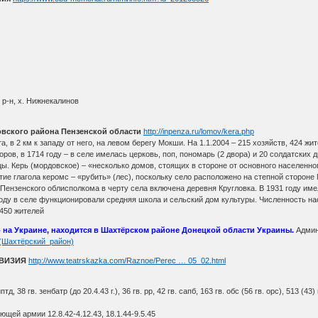
р-н, х. Нижнекалинов
вского района Пензенской области
http://inpenza.ru/lomov/kera.php
, в 2 км к западу от него, на левом берегу Мокши. На 1.1.2004 – 215 хозяйств, 424 жи
ров, в 1714 году – в селе имелась церковь, поп, пономарь (2 двора) и 20 солдатских
. Керь (мордовское) – «несколько домов, стоящих в стороне от основного населенно
тие глагола керомс – «рубить» (лес), поскольку село расположено на степной сторон
 Пензенского облисполкома в черту села включена деревня Кругловка. В 1931 году им
ду в селе функционировали средняя школа и сельский дом культуры. Численность населе
– 450 жителей
о на Украине, находится в Шахтёрском районе Донецкой области Украины.
Админ
ка_(Шахтёрский_район)
ИВИЗИЯ
http://www.teatrskazka.com/Raznoe/Perec … 05_02.html
оиптд, 38 гв. зенбатр (до 20.4.43 г.), 36 гв. рр, 42 гв. сапб, 163 гв. обс (56 гв. орс), 513 (
щей армии 12.8.42-4.12.43, 18.1.44-9.5.45