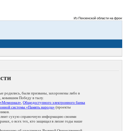
Из Пензенской области на фронты Велико
асти
ые родились, были призваны, захоронены либо в
, ковавшим Победу в тылу.
 «Мемориал»
,
Общедоступного электронного банка
онной системы «Память народа»
(проекты
ников.
дополнит сухую справочную информацию своими
анах, о всех тех, кто защищал в лихие годы наше
нформацию об участниках Великой Отечественной