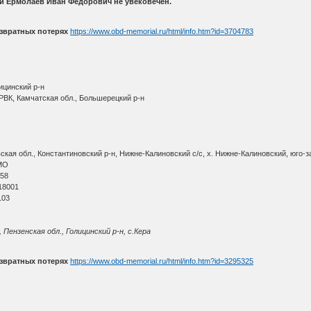
ти Ермолаев Иван Федорович не увековечен.
звратных потерях
https://www.obd-memorial.ru/html/info.htm?id=3704783
ицинский р-н
РВК, Камчатская обл., Большерецкий р-н
кая обл., Константиновский р-н, Нижне-Калиновский с/с, х. Нижне-Калиновский, юго-з
МО
 58
18001
103
Пензенская обл., Голицинский р-н, с.Кера
звратных потерях
https://www.obd-memorial.ru/html/info.htm?id=3295325