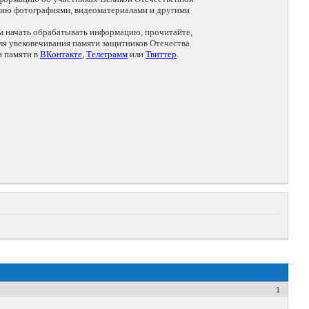
цию фотографиями, видеоматериалами и другими
ем начать обрабатывать информацию, прочитайте,
я увековечивания памяти защитников Отечества.
и памяти в
ВКонтакте
,
Телеграмм
или
Твиттер
.
1