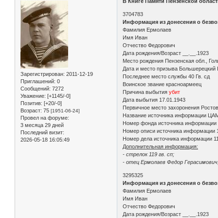
В Книге Памяти Пензенской облас
3704783
Информация из донесения о безво
Фамилия Ермолаев
Имя Иван
Отчество Федорович
Дата рождения/Возраст __.__.1923
Место рождения Пензенская обл., Гол
Дата и место призыва Большерецкий 
Зарегистрирован
: 2011-12-19
Последнее место службы 40 Гв. сд
Приглашений:
0
Воинское звание красноармеец
Сообщений:
7272
Причина выбытия
убит
Уважение:
[+1145/-0]
Дата выбытия 17.01.1943
Позитив:
[+20/-0]
Первичное место захоронения Ростовс
Возраст:
75
[1951-06-24]
Название источника информации ЦА
Провел на форуме:
Номер фонда источника информации
3 месяца 29 дней
Номер описи источника информации 
Последний визит:
Номер дела источника информации 1
2026-05-18 16:05:49
Дополнительная информация:
- стрелок 119 гв. сп;
- отец Ермолаев Федор Герасимович, 
3295325
Информация из донесения о безво
Фамилия Ермолаев
Имя Иван
Отчество Федорович
Дата рождения/Возраст __.__.1923