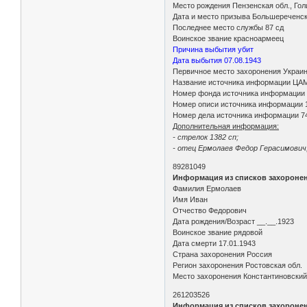
Место рождения Пензенская обл., Гол
Дата и место призыва Большереченск
Последнее место службы 87 сд
Воинское звание красноармеец
Причина выбытия убит
Дата выбытия 07.08.1943
Первичное место захоронения Украин
Название источника информации ЦА
Номер фонда источника информации
Номер описи источника информации 
Номер дела источника информации 7
Дополнительная информация:
- стрелок 1382 сп;
- отец Ермолаев Федор Герасимович, 
89281049
Информация из списков захороне
Фамилия Ермолаев
Имя Иван
Отчество Федорович
Дата рождения/Возраст __.__.1923
Воинское звание рядовой
Дата смерти 17.01.1943
Страна захоронения Россия
Регион захоронения Ростовская обл.
Место захоронения Константиновский р
261203526
Информация из списков захороне