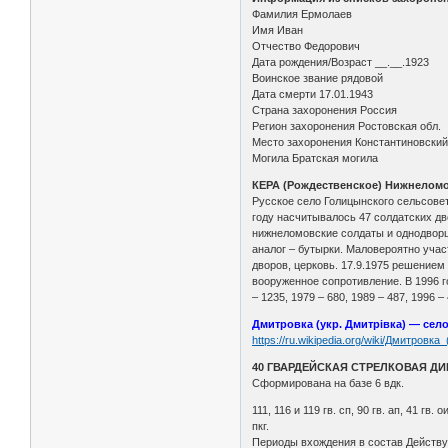
Фамилия Ермолаев
Имя Иван
Отчество Федорович
Дата рождения/Возраст __.__.1923
Воинское звание рядовой
Дата смерти 17.01.1943
Страна захоронения Россия
Регион захоронения Ростовская обл.
Место захоронения Константиновский 
Могила Братская могила
КЕРА (Рождественское) Нижнеломо
Русское село Голицынского сельсовета
году насчитывалось 47 солдатских дво
нижнеломовские солдаты и однодворцы
аналог – бутырки. Маловероятно учас
дворов, церковь. 17.9.1975 решением
вооруженное сопротивление. В 1996 го
– 1235, 1979 – 680, 1989 – 487, 1996 
Дмитровка (укр. Дмитрівка) — сел
https://ru.wikipedia.org/wiki/Дмитров
40 ГВАРДЕЙСКАЯ СТРЕЛКОВАЯ Д
Сформирована на базе 6 вдк.
111, 116 и 119 гв. сп, 90 гв. ап, 41 гв. 
пкг.
Периоды вхождения в состав Действую