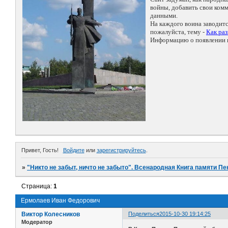
войны, добавить свои ко
данными.
На каждого воина заводит
пожалуйста, тему -
Как ра
Информацию о появлении н
Привет, Гость!
Войдите
или
зарегистрируйтесь
.
»
"Никто не забыт, ничто не забыто". Всенародная Книга памяти Пе
Страница:
1
Ермолаев Иван Федорович
Виктор Колесников
Поделиться
2015-10-30 19:14:25
Модератор