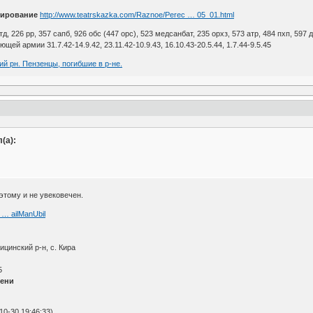
мирование
http://www.teatrskazka.com/Raznoe/Perec … 05_01.html
тд, 226 рр, 357 сапб, 926 обс (447 орс), 523 медсанбат, 235 орхз, 573 атр, 484 пхп, 597 д
й армии 31.7.42-14.9.42, 23.11.42-10.9.43, 16.10.43-20.5.44, 1.7.44-9.5.45
ий рн. Пензенцы, погибшие в р-не.
(а):
оэтому и не увековечен.
 … ailManUbil
ицинский р-н, с. Кира
5
пени
0-30 19:46:33)