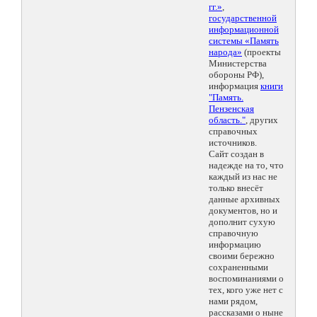
гг.»
,
государственной
информационной
системы «Память
народа»
(проекты
Министерства
обороны РФ),
информация
книги
"Память.
Пензенская
область."
, других
справочных
источников.
Сайт создан в
надежде на то, что
каждый из нас не
только внесёт
данные архивных
документов, но и
дополнит сухую
справочную
информацию
своими бережно
сохраненными
воспоминаниями о
тех, кого уже нет с
нами рядом,
рассказами о ныне