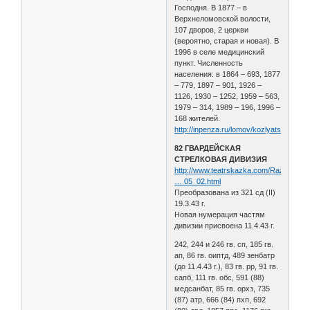
Господня. В 1877 – в
Верхнеломовской волости,
107 дворов, 2 церкви
(вероятно, старая и новая). В
1996 в селе медицинский
пункт. Численность
населения: в 1864 – 693, 1877
– 779, 1897 – 901, 1926 –
1126, 1930 – 1252, 1959 – 563,
1979 – 314, 1989 – 196, 1996 –
168 жителей.
http://inpenza.ru/lomov/kozlyatskoe.php
82 ГВАРДЕЙСКАЯ
СТРЕЛКОВАЯ ДИВИЗИЯ
http://www.teatrskazka.com/Raznoe/Pe
… 05_02.html
Преобразована из 321 сд (II)
19.3.43 г.
Новая нумерация частям
дивизии присвоена 11.4.43 г.
242, 244 и 246 гв. сп, 185 гв.
ап, 86 гв. оиптд, 489 зенбатр
(до 11.4.43 г.), 83 гв. рр, 91 гв.
сапб, 111 гв. обс, 591 (88)
медсанбат, 85 гв. орхз, 735
(87) атр, 666 (84) пхп, 692