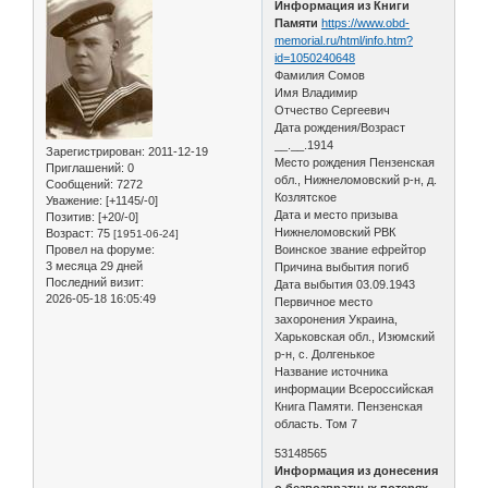
Информация из Книги
Памяти
https://www.obd-
memorial.ru/html/info.htm?
id=1050240648
Фамилия Сомов
Имя Владимир
Отчество Сергеевич
Дата рождения/Возраст
__.__.1914
Зарегистрирован
: 2011-12-19
Место рождения Пензенская
Приглашений:
0
обл., Нижнеломовский р-н, д.
Сообщений:
7272
Козлятское
Уважение:
[+1145/-0]
Дата и место призыва
Позитив:
[+20/-0]
Нижнеломовский РВК
Возраст:
75
[1951-06-24]
Провел на форуме:
Воинское звание ефрейтор
3 месяца 29 дней
Причина выбытия погиб
Последний визит:
Дата выбытия 03.09.1943
2026-05-18 16:05:49
Первичное место
захоронения Украина,
Харьковская обл., Изюмский
р-н, с. Долгенькое
Название источника
информации Всероссийская
Книга Памяти. Пензенская
область. Том 7
53148565
Информация из донесения
о безвозвратных потерях