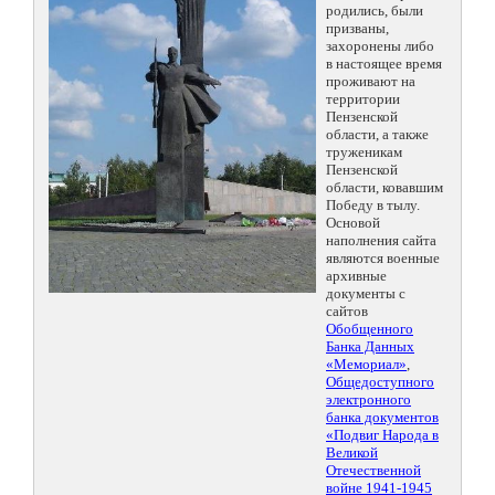
родились, были
призваны,
захоронены либо
в настоящее время
проживают на
территории
Пензенской
области, а также
труженикам
Пензенской
области, ковавшим
Победу в тылу.
Основой
наполнения сайта
являются военные
архивные
документы с
сайтов
Обобщенного
Банка Данных
«Мемориал»
,
Общедоступного
электронного
банка документов
«Подвиг Народа в
Великой
Отечественной
войне 1941-1945