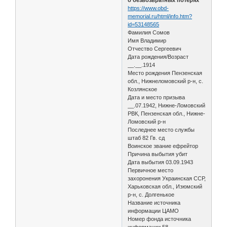
https://www.obd-
memorial.ru/html/info.htm?
id=53148565
Фамилия Сомов
Имя Владимир
Отчество Сергеевич
Дата рождения/Возраст
__.__.1914
Место рождения Пензенская
обл., Нижнеломовский р-н, с.
Козлянское
Дата и место призыва
__.07.1942, Нижне-Ломовский
РВК, Пензенская обл., Нижне-
Ломовский р-н
Последнее место службы
штаб 82 Гв. сд
Воинское звание ефрейтор
Причина выбытия убит
Дата выбытия 03.09.1943
Первичное место
захоронения Украинская ССР,
Харьковская обл., Изюмский
р-н, с. Долгенькое
Название источника
информации ЦАМО
Номер фонда источника
информации 58