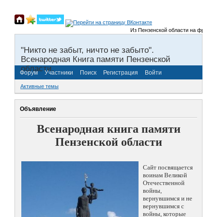
Из Пензенской области на фронты Ве
"Никто не забыт, ничто не забыто".
Всенародная Книга памяти Пензенской
области.
Форум
Участники
Поиск
Регистрация
Войти
Активные темы
Объявление
Всенародная книга памяти
Пензенской области
Сайт посвящается
воинам Великой
Отечественной
войны,
вернувшимся и не
вернувшимся с
войны, которые