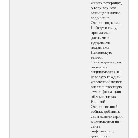
живых ветеранах,
о всех тех, кто
защищал в лихие
годы наше
Отечество, ковал
Победу в тылу,
прославлял
ратными и
трудовыми
подвигами
Пензенскую
землю.
Сайт задуман, как
народная
энциклопедия, в
которую каждый
желающий может
внести известную
ему информацию
об участниках
Великой
Отечественной
войны, добавить
свои комментарии
к имеющейся на
сайте
информации,
дополнить