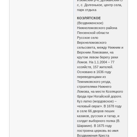
с, с. Долгенькое, центр села,
парк отдыха
КОЗЛЯТСКОЕ
(Воздвиженское)
Нижнеломовского района
Пензенской области
Русское село
Верхнеломовского
сельсовета, между Нижним и
Верхним Ломовами, на
крутом левом берегу реки
Ломов. На 1.1.2004 – 77
хозяйств, 157 жителей.
Основано в 1636 году
переведенцами из
Темниковского уезда,
строителями Нижнего
Ломова, на месте Козляцкого
брода при Ногайской дороге.
Куз латко (мордовское) –
«еловый овраг». В 1678 году
в селе 66 дворов пеших
казаков, русских и татар, и
солдат выборного полка (В.
Шаракин). В 1675 году
построена церковь во имя
Воздвижения Креста