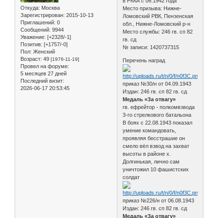
в РККА с 06.1942 года
Откуда:
Москва
Место призыва: Нижне-
Зарегистрирован
: 2015-10-13
Ломовский РВК, Пензенская
Приглашений:
0
обл., Нижне-Ломовский р-н
Сообщений:
9944
Место службы: 246 гв. сп 82
Уважение:
[+2328/-1]
гв. сд
Позитив:
[+1757/-0]
№ записи: 1420737315
Пол:
Женский
Возраст:
49
[1976-11-19]
Перечень наград
Провел на форуме:
5 месяцев 27 дней
Последний визит:
приказ №30/н от 04.09.1943
2026-06-17 20:53:45
Издан: 246 гв. сп 82 гв. сд
Медаль «За отвагу»
гв. ефрейтор - полкомвзвода
3-го стрелкового батальона
В боях с 22.08.1943 показал
умение командовать,
проявляя бесстрашие он
смело вёл взвод на захват
высоты в районе х.
Долгинькая, лично сам
уничтожил 10 фашистских
солдат
приказ №226/н от 06.08.1943
Издан: 246 гв. сп 82 гв. сд
Медаль «За отвагу»