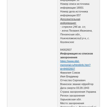
Номер описи источника
информации 18001
Номер дела источника
информации 837
Дополнительная
информация:
- стрелок 246 гв. сп;
- жена Пелагея Ивановна,
Пензенская обл.,
Нижнеломовский р-н, с.
Козлянское
84002607
Информация из списков
захоронения
https://www.obd-
memorial.ru/html/info.htm?
id=84002607
Фамилия Сомов
Имя Владимир
Отчество Сергеевич
Воинское звание ефрейтор
Дата смерти 03.09.1943
Страна захоронения Украина
Регион захоронения
Харьковская обл.
Место захоронения
Изюмский р-н, Должанский с/