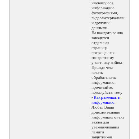
имеющуюся
информацию
фотографиями,
видеоматериалами
и другими
данными.
На каждого воина
заводится
отдельная
страница,
посвященная
конкретному
участнику войны.
Прежде чем
начать
обрабатывать
информацию,
прочитайте,
пожалуйста, тему
-
Как размещать
информацию
.
Любая Ваша
дополнительная
информация очень
важна для
увековечивания
памяти
защитников