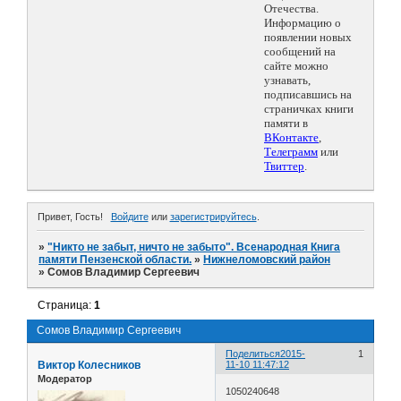
Отечества.
Информацию о
появлении новых
сообщений на
сайте можно
узнавать,
подписавшись на
страничках книги
памяти в
ВКонтакте
,
Телеграмм
или
Твиттер
.
Привет, Гость!
Войдите
или
зарегистрируйтесь
.
»
"Никто не забыт, ничто не забыто". Всенародная Книга
памяти Пензенской области.
»
Нижнеломовский район
»
Сомов Владимир Сергеевич
Страница:
1
Сомов Владимир Сергеевич
Поделиться
2015-
1
Виктор Колесников
11-10 11:47:12
Модератор
1050240648