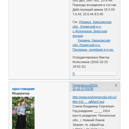
(80) двл, 1857 ппс, 1176 пкг.
Периоды вхождения в состав
Действующей армии 19.3.43-
7.6.44, 15.6.44-9.5.45
См.
Украина, Харьковская
обл., Изюмский р-н,
с.Долгенькое. Братская
могила
Украина. Харьковская
обл. Изюмский р-н.
Пензенцы, погибшие в р-не.
Отредактировано Виктор
Колесников (2016-10-23
18:02:31)
0
Поделиться
2015-
2
простомария
11-12 17:53:35
Модератор
http://www.podvignaroda.mil.ru/?
#id=142 … ailManCard
Сомов Владимир Сергеевич
Год рождения: __.__.1914
место рождения: Пензенская
обл., г. Нижний Ломов
Звание: гв. ефрейтор