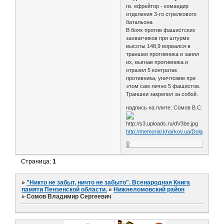
гв. ефрейтор - командир
отделения 3-го стрелкового
батальона
В боях против фашистских
захватчиков при штурме
высоты 148,9 ворвался в
траншеи противника и занял
их, выгнав противника и
отразил 5 контратак
противника, уничтожив при
этом сам лично 5 фашистов.
Траншеи закрепил за собой.
надпись на плите: Сомов В.С.
http://memorial.kharkov.ua/Dolgenkoe
0
Страница:
1
»
"Никто не забыт, ничто не забыто". Всенародная Книга
памяти Пензенской области.
»
Нижнеломовский район
»
Сомов Владимир Сергеевич