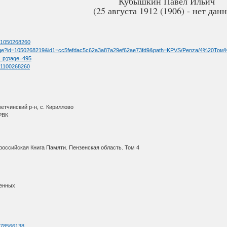
Кубышкин Павел Ильич
(25 августа 1912 (1906) - нет дан
d=1050268260
llimage?id=1050268219&id1=cc5fefdac5c62a3a87a29ef62ae73fd9&path=KPVS/Penza/4%20То
 … p;page=495
d=1100268260
етчинский р-н, с. Кириллово
РВК
оссийская Книга Памяти. Пензенская область. Том 4
ленных
d=78566138