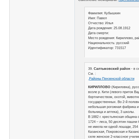
Фамилия: Кубышкин
Имя: Павел
Отчество: Илья
Дата рождения: 25.08.1912
Дата смерти:
Место рождения: Кириллово, ра
Национальность: русский
Идентификатор: 731517
39.
Салтыковский район
- в с
См. :
,Районы Пензенской области
КИРИЛЛОВО
(Кириловка), рус
возле р. Кити (левого приток В
бортничеством, охотой, животн
государственных. Во 2-й полов
небольшая рогожная фабрика и 
больница и аптека), 3 школы.
В 1882 г. крестьянская община
1724 – леса, 50 десятин пашни 
не имела ни одной лошади, 254 
Казанская, Покровская и Казан
селе женское 2-классное учили