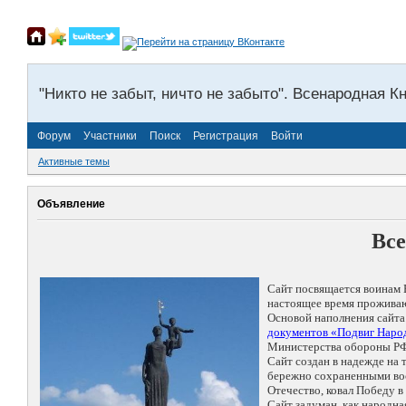
"Никто не забыт, ничто не забыто". Всенародная К
Форум
Участники
Поиск
Регистрация
Войти
Активные темы
Объявление
Все
Сайт посвящается воинам 
настоящее время проживаю
Основой наполнения сайта
документов «Подвиг Народ
Министерства обороны РФ
Сайт создан в надежде на
бережно сохраненными восп
Отечество, ковал Победу 
Сайт задуман, как народн