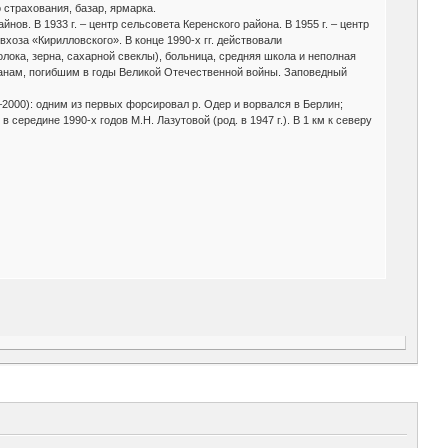
 страхования, базар, ярмарка.
ов. В 1933 г. – центр сельсовета Керенского района. В 1955 г. – центр
вхоза «Кирилловского». В конце 1990-х гг. действовали
лока, зерна, сахарной свеклы), больница, средняя школа и неполная
ьчанам, погибшим в годы Великой Отечественной войны. Заповедный
2000): одним из первых форсировал р. Одер и ворвался в Берлин;
середине 1990-х годов М.Н. Лазутовой (род. в 1947 г.). В 1 км к северу