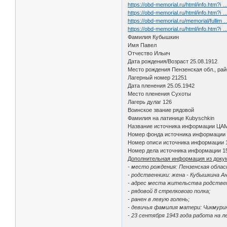
https://obd-memorial.ru/html/info.htm?i
https://obd-memorial.ru/html/info.htm?i
https://obd-memorial.ru/memorial/fullim
https://obd-memorial.ru/html/info.htm?i
Фамилия Кубышкин
Имя Павел
Отчество Ильич
Дата рождения/Возраст 25.08.1912
Место рождения Пензенская обл., ра
Лагерный номер 21251
Дата пленения 25.05.1942
Место пленения Сухоты
Лагерь дулаг 126
Воинское звание рядовой
Фамилия на латинице Kubyschkin
Название источника информации ЦА
Номер фонда источника информации
Номер описи источника информации 
Номер дела источника информации 1
Дополнительная информация из доку
- место рождения: Пензенская облас
- родственники: жена - Кубышкина А
- адрес места жительства родствен
- рядовой 8 стрелкового полка;
- ранен в левую голень;
- девичья фамилия матери: Чикмури
- 23 сентября 1943 года работа на л