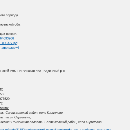
ого периода
нзенской обл.
щих потери:
d=64093906
 … 000377.jpg
 … amp;page=4
нский РВК, Пензенская обл., Вадинский р-н
МО
 58
977520
72
мента:
ть, Салтыковский район, село Кириллово;
настасия Сергеевна;
ников: Пензенская область, Салтыковский район, село Кириллово.
dokst.ru/node/1118?suchwort=Кубышкин&beginn=Начальные+буквы+фамилии