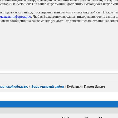
мментарии к имеющейся на сайте информации, дополнить имеющуюся информа
ся отдельная страница, посвященная конкретному участнику войны. Прежде ч
змещать информацию
. Любая Ваша дополнительная информация очень важна дл
овых сообщений на сайте можно узнавать, подписавшись на страничках книг
нзенской области.
»
Земетчинский район
»
Кубышкин Павел Ильич