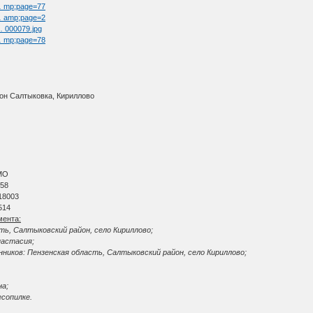
 … mp;page=77
 … amp;page=2
 … 000079.jpg
 … mp;page=78
йон Салтыковка, Кириллово
МО
 58
18003
514
мента:
ть, Салтыковский район, село Кириллово;
настасия;
ников: Пензенская область, Салтыковский район, село Кириллово;
на;
есопилке.