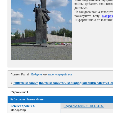
войны, добавить свои ко
данными.
На каждого воина заводит
пожалуйста, тему -
Как ра
Информацию о появлении н
Привет, Гость!
Войдите
или
зарегистрируйтесь
.
»
"Никто не забыт, ничто не забыто". Всенародная Книга памяти Пе
Страница:
1
Кубышкин Павел Ильич
Комиссаров В.А.
Поделиться
2015-11-18 17:40:56
Модератор