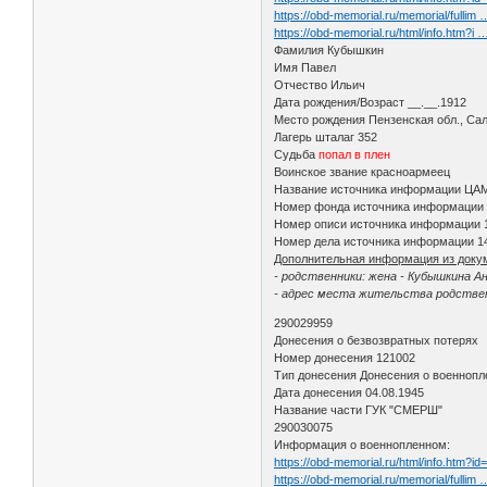
https://obd-memorial.ru/memorial/fullim
https://obd-memorial.ru/html/info.htm?i
Фамилия Кубышкин
Имя Павел
Отчество Ильич
Дата рождения/Возраст __.__.1912
Место рождения Пензенская обл., Сал
Лагерь шталаг 352
Судьба
попал в плен
Воинское звание красноармеец
Название источника информации ЦА
Номер фонда источника информации
Номер описи источника информации 
Номер дела источника информации 1
Дополнительная информация из доку
- родственники: жена - Кубышкина А
- адрес места жительства родствен
290029959
Донесения о безвозвратных потерях
Номер донесения 121002
Тип донесения Донесения о военноп
Дата донесения 04.08.1945
Название части ГУК "СМЕРШ"
290030075
Информация о военнопленном:
https://obd-memorial.ru/html/info.htm?i
https://obd-memorial.ru/memorial/fullim