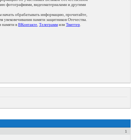
цию фотографиями, видеоматериалами и другими
ем начать обрабатывать информацию, прочитайте,
я увековечивания памяти защитников Отечества.
и памяти в
ВКонтакте
,
Телеграмм
или
Твиттер
.
1