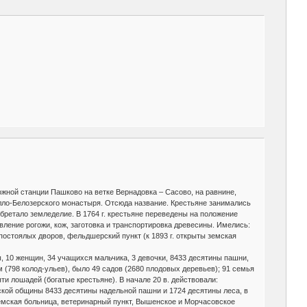
орожной станции Пашково на ветке Вернадовка – Сасово, на равнине,
Кирилло-Белозерского монастыря. Отсюда название. Крестьяне занимались
ретало земледелие. В 1764 г. крестьяне переведены на положение
вление рогожи, кож, заготовка и транспортировка древесины. Имелись:
остоялых дворов, фельдшерский пункт (к 1893 г. открыты земская
, 10 женщин, 34 учащихся мальчика, 3 девочки, 8433 десятины пашни,
 (798 колод-ульев), было 49 садов (2680 плодовых деревьев); 91 семья
яти лошадей (богатые крестьяне). В начале 20 в. действовали:
нской общины 8433 десятины надельной пашни и 1724 десятины леса, в
земская больница, ветеринарный пункт, Вышенское и Морчасовское