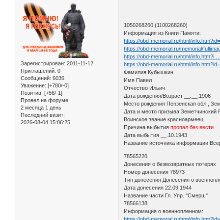
1050268260 (1100268260)
Информация из Книги Памяти:
https://obd-memorial.ru/html/info.htm?i
https://obd-memorial.ru/memorial/fu
https://obd-memorial.ru/html/info.htm?i
Зарегистрирован
: 2011-11-12
https://obd-memorial.ru/html/info.htm?i
Приглашений:
0
Фамилия Кубышкин
Сообщений:
6036
Имя Павел
Уважение:
[+780/-0]
Отчество Ильич
Позитив:
[+56/-1]
Дата рождения/Возраст __.__.1906
Провел на форуме:
Место рождения Пензенская обл., Зем
2 месяца 1 день
Дата и место призыва Земетчинский 
Последний визит:
Воинское звание красноармеец
2026-08-04 15:06:25
Причина выбытия
пропал без вести
Дата выбытия __.10.1943
Название источника информации Всер
78565220
Донесения о безвозвратных потерях
Номер донесения 78973
Тип донесения Донесения о военноп
Дата донесения 22.09.1944
Название части Гл. Упр. "Смерш"
78566138
Информация о военнопленном:
https://obd-memorial.ru/html/info.htm?i