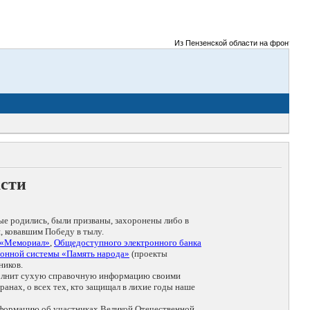
Из Пензенской области на фронты Велико
асти
ые родились, были призваны, захоронены либо в
, ковавшим Победу в тылу.
 «Мемориал»
,
Общедоступного электронного банка
онной системы «Память народа»
(проекты
ников.
дополнит сухую справочную информацию своими
анах, о всех тех, кто защищал в лихие годы наше
нформацию об участниках Великой Отечественной