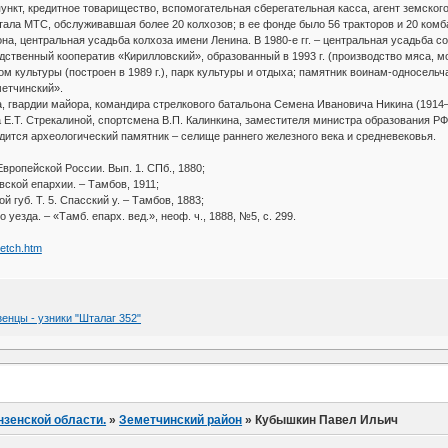
ункт, кредитное товарищество, вспомогательная сберегательная касса, агент земского
ала МТС, обслуживавшая более 20 колхозов; в ее фонде было 56 тракторов и 20 комбайн
а, центральная усадьба колхоза имени Ленина. В 1980-е гг. – центральная усадьба со
ственный кооператив «Кирилловский», образованный в 1993 г. (производство мяса, мо
дом культуры (построен в 1989 г.), парк культуры и отдыха; памятник воинам-односел
метчинский».
, гвардии майора, командира стрелкового батальона Семена Ивановича Никина (1914–
Е.Т. Стрекалиной, спортсмена В.П. Калинкина, заместителя министра образования РФ в 
дится археологический памятник – селище раннего железного века и средневековья.
вропейской России. Вып. 1. СПб., 1880;
вской епархии. – Тамбов, 1911;
й губ. Т. 5. Спасский у. – Тамбов, 1883;
 уезда. – «Тамб. епарх. вед.», неоф. ч., 1888, №5, с. 299.
metch.htm
зенцы - узники "Шталаг 352"
нзенской области.
»
Земетчинский район
»
Кубышкин Павел Ильич