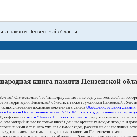
нига памяти Пензенской области.
народная книга памяти Пензенской обл
Великой Отечественной войны, вернувшимся и не вернувшимся с войны, котор
т на территории Пензенской области, а также труженикам Пензенской области
 являются военные архивные документы с сайтов
Обобщенного Банка Данных
а в Великой Отечественной войне 1941-1945 гг.»
,
государственной информаци
), информация
книги "Память. Пензенская область."
, других справочных источ
 то, что каждый из нас не только внесёт данные архивных документов, но и 
оминаниями о тех, кого уже нет с нами рядом, рассказами о ныне живых ветер
в тылу, прославлял ратными и трудовыми подвигами Пензенскую землю.
ая энциклопедия, в которую каждый желающий может внести известную ему и