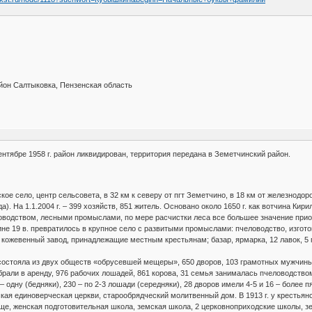
йон Салтыковка, Пензенская область
ентябре 1958 г. район ликвидирован, территория передана в Земетчинский район.
ское село, центр сельсовета, в 32 км к северу от пгт Земетчино, в 18 км от железнод
ада). На 1.1.2004 г. – 399 хозяйств, 851 житель. Основано около 1650 г. как вотчина 
оводством, лесными промыслами, по мере расчистки леса все большее значение приоб
ине 19 в. превратилось в крупное село с развитыми промыслами: пчеловодство, изгото
кожевенный завод, принадлежащие местным крестьянам; базар, ярмарка, 12 лавок, 5 п
 состояла из двух обществ «обрусевшей мещеры», 650 дворов, 103 грамотных мужчины
брали в аренду, 976 рабочих лошадей, 861 корова, 31 семья занималась пчеловодством
– одну (бедняки), 230 – по 2-3 лошади (середняки), 28 дворов имели 4-5 и 16 – более п
ская единоверческая церкви, старообрядческий молитвенный дом. В 1913 г. у крестья
ще, женская подготовительная школа, земская школа, 2 церковноприходские школы, 