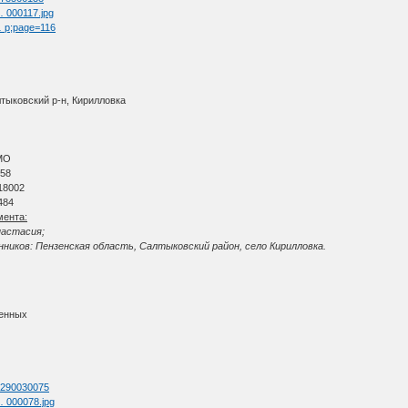
 … 000117.jpg
 … p;page=116
тыковский р-н, Кирилловка
МО
 58
18002
484
мента:
настасия;
ников: Пензенская область, Салтыковский район, село Кирилловка.
ленных
d=290030075
 … 000078.jpg