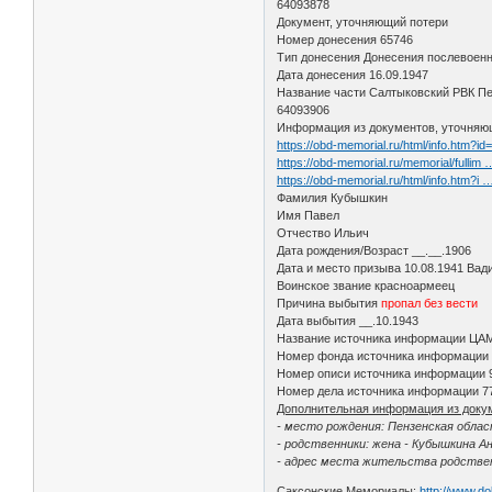
64093878
Документ, уточняющий потери
Номер донесения 65746
Тип донесения Донесения послевоенн
Дата донесения 16.09.1947
Название части Салтыковский РВК Пе
64093906
Информация из документов, уточняю
https://obd-memorial.ru/html/info.htm?i
https://obd-memorial.ru/memorial/fullim
https://obd-memorial.ru/html/info.htm?i
Фамилия Кубышкин
Имя Павел
Отчество Ильич
Дата рождения/Возраст __.__.1906
Дата и место призыва 10.08.1941 Вади
Воинское звание красноармеец
Причина выбытия
пропал без вести
Дата выбытия __.10.1943
Название источника информации ЦА
Номер фонда источника информации
Номер описи источника информации 
Номер дела источника информации 7
Дополнительная информация из доку
- место рождения: Пензенская облас
- родственники: жена - Кубышкина А
- адрес места жительства родствен
Саксонские Мемориалы:
http://www.