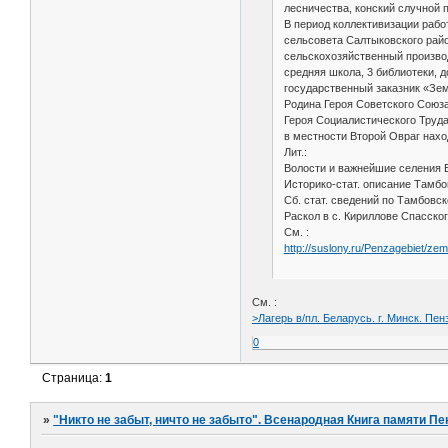
лесничества, конский случной п
В период коллективизации работ
сельсовета Салтыковского район
сельскохозяйственный производ
средняя школа, 3 библиотеки, 
государственный заказник «Зе
Родина Героя Советского Союза
Героя Социалистического Труда 
в местности Второй Овраг нахо
Лит.:
Волости и важнейшие селения Е
Историко-стат. описание Тамбо
Сб. стат. сведений по Тамбовско
Раскол в с. Кириллове Спасского
См. :
http://suslony.ru/Penzagebiet/ze
См. :
>Лагерь в/пл. Беларусь. г. Минск. Пен
0
Страница:
1
»
"Никто не забыт, ничто не забыто". Всенародная Книга памяти Пе