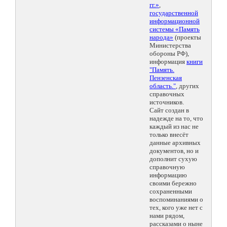
гг.»
,
государственной
информационной
системы «Память
народа»
(проекты
Министерства
обороны РФ),
информация
книги
"Память.
Пензенская
область."
, других
справочных
источников.
Сайт создан в
надежде на то, что
каждый из нас не
только внесёт
данные архивных
документов, но и
дополнит сухую
справочную
информацию
своими бережно
сохраненными
воспоминаниями о
тех, кого уже нет с
нами рядом,
рассказами о ныне