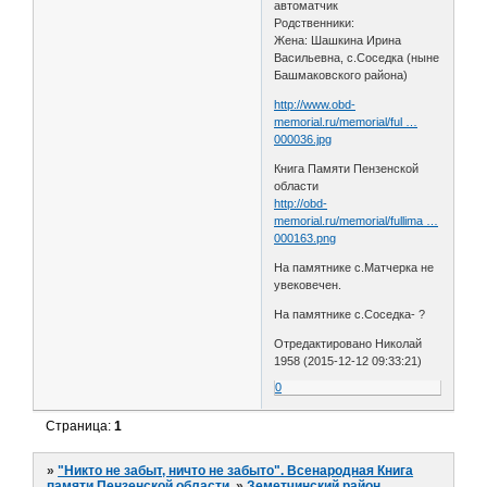
автоматчик
Родственники:
Жена: Шашкина Ирина
Васильевна, с.Соседка (ныне
Башмаковского района)
http://www.obd-
memorial.ru/memorial/ful …
000036.jpg
Книга Памяти Пензенской
области
http://obd-
memorial.ru/memorial/fullima …
000163.png
На памятнике с.Матчерка не
увековечен.
На памятнике с.Соседка- ?
Отредактировано Николай
1958 (2015-12-12 09:33:21)
0
Страница:
1
»
"Никто не забыт, ничто не забыто". Всенародная Книга
памяти Пензенской области.
»
Земетчинский район