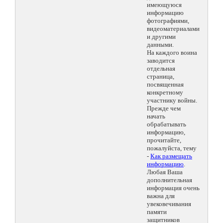
имеющуюся
информацию
фотографиями,
видеоматериалами
и другими
данными.
На каждого воина
заводится
отдельная
страница,
посвященная
конкретному
участнику войны.
Прежде чем
начать
обрабатывать
информацию,
прочитайте,
пожалуйста, тему
-
Как размещать
информацию
.
Любая Ваша
дополнительная
информация очень
важна для
увековечивания
памяти
защитников