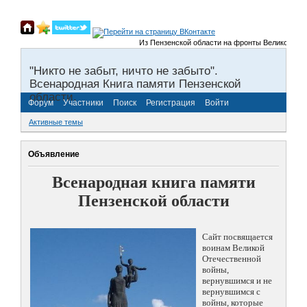
Из Пензенской области на фронты Великой Отече
"Никто не забыт, ничто не забыто".
Всенародная Книга памяти Пензенской
области.
Форум
Участники
Поиск
Регистрация
Войти
Активные темы
Объявление
Всенародная книга памяти
Пензенской области
Сайт посвящается
воинам Великой
Отечественной
войны,
вернувшимся и не
вернувшимся с
войны, которые