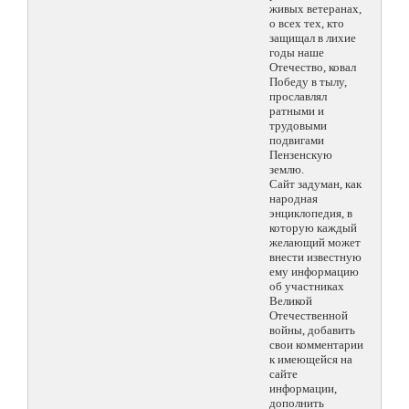
живых ветеранах,
о всех тех, кто
защищал в лихие
годы наше
Отечество, ковал
Победу в тылу,
прославлял
ратными и
трудовыми
подвигами
Пензенскую
землю.
Сайт задуман, как
народная
энциклопедия, в
которую каждый
желающий может
внести известную
ему информацию
об участниках
Великой
Отечественной
войны, добавить
свои комментарии
к имеющейся на
сайте
информации,
дополнить