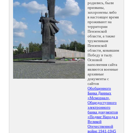
родились, были
призваны,
захоронены либо
в настоящее время
проживают на
территории
Пензенской
области, а также
труженикам
Пензенской
области, ковавшим
Победу в тылу.
Основой
наполнения сайта
являются военные
архивные
документы с
сайтов
Обобщенного
Банка Данных
«Мемориал»
,
Общедоступного
электронного
банка документов
«Подвиг Народа в
Великой
Отечественной
войне 1941-1945