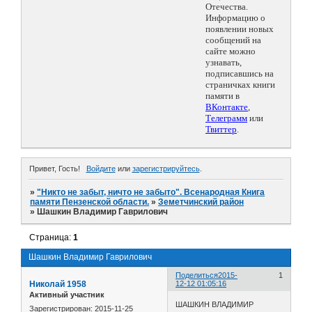
Отечества.
Информацию о
появлении новых
сообщений на
сайте можно
узнавать,
подписавшись на
страничках книги
памяти в
ВКонтакте
,
Телеграмм
или
Твиттер
.
Привет, Гость!
Войдите
или
зарегистрируйтесь
.
»
"Никто не забыт, ничто не забыто". Всенародная Книга
памяти Пензенской области.
»
Земетчинский район
»
Шашкин Владимир Гаврилович
Страница:
1
Шашкин Владимир Гаврилович
Поделиться
2015-
1
Николай 1958
12-12 01:05:16
Активный участник
ШАШКИН ВЛАДИМИР
Зарегистрирован
: 2015-11-25