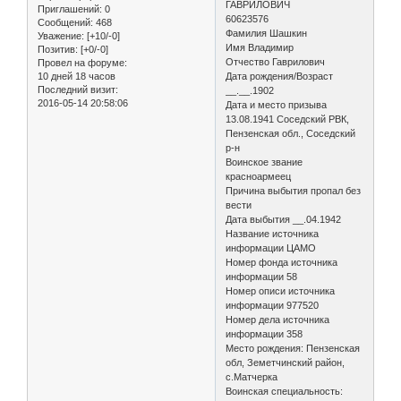
ГАВРИЛОВИЧ
Приглашений:
0
60623576
Сообщений:
468
Фамилия Шашкин
Уважение:
[+10/-0]
Имя Владимир
Позитив:
[+0/-0]
Отчество Гаврилович
Провел на форуме:
10 дней 18 часов
Дата рождения/Возраст
Последний визит:
__.__.1902
2016-05-14 20:58:06
Дата и место призыва
13.08.1941 Соседский РВК,
Пензенская обл., Соседский
р-н
Воинское звание
красноармеец
Причина выбытия пропал без
вести
Дата выбытия __.04.1942
Название источника
информации ЦАМО
Номер фонда источника
информации 58
Номер описи источника
информации 977520
Номер дела источника
информации 358
Место рождения: Пензенская
обл, Земетчинский район,
с.Матчерка
Воинская специальность: