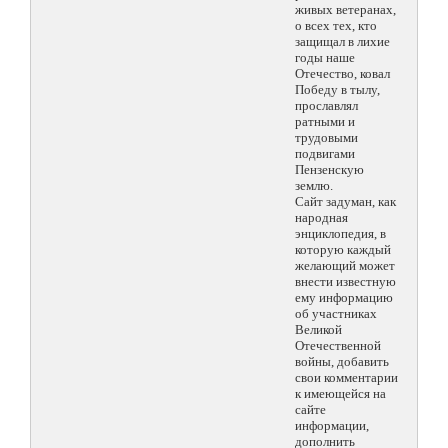
живых ветеранах,
о всех тех, кто
защищал в лихие
годы наше
Отечество, ковал
Победу в тылу,
прославлял
ратными и
трудовыми
подвигами
Пензенскую
землю.
Сайт задуман, как
народная
энциклопедия, в
которую каждый
желающий может
внести известную
ему информацию
об участниках
Великой
Отечественной
войны, добавить
свои комментарии
к имеющейся на
сайте
информации,
дополнить