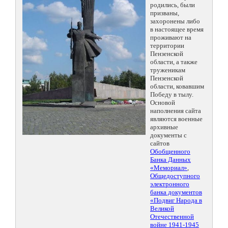
родились, были
призваны,
захоронены либо
в настоящее время
проживают на
территории
Пензенской
области, а также
труженикам
Пензенской
области, ковавшим
Победу в тылу.
Основой
наполнения сайта
являются военные
архивные
документы с
сайтов
Обобщенного
Банка Данных
«Мемориал»
,
Общедоступного
электронного
банка документов
«Подвиг Народа в
Великой
Отечественной
войне 1941-1945