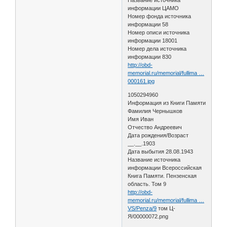
информации ЦАМО
Номер фонда источника
информации 58
Номер описи источника
информации 18001
Номер дела источника
информации 830
http://obd-
memorial.ru/memorial/fullima …
000161.jpg
1050294960
Информация из Книги Памяти
Фамилия Чернышков
Имя Иван
Отчество Андреевич
Дата рождения/Возраст
__.__.1903
Дата выбытия 28.08.1943
Название источника
информации Всероссийская
Книга Памяти. Пензенская
область. Том 9
http://obd-
memorial.ru/memorial/fullima …
VS/Penza/9
том Ц-
Я/00000072.png