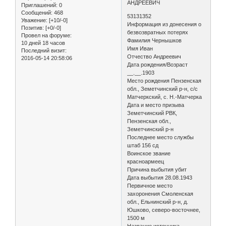
АНДРЕЕВИЧ
Приглашений:
0
Сообщений:
468
53131352
Уважение:
[+10/-0]
Информация из донесения о
Позитив:
[+0/-0]
безвозвратных потерях
Провел на форуме:
Фамилия Чернышков
10 дней 18 часов
Имя Иван
Последний визит:
Отчество Андреевич
2016-05-14 20:58:06
Дата рождения/Возраст
__.__.1903
Место рождения Пензенская
обл., Земетчинский р-н, с/с
Матчеркский, с. Н.-Матчерка
Дата и место призыва
Земетчинский РВК,
Пензенская обл.,
Земетчинский р-н
Последнее место службы
штаб 156 сд
Воинское звание
красноармеец
Причина выбытия убит
Дата выбытия 28.08.1943
Первичное место
захоронения Смоленская
обл., Ельнинский р-н, д.
Юшково, северо-восточнее,
1500 м
Название источника