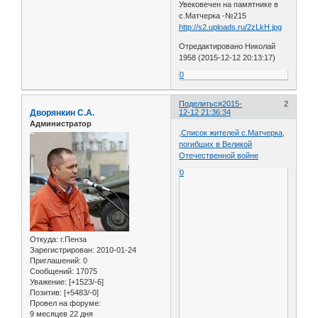
Увековечен на памятнике в
с.Матчерка -№215
http://s2.uploads.ru/2zLkH.jpg
Отредактировано Николай
1958 (2015-12-12 20:13:17)
0
Поделиться
2015-
2
Дворянкин С.А.
12-12 21:36:34
Администратор
,Список жителей с.Матчерка,
погибших в Великой
Отечественной войне
0
Откуда:
г.Пенза
Зарегистрирован
: 2010-01-24
Приглашений:
0
Сообщений:
17075
Уважение:
[+1523/-6]
Позитив:
[+5483/-0]
Провел на форуме:
9 месяцев 22 дня