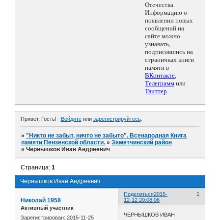
Отечества.
Информацию о
появлении новых
сообщений на
сайте можно
узнавать,
подписавшись на
страничках книги
памяти в
ВКонтакте
,
Телеграмм
или
Твиттер
.
Привет, Гость!
Войдите
или
зарегистрируйтесь
.
»
"Никто не забыт, ничто не забыто". Всенародная Книга
памяти Пензенской области.
»
Земетчинский район
»
Чернышков Иван Андреевич
Страница:
1
Чернышков Иван Андреевич
Поделиться
2015-
1
Николай 1958
12-12 20:08:06
Активный участник
ЧЕРНЫШКОВ ИВАН
Зарегистрирован
: 2015-11-25