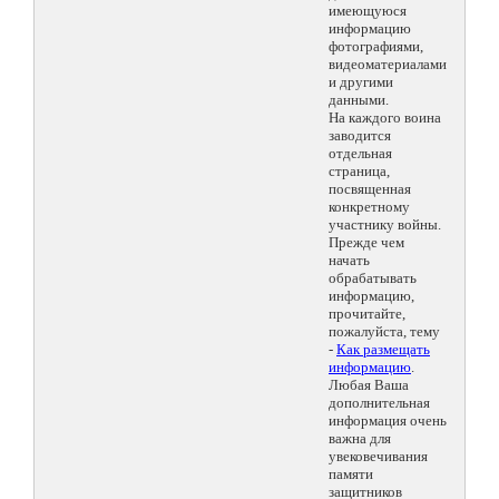
имеющуюся
информацию
фотографиями,
видеоматериалами
и другими
данными.
На каждого воина
заводится
отдельная
страница,
посвященная
конкретному
участнику войны.
Прежде чем
начать
обрабатывать
информацию,
прочитайте,
пожалуйста, тему
-
Как размещать
информацию
.
Любая Ваша
дополнительная
информация очень
важна для
увековечивания
памяти
защитников