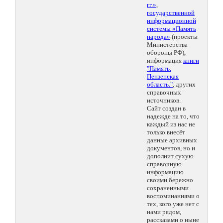
гг.»
,
государственной
информационной
системы «Память
народа»
(проекты
Министерства
обороны РФ),
информация
книги
"Память.
Пензенская
область."
, других
справочных
источников.
Сайт создан в
надежде на то, что
каждый из нас не
только внесёт
данные архивных
документов, но и
дополнит сухую
справочную
информацию
своими бережно
сохраненными
воспоминаниями о
тех, кого уже нет с
нами рядом,
рассказами о ныне