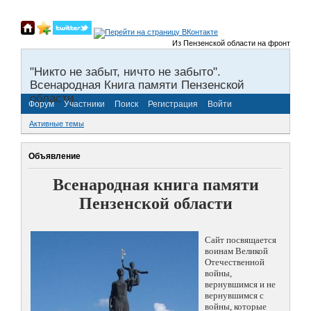
Из Пензенской области на фронты Велик
"Никто не забыт, ничто не забыто".
Всенародная Книга памяти Пензенской
области.
Форум
Участники
Поиск
Регистрация
Войти
Активные темы
Объявление
Всенародная книга памяти
Пензенской области
Сайт посвящается
воинам Великой
Отечественной
войны,
вернувшимся и не
вернувшимся с
войны, которые