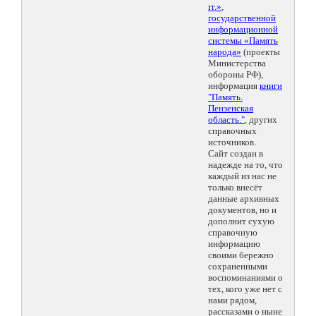
гг.»
,
государственной
информационной
системы «Память
народа»
(проекты
Министерства
обороны РФ),
информация
книги
"Память.
Пензенская
область."
, других
справочных
источников.
Сайт создан в
надежде на то, что
каждый из нас не
только внесёт
данные архивных
документов, но и
дополнит сухую
справочную
информацию
своими бережно
сохраненными
воспоминаниями о
тех, кого уже нет с
нами рядом,
рассказами о ныне