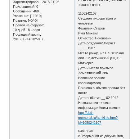
Зарегистрирован
: 2015-11-25
ТИХОНОВИЧ
Приглашений:
0
Сообщений:
468
1100242107
Уважение:
[+10/-0]
Сводная информация о
Позитив:
[+0/-0]
человеке
Провел на форуме:
Фамилия Старов
10 дней 18 часов
Имя Михаил
Последний визит:
Отчество Тихонович
2016-05-14 20:58:06
Дата рождения/Возраст
__.__.1907
Место рождения Пензенская
обл., Земетчинский р-н, с.
Матчерка
Дата и место призыва
Земетчинский РВК
Воинское звание
красноармеец
Причина выбытия пропал без
вести
Дата выбытия __.02.1942
Название источника
информации Книга памяти
http://obd-
memorial.ru/html/info.htm?
id=1050242107
64818640
Информация из документов,