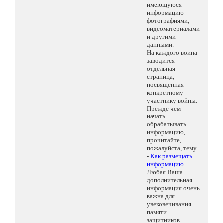
имеющуюся
информацию
фотографиями,
видеоматериалами
и другими
данными.
На каждого воина
заводится
отдельная
страница,
посвященная
конкретному
участнику войны.
Прежде чем
начать
обрабатывать
информацию,
прочитайте,
пожалуйста, тему
-
Как размещать
информацию
.
Любая Ваша
дополнительная
информация очень
важна для
увековечивания
памяти
защитников