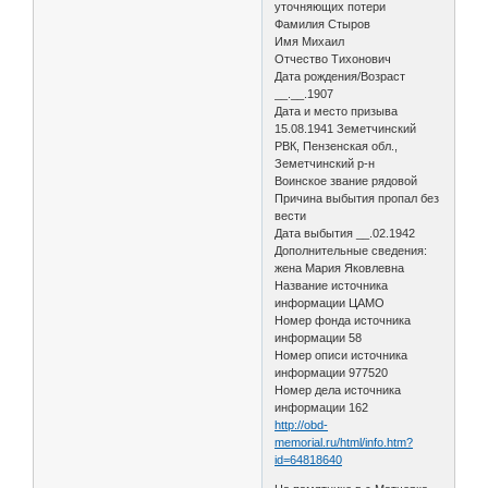
уточняющих потери
Фамилия Стыров
Имя Михаил
Отчество Тихонович
Дата рождения/Возраст
__.__.1907
Дата и место призыва
15.08.1941 Земетчинский
РВК, Пензенская обл.,
Земетчинский р-н
Воинское звание рядовой
Причина выбытия пропал без
вести
Дата выбытия __.02.1942
Дополнительные сведения:
жена Мария Яковлевна
Название источника
информации ЦАМО
Номер фонда источника
информации 58
Номер описи источника
информации 977520
Номер дела источника
информации 162
http://obd-
memorial.ru/html/info.htm?
id=64818640