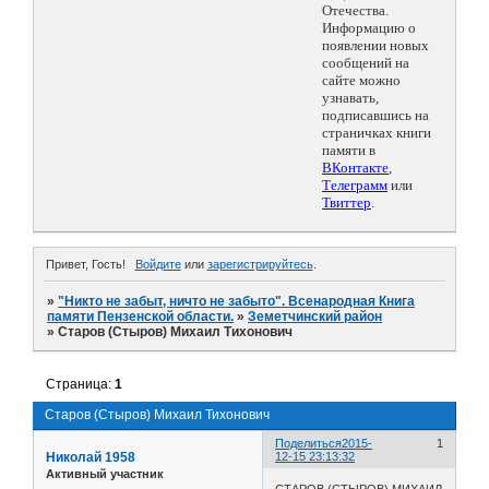
Отечества.
Информацию о
появлении новых
сообщений на
сайте можно
узнавать,
подписавшись на
страничках книги
памяти в
ВКонтакте
,
Телеграмм
или
Твиттер
.
Привет, Гость!
Войдите
или
зарегистрируйтесь
.
»
"Никто не забыт, ничто не забыто". Всенародная Книга
памяти Пензенской области.
»
Земетчинский район
»
Старов (Стыров) Михаил Тихонович
Страница:
1
Старов (Стыров) Михаил Тихонович
Поделиться
2015-
1
Николай 1958
12-15 23:13:32
Активный участник
СТАРОВ (СТЫРОВ) МИХАИЛ