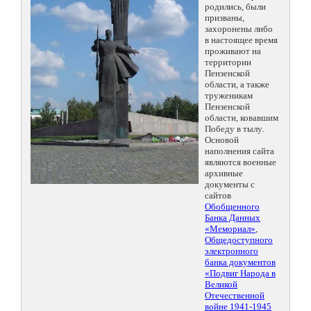
родились, были
призваны,
захоронены либо
в настоящее время
проживают на
территории
Пензенской
области, а также
труженикам
Пензенской
области, ковавшим
Победу в тылу.
Основой
наполнения сайта
являются военные
архивные
документы с
сайтов
Обобщенного
Банка Данных
«Мемориал»
,
Общедоступного
электронного
банка документов
«Подвиг Народа в
Великой
Отечественной
войне 1941-1945