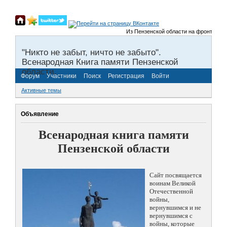
Из Пензенской области на фронты Велик
"Никто не забыт, ничто не забыто".
Всенародная Книга памяти Пензенской
области.
Форум
Участники
Поиск
Регистрация
Войти
Активные темы
Объявление
Всенародная книга памяти
Пензенской области
Сайт посвящается
воинам Великой
Отечественной
войны,
вернувшимся и не
вернувшимся с
войны, которые