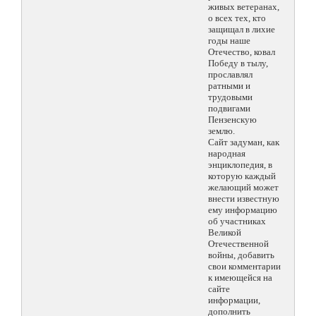
живых ветеранах,
о всех тех, кто
защищал в лихие
годы наше
Отечество, ковал
Победу в тылу,
прославлял
ратными и
трудовыми
подвигами
Пензенскую
землю.
Сайт задуман, как
народная
энциклопедия, в
которую каждый
желающий может
внести известную
ему информацию
об участниках
Великой
Отечественной
войны, добавить
свои комментарии
к имеющейся на
сайте
информации,
дополнить