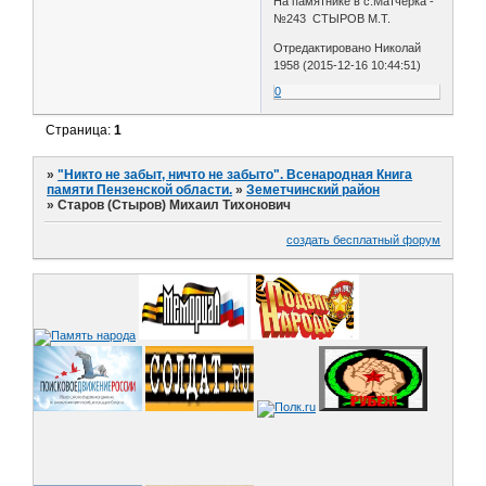
На памятнике в с.Матчерка -
№243 СТЫРОВ М.Т.
Отредактировано Николай
1958 (2015-12-16 10:44:51)
0
Страница:
1
»
"Никто не забыт, ничто не забыто". Всенародная Книга
памяти Пензенской области.
»
Земетчинский район
»
Старов (Стыров) Михаил Тихонович
создать бесплатный форум