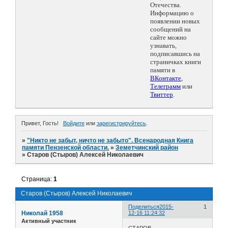
Отечества.
Информацию о
появлении новых
сообщений на
сайте можно
узнавать,
подписавшись на
страничках книги
памяти в
ВКонтакте
,
Телеграмм
или
Твиттер
.
Привет, Гость!
Войдите
или
зарегистрируйтесь
.
»
"Никто не забыт, ничто не забыто". Всенародная Книга
памяти Пензенской области.
»
Земетчинский район
»
Старов (Стыров) Алексей Николаевич
Страница:
1
Старов (Стыров) Алексей Николаевич
Поделиться
2015-
1
Николай 1958
12-16 11:24:32
Активный участник
СТАРОВ