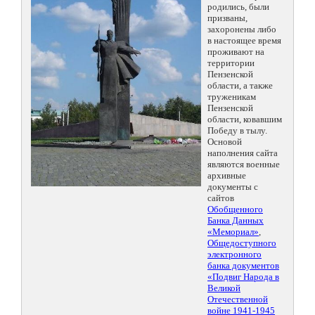
родились, были
призваны,
захоронены либо
в настоящее время
проживают на
территории
Пензенской
области, а также
труженикам
Пензенской
области, ковавшим
Победу в тылу.
Основой
наполнения сайта
являются военные
архивные
документы с
сайтов
Обобщенного
Банка Данных
«Мемориал»
,
Общедоступного
электронного
банка документов
«Подвиг Народа в
Великой
Отечественной
войне 1941-1945