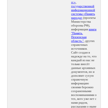
гг.»
,
государственной
информационной
системы «Память
народа»
(проекты
Министерства
обороны РФ),
информация
книги
"Память.
Пензенская
область."
, других
справочных
источников.
Сайт создан в
надежде на то, что
каждый из нас не
только внесёт
данные архивных
документов, но и
дополнит сухую
справочную
информацию
своими бережно
сохраненными
воспоминаниями о
тех, кого уже нет с
нами рядом,
рассказами о ныне