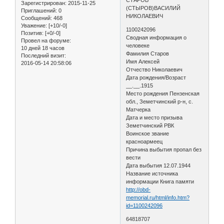
Зарегистрирован
: 2015-11-25
(СТЫРОВ)ВАСИЛИЙ
Приглашений:
0
НИКОЛАЕВИЧ
Сообщений:
468
Уважение:
[+10/-0]
1100242096
Позитив:
[+0/-0]
Сводная информация о
Провел на форуме:
человеке
10 дней 18 часов
Фамилия Старов
Последний визит:
Имя Алексей
2016-05-14 20:58:06
Отчество Николаевич
Дата рождения/Возраст
__.__.1915
Место рождения Пензенская
обл., Земетчинский р-н, с.
Матчерка
Дата и место призыва
Земетчинский РВК
Воинское звание
красноармеец
Причина выбытия пропал без
вести
Дата выбытия 12.07.1944
Название источника
информации Книга памяти
http://obd-
memorial.ru/html/info.htm?
id=1100242096
64818707