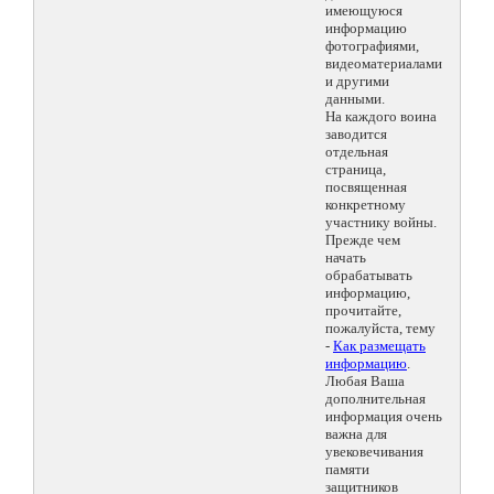
имеющуюся
информацию
фотографиями,
видеоматериалами
и другими
данными.
На каждого воина
заводится
отдельная
страница,
посвященная
конкретному
участнику войны.
Прежде чем
начать
обрабатывать
информацию,
прочитайте,
пожалуйста, тему
-
Как размещать
информацию
.
Любая Ваша
дополнительная
информация очень
важна для
увековечивания
памяти
защитников