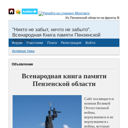
Из Пензенской области на фронты Великой О
"Никто не забыт, ничто не забыто".
Всенародная Книга памяти Пензенской
области.
Форум
Участники
Поиск
Регистрация
Войти
Активные темы
Объявление
Всенародная книга памяти
Пензенской области
Сайт посвящается
воинам Великой
Отечественной
войны,
вернувшимся и не
вернувшимся с
войны, которые