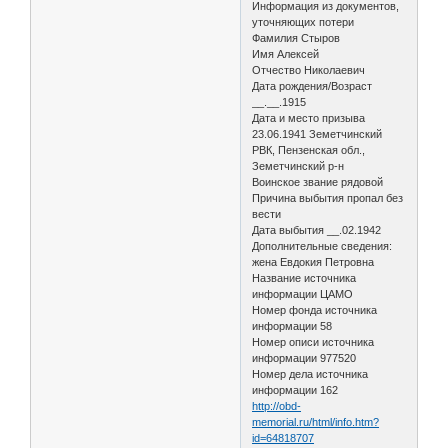
Информация из документов,
уточняющих потери
Фамилия Стыров
Имя Алексей
Отчество Николаевич
Дата рождения/Возраст
__.__.1915
Дата и место призыва
23.06.1941 Земетчинский
РВК, Пензенская обл.,
Земетчинский р-н
Воинское звание рядовой
Причина выбытия пропал без
вести
Дата выбытия __.02.1942
Дополнительные сведения:
жена Евдокия Петровна
Название источника
информации ЦАМО
Номер фонда источника
информации 58
Номер описи источника
информации 977520
Номер дела источника
информации 162
http://obd-
memorial.ru/html/info.htm?
id=64818707