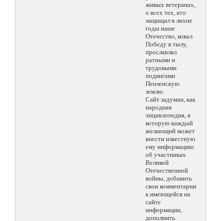
живых ветеранах,
о всех тех, кто
защищал в лихие
годы наше
Отечество, ковал
Победу в тылу,
прославлял
ратными и
трудовыми
подвигами
Пензенскую
землю.
Сайт задуман, как
народная
энциклопедия, в
которую каждый
желающий может
внести известную
ему информацию
об участниках
Великой
Отечественной
войны, добавить
свои комментарии
к имеющейся на
сайте
информации,
дополнить