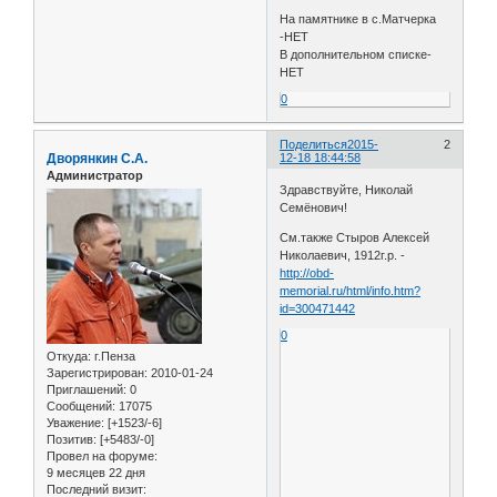
На памятнике в с.Матчерка
-НЕТ
В дополнительном списке-
НЕТ
0
Поделиться
2015-
2
Дворянкин С.А.
12-18 18:44:58
Администратор
Здравствуйте, Николай
Семёнович!
См.также Стыров Алексей
Николаевич, 1912г.р. -
http://obd-
memorial.ru/html/info.htm?
id=300471442
0
Откуда:
г.Пенза
Зарегистрирован
: 2010-01-24
Приглашений:
0
Сообщений:
17075
Уважение:
[+1523/-6]
Позитив:
[+5483/-0]
Провел на форуме:
9 месяцев 22 дня
Последний визит: