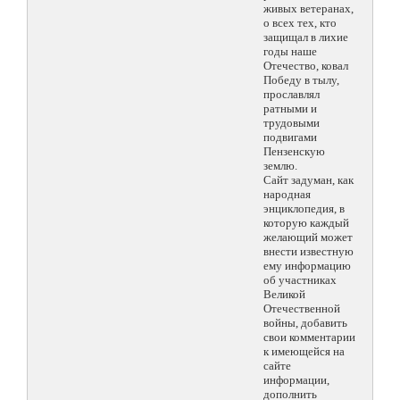
живых ветеранах,
о всех тех, кто
защищал в лихие
годы наше
Отечество, ковал
Победу в тылу,
прославлял
ратными и
трудовыми
подвигами
Пензенскую
землю.
Сайт задуман, как
народная
энциклопедия, в
которую каждый
желающий может
внести известную
ему информацию
об участниках
Великой
Отечественной
войны, добавить
свои комментарии
к имеющейся на
сайте
информации,
дополнить