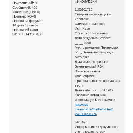
НИКОЛАЕВИЧ
Приглашений:
0
Сообщений:
468
1100201726
Уважение:
[+10/-0]
Сводная информация о
Позитив:
[+0/-0]
человеке
Провел на форуме:
Фамилия Поменков
10 дней 18 часов
Имя Иван
Последний визит:
Отчество Николаевич
2016-05-14 20:58:06
Дата рождения/Возраст
__.__.1908
Место рождения Пензенская
обл., Земетчинский р-н, с.
Матчерка
Дата и место призыва
Земетчинский РВК
Воинское звание
красноармеец
Причина выбытия пропал без
вести
Дата выбытия __.01.1942
Название источника
информации Книга памяти
http://obd-
memorial.ru/html/info.htm?
id=1050201726
64818731
Информация из документов,
уточняющих потери