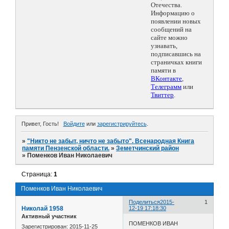
Отечества.
Информацию о
появлении новых
сообщений на
сайте можно
узнавать,
подписавшись на
страничках книги
памяти в
ВКонтакте
,
Телеграмм
или
Твиттер
.
Привет, Гость!
Войдите
или
зарегистрируйтесь
.
»
"Никто не забыт, ничто не забыто". Всенародная Книга
памяти Пензенской области.
»
Земетчинский район
»
Поменков Иван Николаевич
Страница:
1
Поменков Иван Николаевич
Поделиться
2015-
1
Николай 1958
12-19 17:18:30
Активный участник
ПОМЕНКОВ ИВАН
Зарегистрирован
: 2015-11-25