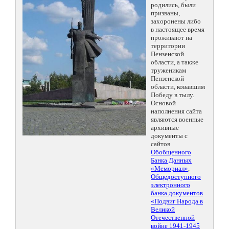
родились, были
призваны,
захоронены либо
в настоящее время
проживают на
территории
Пензенской
области, а также
труженикам
Пензенской
области, ковавшим
Победу в тылу.
Основой
наполнения сайта
являются военные
архивные
документы с
сайтов
Обобщенного
Банка Данных
«Мемориал»
,
Общедоступного
электронного
банка документов
«Подвиг Народа в
Великой
Отечественной
войне 1941-1945