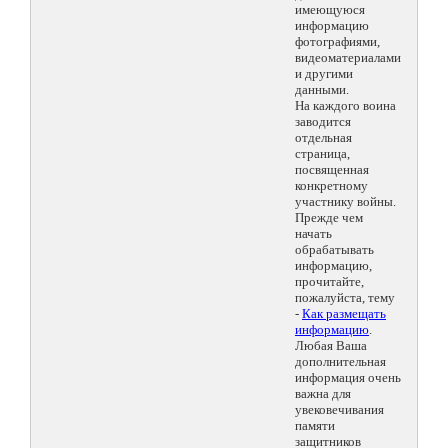
имеющуюся
информацию
фотографиями,
видеоматериалами
и другими
данными.
На каждого воина
заводится
отдельная
страница,
посвященная
конкретному
участнику войны.
Прежде чем
начать
обрабатывать
информацию,
прочитайте,
пожалуйста, тему
-
Как размещать
информацию
.
Любая Ваша
дополнительная
информация очень
важна для
увековечивания
памяти
защитников