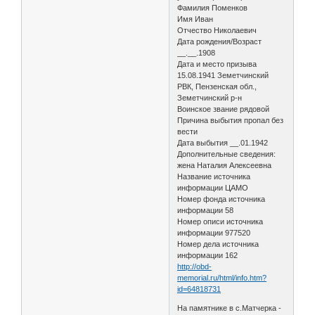
Фамилия Поменков
Имя Иван
Отчество Николаевич
Дата рождения/Возраст
__.__.1908
Дата и место призыва
15.08.1941 Земетчинский
РВК, Пензенская обл.,
Земетчинский р-н
Воинское звание рядовой
Причина выбытия пропал без
вести
Дата выбытия __.01.1942
Дополнительные сведения:
жена Наталия Алексеевна
Название источника
информации ЦАМО
Номер фонда источника
информации 58
Номер описи источника
информации 977520
Номер дела источника
информации 162
http://obd-
memorial.ru/html/info.htm?
id=64818731
На памятнике в с.Матчерка -