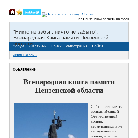
Из Пензенской области на фронты Вели
"Никто не забыт, ничто не забыто".
Всенародная Книга памяти Пензенской
области.
Форум
Участники
Поиск
Регистрация
Войти
Активные темы
Объявление
Всенародная книга памяти
Пензенской области
Сайт посвящается
воинам Великой
Отечественной
войны,
вернувшимся и не
вернувшимся с
войны, которые