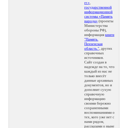
гг.»
,
государственной
информационной
системы «Память
народа»
(проекты
Министерства
обороны РФ),
информация
книги
"Память.
Пензенская
область."
, других
справочных
источников.
Сайт создан в
надежде на то, что
каждый из нас не
только внесёт
данные архивных
документов, но и
дополнит сухую
справочную
информацию
своими бережно
сохраненными
воспоминаниями о
тех, кого уже нет с
нами рядом,
рассказами о ныне