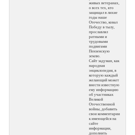
живых ветеранах,
о всех тех, кто
защищал в лихие
годы наше
Отечество, ковал
Победу в тылу,
прославлял
ратными и
трудовыми
подвигами
Пензенскую
землю.
Сайт задуман, как
народная
энциклопедия, в
которую каждый
желающий может
внести известную
ему информацию
об участниках
Великой
Отечественной
войны, добавить
свои комментарии
к имеющейся на
сайте
информации,
дополнить