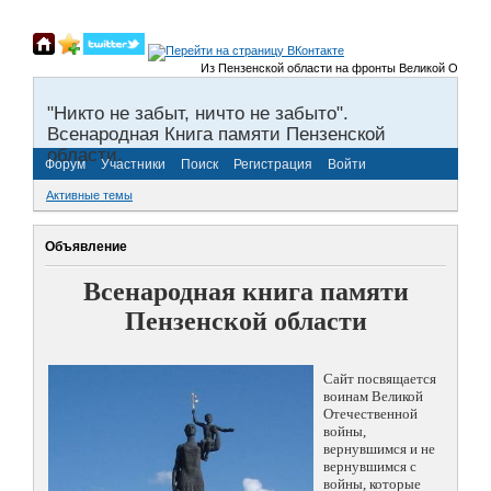
Из Пензенской области на фронты Великой Отечестве
"Никто не забыт, ничто не забыто".
Всенародная Книга памяти Пензенской
области.
Форум
Участники
Поиск
Регистрация
Войти
Активные темы
Объявление
Всенародная книга памяти
Пензенской области
Сайт посвящается
воинам Великой
Отечественной
войны,
вернувшимся и не
вернувшимся с
войны, которые