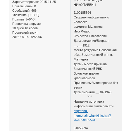
Зарегистрирован
: 2015-11-25
НИКОПАЕВИЧ
Приглашений:
0
Сообщений:
468
1100185594
Уважение:
[+10/-0]
Сводная информация о
Позитив:
[+0/-0]
человеке
Провел на форуме:
Фамилия Муленков
10 дней 18 часов
Имя Федор
Последний визит:
Отчество Николаевич
2016-05-14 20:58:06
Дата рождения/Возраст
__.__.1912
Место рождения Пензенская
обл., Земетчинский р-н, с.
Матчерка
Дата и место призыва
Земетчинский РВК
Воинское звание
красноармеец
Причина выбытия пропал без
вести
Дата выбытия __.04.1945
???
Название источника
информации Книга памяти
http://obd-
memorial.ru/html/info.htm?
id=1050185594
61655694