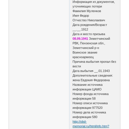
Информация из документов,
уточняющих потери
Фамилия Муленков
Имя Федор
Отчество Николаевич
Дата рождения/Возраст
__.__.1912
Дата и место призыва
08.09.1941
Земетчинский
РВК, Пензенская обл.,
Земетчинский р-н
Воинское звание
красноармеец
Причина выбытия пропал без
вести
Дата выбытия __.01.1943
Дополнительные сведения:
жена Евдокия Федоровна
Название источника
информации ЦАМО
Номер фонда источника
информации 58
Номер описи источника
информации 977520
Номер дела источника
информации 580
http://obd-
memorial.ru/html/info.htm?