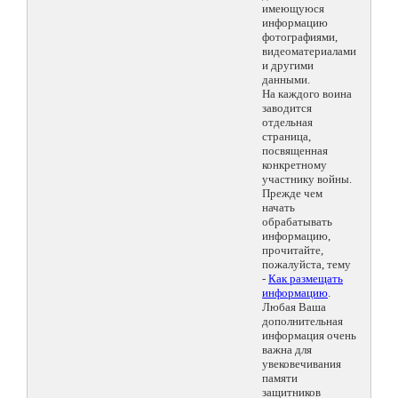
имеющуюся
информацию
фотографиями,
видеоматериалами
и другими
данными.
На каждого воина
заводится
отдельная
страница,
посвященная
конкретному
участнику войны.
Прежде чем
начать
обрабатывать
информацию,
прочитайте,
пожалуйста, тему
-
Как размещать
информацию
.
Любая Ваша
дополнительная
информация очень
важна для
увековечивания
памяти
защитников