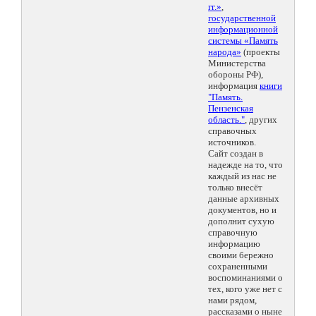
гг.»
,
государственной
информационной
системы «Память
народа»
(проекты
Министерства
обороны РФ),
информация
книги
"Память.
Пензенская
область."
, других
справочных
источников.
Сайт создан в
надежде на то, что
каждый из нас не
только внесёт
данные архивных
документов, но и
дополнит сухую
справочную
информацию
своими бережно
сохраненными
воспоминаниями о
тех, кого уже нет с
нами рядом,
рассказами о ныне