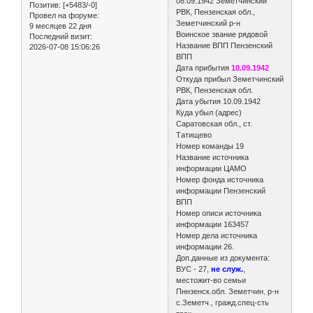
08.09.1942 Земетчинский
Позитив:
[+5483/-0]
РВК, Пензенская обл.,
Провел на форуме:
Земетчинский р-н
9 месяцев 22 дня
Воинское звание рядовой
Последний визит:
Название ВПП Пензенский
2026-07-08 15:06:26
ВПП
Дата прибытия
10.09.1942
Откуда прибыл Земетчинский
РВК, Пензенская обл.
Дата убытия 10.09.1942
Куда убыл (адрес)
Саратовская обл., ст.
Татищево
Номер команды 19
Название источника
информации ЦАМО
Номер фонда источника
информации Пензенский
ВПП
Номер описи источника
информации 163457
Номер дела источника
информации 26.
Доп.данные из документа:
ВУС - 27,
не служ.
,
местожит-во семьи
Пннзенск.обл. Земетчин. р-н
с.Земетч., гражд.спец-сть