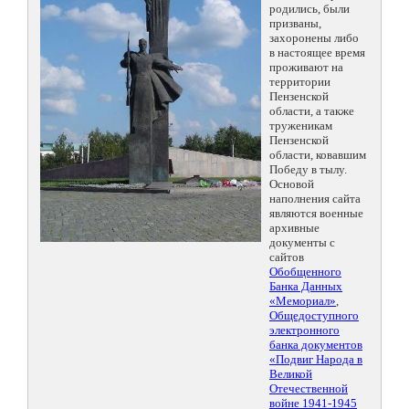
родились, были
призваны,
захоронены либо
в настоящее время
проживают на
территории
Пензенской
области, а также
труженикам
Пензенской
области, ковавшим
Победу в тылу.
Основой
наполнения сайта
являются военные
архивные
документы с
сайтов
Обобщенного
Банка Данных
«Мемориал»
,
Общедоступного
электронного
банка документов
«Подвиг Народа в
Великой
Отечественной
войне 1941-1945