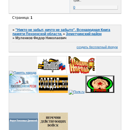
трак..
0
Страница:
1
»
"Никто не забыт, ничто не забыто". Всенародная Книга
памяти Пензенской области.
»
Земетчинский район
»
Муленков Федор Николаевич
создать бесплатный форум