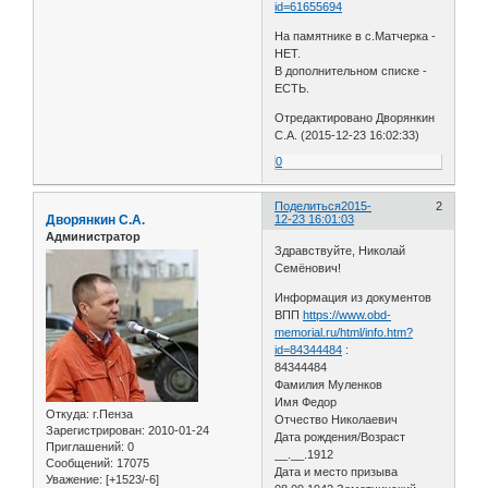
id=61655694
На памятнике в с.Матчерка -
НЕТ.
В дополнительном списке -
ЕСТЬ.
Отредактировано Дворянкин
С.А. (2015-12-23 16:02:33)
0
Поделиться
2015-
2
Дворянкин С.А.
12-23 16:01:03
Администратор
Здравствуйте, Николай
Семёнович!
Информация из документов
ВПП
https://www.obd-
memorial.ru/html/info.htm?
id=84344484
:
84344484
Фамилия Муленков
Имя Федор
Откуда:
г.Пенза
Отчество Николаевич
Зарегистрирован
: 2010-01-24
Дата рождения/Возраст
Приглашений:
0
__.__.1912
Сообщений:
17075
Дата и место призыва
Уважение:
[+1523/-6]