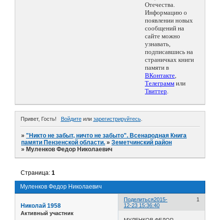
Отечества.
Информацию о
появлении новых
сообщений на
сайте можно
узнавать,
подписавшись на
страничках книги
памяти в
ВКонтакте
,
Телеграмм
или
Твиттер
.
Привет, Гость!
Войдите
или
зарегистрируйтесь
.
»
"Никто не забыт, ничто не забыто". Всенародная Книга
памяти Пензенской области.
»
Земетчинский район
»
Муленков Федор Николаевич
Страница:
1
Муленков Федор Николаевич
Поделиться
2015-
1
Николай 1958
12-23 15:36:40
Активный участник
МУЛЕНКОВ ФЕДОР