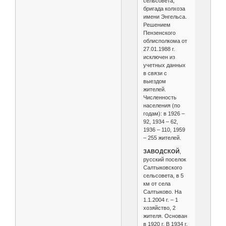
сельсовета,
бригада колхоза
имени Энгельса.
Решением
Пензенского
облисполкома от
27.01.1988 г.
исключен из
учетных данных
в связи с
выездом
жителей.
Численность
населения (по
годам): в 1926 –
92, 1934 – 62,
1936 – 110, 1959
– 255 жителей.
ЗАВОДСКОЙ
,
русский поселок
Салтыковского
сельсовета, в 5
км от села
Салтыково. На
1.1.2004 г. – 1
хозяйство, 2
жителя. Основан
в 1920 г. В 1934 г.