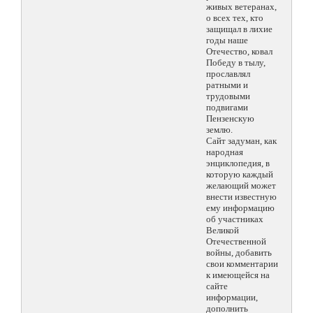
живых ветеранах,
о всех тех, кто
защищал в лихие
годы наше
Отечество, ковал
Победу в тылу,
прославлял
ратными и
трудовыми
подвигами
Пензенскую
землю.
Сайт задуман, как
народная
энциклопедия, в
которую каждый
желающий может
внести известную
ему информацию
об участниках
Великой
Отечественной
войны, добавить
свои комментарии
к имеющейся на
сайте
информации,
дополнить