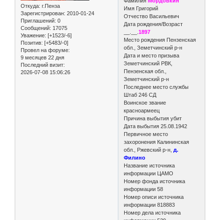
Фамилия
Мордовкин
Откуда:
г.Пенза
Имя Григорий
Зарегистрирован
: 2010-01-24
Отчество Васильевич
Приглашений:
0
Дата рождения/Возраст
Сообщений:
17075
__.__.
1897
Уважение:
[+1523/-6]
Место рождения Пензенская
Позитив:
[+5483/-0]
обл., Земетчинский р-н
Провел на форуме:
Дата и место призыва
9 месяцев 22 дня
Земетчинский РВК,
Последний визит:
Пензенская обл.,
2026-07-08 15:06:26
Земетчинский р-н
Последнее место службы
Штаб 246 СД
Воинское звание
красноармеец
Причина выбытия убит
Дата выбытия 25.08.1942
Первичное место
захоронения Калининская
обл., Ржевский р-н,
д.
Филино
Название источника
информации ЦАМО
Номер фонда источника
информации 58
Номер описи источника
информации 818883
Номер дела источника