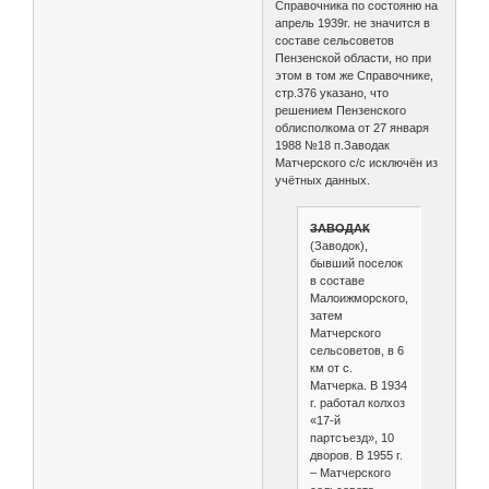
Справочника по состояню на
апрель 1939г. не значится в
составе сельсоветов
Пензенской области, но при
этом в том же Справочнике,
стр.376 указано, что
решением Пензенского
облисполкома от 27 января
1988 №18 п.Заводак
Матчерского с/с исключён из
учётных данных.
ЗАВОДАК
(Заводок),
бывший поселок
в составе
Малоижморского,
затем
Матчерского
сельсоветов, в 6
км от с.
Матчерка. В 1934
г. работал колхоз
«17-й
партсъезд», 10
дворов. В 1955 г.
– Матчерского