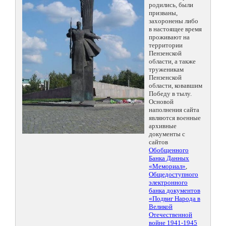
родились, были
призваны,
захоронены либо
в настоящее время
проживают на
территории
Пензенской
области, а также
труженикам
Пензенской
области, ковавшим
Победу в тылу.
Основой
наполнения сайта
являются военные
архивные
документы с
сайтов
Обобщенного
Банка Данных
«Мемориал»
,
Общедоступного
электронного
банка документов
«Подвиг Народа в
Великой
Отечественной
войне 1941-1945