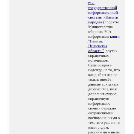
гг.»
,
государственной
информационной
системы «Память
народа»
(проекты
Министерства
обороны РФ),
информация
книги
"Память.
Пензенская
область."
, других
справочных
источников.
Сайт создан в
надежде на то, что
каждый из нас не
только внесёт
данные архивных
документов, но и
дополнит сухую
справочную
информацию
своими бережно
сохраненными
воспоминаниями о
тех, кого уже нет с
нами рядом,
рассказами о ныне