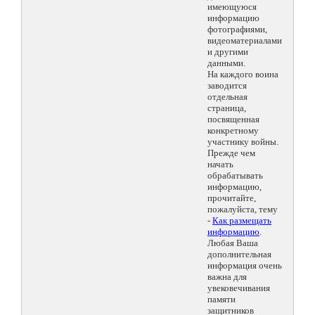
имеющуюся
информацию
фотографиями,
видеоматериалами
и другими
данными.
На каждого воина
заводится
отдельная
страница,
посвященная
конкретному
участнику войны.
Прежде чем
начать
обрабатывать
информацию,
прочитайте,
пожалуйста, тему
-
Как размещать
информацию
.
Любая Ваша
дополнительная
информация очень
важна для
увековечивания
памяти
защитников