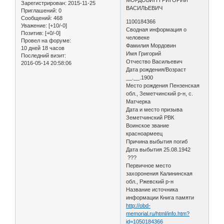
Зарегистрирован
: 2015-11-25
ВАСИЛЬЕВИЧ
Приглашений:
0
Сообщений:
468
1100184366
Уважение:
[+10/-0]
Сводная информация о
Позитив:
[+0/-0]
человеке
Провел на форуме:
Фамилия Мордовин
10 дней 18 часов
Имя Григорий
Последний визит:
Отчество Васильевич
2016-05-14 20:58:06
Дата рождения/Возраст
__.__.1900
Место рождения Пензенская
обл., Земетчинский р-н, с.
Матчерка
Дата и место призыва
Земетчинский РВК
Воинское звание
красноармеец
Причина выбытия погиб
Дата выбытия 25.08.1942
???
Первичное место
захоронения Калининская
обл., Ржевский р-н
Название источника
информации Книга памяти
http://obd-
memorial.ru/html/info.htm?
id=1050184366