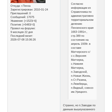
Согласно
Откуда:
г.Пенза
информации из
Зарегистрирован
: 2010-01-24
Справочника по
Приглашений:
0
административно-
Сообщений:
17075
территориальному
Уважение:
[+1523/-6]
делению
Позитив:
[+5483/-0]
Пензенского края
Провел на форуме:
1663-1991гг.,
9 месяцев 22 дня
стр.389 по
Последний визит:
2026-07-08 15:06:26
состоянию на
апрель 1939г. в
составе
Матчерского с/
с:с.Верхняя
Матчерка,
с.Нижняя
Матчерка,
п.Заводской,
п.Новая Жизнь,
п.Ст.Разина,
п.Люмберцы,
п.Видный, совхоз
им.Урицкого.
Странно, но п.Заводак по
данным вышеуказанного