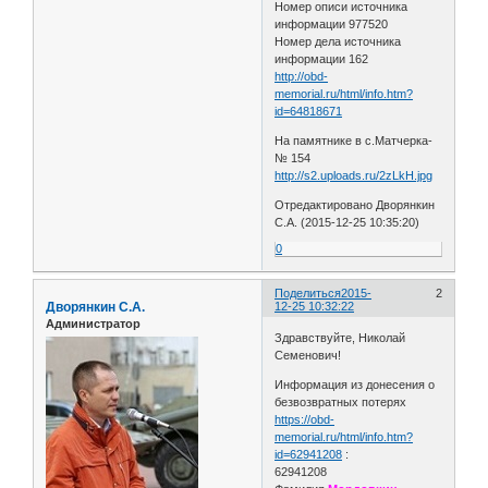
Номер описи источника
информации 977520
Номер дела источника
информации 162
http://obd-
memorial.ru/html/info.htm?
id=64818671
На памятнике в с.Матчерка-
№ 154
http://s2.uploads.ru/2zLkH.jpg
Отредактировано Дворянкин
С.А. (2015-12-25 10:35:20)
0
Поделиться
2015-
2
Дворянкин С.А.
12-25 10:32:22
Администратор
Здравствуйте, Николай
Семенович!
Информация из донесения о
безвозвратных потерях
https://obd-
memorial.ru/html/info.htm?
id=62941208
:
62941208