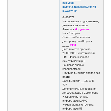
http://obd-
memorial.ru/html/info.htm?id …
p;page=449
64818671
Информация из документов,
уточняющих потери
Фамилия
Мордовин
Имя Григорий
Отчество Васильевич
Дата рождения/Возраст
__.__.
1900
Дата и место призыва
26.08.1941 Земетчинский
РВК, Пензенская обл.,
Земетчинский р-н
Воинское звание
красноармеец
Причина выбытия пропал без
вести
Дата выбытия __.05.1943
???
Дополнительные сведения:
жена Серафима Семеновна
Название источника
информации ЦАМО
Номер фонда источника
информации 58