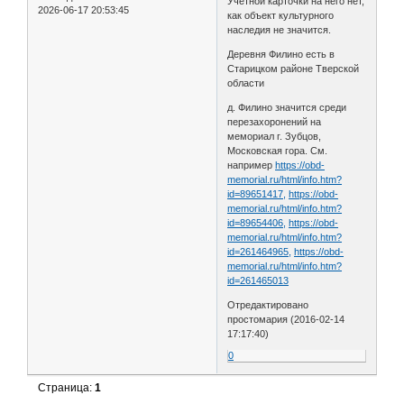
Учетной карточки на него нет,
2026-06-17 20:53:45
как объект культурного
наследия не значится.
Деревня Филино есть в
Старицком районе Тверской
области
д. Филино значится среди
перезахоронений на
мемориал г. Зубцов,
Московская гора. См.
например
https://obd-
memorial.ru/html/info.htm?
id=89651417,
https://obd-
memorial.ru/html/info.htm?
id=89654406,
https://obd-
memorial.ru/html/info.htm?
id=261464965,
https://obd-
memorial.ru/html/info.htm?
id=261465013
Отредактировано
простомария (2016-02-14
17:17:40)
0
Страница:
1