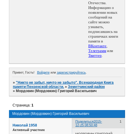
Отечества.
Информацию о
появлении новых
сообщений на
сайте можно
узнавать,
подписавшись на
страничках книги
памяти в
ВКонтакте
,
Телеграмм
или
Твиттер
.
Привет, Гость!
Войдите
или
зарегистрируйтесь
.
»
"Никто не забыт, ничто не забыто". Всенародная Книга
памяти Пензенской области.
»
Земетчинский район
»
Мордовин (Мордовкин) Григорий Васильевич
Страница:
1
Мордовин (Мордовкин) Григорий Васильевич
Поделиться
2015-
1
Николай 1958
12-25 08:50:48
Активный участник
МОРДОВИН ГРИГОРИЙ