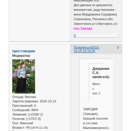
информации 529.
Доп.данные из документа:
минометчик, родственники -
жена Мордовкина Серафима
Семеновна, Пензенск.обл.
Земетчинск.р-н Матчерск.с/с
пос.Завода
.
0
Поделиться
2015-
3
простомария
12-25 12:13:16
Модератор
Дворянкин
С.А.
написал(а):
Матчерск.с/
с
пос.Завода.
Откуда:
Москва
Зарегистрирован
: 2015-10-13
Приглашений:
0
ЗАВОДАК
Сообщений:
9944
(Заводок),
Уважение:
[+2328/-1]
бывший поселок
Позитив:
[+1757/-0]
Пол:
Женский
в составе
Возраст:
49
[1976-11-19]
Малоижморского,