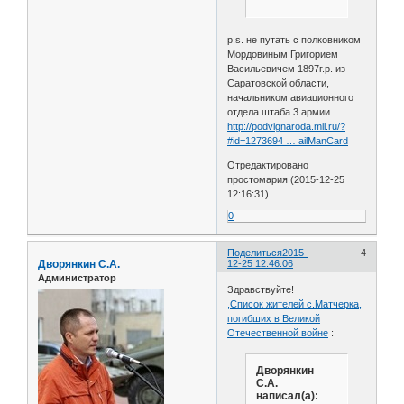
p.s. не путать с полковником
Мордовиным Григорием
Васильевичем 1897г.р. из
Саратовской области,
начальником авиационного
отдела штаба 3 армии
http://podvignaroda.mil.ru/?
#id=1273694 … ailManCard
Отредактировано
простомария (2015-12-25
12:16:31)
0
Поделиться
2015-
4
Дворянкин С.А.
12-25 12:46:06
Администратор
Здравствуйте!
,Список жителей с.Матчерка,
погибших в Великой
Отечественной войне
:
Дворянкин
С.А.
написал(а):