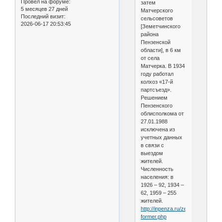
Провел на форуме:
затем
5 месяцев 27 дней
Матчерского
Последний визит:
сельсоветов
2026-06-17 20:53:45
[Земетчинского
района
Пензенской
области], в 6 км
от села
Матчерка. В 1934
году работал
колхоз «17-й
партсъезд».
Решением
Пензенского
облисполкома от
27.01.1988
исключена из
учетных данных
в связи с
выездом
жителей.
Численность
населения: в
1926 – 92, 1934 –
62, 1959 – 255
жителей.
http://inpenza.ru/zemetchino/sett
former.php