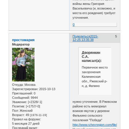
войны жены Григория
Васильевича (и, возможно, и
места его рождения) требует
уточнения.
0
Поделиться
2015-
5
простомария
12-25 13:35:38
Модератор
Дворянкин
С.А.
написал(а):
Первичное место
захоронения
Калининская
обл., Ржевский р-
Откуда:
Москва
н, д. Филино
Зарегистрирован
: 2015-10-13
Приглашений:
0
Сообщений:
9944
нужно уточнение. В Ржевском
Уважение:
[+2328/-1]
районе есть мемориал
Позитив:
[+1757/-0]
Пол:
Женский
воинов-якутов у деревни
Возраст:
49
[1976-11-19]
Филькино сельского
Провел на форуме:
поселения "Победа"
5 месяцев 27 дней
http://www.rzhevregion.com/file/1279
Последний визит: