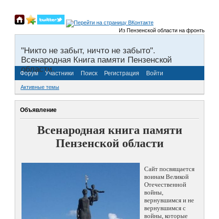
Из Пензенской области на фронты Великой
"Никто не забыт, ничто не забыто".
Всенародная Книга памяти Пензенской
области.
Форум
Участники
Поиск
Регистрация
Войти
Активные темы
Объявление
Всенародная книга памяти
Пензенской области
Сайт посвящается
воинам Великой
Отечественной
войны,
вернувшимся и не
вернувшимся с
войны, которые