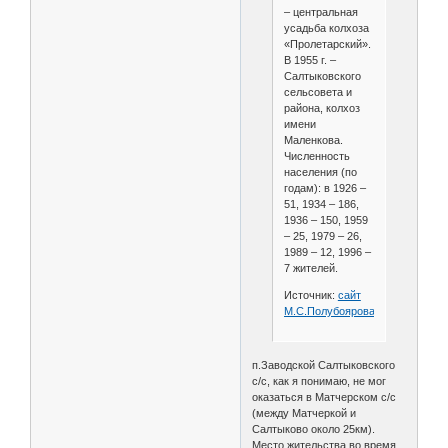
– центральная
усадьба колхоза
«Пролетарский».
В 1955 г. –
Салтыковского
сельсовета и
района, колхоз
имени
Маленкова.
Численность
населения (по
годам): в 1926 –
51, 1934 – 186,
1936 – 150, 1959
– 25, 1979 – 26,
1989 – 12, 1996 –
7 жителей.
Источник:
сайт
М.С.Полубоярова
п.Заводской Салтыковского
с/с, как я понимаю, не мог
оказаться в Матчерском с/с
(между Матчеркой и
Салтыково около 25км).
Место жительства во время