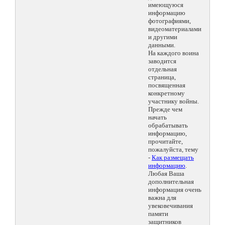
имеющуюся
информацию
фотографиями,
видеоматериалами
и другими
данными.
На каждого воина
заводится
отдельная
страница,
посвященная
конкретному
участнику войны.
Прежде чем
начать
обрабатывать
информацию,
прочитайте,
пожалуйста, тему
-
Как размещать
информацию
.
Любая Ваша
дополнительная
информация очень
важна для
увековечивания
памяти
защитников