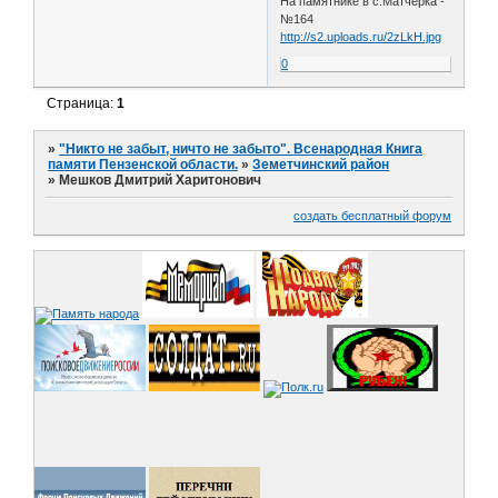
На памятнике в с.Матчерка -
№164
http://s2.uploads.ru/2zLkH.jpg
0
Страница:
1
»
"Никто не забыт, ничто не забыто". Всенародная Книга
памяти Пензенской области.
»
Земетчинский район
»
Мешков Дмитрий Харитонович
создать бесплатный форум