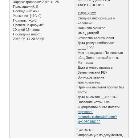
Зарегистрирован
: 2015-11-25
ХАРИТОНОВИЧ
Приглашений:
0
Сообщений:
468
1100180122
Уважение:
[+10/-0]
Сводная информация о
Позитив:
[+0/-0]
человеке
Провел на форуме:
Фамилия Мешков
10 дней 18 часов
Имя Дмитрий
Последний визит:
Отчество Харитонович
2016-05-14 20:58:06
Дата рождения/Возраст
__.__.1902
Место рождения Пензенская
обл., Земетчинский р-н, с.
Матчерка
Дата и место призыва
Земетчинский РВК
Воинское звание
красноармеец
Причина выбытия пропал без
вести
Дата выбытия __.02.1942
Название источника
информации Книга памяти
http://obd-
memorial.ru/html/info.htm?
id=1050180122
64818740
Информация из документов,