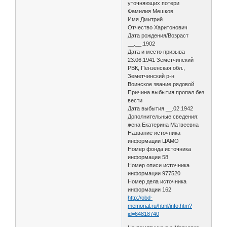
уточняющих потери
Фамилия Мешков
Имя Дмитрий
Отчество Харитонович
Дата рождения/Возраст
__.__.1902
Дата и место призыва
23.06.1941 Земетчинский
РВК, Пензенская обл.,
Земетчинский р-н
Воинское звание рядовой
Причина выбытия пропал без
вести
Дата выбытия __.02.1942
Дополнительные сведения:
жена Екатерина Матвеевна
Название источника
информации ЦАМО
Номер фонда источника
информации 58
Номер описи источника
информации 977520
Номер дела источника
информации 162
http://obd-
memorial.ru/html/info.htm?
id=64818740