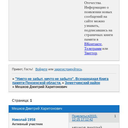
Отечества.
Информацию о
появлении новых
сообщений на
сайте можно
узнавать,
подписавшись на
страничках книги
памяти в
ВКонтакте
,
Телеграмм
или
Твиттер
.
Привет, Гость!
Войдите
или
зарегистрируйтесь
.
»
"Никто не забыт, ничто не забыто". Всенародная Книга
памяти Пензенской области.
»
Земетчинский район
»
Мешков Дмитрий Харитонович
Страница:
1
Мешков Дмитрий Харитонович
Поделиться
2015-
1
Николай 1958
12-25 17:12:42
Активный участник
МЕШКОВ ДМИТРИЙ