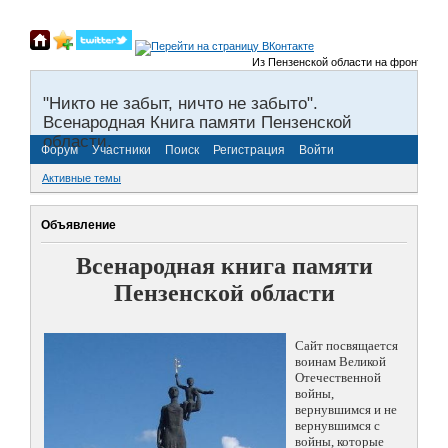
Из Пензенской области на фронты Вели
"Никто не забыт, ничто не забыто".
Всенародная Книга памяти Пензенской
области.
Форум
Участники
Поиск
Регистрация
Войти
Активные темы
Объявление
Всенародная книга памяти
Пензенской области
Сайт посвящается
воинам Великой
Отечественной
войны,
вернувшимся и не
вернувшимся с
войны, которые