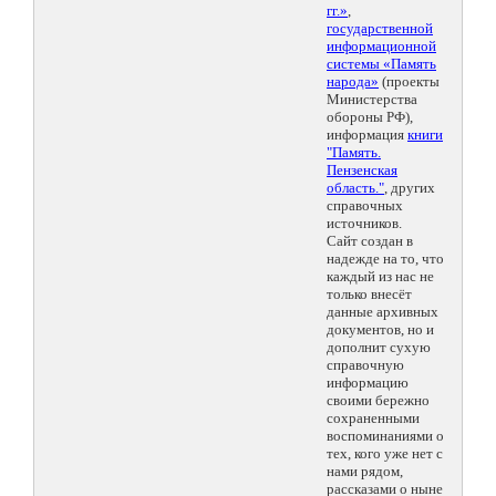
гг.»
,
государственной
информационной
системы «Память
народа»
(проекты
Министерства
обороны РФ),
информация
книги
"Память.
Пензенская
область."
, других
справочных
источников.
Сайт создан в
надежде на то, что
каждый из нас не
только внесёт
данные архивных
документов, но и
дополнит сухую
справочную
информацию
своими бережно
сохраненными
воспоминаниями о
тех, кого уже нет с
нами рядом,
рассказами о ныне