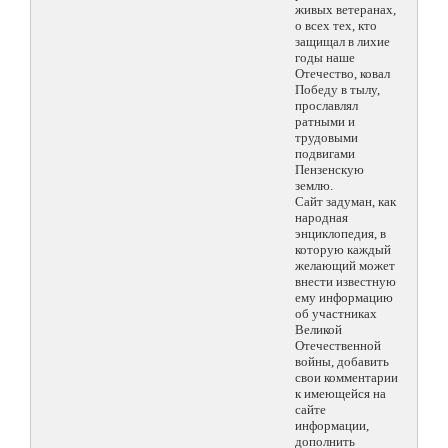
живых ветеранах,
о всех тех, кто
защищал в лихие
годы наше
Отечество, ковал
Победу в тылу,
прославлял
ратными и
трудовыми
подвигами
Пензенскую
землю.
Сайт задуман, как
народная
энциклопедия, в
которую каждый
желающий может
внести известную
ему информацию
об участниках
Великой
Отечественной
войны, добавить
свои комментарии
к имеющейся на
сайте
информации,
дополнить