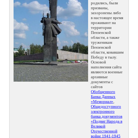
родились, были
призваны,
захоронены либо
в настоящее время
проживают на
территории
Пензенской
области, а также
труженикам
Пензенской
области, ковавшим
Победу в тылу.
Основой
наполнения сайта
являются военные
архивные
документы с
сайтов
Обобщенного
Банка Данных
«Мемориал»
,
Общедоступного
электронного
банка документов
«Подвиг Народа в
Великой
Отечественной
войне 1941-1945