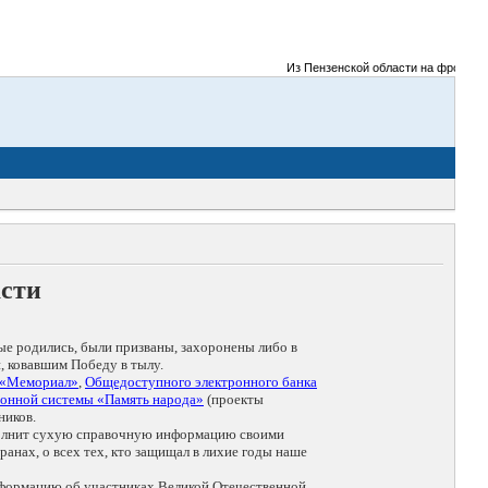
Из Пензенской области на фронты Вел
асти
ые родились, были призваны, захоронены либо в
, ковавшим Победу в тылу.
 «Мемориал»
,
Общедоступного электронного банка
онной системы «Память народа»
(проекты
ников.
дополнит сухую справочную информацию своими
анах, о всех тех, кто защищал в лихие годы наше
нформацию об участниках Великой Отечественной