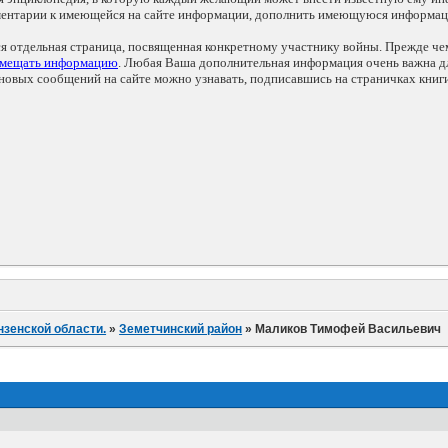
мментарии к имеющейся на сайте информации, дополнить имеющуюся информа
ся отдельная страница, посвященная конкретному участнику войны. Прежде ч
змещать информацию
. Любая Ваша дополнительная информация очень важна дл
овых сообщений на сайте можно узнавать, подписавшись на страничках книг
нзенской области.
»
Земетчинский район
»
Маликов Тимофей Васильевич