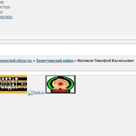
 58
 977520
62
=64818681
нзенской области.
»
Земетчинский район
»
Маликов Тимофей Васильевич