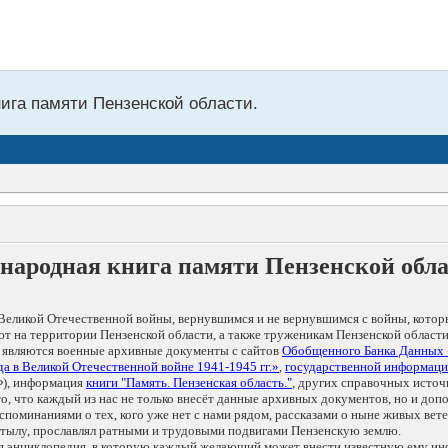
нига памяти Пензенской области.
народная книга памяти Пензенской обл
Великой Отечественной войны, вернувшимся и не вернувшимся с войны, котор
т на территории Пензенской области, а также труженикам Пензенской области
 являются военные архивные документы с сайтов
Обобщенного Банка Данных
а в Великой Отечественной войне 1941-1945 гг.»
,
государственной информаци
), информация
книги "Память. Пензенская область."
, других справочных источ
 то, что каждый из нас не только внесёт данные архивных документов, но и 
оминаниями о тех, кого уже нет с нами рядом, рассказами о ныне живых ветер
в тылу, прославлял ратными и трудовыми подвигами Пензенскую землю.
ая энциклопедия, в которую каждый желающий может внести известную ему и