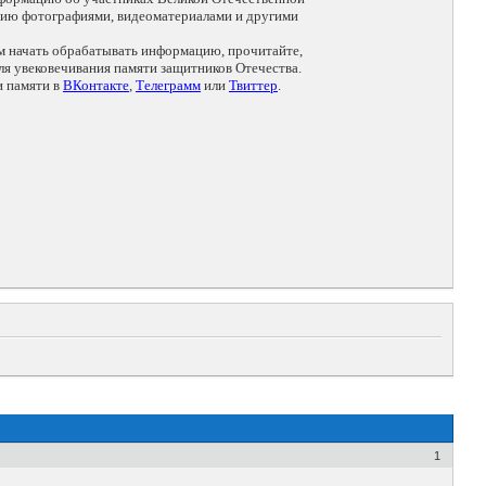
цию фотографиями, видеоматериалами и другими
ем начать обрабатывать информацию, прочитайте,
я увековечивания памяти защитников Отечества.
и памяти в
ВКонтакте
,
Телеграмм
или
Твиттер
.
1