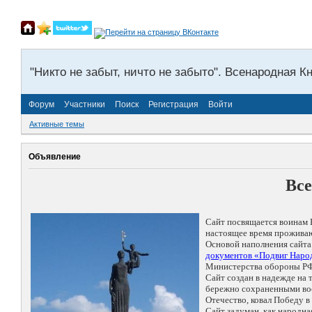
"Никто не забыт, ничто не забыто". Всенародная К
Форум
Участники
Поиск
Регистрация
Войти
Активные темы
Объявление
Все
Сайт посвящается воинам 
настоящее время проживаю
Основой наполнения сайта
документов «Подвиг Народ
Министерства обороны РФ
Сайт создан в надежде на
бережно сохраненными восп
Отечество, ковал Победу 
Сайт задуман, как народн