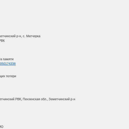
етчинский р-н, с. Матчерка
 РВК
га памяти
=1050174338
щих потери
етчинский РВК, Пензенская обл., Земетчинский р-н
АМО