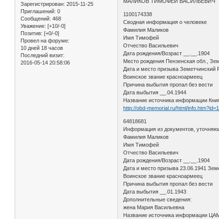
МАЛИКОВ ТИМОФЕЙ ВАСИЛЬЕВИЧ
Зарегистрирован
: 2015-11-25
Приглашений:
0
1100174338
Сообщений:
468
Сводная информация о человеке
Уважение:
[+10/-0]
Фамилия Маликов
Позитив:
[+0/-0]
Имя Тимофей
Провел на форуме:
Отчество Васильевич
10 дней 18 часов
Дата рождения/Возраст __.__.1904
Последний визит:
Место рождения Пензенская обл., Зем
2016-05-14 20:58:06
Дата и место призыва Земетчинский
Воинское звание красноармеец
Причина выбытия пропал без вести
Дата выбытия __.04.1944
Название источника информации Кни
http://obd-memorial.ru/html/info.htm?id
64818681
Информация из документов, уточняю
Фамилия Маликов
Имя Тимофей
Отчество Васильевич
Дата рождения/Возраст __.__.1904
Дата и место призыва 23.06.1941 Зем
Воинское звание красноармеец
Причина выбытия пропал без вести
Дата выбытия __.01.1943
Дополнительные сведения:
жена Мария Васильевна
Название источника информации Ц