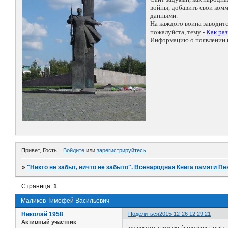
войны, добавить свои ко
данными.
На каждого воина заводит
пожалуйста, тему -
Как ра
Информацию о появлении н
Привет, Гость!
Войдите
или
зарегистрируйтесь
.
»
"Никто не забыт, ничто не забыто". Всенародная Книга памяти Пе
Страница:
1
Маликов Тимофей Васильевич
Николай 1958
Поделиться
2015-12-26 12:29:21
Активный участник