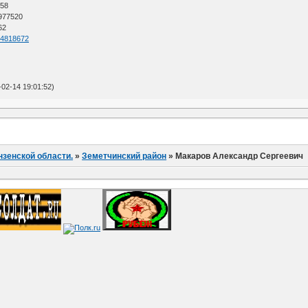
 58
 977520
62
=64818672
02-14 19:01:52)
нзенской области.
»
Земетчинский район
»
Макаров Александр Сергеевич