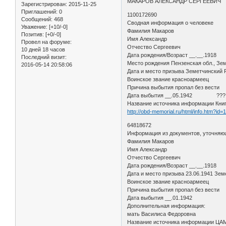
МАКАРОВ АЛЕКСАНДР СЕРГЕЕВИЧ
Зарегистрирован
: 2015-11-25
Приглашений:
0
1100172690
Сообщений:
468
Сводная информация о человеке
Уважение:
[+10/-0]
Фамилия Макаров
Позитив:
[+0/-0]
Имя Александр
Провел на форуме:
Отчество Сергеевич
10 дней 18 часов
Дата рождения/Возраст __.__.1918
Последний визит:
Место рождения Пензенская обл., Зем
2016-05-14 20:58:06
Дата и место призыва Земетчинский
Воинское звание красноармеец
Причина выбытия пропал без вести
Дата выбытия __.05.1942 ???
Название источника информации Кни
http://obd-memorial.ru/html/info.htm?id
64818672
Информация из документов, уточняю
Фамилия Макаров
Имя Александр
Отчество Сергеевич
Дата рождения/Возраст __.__.1918
Дата и место призыва 23.06.1941 Зем
Воинское звание красноармеец
Причина выбытия пропал без вести
Дата выбытия __.01.1942
Дополнительная информация:
мать Василиса Федоровна
Название источника информации Ц