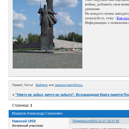
войны, добавить свои ко
данными.
На каждого воина заводит
пожалуйста, тему -
Как ра
Информацию о появлении н
Привет, Гость!
Войдите
или
зарегистрируйтесь
.
»
"Никто не забыт, ничто не забыто". Всенародная Книга памяти Пе
Страница:
1
Макаров Александр Сергеевич
Николай 1958
Поделиться
2015-12-27 10:27:32
Активный участник