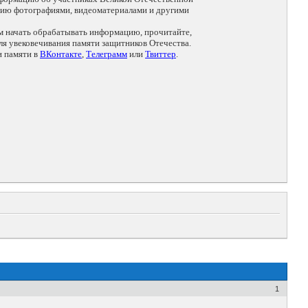
цию фотографиями, видеоматериалами и другими
ем начать обрабатывать информацию, прочитайте,
я увековечивания памяти защитников Отечества.
и памяти в
ВКонтакте
,
Телеграмм
или
Твиттер
.
1