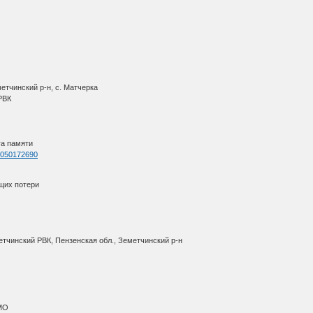
етчинский р-н, с. Матчерка
 РВК
га памяти
=1050172690
щих потери
етчинский РВК, Пензенская обл., Земетчинский р-н
АМО