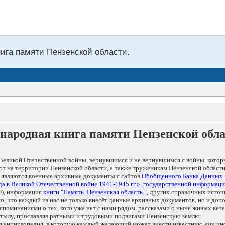
нига памяти Пензенской области.
народная книга памяти Пензенской обл
Великой Отечественной войны, вернувшимся и не вернувшимся с войны, котор
т на территории Пензенской области, а также труженикам Пензенской области
 являются военные архивные документы с сайтов
Обобщенного Банка Данных
а в Великой Отечественной войне 1941-1945 гг.»
,
государственной информаци
), информация
книги "Память. Пензенская область."
, других справочных источ
 то, что каждый из нас не только внесёт данные архивных документов, но и 
оминаниями о тех, кого уже нет с нами рядом, рассказами о ныне живых ветер
в тылу, прославлял ратными и трудовыми подвигами Пензенскую землю.
ая энциклопедия, в которую каждый желающий может внести известную ему и