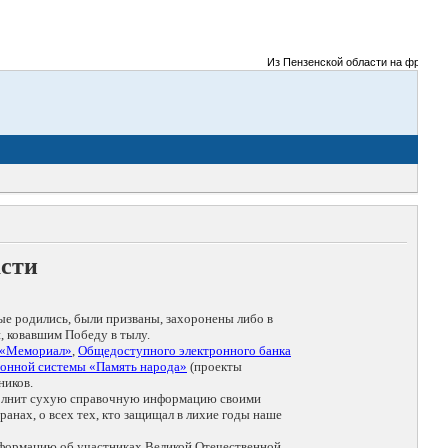
Из Пензенской области на фронты Ве
асти
ые родились, были призваны, захоронены либо в
, ковавшим Победу в тылу.
 «Мемориал»
,
Общедоступного электронного банка
онной системы «Память народа»
(проекты
ников.
дополнит сухую справочную информацию своими
анах, о всех тех, кто защищал в лихие годы наше
нформацию об участниках Великой Отечественной