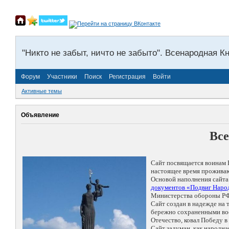
"Никто не забыт, ничто не забыто". Всенародная К
Форум
Участники
Поиск
Регистрация
Войти
Активные темы
Объявление
Все
Сайт посвящается воинам 
настоящее время проживаю
Основой наполнения сайта
документов «Подвиг Народ
Министерства обороны РФ
Сайт создан в надежде на
бережно сохраненными восп
Отечество, ковал Победу 
Сайт задуман, как народн