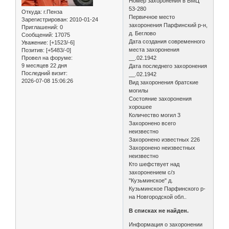
Номер захоронения в ВМЦ
53-280
Откуда:
г.Пенза
Первичное место
Зарегистрирован
: 2010-01-24
захоронения Парфинский р-н,
Приглашений:
0
д. Беглово
Сообщений:
17075
Дата создания современного
Уважение:
[+1523/-6]
места захоронения
Позитив:
[+5483/-0]
Провел на форуме:
__.02.1942
9 месяцев 22 дня
Дата последнего захоронения
Последний визит:
__.02.1942
2026-07-08 15:06:26
Вид захоронения братские
могилы
Состояние захоронения
хорошее
Количество могил 3
Захоронено всего
неизвестно
Захоронено известных 226
Захоронено неизвестных
неизвестно
Кто шефствует над
захоронением с/з
"Кузьминское" д.
Кузьминское Парфинского р-
на Новгородской обл..
В списках не найден.
Информация о захоронении