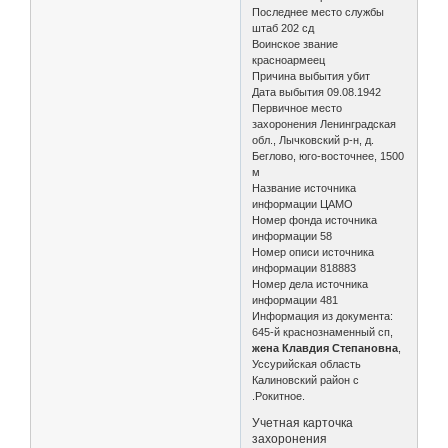
Последнее место службы
штаб 202 сд
Воинское звание
красноармеец
Причина выбытия убит
Дата выбытия 09.08.1942
Первичное место
захоронения Ленинградская
обл., Лычковский р-н, д.
Беглово, юго-восточнее, 1500
м
Название источника
информации ЦАМО
Номер фонда источника
информации 58
Номер описи источника
информации 818883
Номер дела источника
информации 481
Информация из документа:
645-й краснознаменный сп,
жена Клавдия Степановна
,
Уссурийская область
Калиновский район с
.Рокитное.
Учетная карточка
захоронения