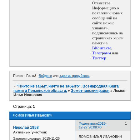
Отечества.
Информацию о
появлении новых
сообщений на
сайте можно
узнавать,
подписавшись на
страничках книги
памяти в
ВКонтакте
,
Телеграмм
или
Твиттер
.
Привет, Гость!
Войдите
или
зарегистрируйтесь
.
»
"Никто не забыт, ничто не забыто". Всенародная Книга
памяти Пензенской области.
»
Земетчинский район
»
Ломов
Илья Иванович
Страница:
1
Ломов Илья Иванович
Поделиться
2015-
1
Николай 1958
12-27 20:08:46
Активный участник
ЛОМОВ ИЛЬЯ ИВАНОВИЧ
Зарегистрирован
: 2015-11-25