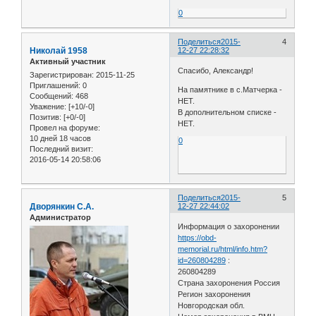
0
Поделиться
2015-
4
Николай 1958
12-27 22:28:32
Активный участник
Спасибо, Александр!
Зарегистрирован
: 2015-11-25
Приглашений:
0
На памятнике в с.Матчерка -
Сообщений:
468
НЕТ.
Уважение:
[+10/-0]
В дополнительном списке -
Позитив:
[+0/-0]
НЕТ.
Провел на форуме:
10 дней 18 часов
0
Последний визит:
2016-05-14 20:58:06
Поделиться
2015-
5
Дворянкин С.А.
12-27 22:44:02
Администратор
Информация о захоронении
https://obd-
memorial.ru/html/info.htm?
id=260804289
:
260804289
Страна захоронения Россия
Регион захоронения
Новгородская обл.