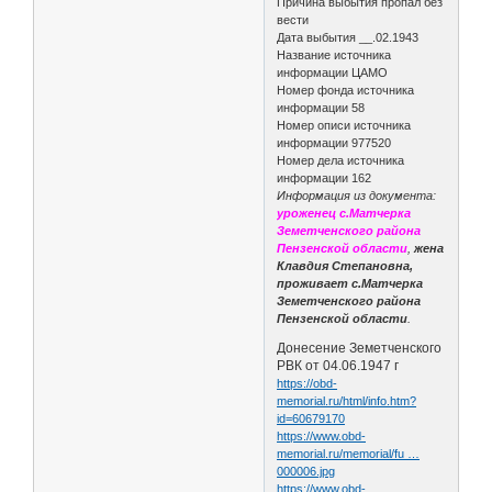
Причина выбытия пропал без
вести
Дата выбытия __.02.1943
Название источника
информации ЦАМО
Номер фонда источника
информации 58
Номер описи источника
информации 977520
Номер дела источника
информации 162
Информация из документа:
уроженец с.Матчерка
Земетченского района
Пензенской области
,
жена
Клавдия Степановна,
проживает с.Матчерка
Земетченского района
Пензенской области
.
Донесение Земетченского
РВК от 04.06.1947 г
https://obd-
memorial.ru/html/info.htm?
id=60679170
https://www.obd-
memorial.ru/memorial/fu …
000006.jpg
https://www.obd-