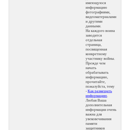
имеющуюся
информацию
фотографиями,
видеоматериалами
и другими
данными.
На каждого воина
заводится
отдельная
страница,
посвященная
конкретному
участнику войны.
Прежде чем
начать
обрабатывать
информацию,
прочитайте,
пожалуйста, тему
-
Как размещать
информацию
.
Любая Ваша
дополнительная
информация очень
важна для
увековечивания
памяти
защитников