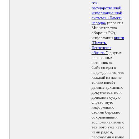
гг.»
,
государственной
информационной
системы «Память
народа»
(проекты
Министерства
обороны РФ),
информация
книги
"Память.
Пензенская
область."
, других
справочных
источников.
Сайт создан в
надежде на то, что
каждый из нас не
только внесёт
данные архивных
документов, но и
дополнит сухую
справочную
информацию
своими бережно
сохраненными
воспоминаниями о
тех, кого уже нет с
нами рядом,
рассказами о ныне