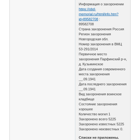
Информация о захоронении
https://obd-
memorial.ru/html/info.htm?
id=89582708
:
89582708
Страна захоронения Россия
Регион захоронения
Новгородская обл.
Номер захоронения в ВМЦ
53-291/2014
Первичное место
захоронения Парфинский р-н,
д. Кузьминское
Дата создания современного
места захоронения
__.09.1941
Дата последнего захоронения
__.09.1941
Вид захоронения воинское
кладбище
Состояние захоронения
хорошее
Количество могил 1
Захоронено всего 5225
Захоронено известных 5225
Захоронено неизвестных 0.
Списки не приложены.