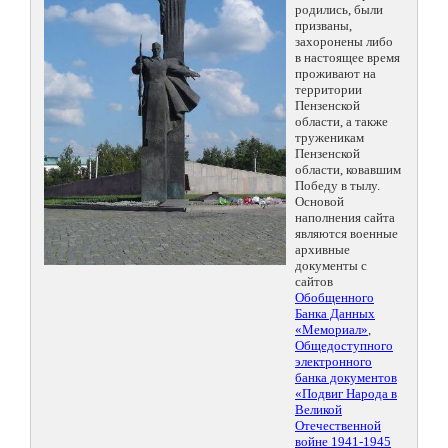
родились, были
призваны,
захоронены либо
в настоящее время
проживают на
территории
Пензенской
области, а также
труженикам
Пензенской
области, ковавшим
Победу в тылу.
Основой
наполнения сайта
являются военные
архивные
документы с
сайтов
Обобщенного
Банка Данных
«Мемориал»
,
Общедоступного
электронного
банка документов
«Подвиг Народа в
Великой
Отечественной
войне 1941-1945