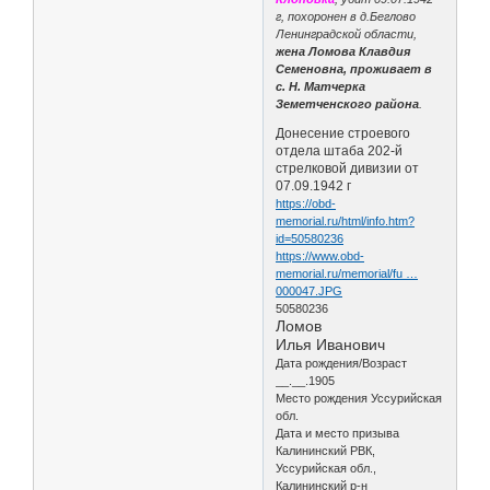
г, похоронен в д.Беглово
Ленинградской области,
жена Ломова Клавдия
Семеновна, проживает в
с. Н. Матчерка
Земетченского района
.
Донесение строевого
отдела штаба 202-й
стрелковой дивизии от
07.09.1942 г
https://obd-
memorial.ru/html/info.htm?
id=50580236
https://www.obd-
memorial.ru/memorial/fu …
000047.JPG
50580236
Ломов
Илья Иванович
Дата рождения/Возраст
__.__.1905
Место рождения Уссурийская
обл.
Дата и место призыва
Калининский РВК,
Уссурийская обл.,
Калининский р-н