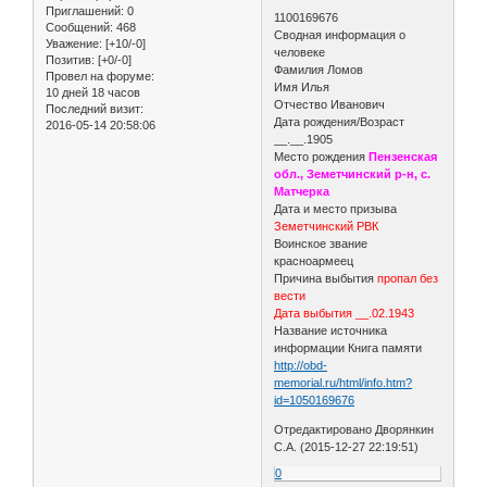
Приглашений:
0
1100169676
Сообщений:
468
Сводная информация о
Уважение:
[+10/-0]
человеке
Позитив:
[+0/-0]
Фамилия Ломов
Провел на форуме:
Имя Илья
10 дней 18 часов
Отчество Иванович
Последний визит:
Дата рождения/Возраст
2016-05-14 20:58:06
__.__.1905
Место рождения
Пензенская
обл., Земетчинский р-н, с.
Матчерка
Дата и место призыва
Земетчинский РВК
Воинское звание
красноармеец
Причина выбытия
пропал без
вести
Дата выбытия __.02.1943
Название источника
информации Книга памяти
http://obd-
memorial.ru/html/info.htm?
id=1050169676
Отредактировано Дворянкин
С.А. (2015-12-27 22:19:51)
0