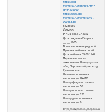
https://obd-
memorial.ru/html/info.htm?
id=84236960
https://www.obd-
memorial.ru/memorial/fu …
000463.jpg
84236960
Ломов
Илья Иванович
Дата рождения/Возраст
__.__.1905
Воинское звание рядовой
Причина выбытия погиб
Дата выбытия 09.08.1942
Первичное место
захоронения Новгородская
обл., Парфинский р-н, в/з д.
Кузьминское
Название источника
информации ЦАМО
Номер фонда источника
информации 58
Номер описи источника
информации 121
Номер дела источника
информации 9.
Отредактировано Дворянкин