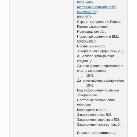
https://obd-
memorial.ru/html/info.htm?
id=89582672
:
89582672
Страна захоронения Россия
Регион захоронения
Новгородская обл.
Номер захоронения в ВМЦ
53-280/2014
Первичное место
захоронения Парфинский р-н,
д. Беглово, гражданское
кладбище
Дата создания современного
места захоронения
__.__.1941
Дата последнего захоронения
__.__.1941
Вид захоронения воинское
захоронение
Состояние захоронения
хорошее
Количество могил 1
Захоронено всего 533
Захоронено известных 533
Захоронено неизвестных 0.
Списки не приложены.