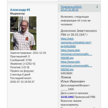
Поделиться
2015-
2
Александр 65
12-27 21:30:12
Модератор
Возможно, следующая
информация об этом же
человеке:
Донесение Земетченского
РВК от 06.03.1947 г
https://obd-
memorial.ru/html/info.htm?
id=64818680
https://www.obd-
Зарегистрирован
: 2011-12-20
memorial.ru/memorial/fu …
Приглашений:
0
000385.jpg
Сообщений:
5769
https://www.obd-
Уважение:
[+1291/-0]
memorial.ru/memorial/fu …
Позитив:
[+2/-0]
000392.jpg
Провел на форуме:
64818680
2 месяца 6 дней
Ломов
Последний визит:
Илья Иванович
2026-07-15 18:59:37
Дата рождения/Возраст
__.__.1905
Дата и место призыва
14.02.1942
Приморский РВК
Воинское звание
красноармеец