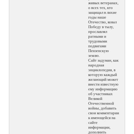
живых ветеранах,
о всех тех, кто
защищал в лихие
годы наше
Отечество, ковал
Победу в тылу,
прославлял
ратными и
трудовыми
подвигами
Пензенскую
землю.
Сайт задуман, как
народная
энциклопедия, в
которую каждый
желающий может
внести известную
ему информацию
об участниках
Великой
Отечественной
войны, добавить
свои комментарии
к имеющейся на
сайте
информации,
дополнить