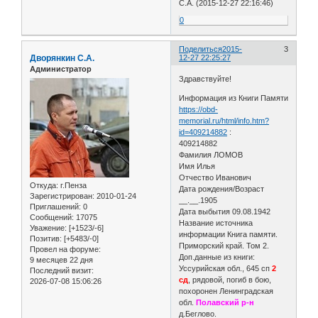
С.А. (2015-12-27 22:16:46)
0
Поделиться
2015-
3
Дворянкин С.А.
12-27 22:25:27
Администратор
Здравствуйте!
Информация из Книги Памяти
https://obd-
memorial.ru/html/info.htm?
id=409214882
:
409214882
Фамилия ЛОМОВ
Имя Илья
Отчество Иванович
Откуда:
г.Пенза
Дата рождения/Возраст
Зарегистрирован
: 2010-01-24
__.__.1905
Приглашений:
0
Дата выбытия 09.08.1942
Сообщений:
17075
Название источника
Уважение:
[+1523/-6]
информации Книга памяти.
Позитив:
[+5483/-0]
Приморский край. Том 2.
Провел на форуме:
Доп.данные из книги:
9 месяцев 22 дня
Уссурийская обл., 645 сп
2
Последний визит:
сд
, рядовой, погиб в бою,
2026-07-08 15:06:26
похоронен Ленинградская
обл.
Полавский р-н
д.Беглово.