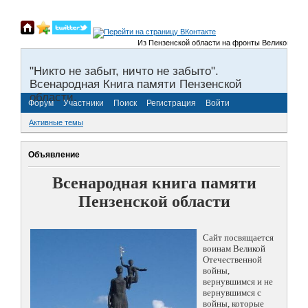
Из Пензенской области на фронты Великой Отечест
"Никто не забыт, ничто не забыто".
Всенародная Книга памяти Пензенской
области.
Форум
Участники
Поиск
Регистрация
Войти
Активные темы
Объявление
Всенародная книга памяти
Пензенской области
Сайт посвящается
воинам Великой
Отечественной
войны,
вернувшимся и не
вернувшимся с
войны, которые