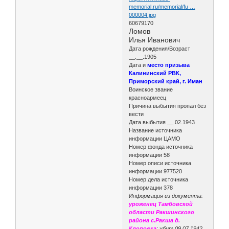
memorial.ru/memorial/fu …
000004.jpg
60679170
Ломов
Илья Иванович
Дата рождения/Возраст
__.__.1905
Дата и
место призыва
Калининский РВК,
Приморский край, г. Иман
Воинское звание
красноармеец
Причина выбытия пропал без
вести
Дата выбытия __.02.1943
Название источника
информации ЦАМО
Номер фонда источника
информации 58
Номер описи источника
информации 977520
Номер дела источника
информации 378
Информация из документа:
уроженец Тамбовской
области Ракшинского
района с.Ракша д.
Клоповка
; убит 09.07.1942