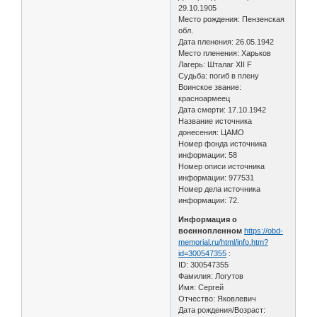
29.10.1905
Место рождения: Пензенская
обл.
Дата пленения: 26.05.1942
Место пленения: Харьков
Лагерь: Шталаг XII F
Судьба: погиб в плену
Воинское звание:
красноармеец
Дата смерти: 17.10.1942
Название источника
донесения: ЦАМО
Номер фонда источника
информации: 58
Номер описи источника
информации: 977531
Номер дела источника
информации: 72.
Информация о
военнопленном
https://obd-
memorial.ru/html/info.htm?
id=300547355
:
ID: 300547355
Фамилия: Логутов
Имя: Сергей
Отчество: Яковлевич
Дата рождения/Возраст: