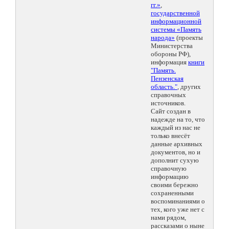
гг.»
,
государственной
информационной
системы «Память
народа»
(проекты
Министерства
обороны РФ),
информация
книги
"Память.
Пензенская
область."
, других
справочных
источников.
Сайт создан в
надежде на то, что
каждый из нас не
только внесёт
данные архивных
документов, но и
дополнит сухую
справочную
информацию
своими бережно
сохраненными
воспоминаниями о
тех, кого уже нет с
нами рядом,
рассказами о ныне