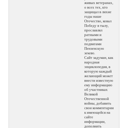
живых ветеранах,
о всех тех, кто
защищал в лихие
годы наше
Отечество, ковал
Победу в тылу,
прославлял
ратными и
трудовыми
подвигами
Пензенскую
землю.
Сайт задуман, как
народная
энциклопедия, в
которую каждый
желающий может
внести известную
ему информацию
об участниках
Великой
Отечественной
войны, добавить
свои комментарии
к имеющейся на
сайте
информации,
дополнить