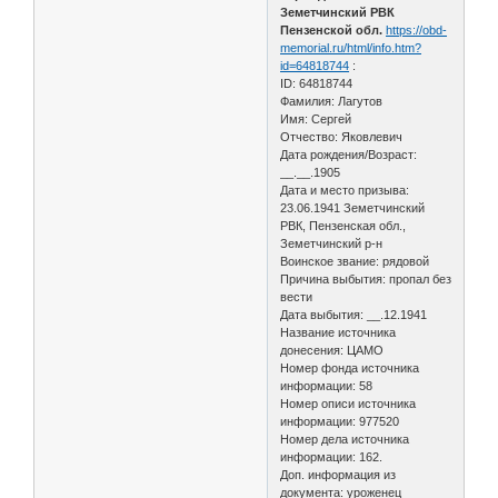
Земетчинский РВК
Пензенской обл.
https://obd-
memorial.ru/html/info.htm?
id=64818744
:
ID: 64818744
Фамилия: Лагутов
Имя: Сергей
Отчество: Яковлевич
Дата рождения/Возраст:
__.__.1905
Дата и место призыва:
23.06.1941 Земетчинский
РВК, Пензенская обл.,
Земетчинский р-н
Воинское звание: рядовой
Причина выбытия: пропал без
вести
Дата выбытия: __.12.1941
Название источника
донесения: ЦАМО
Номер фонда источника
информации: 58
Номер описи источника
информации: 977520
Номер дела источника
информации: 162.
Доп. информация из
документа: уроженец