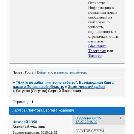
Отечества.
Информацию о
появлении новых
сообщений на
сайте можно
узнавать,
подписавшись на
страничках книги
памяти в
ВКонтакте
,
Телеграмм
или
Твиттер
.
Привет, Гость!
Войдите
или
зарегистрируйтесь
.
»
"Никто не забыт, ничто не забыто". Всенародная Книга
памяти Пензенской области.
»
Земетчинский район
»
Лагутов (Логутов) Сергей Яковлевич
Страница:
1
Лагутов (Логутов) Сергей Яковлевич
Поделиться
2015-
1
Николай 1958
12-27 22:46:00
Активный участник
ЛАГУТОВ СЕРГЕЙ
Зарегистрирован
: 2015-11-25