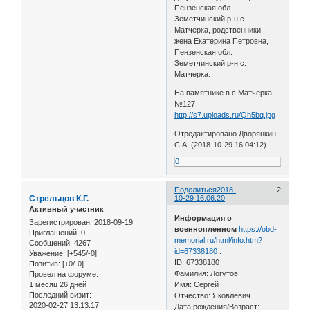
Пензенская обл.
Земетчинский р-н с.
Матчерка, родственники -
жена Екатерина Петровна,
Пензенская обл.
Земетчинский р-н с.
Матчерка.
На памятнике в с.Матчерка -
№127
http://s7.uploads.ru/Qh5bq.jpg
Отредактировано Дворянкин
С.А. (2018-10-29 16:04:12)
0
Поделиться
2018-
2
Стрельцов К.Г.
10-29 16:06:20
Активный участник
Информация о
Зарегистрирован
: 2018-09-19
военнопленном
https://obd-
Приглашений:
0
memorial.ru/html/info.htm?
Сообщений:
4267
id=67338180
:
Уважение:
[+545/-0]
ID: 67338180
Позитив:
[+0/-0]
Фамилия: Логутов
Провел на форуме:
1 месяц 26 дней
Имя: Сергей
Последний визит:
Отчество: Яковлевич
2020-02-27 13:13:17
Дата рождения/Возраст: