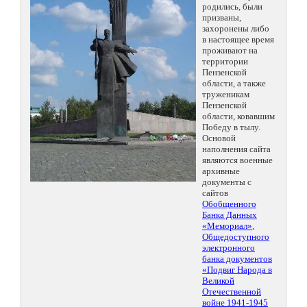
родились, были
призваны,
захоронены либо
в настоящее время
проживают на
территории
Пензенской
области, а также
труженикам
Пензенской
области, ковавшим
Победу в тылу.
Основой
наполнения сайта
являются военные
архивные
документы с
сайтов
Обобщенного
Банка Данных
«Мемориал»
,
Общедоступного
электронного
банка документов
«Подвиг Народа в
Великой
Отечественной
войне 1941-1945