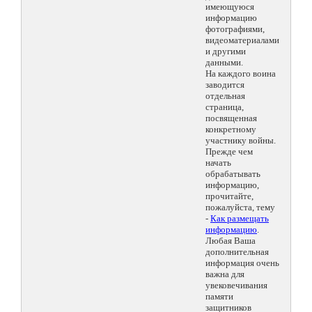
имеющуюся
информацию
фотографиями,
видеоматериалами
и другими
данными.
На каждого воина
заводится
отдельная
страница,
посвященная
конкретному
участнику войны.
Прежде чем
начать
обрабатывать
информацию,
прочитайте,
пожалуйста, тему
-
Как размещать
информацию
.
Любая Ваша
дополнительная
информация очень
важна для
увековечивания
памяти
защитников