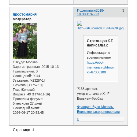
Поделиться
2018-
3
простомария
10-30 11:45:23
Модератор
Стрельцов К.Г.
написал(а):
Информация о
военнопленном
Откуда:
Москва
https://obd-
Зарегистрирован
: 2015-10-13
memorial.ru/html/info.htm?
Приглашений:
0
id=67338180
:
Сообщений:
9944
Уважение:
[+2328/-1]
Позитив:
[+1757/-0]
?138 артполк
Пол:
Женский
умер в шталаге XII F
Возраст:
49
[1976-11-19]
Больхен-Форбах
Провел на форуме:
5 месяцев 27 дней
Франция. Буле-Мозель.
Последний визит:
Воинское захоронение в/пл
2026-06-17 20:53:45
0
Страница:
1