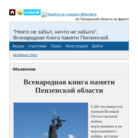
Из Пензенской области на фронты Велико
"Никто не забыт, ничто не забыто".
Всенародная Книга памяти Пензенской
области.
Форум
Участники
Поиск
Регистрация
Войти
Активные темы
Объявление
Всенародная книга памяти
Пензенской области
Сайт посвящается
воинам Великой
Отечественной
войны,
вернувшимся и не
вернувшимся с
войны, которые