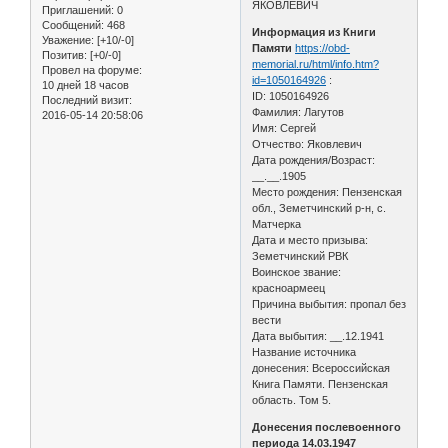
ЯКОВЛЕВИЧ
Приглашений:
0
Сообщений:
468
Информация из Книги
Уважение:
[+10/-0]
Памяти
https://obd-
Позитив:
[+0/-0]
memorial.ru/html/info.htm?
Провел на форуме:
id=1050164926
:
10 дней 18 часов
ID: 1050164926
Последний визит:
Фамилия: Лагутов
2016-05-14 20:58:06
Имя: Сергей
Отчество: Яковлевич
Дата рождения/Возраст:
__.__.1905
Место рождения: Пензенская
обл., Земетчинский р-н, с.
Матчерка
Дата и место призыва:
Земетчинский РВК
Воинское звание:
красноармеец
Причина выбытия: пропал без
вести
Дата выбытия: __.12.1941
Название источника
донесения: Всероссийская
Книга Памяти. Пензенская
область. Том 5.
Донесения послевоенного
периода 14.03.1947