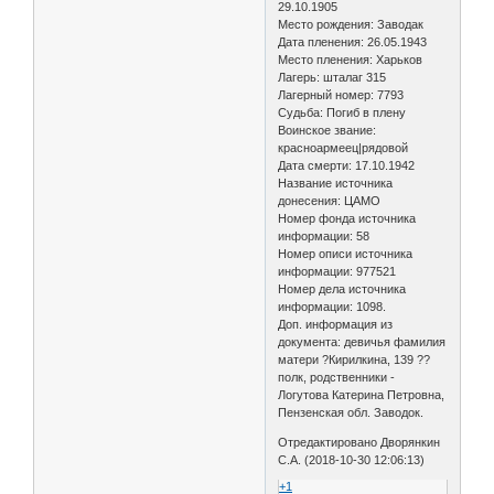
29.10.1905
Место рождения: Заводак
Дата пленения: 26.05.1943
Место пленения: Харьков
Лагерь: шталаг 315
Лагерный номер: 7793
Судьба: Погиб в плену
Воинское звание:
красноармеец|рядовой
Дата смерти: 17.10.1942
Название источника
донесения: ЦАМО
Номер фонда источника
информации: 58
Номер описи источника
информации: 977521
Номер дела источника
информации: 1098.
Доп. информация из
документа: девичья фамилия
матери ?Кирилкина, 139 ??
полк, родственники -
Логутова Катерина Петровна,
Пензенская обл. Заводок.
Отредактировано Дворянкин
С.А. (2018-10-30 12:06:13)
+1