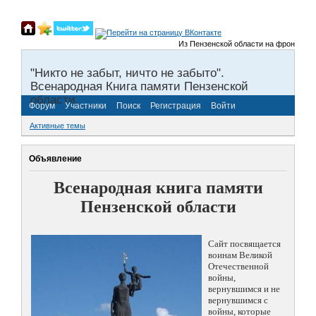
Из Пензенской области на фронты Вели
"Никто не забыт, ничто не забыто".
Всенародная Книга памяти Пензенской
области.
Форум
Участники
Поиск
Регистрация
Войти
Активные темы
Объявление
Всенародная книга памяти
Пензенской области
Сайт посвящается
воинам Великой
Отечественной
войны,
вернувшимся и не
вернувшимся с
войны, которые