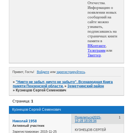
Отечества.
Информацию о
появлении новых
сообщений на
сайте можно
узнавать,
подписавшись на
страничках книги
памяти в
ВКонтакте
,
Телеграмм
или
Твиттер
.
Привет, Гость!
Войдите
или
зарегистрируйтесь
.
»
"Никто не забыт, ничто не забыто". Всенародная Книга
памяти Пензенской области.
»
Земетчинский район
»
Кузнецов Сергей Семенович
Страница:
1
Кузнецов Сергей Семенович
Поделиться
2015-
1
Николай 1958
12-28 18:09:34
Активный участник
КУЗНЕЦОВ СЕРГЕЙ
Зарегистрирован
: 2015-11-25