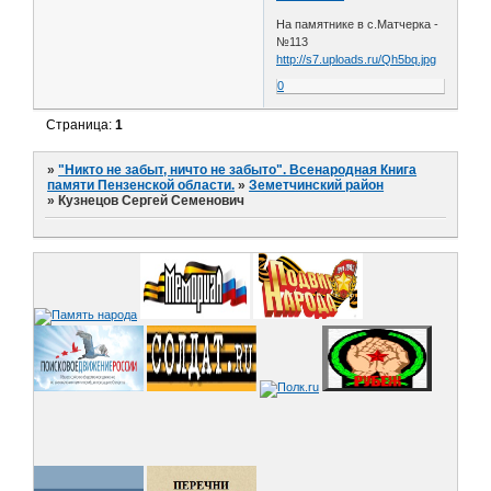
На памятнике в с.Матчерка -
№113
http://s7.uploads.ru/Qh5bq.jpg
0
Страница:
1
»
"Никто не забыт, ничто не забыто". Всенародная Книга
памяти Пензенской области.
»
Земетчинский район
»
Кузнецов Сергей Семенович