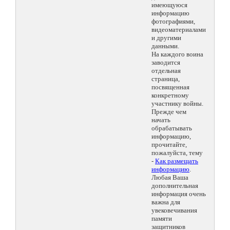
имеющуюся
информацию
фотографиями,
видеоматериалами
и другими
данными.
На каждого воина
заводится
отдельная
страница,
посвященная
конкретному
участнику войны.
Прежде чем
начать
обрабатывать
информацию,
прочитайте,
пожалуйста, тему
-
Как размещать
информацию
.
Любая Ваша
дополнительная
информация очень
важна для
увековечивания
памяти
защитников