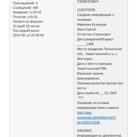
СЕМЕНОВИЧ
Приглашений:
0
Сообщений:
468
1100270538
Уважение:
[+10/-0]
Сводная информация о
Позитив:
[+0/-0]
человеке
Провел на форуме:
Фамилия Кузнецов
10 дней 18 часов
Имя Сергей
Последний визит:
Отчество Семенович
2016-05-14 20:58:06
Дата рождения/Возраст
__.__.1908
Место рождения Пензенская
обл., Земетчинский р-н, с.
Матчерка
Дата и место призыва
Земетчинский РВК
Воинское звание
красноармеец
Причина выбытия пропал без
вести
Дата выбытия __.01.1945
???
Название источника
информации Книга памяти
http://obd-
memorial.ru/html/info.htm?
id=1050270538
64818692
Информация из документов,