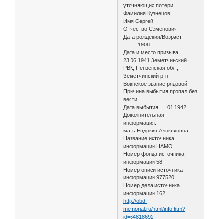
уточняющих потери
Фамилия Кузнецов
Имя Сергей
Отчество Семенович
Дата рождения/Возраст
__.__.1908
Дата и место призыва
23.06.1941 Земетчинский
РВК, Пензенская обл.,
Земетчинский р-н
Воинское звание рядовой
Причина выбытия пропал без
вести
Дата выбытия __.01.1942
Дополнительная
информация:
мать Евдокия Алексеевна
Название источника
информации ЦАМО
Номер фонда источника
информации 58
Номер описи источника
информации 977520
Номер дела источника
информации 162
http://obd-
memorial.ru/html/info.htm?
id=64818692