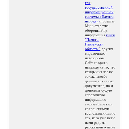
гг.»
,
государственной
информационной
системы «Память
народа»
(проекты
Министерства
обороны РФ),
информация
книги
"Память.
Пензенская
область."
, других
справочных
источников.
Сайт создан в
надежде на то, что
каждый из нас не
только внесёт
данные архивных
документов, но и
дополнит сухую
справочную
информацию
своими бережно
сохраненными
воспоминаниями о
тех, кого уже нет с
нами рядом,
рассказами о ныне