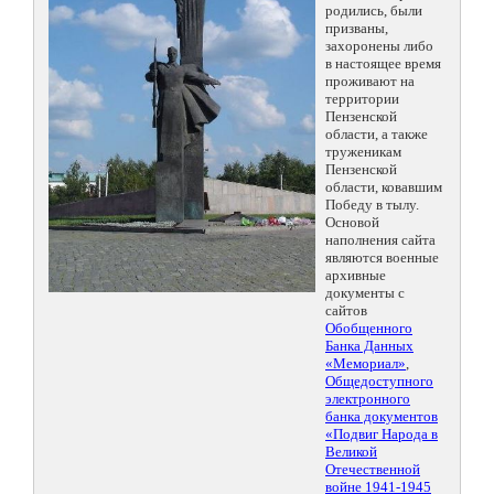
родились, были
призваны,
захоронены либо
в настоящее время
проживают на
территории
Пензенской
области, а также
труженикам
Пензенской
области, ковавшим
Победу в тылу.
Основой
наполнения сайта
являются военные
архивные
документы с
сайтов
Обобщенного
Банка Данных
«Мемориал»
,
Общедоступного
электронного
банка документов
«Подвиг Народа в
Великой
Отечественной
войне 1941-1945