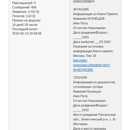
НИКОЛАЕВИЧ
Приглашений:
0
Сообщений:
468
407441995
Уважение:
[+10/-0]
Информация из Книги Памяти
Позитив:
[+0/-0]
Фамилия КУЗНЕЦОВ
Провел на форуме:
Имя Петр
10 дней 18 часов
Отчество Николаевич
Последний визит:
Дата рождения/Возраст
2016-05-14 20:58:06
__.__.1915
Дата выбытия __.03.1942
Название источника
информации Книга памяти.
Москва. Том 18
http://obd-
memorial.ru/html/info.htm?
id=407441995
72514345
Информация из документов,
уточняющих потери
Фамилия Кузнецов
Имя Петр
Отчество Николаевич
Дата рождения/Возраст
__.__.1915
Место рождения Пензенская
обл., Земетчинский р-н, с. В.-
Матчерка
Дата и место призыва