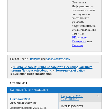
Отечества.
Информацию о
появлении новых
сообщений на
сайте можно
узнавать,
подписавшись на
страничках книги
памяти в
ВКонтакте
,
Телеграмм
или
Твиттер
.
Привет, Гость!
Войдите
или
зарегистрируйтесь
.
»
"Никто не забыт, ничто не забыто". Всенародная Книга
памяти Пензенской области.
»
Земетчинский район
»
Кузнецов Петр Николаевич
Страница:
1
Кузнецов Петр Николаевич
Поделиться
2015-
1
Николай 1958
12-28 18:38:19
Активный участник
КУЗНЕЦОВ ПЕТР
Зарегистрирован
: 2015-11-25