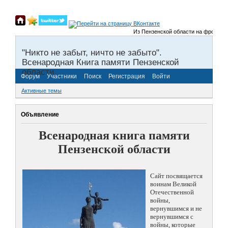
Из Пензенской области на фронты Вел
"Никто не забыт, ничто не забыто".
Всенародная Книга памяти Пензенской
области.
Форум
Участники
Поиск
Регистрация
Войти
Активные темы
Объявление
Всенародная книга памяти
Пензенской области
Сайт посвящается
воинам Великой
Отечественной
войны,
вернувшимся и не
вернувшимся с
войны, которые