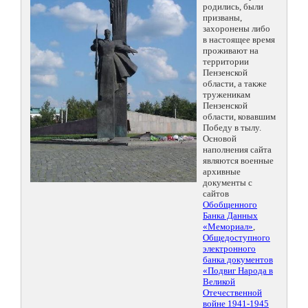
родились, были
призваны,
захоронены либо
в настоящее время
проживают на
территории
Пензенской
области, а также
труженикам
Пензенской
области, ковавшим
Победу в тылу.
Основой
наполнения сайта
являются военные
архивные
документы с
сайтов
Обобщенного
Банка Данных
«Мемориал»
,
Общедоступного
электронного
банка документов
«Подвиг Народа в
Великой
Отечественной
войне 1941-1945