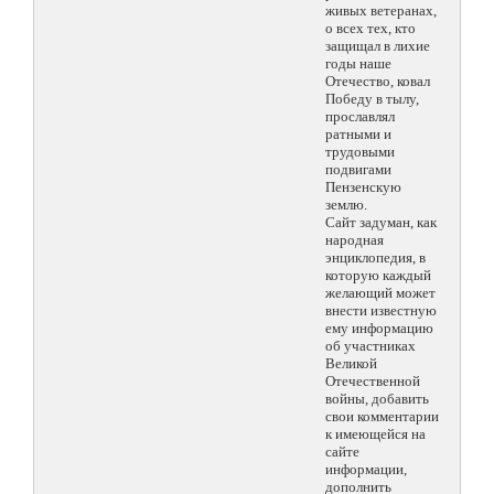
живых ветеранах,
о всех тех, кто
защищал в лихие
годы наше
Отечество, ковал
Победу в тылу,
прославлял
ратными и
трудовыми
подвигами
Пензенскую
землю.
Сайт задуман, как
народная
энциклопедия, в
которую каждый
желающий может
внести известную
ему информацию
об участниках
Великой
Отечественной
войны, добавить
свои комментарии
к имеющейся на
сайте
информации,
дополнить