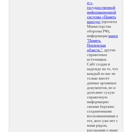
гг.»
,
государственной
информационной
системы «Память
народа»
(проекты
Министерства
обороны РФ),
информация
книги
"Память.
Пензенская
область."
, других
справочных
источников.
Сайт создан в
надежде на то, что
каждый из нас не
только внесёт
данные архивных
документов, но и
дополнит сухую
справочную
информацию
своими бережно
сохраненными
воспоминаниями о
тех, кого уже нет с
нами рядом,
рассказами о ныне