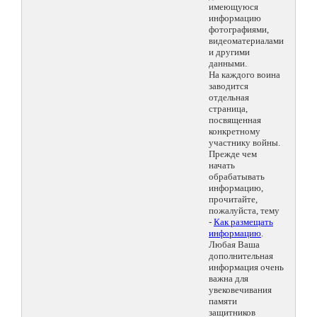
имеющуюся
информацию
фотографиями,
видеоматериалами
и другими
данными.
На каждого воина
заводится
отдельная
страница,
посвященная
конкретному
участнику войны.
Прежде чем
начать
обрабатывать
информацию,
прочитайте,
пожалуйста, тему
-
Как размещать
информацию
.
Любая Ваша
дополнительная
информация очень
важна для
увековечивания
памяти
защитников