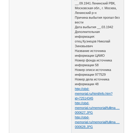
__.09.1941 Ленинский РВК,
Московская обл., г. Москва,
Ленинский р-н
Причина выбытия пропал без
вести
Дата выбытия __.03.1942
Дополнительная
информация:
отец Кузнецов Николай
Зиновьевич
Название источника
информации ЦАМО
Номер фонда источника
информации 58
Номер описи источника
информации 977529
Номер дела источника
информации 48
http://obd-
memorial.ru/html/info.htm?
id=72514345
http://obd-
memorial.ru/memorial/fullima …
000627.JPG
http://obd-
memorial.ru/memorial/fullima …
000628.JPG