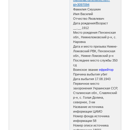
id=3097094
Фамилия Сиушкин
Имя Василий
Отчество Яковлевич
Дата рождения/Возраст
__.__.1912
Место рождения Пензенская
обл., Нижнеломовский р-н, с.
Наровка
Дата и место призыва Нижне-
Ломовский РВК, Пензенская
обл., Нижне-Ломовский р-н
Последнее место службы 350
сд
Воинское звание
ефрейтор
Причина выбытия убит
Дата выбытия 17.08.1943
Первичное место
захоронения Украинская ССР,
Сталинская обл., Славянский
р-н, с. Голая Долина,
севернее, 3 км
Название источника
информации ЦАМО
Номер фонда источника
информации 58
Номер описи источника
информации 18001