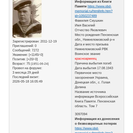
Информация из Книги
Памяти
https://www.obd-
memorial.ru/html/info.htm?
id=1050237489
Фамилия Сиушкин
Имя Василий
Отчество Яковлевич
Место рождения Пензенская
обл., Нижнеломовский р-н
Зарегистрирован
: 2011-12-19
Дата и место призыва
Приглашений:
0
Нижнеломовский РВК
Сообщений:
7272
Воинское звание
Уважение:
[+1145/-0]
красноармеец
Позитив:
[+20/-0]
Причина выбытия погиб
Возраст:
75
[1951-06-24]
Провел на форуме:
Дата выбытия 17.08.1943
3 месяца 29 дней
Первичное место
Последний визит:
захоронения Украина,
2026-05-18 16:05:49
Донецкая обл., с. Голая
Долина
Название источника
информации Всероссийская
Книга Памяти. Пензенская
область. Том 7
3097094
Информация из донесения
о безвозвратных потерях
https://www.obd-
memorial.ru/html/info.htm?