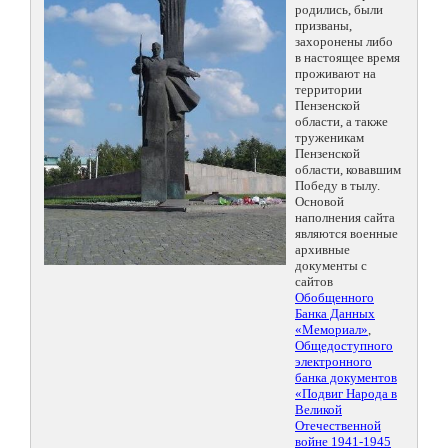
родились, были
призваны,
захоронены либо
в настоящее время
проживают на
территории
Пензенской
области, а также
труженикам
Пензенской
области, ковавшим
Победу в тылу.
Основой
наполнения сайта
являются военные
архивные
документы с
сайтов
Обобщенного
Банка Данных
«Мемориал»
,
Общедоступного
электронного
банка документов
«Подвиг Народа в
Великой
Отечественной
войне 1941-1945