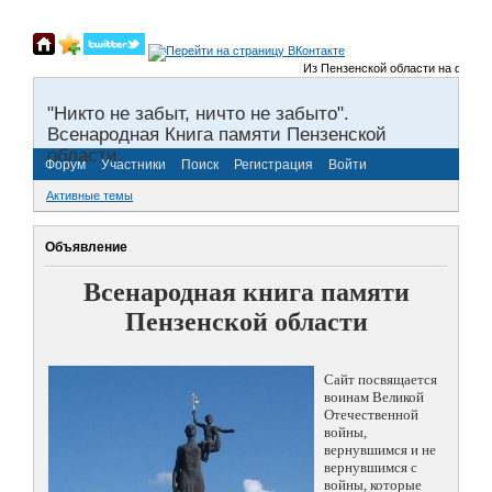
Из Пензенской области на фронты 
"Никто не забыт, ничто не забыто".
Всенародная Книга памяти Пензенской
области.
Форум
Участники
Поиск
Регистрация
Войти
Активные темы
Объявление
Всенародная книга памяти
Пензенской области
Сайт посвящается
воинам Великой
Отечественной
войны,
вернувшимся и не
вернувшимся с
войны, которые