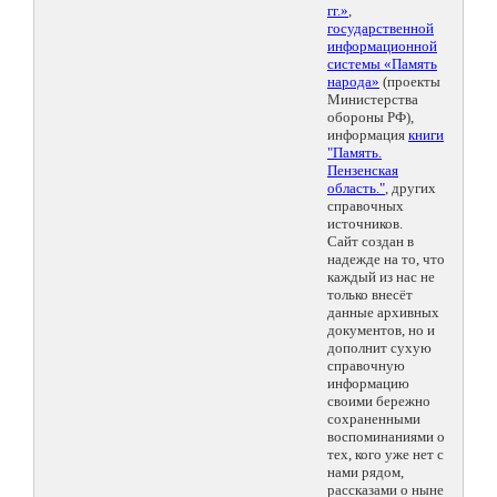
гг.»
,
государственной
информационной
системы «Память
народа»
(проекты
Министерства
обороны РФ),
информация
книги
"Память.
Пензенская
область."
, других
справочных
источников.
Сайт создан в
надежде на то, что
каждый из нас не
только внесёт
данные архивных
документов, но и
дополнит сухую
справочную
информацию
своими бережно
сохраненными
воспоминаниями о
тех, кого уже нет с
нами рядом,
рассказами о ныне