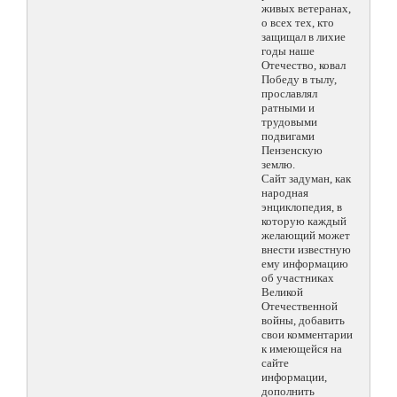
живых ветеранах,
о всех тех, кто
защищал в лихие
годы наше
Отечество, ковал
Победу в тылу,
прославлял
ратными и
трудовыми
подвигами
Пензенскую
землю.
Сайт задуман, как
народная
энциклопедия, в
которую каждый
желающий может
внести известную
ему информацию
об участниках
Великой
Отечественной
войны, добавить
свои комментарии
к имеющейся на
сайте
информации,
дополнить