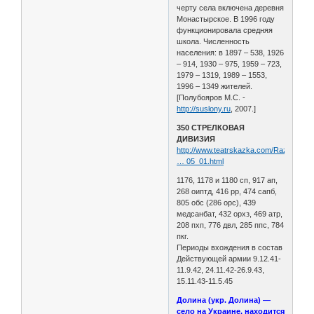
черту села включена деревня
Монастырское. В 1996 году
функционировала средняя
школа. Численность
населения: в 1897 – 538, 1926
– 914, 1930 – 975, 1959 – 723,
1979 – 1319, 1989 – 1553,
1996 – 1349 жителей.
[Полубояров М.С. -
http://suslony.ru
, 2007.]
350 СТРЕЛКОВАЯ
ДИВИЗИЯ
http://www.teatrskazka.com/Raznoe/Pe
… 05_01.html
1176, 1178 и 1180 сп, 917 ап,
268 оиптд, 416 рр, 474 сапб,
805 обс (286 орс), 439
медсанбат, 432 орхз, 469 атр,
208 пхп, 776 двл, 285 ппс, 784
пкг.
Периоды вхождения в состав
Действующей армии 9.12.41-
11.9.42, 24.11.42-26.9.43,
15.11.43-11.5.45
Долина (укр. Долина) —
село на Украине, находится