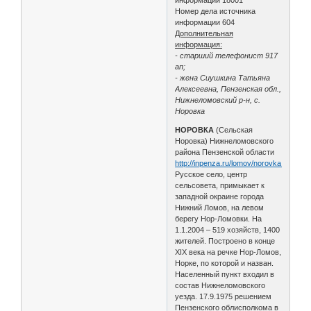
Номер дела источника
информации 604
Дополнительная
информация:
- старший телефонист 917
ап;
- жена Сиушкина Татьяна
Алексеевна, Пензенская обл.,
Нижнеломовский р-н, с.
Норовка
НОРОВКА
(Сельская
Норовка) Нижнеломовского
района Пензенской области
http://inpenza.ru/lomov/norovka.php
Русское село, центр
сельсовета, примыкает к
западной окраине города
Нижний Ломов, на левом
берегу Нор-Ломовки. На
1.1.2004 – 519 хозяйств, 1400
жителей. Построено в конце
XIX века на речке Нор-Ломов,
Норке, по которой и назван.
Населенный пункт входил в
состав Нижнеломовского
уезда. 17.9.1975 решением
Пензенского облисполкома в