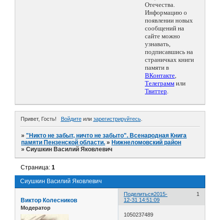
Отечества.
Информацию о
появлении новых
сообщений на
сайте можно
узнавать,
подписавшись на
страничках книги
памяти в
ВКонтакте
,
Телеграмм
или
Твиттер
.
Привет, Гость!
Войдите
или
зарегистрируйтесь
.
»
"Никто не забыт, ничто не забыто". Всенародная Книга
памяти Пензенской области.
»
Нижнеломовский район
»
Сиушкин Василий Яковлевич
Страница:
1
Сиушкин Василий Яковлевич
Поделиться
2015-
1
Виктор Колесников
12-31 14:51:09
Модератор
1050237489