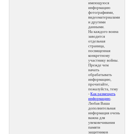
имеющуюся
информацию
фотографиями,
видеоматериалами
и другими
данными.
На каждого воина
заводится
отдельная
страница,
посвященная
конкретному
участнику войны.
Прежде чем
начать
обрабатывать
информацию,
прочитайте,
пожалуйста, тему
-
Как размещать
информацию
.
Любая Ваша
дополнительная
информация очень
важна для
увековечивания
памяти
защитников