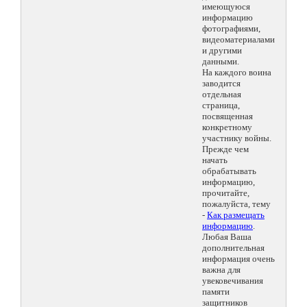
имеющуюся
информацию
фотографиями,
видеоматериалами
и другими
данными.
На каждого воина
заводится
отдельная
страница,
посвященная
конкретному
участнику войны.
Прежде чем
начать
обрабатывать
информацию,
прочитайте,
пожалуйста, тему
-
Как размещать
информацию
.
Любая Ваша
дополнительная
информация очень
важна для
увековечивания
памяти
защитников