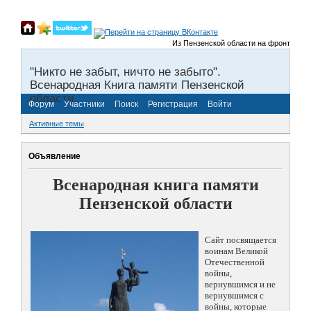
Из Пензенской области на фронты Велик
"Никто не забыт, ничто не забыто".
Всенародная Книга памяти Пензенской
области.
Форум
Участники
Поиск
Регистрация
Войти
Активные темы
Объявление
Всенародная книга памяти
Пензенской области
Сайт посвящается
воинам Великой
Отечественной
войны,
вернувшимся и не
вернувшимся с
войны, которые