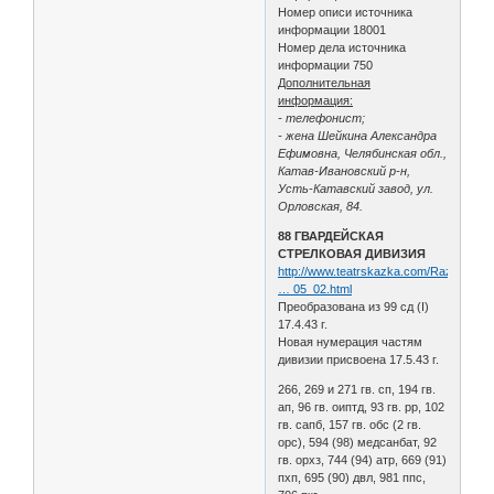
Номер описи источника
информации 18001
Номер дела источника
информации 750
Дополнительная
информация:
- телефонист;
- жена Шейкина Александра
Ефимовна, Челябинская обл.,
Катав-Ивановский р-н,
Усть-Катавский завод, ул.
Орловская, 84.
88 ГВАРДЕЙСКАЯ
СТРЕЛКОВАЯ ДИВИЗИЯ
http://www.teatrskazka.com/Raznoe/Pe
… 05_02.html
Преобразована из 99 сд (I)
17.4.43 г.
Новая нумерация частям
дивизии присвоена 17.5.43 г.
266, 269 и 271 гв. сп, 194 гв.
ап, 96 гв. оиптд, 93 гв. рр, 102
гв. сапб, 157 гв. обс (2 гв.
орс), 594 (98) медсанбат, 92
гв. орхз, 744 (94) атр, 669 (91)
пхп, 695 (90) двл, 981 ппс,