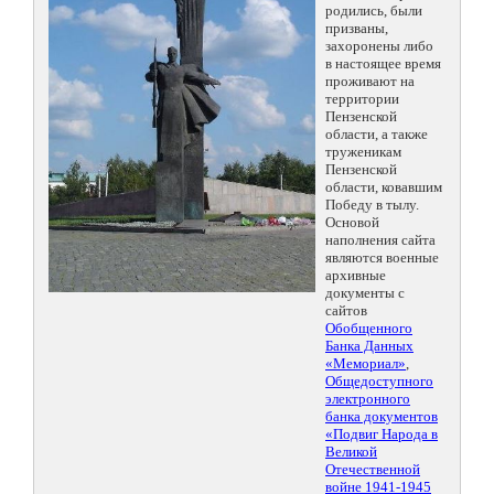
родились, были
призваны,
захоронены либо
в настоящее время
проживают на
территории
Пензенской
области, а также
труженикам
Пензенской
области, ковавшим
Победу в тылу.
Основой
наполнения сайта
являются военные
архивные
документы с
сайтов
Обобщенного
Банка Данных
«Мемориал»
,
Общедоступного
электронного
банка документов
«Подвиг Народа в
Великой
Отечественной
войне 1941-1945