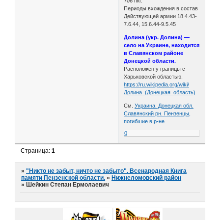
706 пкг.
Периоды вхождения в состав
Действующей армии 18.4.43-
7.6.44, 15.6.44-9.5.45
Долина (укр. Долина) —
село на Украине, находится
в Славянском районе
Донецкой области.
Расположен у границы с
Харьковской областью.
https://ru.wikipedia.org/wiki/
Долина_(Донецкая_область)
См.
Украина. Донецкая обл.
Славянский рн. Пензенцы,
погибшие в р-не.
0
Страница:
1
»
"Никто не забыт, ничто не забыто". Всенародная Книга
памяти Пензенской области.
»
Нижнеломовский район
»
Шейкин Степан Ермолаевич