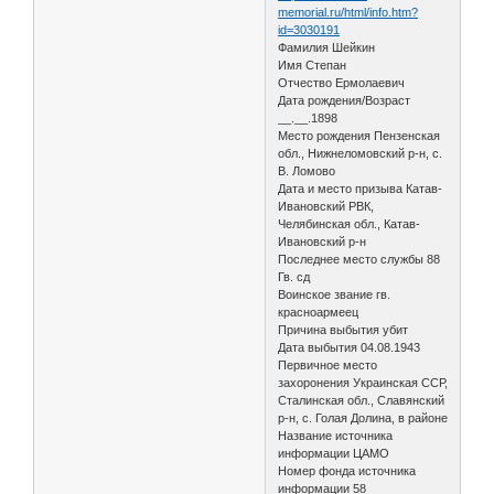
memorial.ru/html/info.htm?
id=3030191
Фамилия Шейкин
Имя Степан
Отчество Ермолаевич
Дата рождения/Возраст
__.__.1898
Место рождения Пензенская
обл., Нижнеломовский р-н, с.
В. Ломово
Дата и место призыва Катав-
Ивановский РВК,
Челябинская обл., Катав-
Ивановский р-н
Последнее место службы 88
Гв. сд
Воинское звание гв.
красноармеец
Причина выбытия убит
Дата выбытия 04.08.1943
Первичное место
захоронения Украинская ССР,
Сталинская обл., Славянский
р-н, с. Голая Долина, в районе
Название источника
информации ЦАМО
Номер фонда источника
информации 58