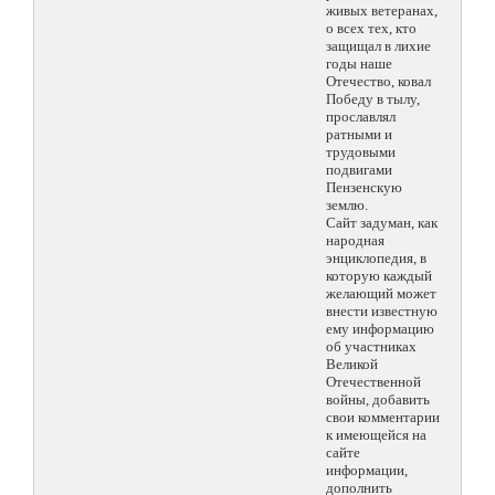
живых ветеранах,
о всех тех, кто
защищал в лихие
годы наше
Отечество, ковал
Победу в тылу,
прославлял
ратными и
трудовыми
подвигами
Пензенскую
землю.
Сайт задуман, как
народная
энциклопедия, в
которую каждый
желающий может
внести известную
ему информацию
об участниках
Великой
Отечественной
войны, добавить
свои комментарии
к имеющейся на
сайте
информации,
дополнить