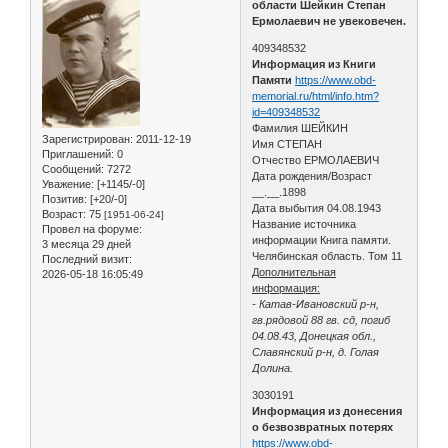
области Шейкин Степан
Ермолаевич не увековечен.
409348532
Информация из Книги
Памяти
https://www.obd-
memorial.ru/html/info.htm?
id=409348532
Фамилия ШЕЙКИН
Зарегистрирован
: 2011-12-19
Имя СТЕПАН
Приглашений:
0
Отчество ЕРМОЛАЕВИЧ
Сообщений:
7272
Дата рождения/Возраст
Уважение:
[+1145/-0]
__.__.1898
Позитив:
[+20/-0]
Дата выбытия 04.08.1943
Возраст:
75
[1951-06-24]
Название источника
Провел на форуме:
информации Книга памяти.
3 месяца 29 дней
Челябинская область. Том 11
Последний визит:
Дополнительная
2026-05-18 16:05:49
информация:
- Катав-Ивановский р-н,
гв.рядовой 88 гв. сд, погиб
04.08.43, Донецкая обл.,
Славянский р-н, д. Голая
Долина.
3030191
Информация из донесения
о безвозвратных потерях
https://www.obd-