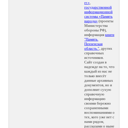
гг.»
,
государственной
информационной
системы «Память
народа»
(проекты
Министерства
обороны РФ),
информация
книги
"Память.
Пензенская
область."
, других
справочных
источников.
Сайт создан в
надежде на то, что
каждый из нас не
только внесёт
данные архивных
документов, но и
дополнит сухую
справочную
информацию
своими бережно
сохраненными
воспоминаниями о
тех, кого уже нет с
нами рядом,
рассказами о ныне