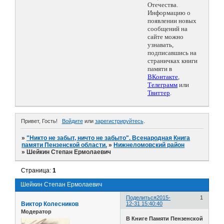
Отечества.
Информацию о
появлении новых
сообщений на
сайте можно
узнавать,
подписавшись на
страничках книги
памяти в
ВКонтакте
,
Телеграмм
или
Твиттер
.
Привет, Гость!
Войдите
или
зарегистрируйтесь
.
»
"Никто не забыт, ничто не забыто". Всенародная Книга
памяти Пензенской области.
»
Нижнеломовский район
»
Шейкин Степан Ермолаевич
Страница:
1
Шейкин Степан Ермолаевич
Поделиться
2015-
1
Виктор Колесников
12-31 15:40:40
Модератор
В Книге Памяти Пензенской