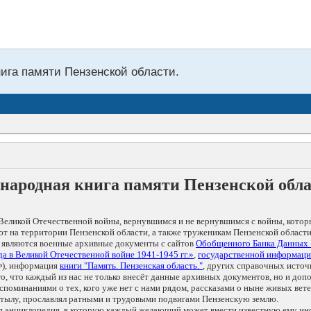
нига памяти Пензенской области.
народная книга памяти Пензенской обл
Великой Отечественной войны, вернувшимся и не вернувшимся с войны, котор
т на территории Пензенской области, а также труженикам Пензенской области
 являются военные архивные документы с сайтов
Обобщенного Банка Данных
а в Великой Отечественной войне 1941-1945 гг.»
,
государственной информаци
), информация
книги "Память. Пензенская область."
, других справочных источ
 то, что каждый из нас не только внесёт данные архивных документов, но и 
оминаниями о тех, кого уже нет с нами рядом, рассказами о ныне живых ветер
в тылу, прославлял ратными и трудовыми подвигами Пензенскую землю.
ая энциклопедия, в которую каждый желающий может внести известную ему и