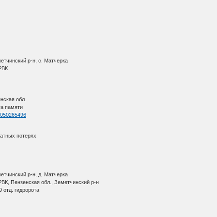
етчинский р-н, с. Матчерка
 РВК
нская обл.
га памяти
=1050265496
ратных потерях
етчинский р-н, д. Матчерка
ВК, Пензенская обл., Земетчинский р-н
9 отд. гидророта