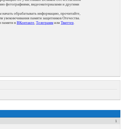
цию фотографиями, видеоматериалами и другими
ем начать обрабатывать информацию, прочитайте,
я увековечивания памяти защитников Отечества.
и памяти в
ВКонтакте
,
Телеграмм
или
Твиттер
.
1