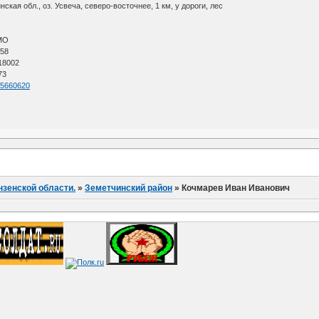
кая обл., оз. Усвеча, северо-восточнее, 1 км, у дороги, лес
АМО
 58
 18002
73
=55660620
нзенской области.
»
Земетчинский район
»
Кочмарев Иван Иванович