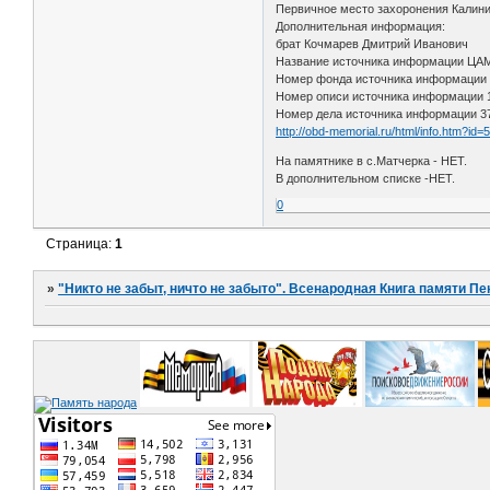
Первичное место захоронения Калининс
Дополнительная информация:
брат Кочмарев Дмитрий Иванович
Название источника информации Ц
Номер фонда источника информации
Номер описи источника информации
Номер дела источника информации 3
http://obd-memorial.ru/html/info.htm?id
На памятнике в с.Матчерка - НЕТ.
В дополнительном списке -НЕТ.
0
Страница:
1
»
"Никто не забыт, ничто не забыто". Всенародная Книга памяти Пе