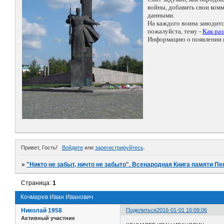
войны, добавить свои ко
данными.
На каждого воина заводит
пожалуйста, тему -
Как ра
Информацию о появлении н
Привет, Гость!
Войдите
или
зарегистрируйтесь
.
»
"Никто не забыт, ничто не забыто". Всенародная Книга памяти Пе
Страница:
1
Кочмарев Иван Иванович
Николай 1958
Поделиться
2016-01-01 16:09:06
Активный участник