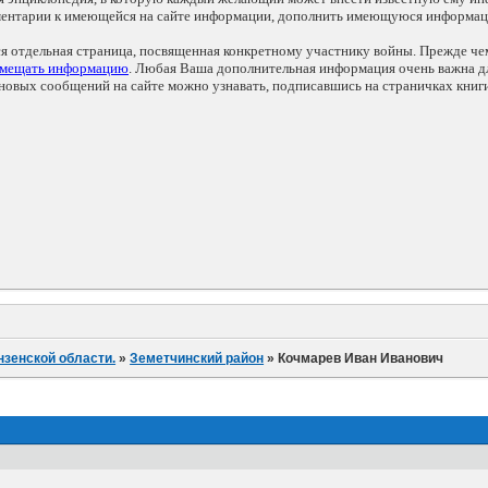
мментарии к имеющейся на сайте информации, дополнить имеющуюся информа
ся отдельная страница, посвященная конкретному участнику войны. Прежде ч
змещать информацию
. Любая Ваша дополнительная информация очень важна дл
овых сообщений на сайте можно узнавать, подписавшись на страничках книг
нзенской области.
»
Земетчинский район
»
Кочмарев Иван Иванович