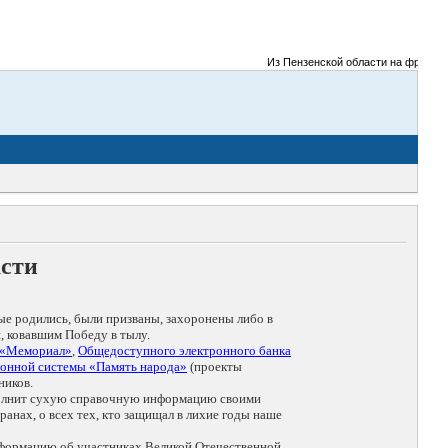
Из Пензенской области на фронты Ве
асти
ые родились, были призваны, захоронены либо в
, ковавшим Победу в тылу.
 «Мемориал»
,
Общедоступного электронного банка
онной системы «Память народа»
(проекты
ников.
дополнит сухую справочную информацию своими
анах, о всех тех, кто защищал в лихие годы наше
нформацию об участниках Великой Отечественной