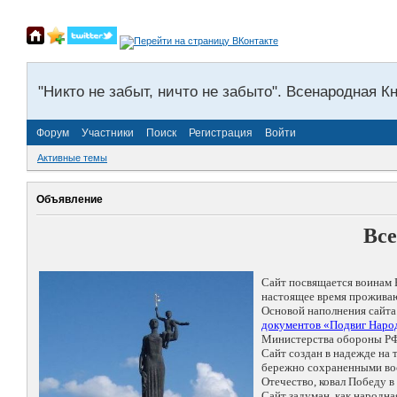
"Никто не забыт, ничто не забыто". Всенародная К
Форум
Участники
Поиск
Регистрация
Войти
Активные темы
Объявление
Все
Сайт посвящается воинам 
настоящее время проживаю
Основой наполнения сайта
документов «Подвиг Народ
Министерства обороны РФ
Сайт создан в надежде на
бережно сохраненными восп
Отечество, ковал Победу 
Сайт задуман, как народн