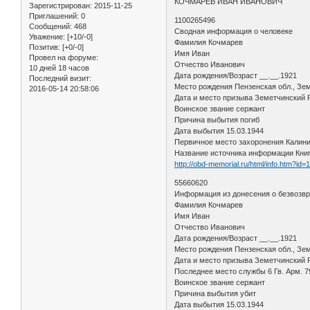
КОЧМАРЕВ ИВАН ИВАНОВИЧ
Зарегистрирован
: 2015-11-25
Приглашений:
0
1100265496
Сообщений:
468
Сводная информация о человеке
Уважение:
[+10/-0]
Фамилия Кочмарев
Позитив:
[+0/-0]
Имя Иван
Провел на форуме:
Отчество Иванович
10 дней 18 часов
Дата рождения/Возраст __.__.1921
Последний визит:
Место рождения Пензенская обл., Зем
2016-05-14 20:58:06
Дата и место призыва Земетчинский
Воинское звание сержант
Причина выбытия погиб
Дата выбытия 15.03.1944
Первичное место захоронения Калини
Название источника информации Кни
http://obd-memorial.ru/html/info.htm?id
55660620
Информация из донесения о безвозв
Фамилия Кочмарев
Имя Иван
Отчество Иванович
Дата рождения/Возраст __.__.1921
Место рождения Пензенская обл., Зем
Дата и место призыва Земетчинский Р
Последнее место службы 6 Гв. Арм. 7
Воинское звание сержант
Причина выбытия убит
Дата выбытия 15.03.1944