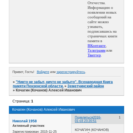
Отечества.
Информацию о
появлении новых
сообщений на
сайте можно
узнавать,
подписавшись на
страничках книги
памяти в
ВКонтакте
,
Телеграмм
или
Твиттер
.
Привет, Гость!
Войдите
или
зарегистрируйтесь
.
»
"Никто не забыт, ничто не забыто". Всенародная Книга
памяти Пензенской области.
»
Земетчинский район
»
Кочагин (Кочанов) Алексей Иванович
Страница:
1
Кочагин (Кочанов) Алексей Иванович
Поделиться
2016-
1
Николай 1958
01-03 23:20:51
Активный участник
КОЧАГИН (КОЧАНОВ)
Зарегистрирован
: 2015-11-25