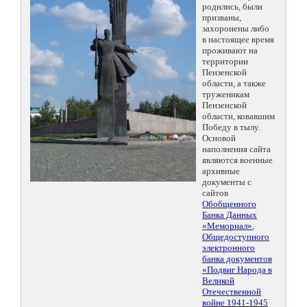
родились, были
призваны,
захоронены либо
в настоящее время
проживают на
территории
Пензенской
области, а также
труженикам
Пензенской
области, ковавшим
Победу в тылу.
Основой
наполнения сайта
являются военные
архивные
документы с
сайтов
Обобщенного
Банка Данных
«Мемориал»
,
Общедоступного
электронного
банка документов
«Подвиг Народа в
Великой
Отечественной
войне 1941-1945