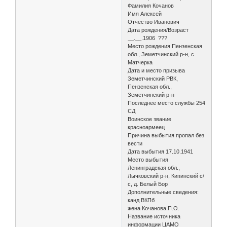
Фамилия Кочанов
Имя Алексей
Отчество Иванович
Дата рождения/Возраст
__.__.1906 ???
Место рождения Пензенская
обл., Земетчинский р-н, с.
Матчерка
Дата и место призыва
Земетчинский РВК,
Пензенская обл.,
Земетчинский р-н
Последнее место службы 254
СД
Воинское звание
красноармеец
Причина выбытия пропал без
вести
Дата выбытия 17.10.1941
Место выбытия
Ленинградская обл.,
Лычковский р-н, Кипинский с/
с, д. Белый Бор
Дополнительные сведения:
канд ВКПб
жена Кочанова П.О.
Название источника
информации ЦАМО