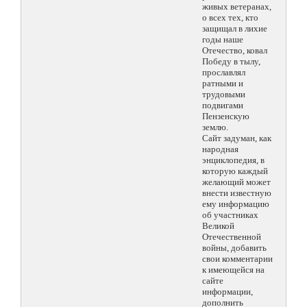
живых ветеранах,
о всех тех, кто
защищал в лихие
годы наше
Отечество, ковал
Победу в тылу,
прославлял
ратными и
трудовыми
подвигами
Пензенскую
землю.
Сайт задуман, как
народная
энциклопедия, в
которую каждый
желающий может
внести известную
ему информацию
об участниках
Великой
Отечественной
войны, добавить
свои комментарии
к имеющейся на
сайте
информации,
дополнить