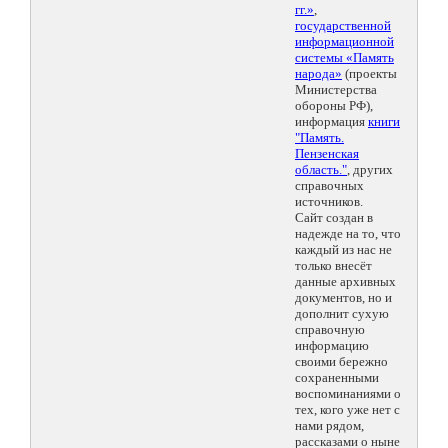
гг.»
,
государственной
информационной
системы «Память
народа»
(проекты
Министерства
обороны РФ),
информация
книги
"Память.
Пензенская
область."
, других
справочных
источников.
Сайт создан в
надежде на то, что
каждый из нас не
только внесёт
данные архивных
документов, но и
дополнит сухую
справочную
информацию
своими бережно
сохраненными
воспоминаниями о
тех, кого уже нет с
нами рядом,
рассказами о ныне