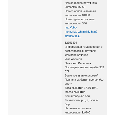
Номер фонда источника
информации 58
Номер описи источника
информации 818883
Номер дела источника
информации 346
http://obd-
memorial.ru/html/info.htm?
id=63004617
62751304
Информация из донесения о
безвозвратных потерях
Фамилия Кочанов
Имя Алексей
Отчество Иванович
Последнее место службы 933
СП
Воинское звание рядовой
Причина выбытия пропал без
вести
Дата выбытия 17.10.1941
Место выбытия
Ленинградская обл.,
Лычковский р-н, д. Белый
Бор
Название источника
информации ЦАМО