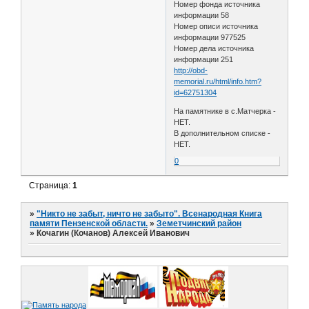
Номер фонда источника
информации 58
Номер описи источника
информации 977525
Номер дела источника
информации 251
http://obd-
memorial.ru/html/info.htm?
id=62751304
На памятнике в с.Матчерка -
НЕТ.
В дополнительном списке -
НЕТ.
0
Страница:
1
»
"Никто не забыт, ничто не забыто". Всенародная Книга
памяти Пензенской области.
»
Земетчинский район
»
Кочагин (Кочанов) Алексей Иванович