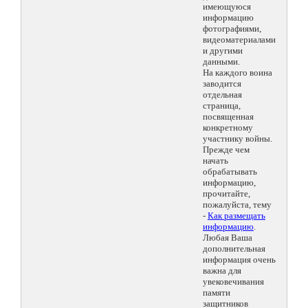
имеющуюся
информацию
фотографиями,
видеоматериалами
и другими
данными.
На каждого воина
заводится
отдельная
страница,
посвященная
конкретному
участнику войны.
Прежде чем
начать
обрабатывать
информацию,
прочитайте,
пожалуйста, тему
-
Как размещать
информацию
.
Любая Ваша
дополнительная
информация очень
важна для
увековечивания
памяти
защитников