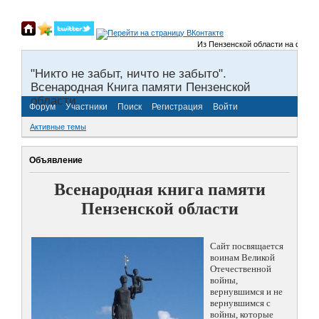
Из Пензенской области на фронты 
"Никто не забыт, ничто не забыто".
Всенародная Книга памяти Пензенской
области.
Форум
Участники
Поиск
Регистрация
Войти
Активные темы
Объявление
Всенародная книга памяти
Пензенской области
Сайт посвящается
воинам Великой
Отечественной
войны,
вернувшимся и не
вернувшимся с
войны, которые