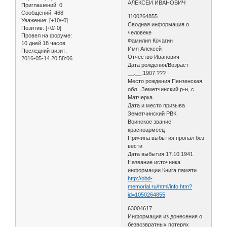
АЛЕКСЕЙ ИВАНОВИЧ
Приглашений:
0
Сообщений:
468
1100264855
Уважение:
[+10/-0]
Сводная информация о
Позитив:
[+0/-0]
человеке
Провел на форуме:
Фамилия Кочагин
10 дней 18 часов
Имя Алексей
Последний визит:
Отчество Иванович
2016-05-14 20:58:06
Дата рождения/Возраст
__.__.1907 ???
Место рождения Пензенская
обл., Земетчинский р-н, с.
Матчерка
Дата и место призыва
Земетчинский РВК
Воинское звание
красноармеец
Причина выбытия пропал без
вести
Дата выбытия 17.10.1941
Название источника
информации Книга памяти
http://obd-
memorial.ru/html/info.htm?
id=1050264855
63004617
Информация из донесения о
безвозвратных потерях