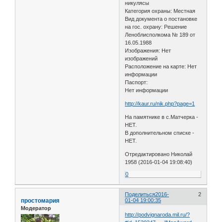
никулясы
Категория охраны: Местная
Вид документа о постановке
на гос. охрану: Решение
Леноблисполкома № 189 от
16.05.1988
Изображения: Нет
изображений
Расположение на карте: Нет
информации
Паспорт:
Нет информации
http://kaur.ru/nik.php?page=1
На памятнике в с.Матчерка -
НЕТ.
В дополнительном списке -
НЕТ.
Отредактировано Николай
1958 (2016-01-04 19:08:40)
0
Поделиться
2016-
2
простомария
01-04 19:00:35
Модератор
http://podvignaroda.mil.ru/?