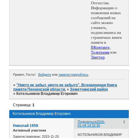
Отечества.
Информацию о
появлении новых
сообщений на
сайте можно
узнавать,
подписавшись на
страничках книги
памяти в
ВКонтакте
,
Телеграмм
или
Твиттер
.
Привет, Гость!
Войдите
или
зарегистрируйтесь
.
»
"Никто не забыт, ничто не забыто". Всенародная Книга
памяти Пензенской области.
»
Земетчинский район
»
Котельников Владимир Егорович
Страница:
1
Котельников Владимир Егорович
Поделиться
2016-
1
Николай 1958
01-04 14:32:35
Активный участник
КОТЕЛЬНИКОВ ВЛАДИМИР
Зарегистрирован
: 2015-11-25