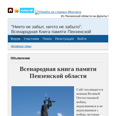
Из Пензенской области на фронты Великой 
"Никто не забыт, ничто не забыто".
Всенародная Книга памяти Пензенской
области.
Форум
Участники
Поиск
Регистрация
Войти
Активные темы
Объявление
Всенародная книга памяти
Пензенской области
Сайт посвящается
воинам Великой
Отечественной
войны,
вернувшимся и не
вернувшимся с
войны, которые