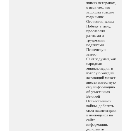
живых ветеранах,
о всех тех, кто
защищал в лихие
годы наше
Отечество, ковал
Победу в тылу,
прославлял
ратными и
трудовыми
подвигами
Пензенскую
землю.
Сайт задуман, как
народная
энциклопедия, в
которую каждый
желающий может
внести известную
ему информацию
об участниках
Великой
Отечественной
войны, добавить
свои комментарии
к имеющейся на
сайте
информации,
дополнить