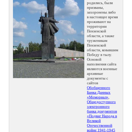
родились, были
призваны,
захоронены либо
в настоящее время
проживают на
территории
Пензенской
области, а также
труженикам
Пензенской
области, ковавшим
Победу в тылу.
Основой
наполнения сайта
являются военные
архивные
документы с
сайтов
Обобщенного
Банка Данных
«Мемориал»
,
Общедоступного
электронного
банка документов
«Подвиг Народа в
Великой
Отечественной
войне 1941-1945