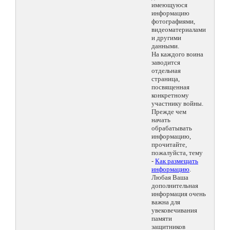
имеющуюся
информацию
фотографиями,
видеоматериалами
и другими
данными.
На каждого воина
заводится
отдельная
страница,
посвященная
конкретному
участнику войны.
Прежде чем
начать
обрабатывать
информацию,
прочитайте,
пожалуйста, тему
-
Как размещать
информацию
.
Любая Ваша
дополнительная
информация очень
важна для
увековечивания
памяти
защитников