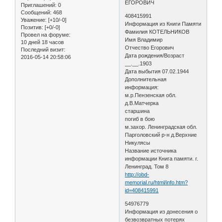
ЕГОРОВИЧ
Приглашений:
0
Сообщений:
468
408415991
Уважение:
[+10/-0]
Информация из Книги Памяти
Позитив:
[+0/-0]
Фамилия КОТЕЛЬНИКОВ
Провел на форуме:
Имя Владимир
10 дней 18 часов
Отчество Егорович
Последний визит:
Дата рождения/Возраст
2016-05-14 20:58:06
__.__.1903
Дата выбытия 07.02.1944
Дополнительная
информация:
м.р.Пензенская обл.
д.В.Матчерка
старшина
погиб в бою
м.захор. Ленинградская обл.
Парголовский р-н д.Верхние
Никулясы
Название источника
информации Книга памяти. г.
Ленинград. Том 8
http://obd-
memorial.ru/html/info.htm?
id=408415991
54976779
Информация из донесения о
безвозвратных потерях