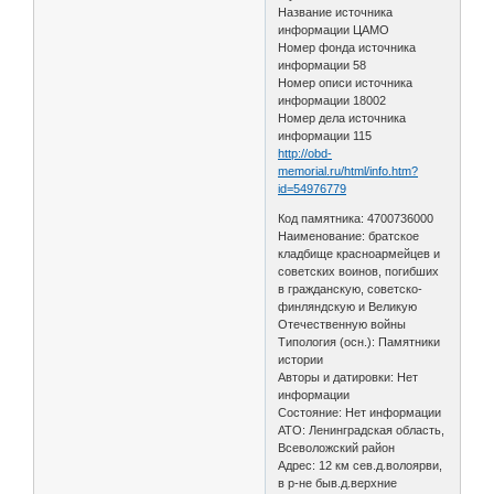
Название источника
информации ЦАМО
Номер фонда источника
информации 58
Номер описи источника
информации 18002
Номер дела источника
информации 115
http://obd-
memorial.ru/html/info.htm?
id=54976779
Код памятника: 4700736000
Наименование: братское
кладбище красноармейцев и
советских воинов, погибших
в гражданскую, советско-
финляндскую и Великую
Отечественную войны
Типология (осн.): Памятники
истории
Авторы и датировки: Нет
информации
Состояние: Нет информации
АТО: Ленинградская область,
Всеволожский район
Адрес: 12 км сев.д.волоярви,
в р-не быв.д.верхние