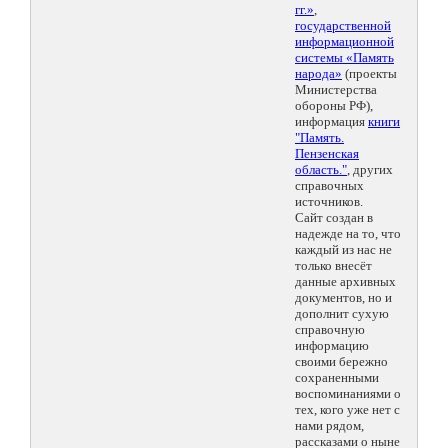
гг.»
,
государственной
информационной
системы «Память
народа»
(проекты
Министерства
обороны РФ),
информация
книги
"Память.
Пензенская
область."
, других
справочных
источников.
Сайт создан в
надежде на то, что
каждый из нас не
только внесёт
данные архивных
документов, но и
дополнит сухую
справочную
информацию
своими бережно
сохраненными
воспоминаниями о
тех, кого уже нет с
нами рядом,
рассказами о ныне