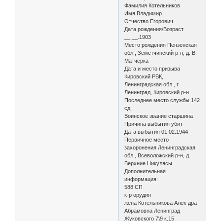
Фамилия Котельников
Имя Владимир
Отчество Егорович
Дата рождения/Возраст
__.__.1903
Место рождения Пензенская
обл., Земетчинский р-н, д. В.
Матчерка
Дата и место призыва
Кировский РВК,
Ленинградская обл., г.
Ленинград, Кировский р-н
Последнее место службы 142
сд
Воинское звание старшина
Причина выбытия убит
Дата выбытия 01.02.1944
Первичное место
захоронения Ленинградская
обл., Всеволожский р-н, д.
Верхние Никулясы
Дополнительная
информация:
588 СП
к-р орудия
жена Котельникова Алек-дра
Абрамовна Ленинград
Жуковского 7\9 к.15