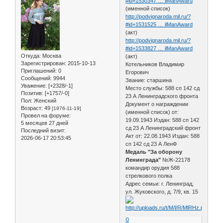
#id=1530347 … ilManAward
(именной список)
http://podvignaroda.mil.ru/?
#id=1531525 … ilManAward
(акт)
http://podvignaroda.mil.ru/?
#id=1533827 … ilManAward
Откуда:
Москва
(акт)
Зарегистрирован
: 2015-10-13
Котельников Владимир
Приглашений:
0
Егорович
Сообщений:
9944
Звание: старшина
Уважение:
[+2328/-1]
Место службы: 588 сп 142 сд
Позитив:
[+1757/-0]
23 А Ленинградского фронта
Пол:
Женский
Документ о награждении
Возраст:
49
[1976-11-19]
(именной список) от:
Провел на форуме:
19.09.1943 Издан: 588 сп 142
5 месяцев 27 дней
сд 23 А Ленинградский фронт
Последний визит:
Акт от: 22.08.1943 Издан: 588
2026-06-17 20:53:45
сп 142 сд 23 А ЛенФ
Медаль "За оборону
Ленинграда"
№Ж-22178
командир орудия 588
стрелкового полка
Адрес семьи: г. Ленинград,
ул. Жуковского, д. 7/9, кв. 15
0