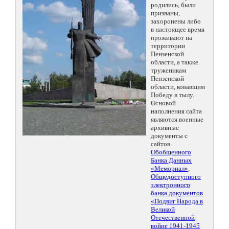
родились, были
призваны,
захоронены либо
в настоящее время
проживают на
территории
Пензенской
области, а также
труженикам
Пензенской
области, ковавшим
Победу в тылу.
Основой
наполнения сайта
являются военные
архивные
документы с
сайтов
Обобщенного
Банка Данных
«Мемориал»
,
Общедоступного
электронного
банка документов
«Подвиг Народа в
Великой
Отечественной
войне 1941-1945