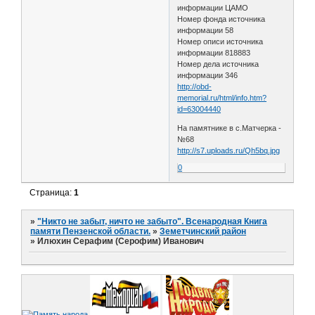
информации ЦАМО
Номер фонда источника
информации 58
Номер описи источника
информации 818883
Номер дела источника
информации 346
http://obd-
memorial.ru/html/info.htm?
id=63004440
На памятнике в с.Матчерка -
№68
http://s7.uploads.ru/Qh5bq.jpg
0
Страница:
1
»
"Никто не забыт, ничто не забыто". Всенародная Книга
памяти Пензенской области.
»
Земетчинский район
»
Илюхин Серафим (Серофим) Иванович