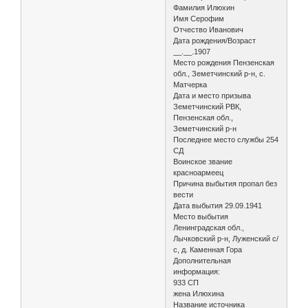
Фамилия Илюхин
Имя Серофим
Отчество Иванович
Дата рождения/Возраст
__.__.1907
Место рождения Пензенская
обл., Земетчинский р-н, с.
Матчерка
Дата и место призыва
Земетчинский РВК,
Пензенская обл.,
Земетчинский р-н
Последнее место службы 254
СД
Воинское звание
красноармеец
Причина выбытия пропал без
вести
Дата выбытия 29.09.1941
Место выбытия
Ленинградская обл.,
Лычковский р-н, Луженский с/
с, д. Каменная Гора
Дополнительная
информация:
933 СП
жена Илюхина
Название источника