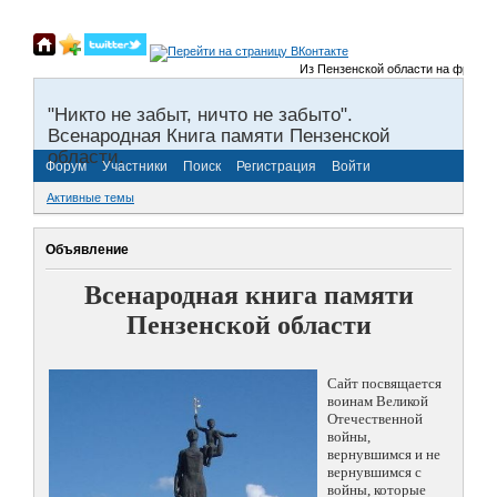
Из Пензенской области на фронты В
"Никто не забыт, ничто не забыто".
Всенародная Книга памяти Пензенской
области.
Форум
Участники
Поиск
Регистрация
Войти
Активные темы
Объявление
Всенародная книга памяти
Пензенской области
Сайт посвящается
воинам Великой
Отечественной
войны,
вернувшимся и не
вернувшимся с
войны, которые