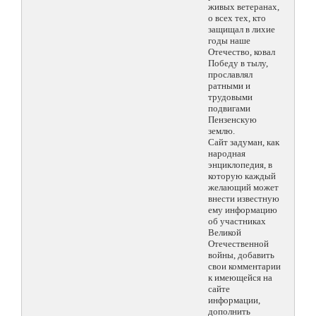
живых ветеранах,
о всех тех, кто
защищал в лихие
годы наше
Отечество, ковал
Победу в тылу,
прославлял
ратными и
трудовыми
подвигами
Пензенскую
землю.
Сайт задуман, как
народная
энциклопедия, в
которую каждый
желающий может
внести известную
ему информацию
об участниках
Великой
Отечественной
войны, добавить
свои комментарии
к имеющейся на
сайте
информации,
дополнить