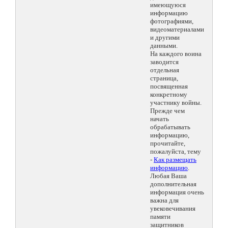
имеющуюся
информацию
фотографиями,
видеоматериалами
и другими
данными.
На каждого воина
заводится
отдельная
страница,
посвященная
конкретному
участнику войны.
Прежде чем
начать
обрабатывать
информацию,
прочитайте,
пожалуйста, тему
-
Как размещать
информацию
.
Любая Ваша
дополнительная
информация очень
важна для
увековечивания
памяти
защитников