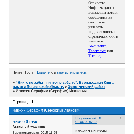
Отечества.
Информацию о
появлении новых
сообщений на
сайте можно
узнавать,
подписавшись на
страничках книги
памяти в
ВКонтакте
,
Телеграмм
или
Твиттер
.
Привет, Гость!
Войдите
или
зарегистрируйтесь
.
»
"Никто не забыт, ничто не забыто". Всенародная Книга
памяти Пензенской области.
»
Земетчинский район
»
Илюхин Серафим (Серофим) Иванович
Страница:
1
Илюхин Серафим (Серофим) Иванович
Поделиться
2016-
1
Николай 1958
01-06 20:52:02
Активный участник
ИЛЮХИН СЕРАФИМ
Зарегистрирован
: 2015-11-25