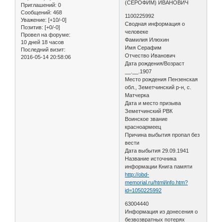
(СЕРОФИМ) ИВАНОВИЧ
Приглашений:
0
Сообщений:
468
1100225992
Уважение:
[+10/-0]
Сводная информация о
Позитив:
[+0/-0]
человеке
Провел на форуме:
Фамилия Илюхин
10 дней 18 часов
Имя Серафим
Последний визит:
Отчество Иванович
2016-05-14 20:58:06
Дата рождения/Возраст
__.__.1907
Место рождения Пензенская
обл., Земетчинский р-н, с.
Матчерка
Дата и место призыва
Земетчинский РВК
Воинское звание
красноармеец
Причина выбытия пропал без
вести
Дата выбытия 29.09.1941
Название источника
информации Книга памяти
http://obd-
memorial.ru/html/info.htm?
id=1050225992
63004440
Информация из донесения о
безвозвратных потерях