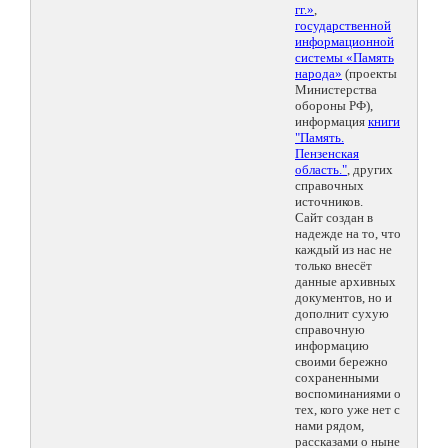
гг.»
,
государственной
информационной
системы «Память
народа»
(проекты
Министерства
обороны РФ),
информация
книги
"Память.
Пензенская
область."
, других
справочных
источников.
Сайт создан в
надежде на то, что
каждый из нас не
только внесёт
данные архивных
документов, но и
дополнит сухую
справочную
информацию
своими бережно
сохраненными
воспоминаниями о
тех, кого уже нет с
нами рядом,
рассказами о ныне