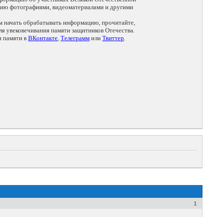
цию фотографиями, видеоматериалами и другими
ем начать обрабатывать информацию, прочитайте,
я увековечивания памяти защитников Отечества.
и памяти в
ВКонтакте
,
Телеграмм
или
Твиттер
.
1