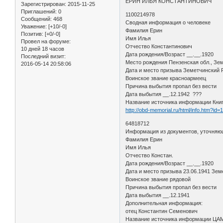
ЕРИН ИЛЬЯ КОНСТАНТИНОВИЧ
Зарегистрирован
: 2015-11-25
Приглашений:
0
1100214978
Сообщений:
468
Сводная информация о человеке
Уважение:
[+10/-0]
Фамилия Ерин
Позитив:
[+0/-0]
Имя Илья
Провел на форуме:
Отчество Константинович
10 дней 18 часов
Дата рождения/Возраст __.__.1920
Последний визит:
Место рождения Пензенская обл., Зем
2016-05-14 20:58:06
Дата и место призыва Земетчинский
Воинское звание красноармеец
Причина выбытия пропал без вести
Дата выбытия __.12.1942 ???
Название источника информации Кни
http://obd-memorial.ru/html/info.htm?id
64818712
Информация из документов, уточняю
Фамилия Ерин
Имя Илья
Отчество Констан.
Дата рождения/Возраст __.__.1920
Дата и место призыва 23.06.1941 Зем
Воинское звание рядовой
Причина выбытия пропал без вести
Дата выбытия __.12.1941
Дополнительная информация:
отец Константин Семенович
Название источника информации Ц