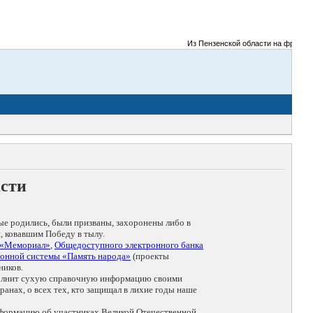
Из Пензенской области на фронты Ве
асти
ые родились, были призваны, захоронены либо в
, ковавшим Победу в тылу.
 «Мемориал»
,
Общедоступного электронного банка
онной системы «Память народа»
(проекты
ников.
дополнит сухую справочную информацию своими
анах, о всех тех, кто защищал в лихие годы наше
нформацию об участниках Великой Отечественной