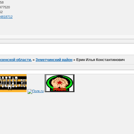
 58
 977520
62
=64818712
нзенской области.
»
Земетчинский район
»
Ерин Илья Константинович