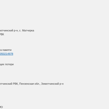
етчинский р-н, с. Матчерка
 РВК
га памяти
=1050214978
щих потери
етчинский РВК, Пензенская обл., Земетчинский р-н
АМО