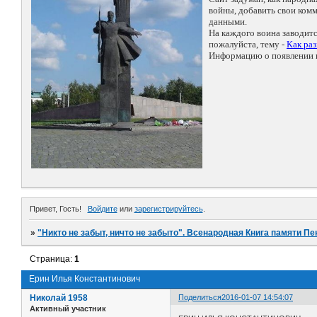
войны, добавить свои ко
данными.
На каждого воина заводит
пожалуйста, тему -
Как ра
Информацию о появлении н
Привет, Гость!
Войдите
или
зарегистрируйтесь
.
»
"Никто не забыт, ничто не забыто". Всенародная Книга памяти Пе
Страница:
1
Ерин Илья Константинович
Николай 1958
Поделиться
2016-01-07 14:54:07
Активный участник