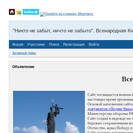
"Никто не забыт, ничто не забыто". Всенародная К
Форум
Участники
Поиск
Регистрация
Войти
Активные темы
Объявление
Все
Сайт посвящается воинам 
настоящее время проживаю
Основой наполнения сайта
документов «Подвиг Народ
Министерства обороны РФ
Сайт создан в надежде на
бережно сохраненными восп
Отечество, ковал Победу 
Сайт задуман, как народн