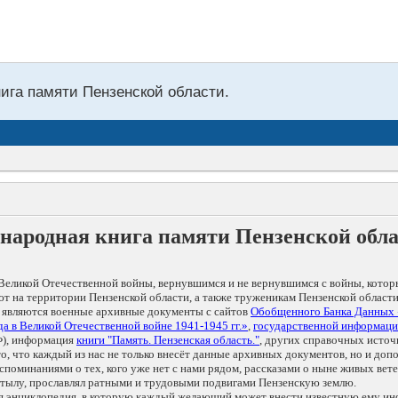
нига памяти Пензенской области.
народная книга памяти Пензенской обл
Великой Отечественной войны, вернувшимся и не вернувшимся с войны, котор
т на территории Пензенской области, а также труженикам Пензенской области
 являются военные архивные документы с сайтов
Обобщенного Банка Данных
а в Великой Отечественной войне 1941-1945 гг.»
,
государственной информаци
), информация
книги "Память. Пензенская область."
, других справочных источ
 то, что каждый из нас не только внесёт данные архивных документов, но и 
оминаниями о тех, кого уже нет с нами рядом, рассказами о ныне живых ветер
в тылу, прославлял ратными и трудовыми подвигами Пензенскую землю.
ая энциклопедия, в которую каждый желающий может внести известную ему и