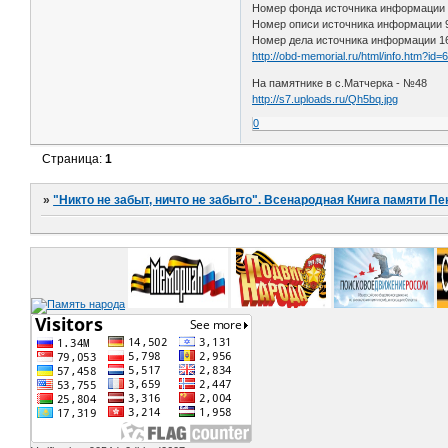
Номер фонда источника информации
Номер описи источника информации
Номер дела источника информации 1
http://obd-memorial.ru/html/info.htm?id
На памятнике в с.Матчерка - №48
http://s7.uploads.ru/Qh5bq.jpg
0
Страница:
1
»
"Никто не забыт, ничто не забыто". Всенародная Книга памяти Пе