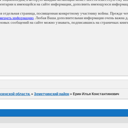
мментарии к имеющейся на сайте информации, дополнить имеющуюся информа
ся отдельная страница, посвященная конкретному участнику войны. Прежде ч
змещать информацию
. Любая Ваша дополнительная информация очень важна дл
овых сообщений на сайте можно узнавать, подписавшись на страничках книг
нзенской области.
»
Земетчинский район
»
Ерин Илья Константинович