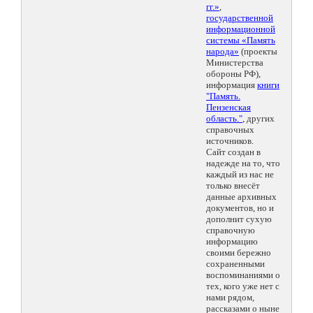
гг.»
,
государственной
информационной
системы «Память
народа»
(проекты
Министерства
обороны РФ),
информация
книги
"Память.
Пензенская
область."
, других
справочных
источников.
Сайт создан в
надежде на то, что
каждый из нас не
только внесёт
данные архивных
документов, но и
дополнит сухую
справочную
информацию
своими бережно
сохраненными
воспоминаниями о
тех, кого уже нет с
нами рядом,
рассказами о ныне