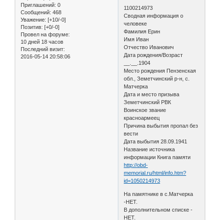
Приглашений:
0
1100214973
Сообщений:
468
Сводная информация о
Уважение:
[+10/-0]
человеке
Позитив:
[+0/-0]
Фамилия Ерин
Провел на форуме:
Имя Иван
10 дней 18 часов
Отчество Иванович
Последний визит:
Дата рождения/Возраст
2016-05-14 20:58:06
__.__.1904
Место рождения Пензенская
обл., Земетчинский р-н, с.
Матчерка
Дата и место призыва
Земетчинский РВК
Воинское звание
красноармеец
Причина выбытия пропал без
вести
Дата выбытия 28.09.1941
Название источника
информации Книга памяти
http://obd-
memorial.ru/html/info.htm?
id=1050214973
На памятнике в с.Матчерка
-НЕТ.
В дополнительном списке -
НЕТ.