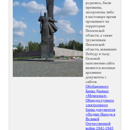
родились, были
призваны,
захоронены либо
в настоящее время
проживают на
территории
Пензенской
области, а также
труженикам
Пензенской
области, ковавшим
Победу в тылу.
Основой
наполнения сайта
являются военные
архивные
документы с
сайтов
Обобщенного
Банка Данных
«Мемориал»
,
Общедоступного
электронного
банка документов
«Подвиг Народа в
Великой
Отечественной
войне 1941-1945