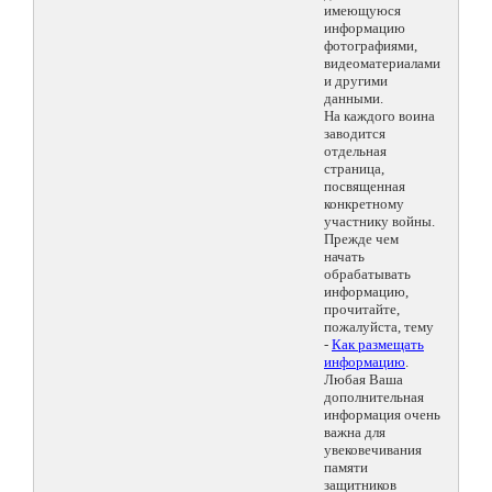
имеющуюся
информацию
фотографиями,
видеоматериалами
и другими
данными.
На каждого воина
заводится
отдельная
страница,
посвященная
конкретному
участнику войны.
Прежде чем
начать
обрабатывать
информацию,
прочитайте,
пожалуйста, тему
-
Как размещать
информацию
.
Любая Ваша
дополнительная
информация очень
важна для
увековечивания
памяти
защитников