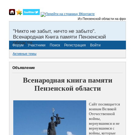
Из Пензенской области на фронты Вел
"Никто не забыт, ничто не забыто".
Всенародная Книга памяти Пензенской
области.
Форум
Участники
Поиск
Регистрация
Войти
Активные темы
Объявление
Всенародная книга памяти
Пензенской области
Сайт посвящается
воинам Великой
Отечественной
войны,
вернувшимся и не
вернувшимся с
войны, которые