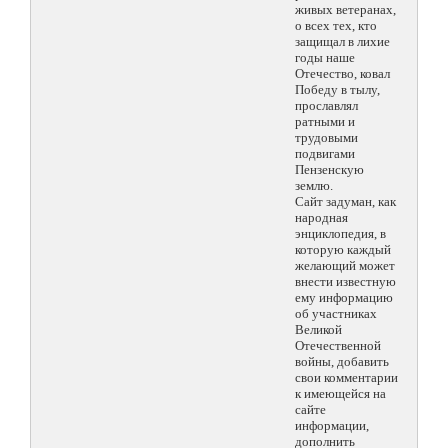
живых ветеранах,
о всех тех, кто
защищал в лихие
годы наше
Отечество, ковал
Победу в тылу,
прославлял
ратными и
трудовыми
подвигами
Пензенскую
землю.
Сайт задуман, как
народная
энциклопедия, в
которую каждый
желающий может
внести известную
ему информацию
об участниках
Великой
Отечественной
войны, добавить
свои комментарии
к имеющейся на
сайте
информации,
дополнить