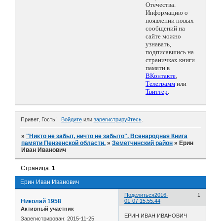
Отечества.
Информацию о
появлении новых
сообщений на
сайте можно
узнавать,
подписавшись на
страничках книги
памяти в
ВКонтакте
,
Телеграмм
или
Твиттер
.
Привет, Гость!
Войдите
или
зарегистрируйтесь
.
»
"Никто не забыт, ничто не забыто". Всенародная Книга
памяти Пензенской области.
»
Земетчинский район
»
Ерин
Иван Иванович
Страница:
1
Ерин Иван Иванович
Поделиться
2016-
1
Николай 1958
01-07 15:55:44
Активный участник
ЕРИН ИВАН ИВАНОВИЧ
Зарегистрирован
: 2015-11-25