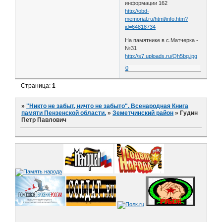
информации 162
http://obd-
memorial.ru/html/info.htm?
id=64818734
На памятнике в с.Матчерка -
№31
http://s7.uploads.ru/Qh5bq.jpg
0
Страница:
1
»
"Никто не забыт, ничто не забыто". Всенародная Книга
памяти Пензенской области.
»
Земетчинский район
»
Гудин
Петр Павлович