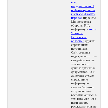
гг.»
,
государственной
информационной
системы «Память
народа»
(проекты
Министерства
обороны РФ),
информация
книги
"Память.
Пензенская
область."
, других
справочных
источников.
Сайт создан в
надежде на то, что
каждый из нас не
только внесёт
данные архивных
документов, но и
дополнит сухую
справочную
информацию
своими бережно
сохраненными
воспоминаниями о
тех, кого уже нет с
нами рядом,
рассказами о ныне