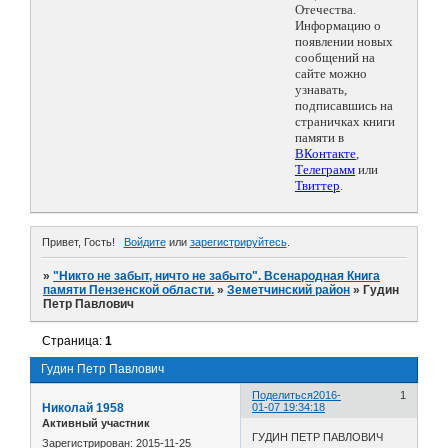
Отечества.
Информацию о
появлении новых
сообщений на
сайте можно
узнавать,
подписавшись на
страничках книги
памяти в
ВКонтакте
,
Телеграмм
или
Твиттер
.
Привет, Гость!
Войдите
или
зарегистрируйтесь
.
»
"Никто не забыт, ничто не забыто". Всенародная Книга
памяти Пензенской области.
»
Земетчинский район
»
Гудин
Петр Павлович
Страница:
1
Гудин Петр Павлович
Поделиться
2016-
1
Николай 1958
01-07 19:34:18
Активный участник
ГУДИН ПЕТР ПАВЛОВИЧ
Зарегистрирован
: 2015-11-25