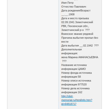
Имя Петр
Отчество Павлович
Дата рождения/Возраст
__.__.1908
Дата и место призыва
02.09.1941 Земетчинский
РВК, Пензенская обл.,
Земетчинский р-н ???
Воинское звание рядовой
Причина выбытия пропал без
вести
Дата выбытия __.02.1942 ???
Дополнительная
информация:
жена Марина АФАНАСЬЕВНА
???
Название источника
информации ЦАМО
Номер фонда источника
информации 58
Номер описи источника
информации 977520
Номер дела источника
информации 162
http://obd-
memorial.ru/html/info.htm?
id=64818717