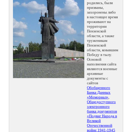
родились, были
призваны,
захоронены либо
в настоящее время
проживают на
территории
Пензенской
области, а также
труженикам
Пензенской
области, ковавшим
Победу в тылу.
Основой
наполнения сайта
являются военные
архивные
документы с
сайтов
Обобщенного
Банка Данных
«Мемориал»
,
Общедоступного
электронного
банка документов
«Подвиг Народа в
Великой
Отечественной
войне 1941-1945