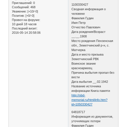
Приглашений:
0
1100330427
Сообщений:
468
Сводная информация о
Уважение:
[+10/-0]
человеке
Позитив:
[+0/-0]
Фамилия Гудин
Провел на форуме:
Имя Петр
10 дней 18 часов
Отчество Павлович
Последний визит:
Дата рождения/Возраст
2016-05-14 20:58:06
__.__.1908
Место рождения Пензенская
обл., Земетчинский р-н, с.
Матчерка
Дата и место призыва
Земетчинский РВК
Воинское звание
красноармеец
Причина выбытия пропал без
вести
Дата выбытия __.02.1942
Название источника
информации Книга памяти
http://obd-
memorial.ru/html/info.htm?
id=1050330427
64818717
Информация из документов,
уточняющих потери
Фамилия Гудин