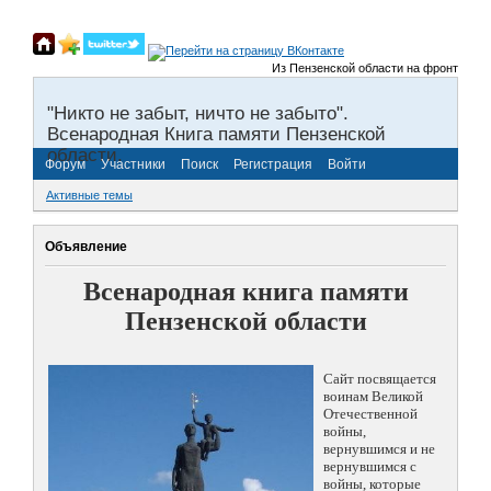
Из Пензенской области на фронты Велик
"Никто не забыт, ничто не забыто".
Всенародная Книга памяти Пензенской
области.
Форум
Участники
Поиск
Регистрация
Войти
Активные темы
Объявление
Всенародная книга памяти
Пензенской области
Сайт посвящается
воинам Великой
Отечественной
войны,
вернувшимся и не
вернувшимся с
войны, которые