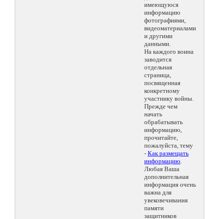
имеющуюся
информацию
фотографиями,
видеоматериалами
и другими
данными.
На каждого воина
заводится
отдельная
страница,
посвященная
конкретному
участнику войны.
Прежде чем
начать
обрабатывать
информацию,
прочитайте,
пожалуйста, тему
-
Как размещать
информацию
.
Любая Ваша
дополнительная
информация очень
важна для
увековечивания
памяти
защитников