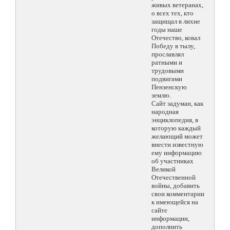
живых ветеранах,
о всех тех, кто
защищал в лихие
годы наше
Отечество, ковал
Победу в тылу,
прославлял
ратными и
трудовыми
подвигами
Пензенскую
землю.
Сайт задуман, как
народная
энциклопедия, в
которую каждый
желающий может
внести известную
ему информацию
об участниках
Великой
Отечественной
войны, добавить
свои комментарии
к имеющейся на
сайте
информации,
дополнить