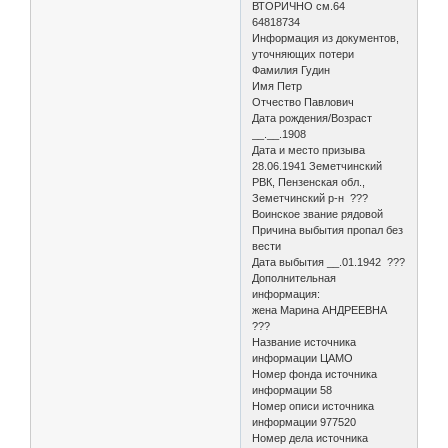
ВТОРИЧНО см.64
64818734
Информация из документов,
уточняющих потери
Фамилия Гудин
Имя Петр
Отчество Павлович
Дата рождения/Возраст
__.__.1908
Дата и место призыва
28.06.1941 Земетчинский
РВК, Пензенская обл.,
Земетчинский р-н ???
Воинское звание рядовой
Причина выбытия пропал без
вести
Дата выбытия __.01.1942 ???
Дополнительная
информация:
жена Марина АНДРЕЕВНА
???
Название источника
информации ЦАМО
Номер фонда источника
информации 58
Номер описи источника
информации 977520
Номер дела источника