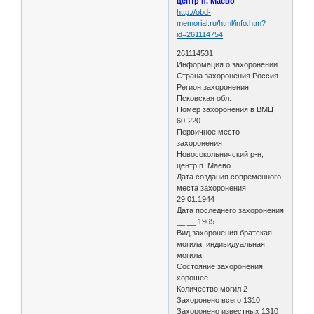
центр п. Маево
http://obd-
memorial.ru/html/info.htm?
id=261114754
261114531
Информация о захоронении
Страна захоронения Россия
Регион захоронения
Псковская обл.
Номер захоронения в ВМЦ
60-220
Первичное место
захоронения
Новосокольничский р-н,
центр п. Маево
Дата создания современного
места захоронения
29.01.1944
Дата последнего захоронения
__.__.1965
Вид захоронения братская
могила, индивидуальная
могила
Состояние захоронения
хорошее
Количество могил 2
Захоронено всего 1310
Захоронено известных 1310