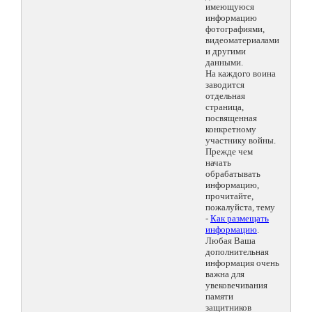
имеющуюся
информацию
фотографиями,
видеоматериалами
и другими
данными.
На каждого воина
заводится
отдельная
страница,
посвященная
конкретному
участнику войны.
Прежде чем
начать
обрабатывать
информацию,
прочитайте,
пожалуйста, тему
-
Как размещать
информацию
.
Любая Ваша
дополнительная
информация очень
важна для
увековечивания
памяти
защитников