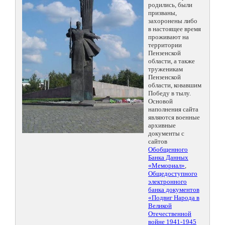
родились, были
призваны,
захоронены либо
в настоящее время
проживают на
территории
Пензенской
области, а также
труженикам
Пензенской
области, ковавшим
Победу в тылу.
Основой
наполнения сайта
являются военные
архивные
документы с
сайтов
Обобщенного
Банка Данных
«Мемориал»
,
Общедоступного
электронного
банка документов
«Подвиг Народа в
Великой
Отечественной
войне 1941-1945