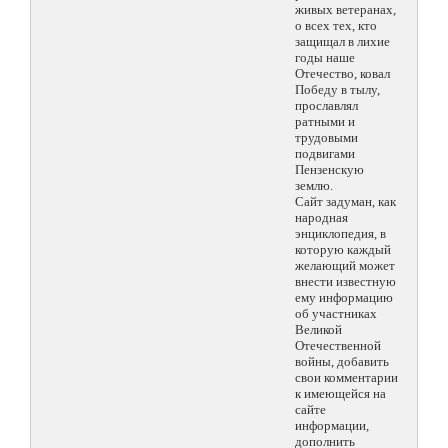
живых ветеранах,
о всех тех, кто
защищал в лихие
годы наше
Отечество, ковал
Победу в тылу,
прославлял
ратными и
трудовыми
подвигами
Пензенскую
землю.
Сайт задуман, как
народная
энциклопедия, в
которую каждый
желающий может
внести известную
ему информацию
об участниках
Великой
Отечественной
войны, добавить
свои комментарии
к имеющейся на
сайте
информации,
дополнить