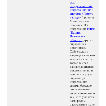
гг.»
,
государственной
информационной
системы «Память
народа»
(проекты
Министерства
обороны РФ),
информация
книги
"Память.
Пензенская
область."
, других
справочных
источников.
Сайт создан в
надежде на то, что
каждый из нас не
только внесёт
данные архивных
документов, но и
дополнит сухую
справочную
информацию
своими бережно
сохраненными
воспоминаниями о
тех, кого уже нет с
нами рядом,
рассказами о ныне