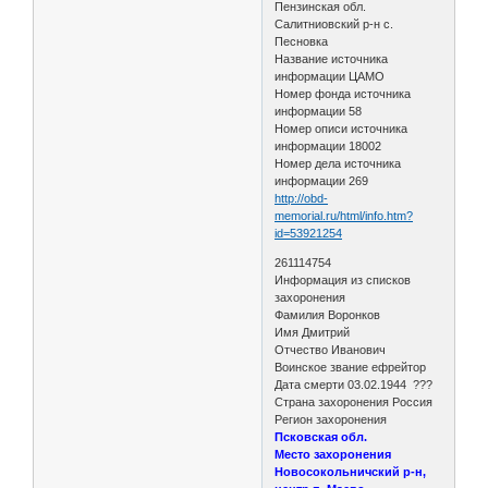
Пензинская обл.
Салитниовский р-н с.
Песновка
Название источника
информации ЦАМО
Номер фонда источника
информации 58
Номер описи источника
информации 18002
Номер дела источника
информации 269
http://obd-
memorial.ru/html/info.htm?
id=53921254
261114754
Информация из списков
захоронения
Фамилия Воронков
Имя Дмитрий
Отчество Иванович
Воинское звание ефрейтор
Дата смерти 03.02.1944 ???
Страна захоронения Россия
Регион захоронения
Псковская обл.
Место захоронения
Новосокольничский р-н,