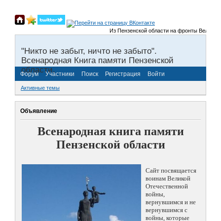
Из Пензенской области на фронты Великой От
"Никто не забыт, ничто не забыто".
Всенародная Книга памяти Пензенской
области.
Форум
Участники
Поиск
Регистрация
Войти
Активные темы
Объявление
Всенародная книга памяти
Пензенской области
Сайт посвящается
воинам Великой
Отечественной
войны,
вернувшимся и не
вернувшимся с
войны, которые