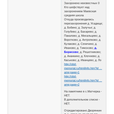
Захоронено неизвестных 0
Кто шефствует над
захоронением Маевская
средняя школа
Откуда производились
перезахоронения д. Усадище;
д. Бобино; д. Залучье; д.
Голубево; д. Бахарево; д.
Пакалово; д. Михальцево; д.
Воротково; д. Антропково; д.
Кулаково; д. Сеничино; д.
Иваново; д. Тимохово;
д.
Борисово
; д. Решетниково;
д. Ананкино; д. Клочнево; д.
Каськово; д. Иванцево; д. Ло
http://obd-
memorial.ru/html/info.htm?id …
amp;page=1
http://obd-
memorial.ru/html/info.htm?id …
amp;page=2
На памятнике в с.Матчерка -
НЕТ.
В дополнительном списке -
НЕТ.
Отредактировано Дворянкин