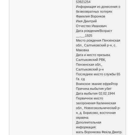
53921254
Информация из донесения о
безвозвратных потерях
Фамилия Воронков
Имя Дмитрий
Отчество Иванович
Дата рождения/Возраст
__.__.1925
Место рождения Пензенская
обл., Салтыковский р-н, с.
Маковка
Дата и место призыва
Салтыковский РВК,
Пензенская обл.,
Салтыковский р-н
Последнее место службы 65
Гв. сд
Воинское звание ефрейтор
Причина выбытия убит
Дата выбытия 02.02.1944
Первичное место
захоронения Калининская
обл., Новосокольнический р-
н, д. Борисово, восточная
окраина
Дополнительная
информация:
мать Воронкова Фекла Дмитр.