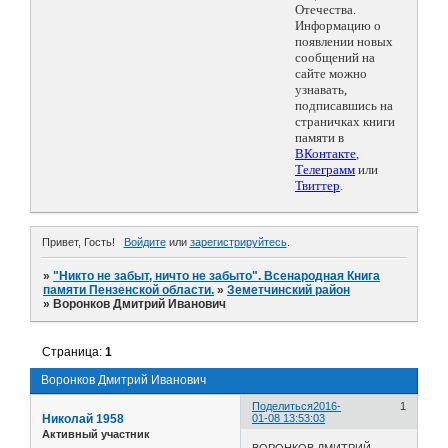
Отечества.
Информацию о
появлении новых
сообщений на
сайте можно
узнавать,
подписавшись на
страничках книги
памяти в
ВКонтакте
,
Телеграмм
или
Твиттер
.
Привет, Гость!
Войдите
или
зарегистрируйтесь
.
»
"Никто не забыт, ничто не забыто". Всенародная Книга
памяти Пензенской области.
»
Земетчинский район
»
Воронков Дмитрий Иванович
Страница:
1
Воронков Дмитрий Иванович
Поделиться
2016-
1
Николай 1958
01-08 13:53:03
Активный участник
ВОРОНКОВ ДМИТРИЙ