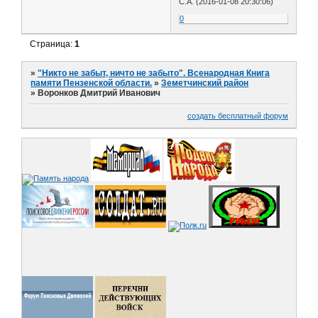
С.А. (2016-01-08 20:30:06)
0
Страница:
1
»
"Никто не забыт, ничто не забыто". Всенародная Книга
памяти Пензенской области.
»
Земетчинский район
»
Воронков Дмитрий Иванович
создать бесплатный форум