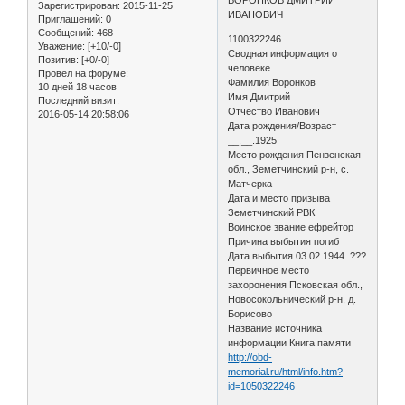
Зарегистрирован
: 2015-11-25
ИВАНОВИЧ
Приглашений:
0
Сообщений:
468
1100322246
Уважение:
[+10/-0]
Сводная информация о
Позитив:
[+0/-0]
человеке
Провел на форуме:
Фамилия Воронков
10 дней 18 часов
Имя Дмитрий
Последний визит:
Отчество Иванович
2016-05-14 20:58:06
Дата рождения/Возраст
__.__.1925
Место рождения Пензенская
обл., Земетчинский р-н, с.
Матчерка
Дата и место призыва
Земетчинский РВК
Воинское звание ефрейтор
Причина выбытия погиб
Дата выбытия 03.02.1944 ???
Первичное место
захоронения Псковская обл.,
Новосокольнический р-н, д.
Борисово
Название источника
информации Книга памяти
http://obd-
memorial.ru/html/info.htm?
id=1050322246