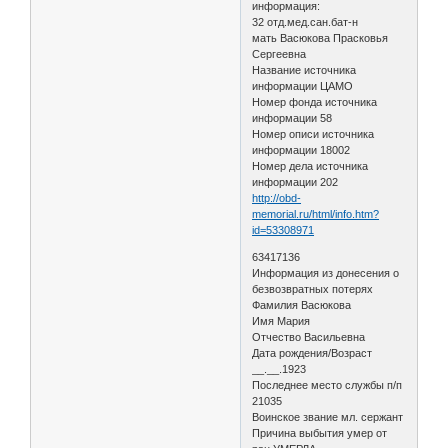
информация:
32 отд.мед.сан.бат-н
мать Васюкова Прасковья
Сергеевна
Название источника
информации ЦАМО
Номер фонда источника
информации 58
Номер описи источника
информации 18002
Номер дела источника
информации 202
http://obd-
memorial.ru/html/info.htm?
id=53308971
63417136
Информация из донесения о
безвозвратных потерях
Фамилия Васюкова
Имя Мария
Отчество Васильевна
Дата рождения/Возраст
__.__.1923
Последнее место службы п/п
21035
Воинское звание мл. сержант
Причина выбытия умер от