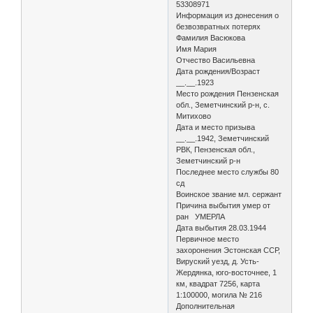
53308971
Информация из донесения о
безвозвратных потерях
Фамилия Васюкова
Имя Мария
Отчество Васильевна
Дата рождения/Возраст
__.__.1923
Место рождения Пензенская
обл., Земетчинский р-н, с.
Митихово
Дата и место призыва
__.__.1942, Земетчинский
РВК, Пензенская обл.,
Земетчинский р-н
Последнее место службы 80
сд
Воинское звание мл. сержант
Причина выбытия умер от
ран УМЕРЛА
Дата выбытия 28.03.1944
Первичное место
захоронения Эстонская ССР,
Вируский уезд, д. Усть-
Жердянка, юго-восточнее, 1
км, квадрат 7256, карта
1:100000, могила № 216
Дополнительная