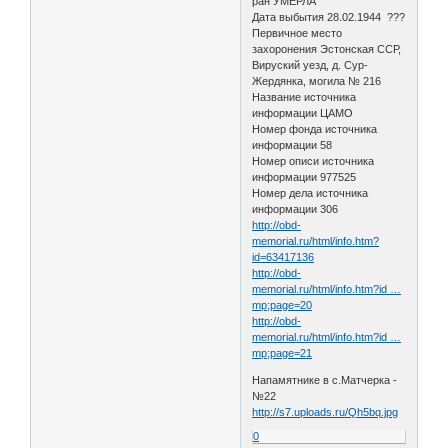
ран УМЕРЛА
Дата выбытия 28.02.1944 ???
Первичное место
захоронения Эстонская ССР,
Вируский уезд, д. Сур-
Жердянка, могила № 216
Название источника
информации ЦАМО
Номер фонда источника
информации 58
Номер описи источника
информации 977525
Номер дела источника
информации 306
http://obd-
memorial.ru/html/info.htm?
id=63417136
http://obd-
memorial.ru/html/info.htm?id …
mp;page=20
http://obd-
memorial.ru/html/info.htm?id …
mp;page=21
Напамятнике в с.Матчерка -
№22
http://s7.uploads.ru/Qh5bq.jpg
0