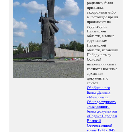
родились, были
призваны,
захоронены либо
в настоящее время
проживают на
территории
Пензенской
области, а также
труженикам
Пензенской
области, ковавшим
Победу в тылу.
Основой
наполнения сайта
являются военные
архивные
документы с
сайтов
Обобщенного
Банка Данных
«Мемориал»
,
Общедоступного
электронного
банка документов
«Подвиг Народа в
Великой
Отечественной
войне 1941-1945