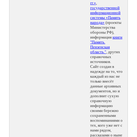
гг.»
,
государственной
информационной
системы «Память
народа»
(проекты
Министерства
обороны РФ),
информация
книги
"Память.
Пензенская
область."
, других
справочных
источников.
Сайт создан в
надежде на то, что
каждый из нас не
только внесёт
данные архивных
документов, но и
дополнит сухую
справочную
информацию
своими бережно
сохраненными
воспоминаниями о
тех, кого уже нет с
нами рядом,
рассказами о ныне