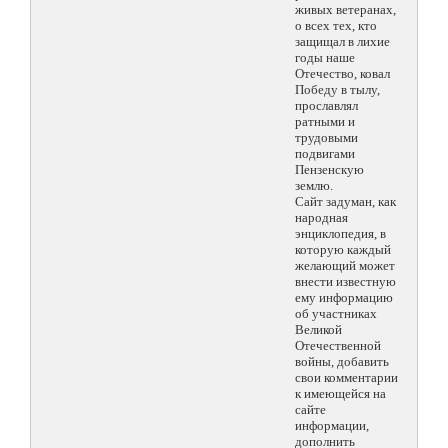
живых ветеранах,
о всех тех, кто
защищал в лихие
годы наше
Отечество, ковал
Победу в тылу,
прославлял
ратными и
трудовыми
подвигами
Пензенскую
землю.
Сайт задуман, как
народная
энциклопедия, в
которую каждый
желающий может
внести известную
ему информацию
об участниках
Великой
Отечественной
войны, добавить
свои комментарии
к имеющейся на
сайте
информации,
дополнить