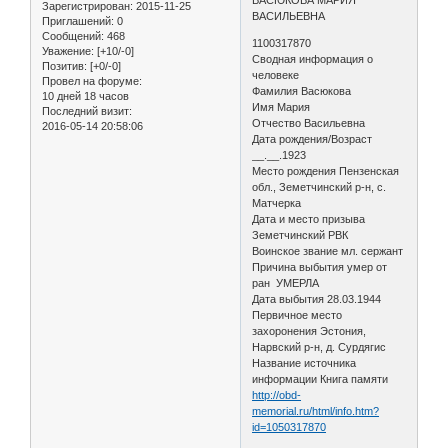
Зарегистрирован
: 2015-11-25
ВАСИЛЬЕВНА
Приглашений:
0
Сообщений:
468
1100317870
Уважение:
[+10/-0]
Сводная информация о
Позитив:
[+0/-0]
человеке
Провел на форуме:
Фамилия Васюкова
10 дней 18 часов
Имя Мария
Последний визит:
Отчество Васильевна
2016-05-14 20:58:06
Дата рождения/Возраст
__.__.1923
Место рождения Пензенская
обл., Земетчинский р-н, с.
Матчерка
Дата и место призыва
Земетчинский РВК
Воинское звание мл. сержант
Причина выбытия умер от
ран УМЕРЛА
Дата выбытия 28.03.1944
Первичное место
захоронения Эстония,
Нарвский р-н, д. Сурдягис
Название источника
информации Книга памяти
http://obd-
memorial.ru/html/info.htm?
id=1050317870