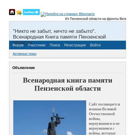
Из Пензенской области на фронты Великой Оте
"Никто не забыт, ничто не забыто".
Всенародная Книга памяти Пензенской
области.
Форум
Участники
Поиск
Регистрация
Войти
Активные темы
Объявление
Всенародная книга памяти
Пензенской области
Сайт посвящается
воинам Великой
Отечественной
войны,
вернувшимся и не
вернувшимся с
войны, которые