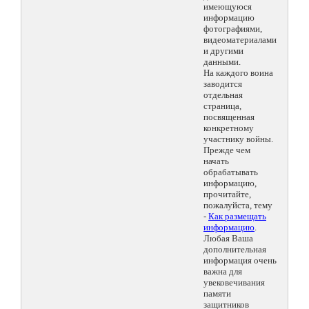
имеющуюся
информацию
фотографиями,
видеоматериалами
и другими
данными.
На каждого воина
заводится
отдельная
страница,
посвященная
конкретному
участнику войны.
Прежде чем
начать
обрабатывать
информацию,
прочитайте,
пожалуйста, тему
-
Как размещать
информацию
.
Любая Ваша
дополнительная
информация очень
важна для
увековечивания
памяти
защитников