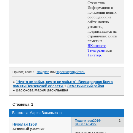
Отечества.
Информацию о
появлении новых
сообщений на
сайте можно
узнавать,
подписавшись на
страничках книги
памяти в
ВКонтакте
,
Телеграмм
или
Твиттер
.
Привет, Гость!
Войдите
или
зарегистрируйтесь
.
»
"Никто не забыт, ничто не забыто". Всенародная Книга
памяти Пензенской области.
»
Земетчинский район
»
Васюкова Мария Васильевна
Страница:
1
Васюкова Мария Васильевна
Поделиться
2016-
1
Николай 1958
01-08 14:54:27
Активный участник
ВАСЮКОВА МАРИЯ