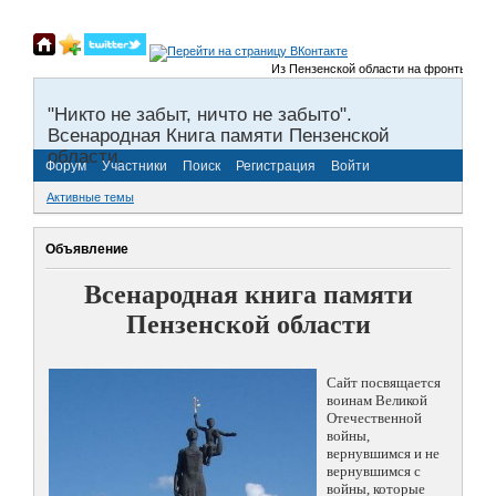
Из Пензенской области на фронты Велико
"Никто не забыт, ничто не забыто".
Всенародная Книга памяти Пензенской
области.
Форум
Участники
Поиск
Регистрация
Войти
Активные темы
Объявление
Всенародная книга памяти
Пензенской области
Сайт посвящается
воинам Великой
Отечественной
войны,
вернувшимся и не
вернувшимся с
войны, которые