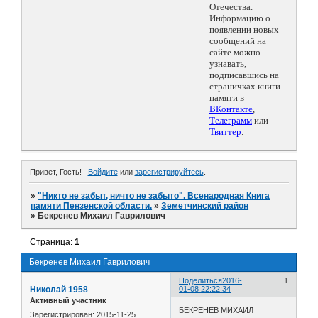
Отечества.
Информацию о
появлении новых
сообщений на
сайте можно
узнавать,
подписавшись на
страничках книги
памяти в
ВКонтакте
,
Телеграмм
или
Твиттер
.
Привет, Гость!
Войдите
или
зарегистрируйтесь
.
»
"Никто не забыт, ничто не забыто". Всенародная Книга
памяти Пензенской области.
»
Земетчинский район
»
Бекренев Михаил Гаврилович
Страница:
1
Бекренев Михаил Гаврилович
Поделиться
2016-
1
Николай 1958
01-08 22:22:34
Активный участник
БЕКРЕНЕВ МИХАИЛ
Зарегистрирован
: 2015-11-25