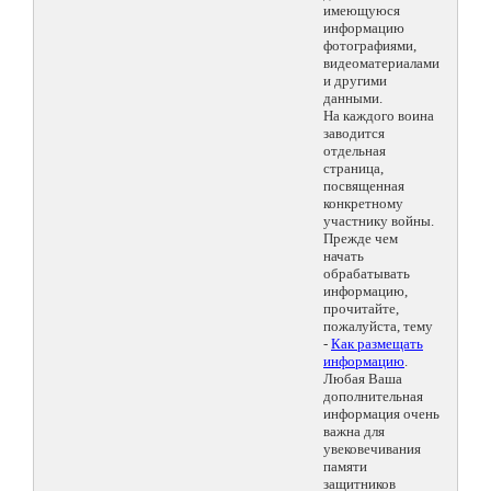
имеющуюся
информацию
фотографиями,
видеоматериалами
и другими
данными.
На каждого воина
заводится
отдельная
страница,
посвященная
конкретному
участнику войны.
Прежде чем
начать
обрабатывать
информацию,
прочитайте,
пожалуйста, тему
-
Как размещать
информацию
.
Любая Ваша
дополнительная
информация очень
важна для
увековечивания
памяти
защитников