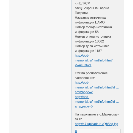
чл.ВЛКСМ
отец БекренОв Гаврил
Петрович
Название источника
информации ЦАМО
Номер фонда источника
информации 58
Номер описи источника
информации 18002
Номер дела источника
информации 1187
http://obd-
memorial.ru/html/info.htm?
id=4163621
Схема расположения
захоронения:
http://obd-
memorial.ru/html/info.htm?id …
amp;page=2
http://obd-
memorial.ru/html/info.htm?id …
amp;page=5
На памятнике в с.Матчерка -
№12
http://s7.uploads.ru/Qh5bq.jpg
0