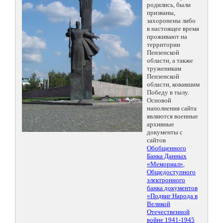
родились, были
призваны,
захоронены либо
в настоящее время
проживают на
территории
Пензенской
области, а также
труженикам
Пензенской
области, ковавшим
Победу в тылу.
Основой
наполнения сайта
являются военные
архивные
документы с
сайтов
Обобщенного
Банка Данных
«Мемориал»
,
Общедоступного
электронного
банка документов
«Подвиг Народа в
Великой
Отечественной
войне 1941-1945