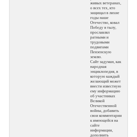
живых ветеранах,
о всех тех, кто
защищал в лихие
годы наше
Отечество, ковал
Победу в тылу,
прославлял
ратными и
трудовыми
подвигами
Пензенскую
землю.
Сайт задуман, как
народная
энциклопедия, в
которую каждый
желающий может
внести известную
ему информацию
об участниках
Великой
Отечественной
войны, добавить
свои комментарии
к имеющейся на
сайте
информации,
дополнить