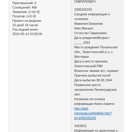
ГАВРИЛОВИЧ
Приглашений:
0
Сообщений:
468
1050155193
Уважение:
[+10/-0]
Сводная информация о
Позитив:
[+0/-0]
человеке
Провел на форуме:
Фамилия Бекренев
10 дней 18 часов
Имя Михаил
Последний визит:
Отчество Гаврилович
2016-05-14 20:58:06
Дата рождения/Возраст
__.__.1922
Место рождения Пензенская
обл., Земетчинский р-н, с.
Матчерка
Дата и место призыва
Земетчинский РВК
Воинское звание мл. сержант
Причина выбытия погиб
Дата выбытия 08.06.1944
Первичное место
захоронения Ленинградская
обл.
Название источника
информации Книга памяти
http://obd-
memorial.ru/html/info.htm?
id=1000155193
4163621
Информация из донесения о