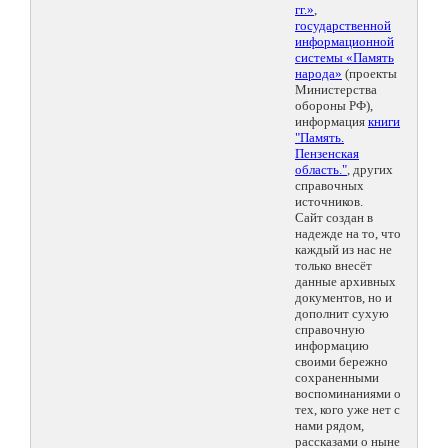
гг.»
,
государственной
информационной
системы «Память
народа»
(проекты
Министерства
обороны РФ),
информация
книги
"Память.
Пензенская
область."
, других
справочных
источников.
Сайт создан в
надежде на то, что
каждый из нас не
только внесёт
данные архивных
документов, но и
дополнит сухую
справочную
информацию
своими бережно
сохраненными
воспоминаниями о
тех, кого уже нет с
нами рядом,
рассказами о ныне