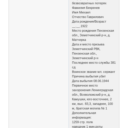
безвозвратных потерях
Фамилия Бекренев
Имя Михаил
Отчество Гаврилович
Дата рождения/Возраст
__.__.1922
Место рождения Пензенская
обл., Земетчинский р-н, д.
Матчерка
Дата и место призыва
Земетчинский РВК,
Пензенская обл.,
Земетчинский р-н
Последнее место службы 381
сд
Воинское звание мл. сержант
Причина выбытия убит
Дата выбытия 08.06.1944
Первичное место
захоронения Ленинградская
обл., Всеволожский р-н, д.
Камушки, юго-восточнее, 2
км, выс. 83,3, западнее, 100
м, братская могила № 1
Дополнительная
информация:
1259 стр. полк
наводчик 1 мин.роты