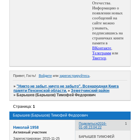
Отечества.
Информацию о
появлении новых
сообщений на
сайте можно
узнавать,
подписавшись на
страничках книги
памяти в
ВКонтакте
,
Телеграмм
или
Твиттер
.
Привет, Гость!
Войдите
или
зарегистрируйтесь
.
»
"Никто не забыт, ничто не забыто". Всенародная Книга
памяти Пензенской области.
»
Земетчинский район
»
Барышев (Барышов) Тимофей Федорович
Страница:
1
Барышев (Барышов) Тимофей Федорович
Поделиться
2016-
1
Николай 1958
01-08 23:04:22
Активный участник
БАРЫШЕВ ТИМОФЕЙ
Зарегистрирован
: 2015-11-25