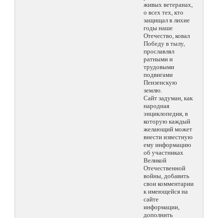
живых ветеранах,
о всех тех, кто
защищал в лихие
годы наше
Отечество, ковал
Победу в тылу,
прославлял
ратными и
трудовыми
подвигами
Пензенскую
землю.
Сайт задуман, как
народная
энциклопедия, в
которую каждый
желающий может
внести известную
ему информацию
об участниках
Великой
Отечественной
войны, добавить
свои комментарии
к имеющейся на
сайте
информации,
дополнить