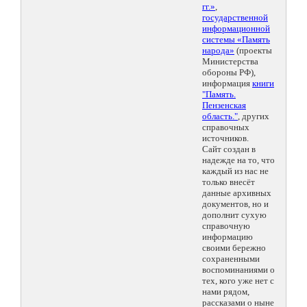
гг.»
,
государственной
информационной
системы «Память
народа»
(проекты
Министерства
обороны РФ),
информация
книги
"Память.
Пензенская
область."
, других
справочных
источников.
Сайт создан в
надежде на то, что
каждый из нас не
только внесёт
данные архивных
документов, но и
дополнит сухую
справочную
информацию
своими бережно
сохраненными
воспоминаниями о
тех, кого уже нет с
нами рядом,
рассказами о ныне