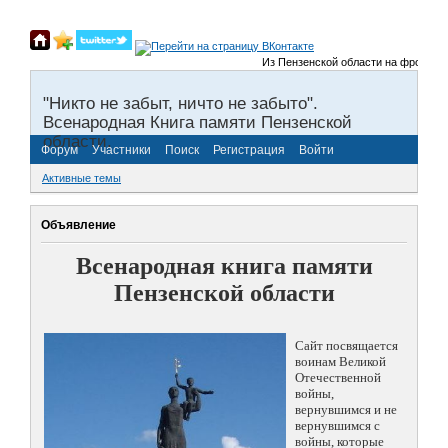
Из Пензенской области на фронты Вел
"Никто не забыт, ничто не забыто".
Всенародная Книга памяти Пензенской
области.
Форум
Участники
Поиск
Регистрация
Войти
Активные темы
Объявление
Всенародная книга памяти
Пензенской области
Сайт посвящается
воинам Великой
Отечественной
войны,
вернувшимся и не
вернувшимся с
войны, которые