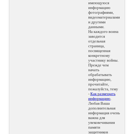
имеющуюся
информацию
фотографиями,
видеоматериалами
и другими
данными.
На каждого воина
заводится
отдельная
страница,
посвященная
конкретному
участнику войны.
Прежде чем
начать
обрабатывать
информацию,
прочитайте,
пожалуйста, тему
-
Как размещать
информацию
.
Любая Ваша
дополнительная
информация очень
важна для
увековечивания
памяти
защитников