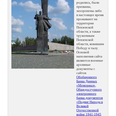
родились, были
призваны,
захоронены либо
в настоящее время
проживают на
территории
Пензенской
области, а также
труженикам
Пензенской
области, ковавшим
Победу в тылу.
Основой
наполнения сайта
являются военные
архивные
документы с
сайтов
Обобщенного
Банка Данных
«Мемориал»
,
Общедоступного
электронного
банка документов
«Подвиг Народа в
Великой
Отечественной
войне 1941-1945