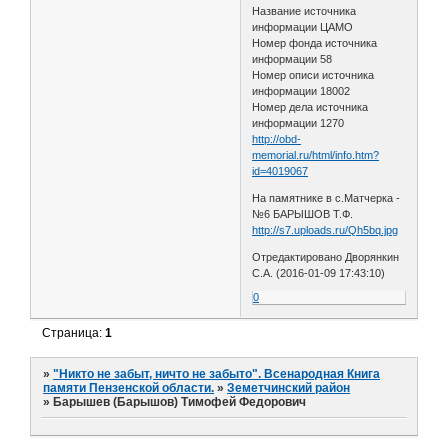
Название источника
информации ЦАМО
Номер фонда источника
информации 58
Номер описи источника
информации 18002
Номер дела источника
информации 1270
http://obd-
memorial.ru/html/info.htm?
id=4019067
На памятнике в с.Матчерка -
№6 БАРЫШОВ Т.Ф.
http://s7.uploads.ru/Qh5bq.jpg
Отредактировано Дворянкин
С.А. (2016-01-09 17:43:10)
0
Страница:
1
»
"Никто не забыт, ничто не забыто". Всенародная Книга
памяти Пензенской области.
»
Земетчинский район
»
Барышев (Барышов) Тимофей Федорович