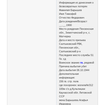
Информация из донесения о
безвозвратных потерях
Фамилия Барышев
Имя Тимофей
Отчество Федорович
Дата рождения/Возраст
__.__.1900
Место рождения Пензенская
обл., Земетчинский р-н, с.
Матчерка
Дата и место призыва
Салтыковский РВК,
Пензенская обл.,
Салтыковский р-н
Последнее место службы 51
Гв. сд
Воинское звание
гв.
рядовой
Причина выбытия убит
Дата выбытия 06.10.1944
Дополнительная
информация:
156 гв. стр. полк
где похоронен: могила№312
100м с\з д.Кульпишки
Каунасской обл. Литовской
ССР
жена Барышева Агафья
Ивановна