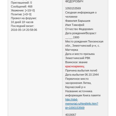
ФЕДОРОВИЧ
Приглашений:
0
Сообщений:
468
1050153569
Уважение:
[+10/-0]
Сводная информация о
Позитив:
[+0/-0]
человеке
Провел на форуме:
Фамилия Барышев
10 дней 18 часов
Имя Тимофей
Последний визит:
Отчество Федорович
2016-05-14 20:58:06
Дата рождения/Возраст
__.__.1900
Место рождения Пензенская
обл., Земетчинский р-н, с.
Матчерка
Дата и место призыва
Земетчинский РВК
Воинское звание
красноармеец
Причина выбытия погиб
Дата выбытия 06.10.1944
Первичное место
захоронения Литва,
Каунасский р-н
Название источника
информации Книга памяти
http://obd-
memorial.ru/html/info.htm?
id=1000153569
4019067