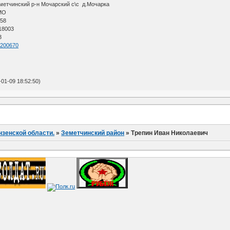
еметчинский р-н Мочарский с\с д.Мочарка
АМО
 58
 18003
3
=4200670
01-09 18:52:50)
нзенской области.
»
Земетчинский район
»
Трепин Иван Николаевич