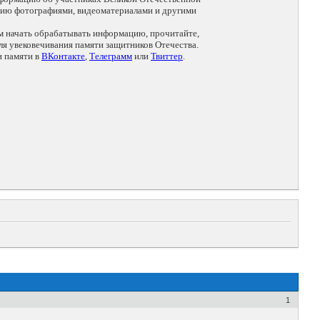
цию фотографиями, видеоматериалами и другими
ем начать обрабатывать информацию, прочитайте,
я увековечивания памяти защитников Отечества.
и памяти в
ВКонтакте
,
Телеграмм
или
Твиттер
.
1