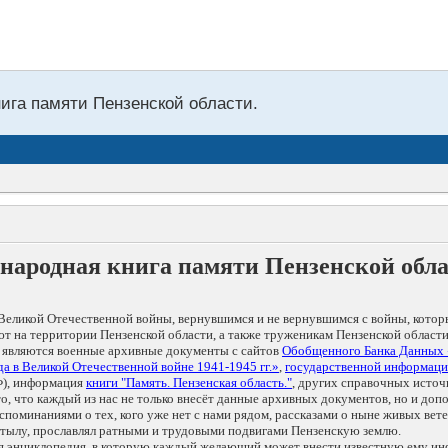
нига памяти Пензенской области.
народная книга памяти Пензенской обл
Великой Отечественной войны, вернувшимся и не вернувшимся с войны, котор
т на территории Пензенской области, а также труженикам Пензенской области
 являются военные архивные документы с сайтов
Обобщенного Банка Данных
а в Великой Отечественной войне 1941-1945 гг.»
,
государственной информаци
), информация
книги "Память. Пензенская область."
, других справочных источ
 то, что каждый из нас не только внесёт данные архивных документов, но и 
оминаниями о тех, кого уже нет с нами рядом, рассказами о ныне живых ветер
в тылу, прославлял ратными и трудовыми подвигами Пензенскую землю.
ая энциклопедия, в которую каждый желающий может внести известную ему и