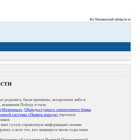
Из Пензенской области на фронт
асти
ые родились, были призваны, захоронены либо в
, ковавшим Победу в тылу.
 «Мемориал»
,
Общедоступного электронного банка
онной системы «Память народа»
(проекты
ников.
дополнит сухую справочную информацию своими
анах, о всех тех, кто защищал в лихие годы наше
нформацию об участниках Великой Отечественной