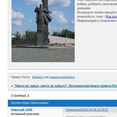
войны, добавить свои ко
данными.
На каждого воина заводит
пожалуйста, тему -
Как ра
Информацию о появлении н
Привет, Гость!
Войдите
или
зарегистрируйтесь
.
»
"Никто не забыт, ничто не забыто". Всенародная Книга памяти Пе
Страница:
1
Трепин Иван Николаевич
Николай 1958
Поделиться
2016-01-09 15:25:37
Активный участник