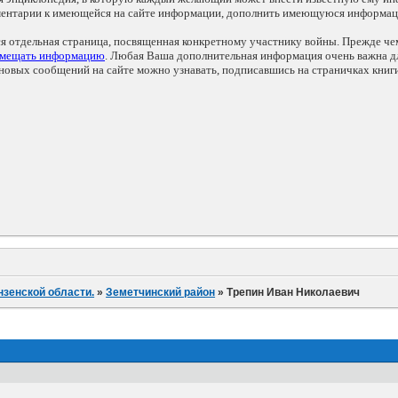
мментарии к имеющейся на сайте информации, дополнить имеющуюся информа
ся отдельная страница, посвященная конкретному участнику войны. Прежде ч
змещать информацию
. Любая Ваша дополнительная информация очень важна дл
овых сообщений на сайте можно узнавать, подписавшись на страничках книг
нзенской области.
»
Земетчинский район
»
Трепин Иван Николаевич