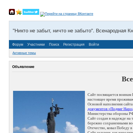
"Никто не забыт, ничто не забыто". Всенародная К
Форум
Участники
Поиск
Регистрация
Войти
Активные темы
Объявление
Все
Сайт посвящается воинам 
настоящее время проживаю
Основой наполнения сайта
документов «Подвиг Народ
Министерства обороны РФ
Сайт создан в надежде на
бережно сохраненными восп
Отечество, ковал Победу 
Сайт задуман, как народн