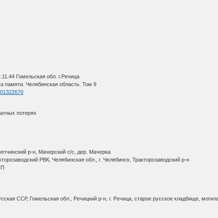
.11.44 Гомельская обл. г.Речица
а памяти. Челябинская область. Том 9
=401322670
ратных потерях
етчинский р-н, Мачерский с/с, дер. Мачерка
кторозаводский РВК, Челябинская обл., г. Челябинск, Тракторозаводский р-н
 СП
ская ССР, Гомельская обл., Речицкий р-н, г. Речица, старое русское кладбище, моги