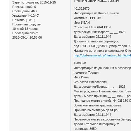
ТРЕПИН ИВАН НИКОЛАЕВИЧ
Зарегистрирован
: 2015-11-25
Приглашений:
0
401322670
Сообщений:
468
Информация из Книги Памяти
Уважение:
[+10/-0]
Фамилия ТРЕПИН
Позитив:
[+0/-0]
Имя ИВАН
Провел на форуме:
Отчество НИКОЛАЕВИЧ
10 дней 18 часов
Дата рождения/Возраст __.__.1926
Последний визит:
Дата выбытия 02.11.1944
2016-05-14 20:58:06
Дополнительная информация:
ряд.130СП 44СД г.3850 умер от ран 02
Название источника информации Книг
http://obd-memorial.ru/html/info.htm?id
4200670
Информация из донесения о безвозв
Фамилия Трепин
Имя Иван
Отчество Николаевич
Дата рождения/Возраст __.__.1926
Место рождения Пензенская обл., Зем
Дата и место призыва __.__.1942, Тра
Последнее место службы 44 СД 130
Воинское звание красноармеец
Причина выбытия умер от ран
Дата выбытия 02.11.1944
Первичное место захоронения Белорус
Дополнительная информация:
госпиталь 3650