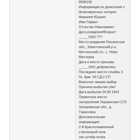
9506130
Информация из донесения о
безвозвратных потерях
Фамилия Юшкин
Имя Гаврил
Отчество Николаевич
Дата рождения/Возраст
__.__.1920 ???
Место рождения Пензенская
обл., Земетчинский р-н,
Мотченский с/с, с. Ново-
Матчерка
Дата и место призыва
__.__.1941 доброволец
Последнее место службы 3
Гв. Арм. 50 СД 2 СП
Воинское звание майор
Причина выбытия убит
Дата выбытия 24.09.1943
Первичное место
захоронения Украинская ССР,
Запорожская обл., д.
Тарасовка
Дополнительная
информация:
2-й Краснознаменный
стрелковый полк
нач.штаба полка