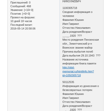
НИКОЛАЕВИЧ
Приглашений:
0
Сообщений:
468
1100305718
Уважение:
[+10/-0]
Сводная информация о
Позитив:
[+0/-0]
человеке
Провел на форуме:
Фамилия Юшкин
10 дней 18 часов
Имя Гавриил
Последний визит:
Отчество Николаевич
2016-05-14 20:58:06
Дата рождения/Возраст
__.__.1920 ???
Место рождения Пензенская
обл., Земетчинский р-н
Воинское звание майор
Причина выбытия погиб
Дата выбытия 29.10.1943 ???
Название источника
информации Книга памяти
http://obd-
memorial.ru/html/info.htm?
id=1050305718
50112535
Информация из донесения о
безвозвратных потерях
Фамилия Юшкин
Имя Гавриил
Отчество Николаевич
Дата рождения/Возраст
__.__.1920 ???