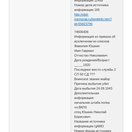
информации 11458
Номер дела источника
информации 165
http://obd-
memorial.ru/html/info.htm?
id=55823790
74606406
Информация из приказа об
исключении из списков
Фамилия Юшкин
Имя Гавриил
Отчество Николаевич
Дата рождения/Возраст
__.__.1920
Последнее место службы 2
СП 50 СД ???
Воинское звание майор
Причина выбытия убит
Дата выбытия 24.09.1943
Дополнительная
информация:
начальник штаба полка
чл.ВКПб
отец Юшкин Николай
Борисович
Название источника
информации ЦАМО
Номер фонда источника