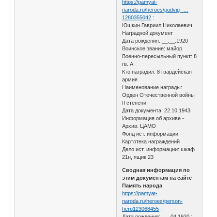
https://pamyat-
naroda.ru/heroes/podvig- …
1280355042
:
Юшкин Гавриил Николаевич
Наградной документ
Дата рождения: __.__.1920
Воинское звание: майор
Военно-пересыльный пункт: 8
гв. А
Кто наградил: 8 гвардейская
армия
Наименование награды:
Орден Отечественной войны
II степени
Дата документа: 22.10.1943
Информация об архиве -
Архив: ЦАМО
Фонд ист. информации:
Картотека награждений
Дело ист. информации: шкаф
21н, ящик 23
Сводная информация по
этим документам на сайте
Память народа
:
https://pamyat-
naroda.ru/heroes/person-
hero123068455
:
Дата рождения: __.04.1920 ;