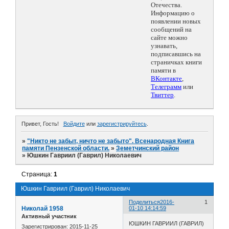
Отечества.
Информацию о
появлении новых
сообщений на
сайте можно
узнавать,
подписавшись на
страничках книги
памяти в
ВКонтакте
,
Телеграмм
или
Твиттер
.
Привет, Гость!
Войдите
или
зарегистрируйтесь
.
»
"Никто не забыт, ничто не забыто". Всенародная Книга
памяти Пензенской области.
»
Земетчинский район
»
Юшкин Гавриил (Гаврил) Николаевич
Страница:
1
Юшкин Гавриил (Гаврил) Николаевич
Поделиться
2016-
1
Николай 1958
01-10 14:14:59
Активный участник
ЮШКИН ГАВРИИЛ (ГАВРИЛ)
Зарегистрирован
: 2015-11-25