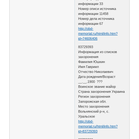
информации 33
Номер описи источника
информации 11458
Номер дела источника
информации 67
http://obd-
memorial.ru/html/info.htm?
id=74606406
83729393
Информация из списков
захоронения
Фамилия Юшкин
Имя Гавриил
Отчество Николаевич
Дата рождения/Возраст
__.__.1900 ???
Воинское звание майор
Страна захоронения Украина
Регион захоронения
Запорожская обл.
Место захоронения
Вольнянский р-н, с.
Уральское
http://obd-
memorial.ru/html/info.htm?
id=83729393