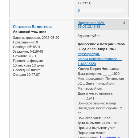
17:23:11)
0
Поделиться
2024-
3
Легошина Валентина
06-05 13:48:39
Активный участник
Здравствуйте!
Зарегистрирован
: 2022-05-20
Приглашений:
0
Донесение о потерях штаба
Сообщений:
8501
50 сд 27 сентября 1943.
Уважение:
[+119/-0]
https://pamyat-
Позитив:
[+0/-1]
naroda.ru/heroes/memoria …
Провел на форуме:
1163523320
:
10 месяцев 13 дней
Юшкин Гаврил Николаевич
Последний визит:
Дата рождения: __.__.1920
Сегодня 10:47:07
Место рождения: Пензенская
обл., Земетчинский р-н,
Матчерский с/с
Дата и место призыва:
__.__.1941
Воинское звание: майор
Последнее место службы: 2
сп
Воинская часть: 2 сп
Дата выбытия: 24.09.1943
Причина выбытия: убит
Первичное место
захоронения:
Запорожская