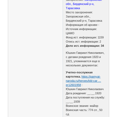
обл., Бердянский р-н,
Тарасовка
Место захоронения:
Запорожская обл.,
Бердянский р-н, Тарасовка
Информация об архиве -
Источник информации:
ЦАМО
Фонд ист. информации: 1159
Опись ист. информации: 2
Дело ист. информации: 34
Юшкин Гавриил Николаевич,
с датами рождения 1920 и
1921, упоминается еще в
нескольких документах:
Учетно-послужная
картотека.
https://pamyat-
naroda.ru/heroes/kld-car …
er12601958
:
Юшкин Гавриил Николаевич
Дата рождения: __.__.1920
Дата поступления на службу:
__.__.1939
Воинское звание: майор
Воинская часть: 774 сп , 50
сд