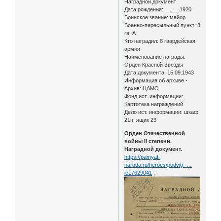
Наградной документ
Дата рождения: __.__.1920
Воинское звание: майор
Военно-пересыльный пункт: 8
гв. А
Кто наградил: 8 гвардейская
армия
Наименование награды:
Орден Красной Звезды
Дата документа: 15.09.1943
Информация об архиве -
Архив: ЦАМО
Фонд ист. информации:
Картотека награждений
Дело ист. информации: шкаф
21н, ящик 23
Орден Отечественной
войны II степени.
Наградной документ.
https://pamyat-
naroda.ru/heroes/podvig- …
ie17629041
: