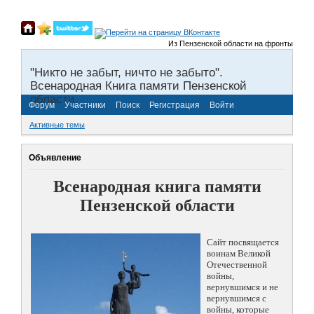
Из Пензенской области на фронты Великой От
"Никто не забыт, ничто не забыто".
Всенародная Книга памяти Пензенской
области.
Форум
Участники
Поиск
Регистрация
Войти
Активные темы
Объявление
Всенародная книга памяти
Пензенской области
Сайт посвящается
воинам Великой
Отечественной
войны,
вернувшимся и не
вернувшимся с
войны, которые