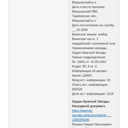
Моршанский р-н
Дата и место призыва:
Моршанский РВК,
Тамбовская обл.,
Моршанский р-н
Дата поступления на службу:
__.10.1939
Воинское звание: майор
Воинская часть: 2
гвардейский стрелковый полк
Наименование награды:
Орден Красной Звезды
Приказ подразделения
№: 160/н от: 15.09.1943
Издан: ВС 8 гв. А
Информация об архиве -
Архив: ЦАМО
Фонд ист. информации: 33
Опись ист. информации:
682526
Дело ист. информации: 1518
Орден Красной Звезды.
Наградной документ.
https://pamyat-
naroda.ru/heroes/podvig- …
1280355046
:
Юшкин Гаврил Николаевич