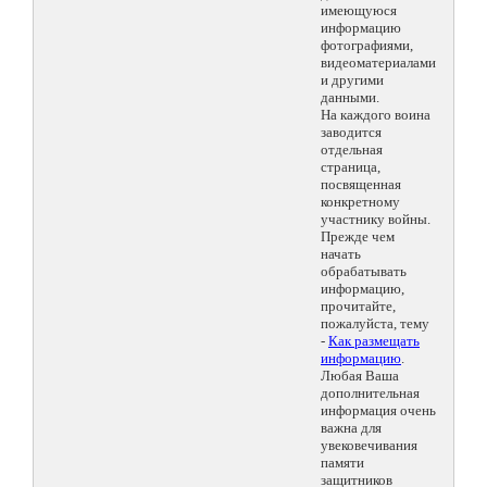
имеющуюся
информацию
фотографиями,
видеоматериалами
и другими
данными.
На каждого воина
заводится
отдельная
страница,
посвященная
конкретному
участнику войны.
Прежде чем
начать
обрабатывать
информацию,
прочитайте,
пожалуйста, тему
-
Как размещать
информацию
.
Любая Ваша
дополнительная
информация очень
важна для
увековечивания
памяти
защитников