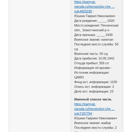
https://pamyat-
naroda.ru/heroes/isp-che …
sok4003336
:
Юшкин Гаврил Николаевич
Дата рождения: __.__.1920
Место рождения: Пензенская
обл., Земетчинский р-н
Дата призыва: __.__.1939
Воинское звание: капитан
Последнее место службы: 50
сд
Воинская часть: 50 сд
Дата прибытия: 10.05.1942
Откуда прибыл: 359 сп
Информация об архиве -
Источник информации:
ЦАМО
Фонд ист. информации: 1159
Опись ист. информации: 2
Дело ист. информации: 23
Именной список части.
https://pamyat-
naroda.ru/heroes/isp-che …
sok7187794
:
Юшкин Гавриил Николаевич
Воинское звание: майор
Последнее место службы: 2