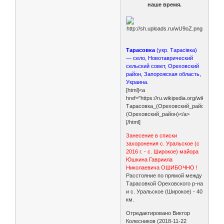
наше время.
Тарасовка
(укр. Тарасівка)
— село, Новотаврический
сельский совет, Ореховский
район, Запорожская область,
Украина.
[html]<a
href="https://ru.wikipedia.org/wiki/
Тарасовка_(Ореховский_район)">Тар
(Ореховский_район)</a>
[/html]
Занесение в списки
захоронения с. Уральское (с
2016 г. - с. Широкое) майора
Юшкина Гавриила
Николаевича ОШИБОЧНО !
Расстояние по прямой между
Тарасовкой Ореховского р-на
и с. Уральское (Широкое) - 40
км.
Отредактировано Виктор
Колесников (2018-11-22