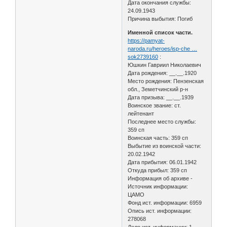
Дата окончания службы:
24.09.1943
Причина выбытия: Погиб
Именной список части.
https://pamyat-
naroda.ru/heroes/isp-che …
sok2739160
:
Юшкин Гавриил Николаевич
Дата рождения: __.__.1920
Место рождения: Пензенская
обл., Земетчинский р-н
Дата призыва: __.__.1939
Воинское звание: ст.
лейтенант
Последнее место службы:
359 сп
Воинская часть: 359 сп
Выбытие из воинской части:
20.02.1942
Дата прибытия: 06.01.1942
Откуда прибыл: 359 сп
Информация об архиве -
Источник информации:
ЦАМО
Фонд ист. информации: 6959
Опись ист. информации:
278068
Дело ист. информации: 1