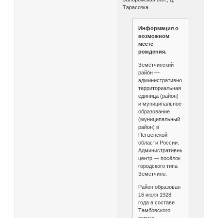
Тарасозка
Информация о
возможном
месте
рождения.
Земе́тчинский
райо́н —
административно-
территориальная
единица (район)
и муниципальное
образование
(муниципальный
район) в
Пензенской
области России.
Административный
центр — посёлок
городского типа
Земетчино.
Район образован
16 июля 1928
года в составе
Тамбовского