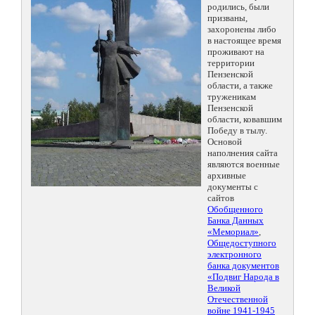
родились, были
призваны,
захоронены либо
в настоящее время
проживают на
территории
Пензенской
области, а также
труженикам
Пензенской
области, ковавшим
Победу в тылу.
Основой
наполнения сайта
являются военные
архивные
документы с
сайтов
Обобщенного
Банка Данных
«Мемориал»
,
Общедоступного
электронного
банка документов
«Подвиг Народа в
Великой
Отечественной
войне 1941-1945