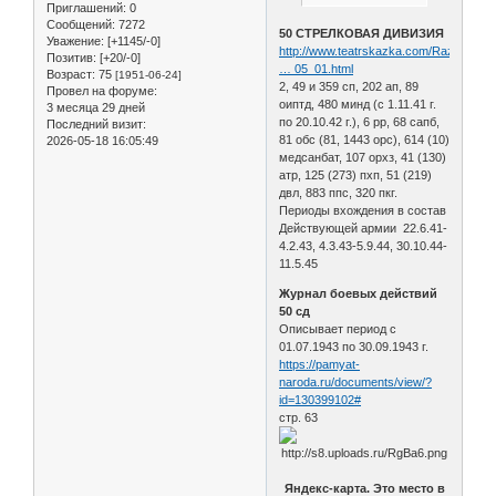
Приглашений:
0
Сообщений:
7272
50 СТРЕЛКОВАЯ ДИВИЗИЯ
Уважение:
[+1145/-0]
http://www.teatrskazka.com/Raznoe/Pe
Позитив:
[+20/-0]
… 05_01.html
Возраст:
75
[1951-06-24]
2, 49 и 359 сп, 202 ап, 89
Провел на форуме:
оиптд, 480 минд (с 1.11.41 г.
3 месяца 29 дней
по 20.10.42 г.), 6 рр, 68 сапб,
Последний визит:
81 обс (81, 1443 орс), 614 (10)
2026-05-18 16:05:49
медсанбат, 107 орхз, 41 (130)
атр, 125 (273) пхп, 51 (219)
двл, 883 ппс, 320 пкг.
Периоды вхождения в состав
Действующей армии 22.6.41-
4.2.43, 4.3.43-5.9.44, 30.10.44-
11.5.45
Журнал боевых действий
50 сд
Описывает период с
01.07.1943 по 30.09.1943 г.
https://pamyat-
naroda.ru/documents/view/?
id=130399102#
стр. 63
Яндекс-карта. Это место в