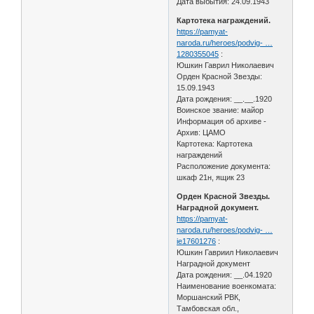
Дата выбытия: 24.09.1943
Картотека награждений.
https://pamyat-
naroda.ru/heroes/podvig- …
1280355045
:
Юшкин Гаврил Николаевич
Орден Красной Звезды:
15.09.1943
Дата рождения: __.__.1920
Воинское звание: майор
Информация об архиве -
Архив: ЦАМО
Картотека: Картотека
награждений
Расположение документа:
шкаф 21н, ящик 23
Орден Красной Звезды.
Наградной документ.
https://pamyat-
naroda.ru/heroes/podvig- …
ie17601276
:
Юшкин Гавриил Николаевич
Наградной документ
Дата рождения: __.04.1920
Наименование военкомата:
Моршанский РВК,
Тамбовская обл.,