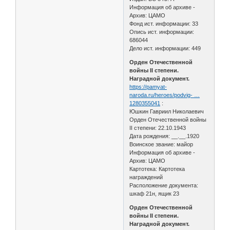
Информация об архиве -
Архив: ЦАМО
Фонд ист. информации: 33
Опись ист. информации:
686044
Дело ист. информации: 449
Орден Отечественной
войны II степени.
Наградной документ.
https://pamyat-
naroda.ru/heroes/podvig- …
1280355041
:
Юшкин Гавриил Николаевич
Орден Отечественной войны
II степени: 22.10.1943
Дата рождения: __.__.1920
Воинское звание: майор
Информация об архиве -
Архив: ЦАМО
Картотека: Картотека
награждений
Расположение документа:
шкаф 21н, ящик 23
Орден Отечественной
войны II степени.
Наградной документ.