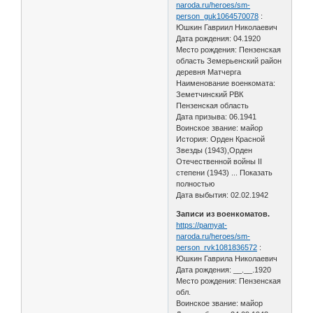
naroda.ru/heroes/sm-
person_guk1064570078
:
Юшкин Гавриил Николаевич
Дата рождения: 04.1920
Место рождения: Пензенская
область Земерьенский район
деревня Матчерга
Наименование военкомата:
Земетчинский РВК
Пензенская область
Дата призыва: 06.1941
Воинское звание: майор
История: Орден Красной
Звезды (1943),Орден
Отечественной войны II
степени (1943) ... Показать
полностью
Дата выбытия: 02.02.1942
Записи из военкоматов.
https://pamyat-
naroda.ru/heroes/sm-
person_rvk1081836572
:
Юшкин Гаврила Николаевич
Дата рождения: __.__.1920
Место рождения: Пензенская
обл.
Воинское звание: майор