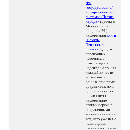
гг.»
,
государственной
информационной
системы «Память
народа»
(проекты
Министерства
обороны РФ),
информация
книги
"Память.
Пензенская
область."
, других
справочных
источников.
Сайт создан в
надежде на то, что
каждый из нас не
только внесёт
данные архивных
документов, но и
дополнит сухую
справочную
информацию
своими бережно
сохраненными
воспоминаниями о
тех, кого уже нет с
нами рядом,
рассказами о ныне