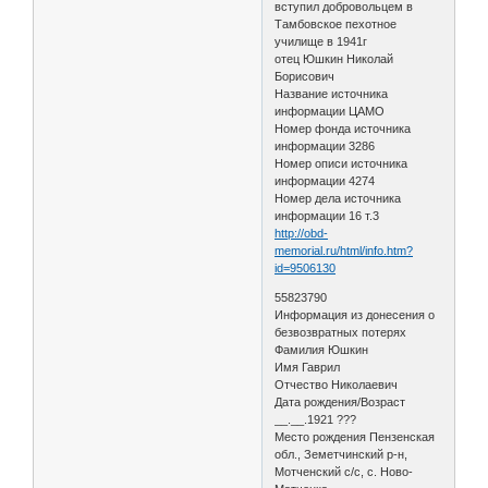
вступил добровольцем в
Тамбовское пехотное
училище в 1941г
отец Юшкин Николай
Борисович
Название источника
информации ЦАМО
Номер фонда источника
информации 3286
Номер описи источника
информации 4274
Номер дела источника
информации 16 т.3
http://obd-
memorial.ru/html/info.htm?
id=9506130
55823790
Информация из донесения о
безвозвратных потерях
Фамилия Юшкин
Имя Гаврил
Отчество Николаевич
Дата рождения/Возраст
__.__.1921 ???
Место рождения Пензенская
обл., Земетчинский р-н,
Мотченский с/с, с. Ново-