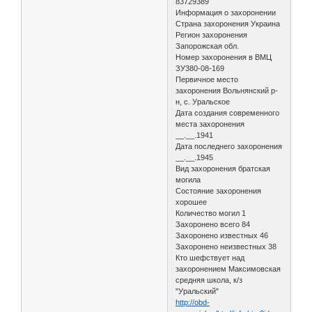
83729389
Информация о захоронении
Страна захоронения Украина
Регион захоронения
Запорожская обл.
Номер захоронения в ВМЦ
ЗУ380-08-169
Первичное место
захоронения Вольнянский р-
н, с. Уральское
Дата создания современного
места захоронения
__.__.1941
Дата последнего захоронения
__.__.1945
Вид захоронения братская
могила
Состояние захоронения
хорошее
Количество могил 1
Захоронено всего 84
Захоронено известных 46
Захоронено неизвестных 38
Кто шефствует над
захоронением Максимовская
средняя школа, к/з
"Уральский"
http://obd-