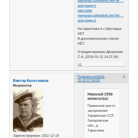
memorial.ru/html/info.htm?id …
amp;page=1
http://obd-
memorial.ru/html/info.htm?id …
amp;page=2
На памятнике в с.Матчерка-
НЕТ.
В дополнительном списке-
НЕТ.
Отредактировано Дворянкин
С.А. (2016-01-11 14:21:34)
+1
Поделиться
2018-
2
Виктор Колесников
11-22 17:18:29
Модератор
Николай 1958
написал(а):
Первичное место
захоронения
Украинская ССР,
Запорожская
обл., д.
Тарасовка
Зарегистрирован
: 2011-12-19