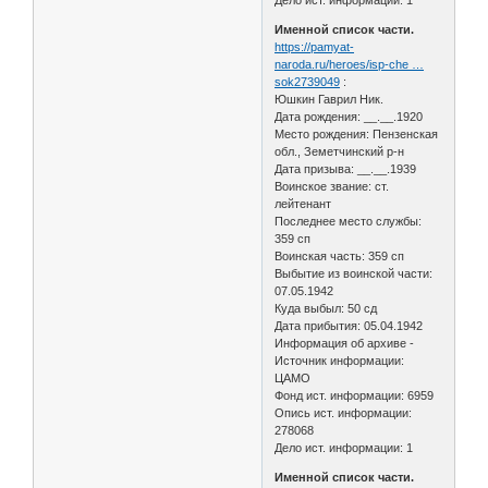
Именной список части.
https://pamyat-
naroda.ru/heroes/isp-che …
sok2739049
:
Юшкин Гаврил Ник.
Дата рождения: __.__.1920
Место рождения: Пензенская
обл., Земетчинский р-н
Дата призыва: __.__.1939
Воинское звание: ст.
лейтенант
Последнее место службы:
359 сп
Воинская часть: 359 сп
Выбытие из воинской части:
07.05.1942
Куда выбыл: 50 сд
Дата прибытия: 05.04.1942
Информация об архиве -
Источник информации:
ЦАМО
Фонд ист. информации: 6959
Опись ист. информации:
278068
Дело ист. информации: 1
Именной список части.