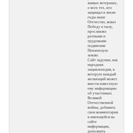
живых ветеранах,
о всех тех, кто
защищал в лихие
годы наше
Отечество, ковал
Победу в тылу,
прославлял
ратными и
трудовыми
подвигами
Пензенскую
землю.
Сайт задуман, как
народная
энциклопедия, в
которую каждый
желающий может
внести известную
ему информацию
об участниках
Великой
Отечественной
войны, добавить
свои комментарии
к имеющейся на
сайте
информации,
дополнить