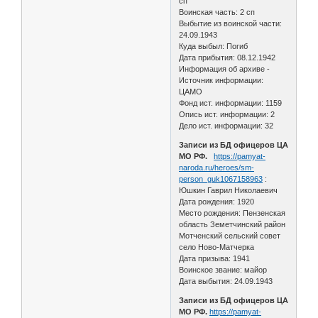
сп
Воинская часть: 2 сп
Выбытие из воинской части:
24.09.1943
Куда выбыл: Погиб
Дата прибытия: 08.12.1942
Информация об архиве -
Источник информации:
ЦАМО
Фонд ист. информации: 1159
Опись ист. информации: 2
Дело ист. информации: 32
Записи из БД офицеров ЦА
МО РФ.
https://pamyat-
naroda.ru/heroes/sm-
person_guk1067158963
:
Юшкин Гаврил Николаевич
Дата рождения: 1920
Место рождения: Пензенская
область Земетчинский район
Мотченский сельский совет
село Ново-Матчерка
Дата призыва: 1941
Воинское звание: майор
Дата выбытия: 24.09.1943
Записи из БД офицеров ЦА
МО РФ.
https://pamyat-