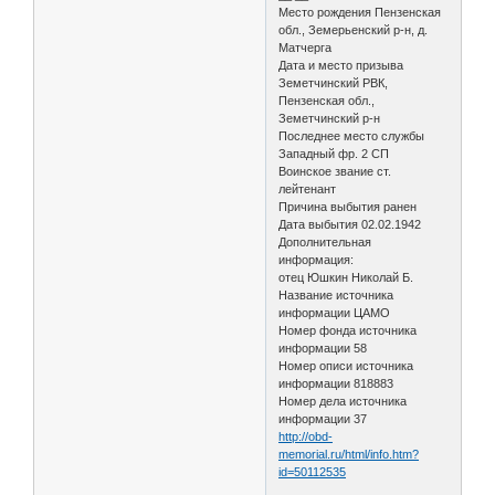
Место рождения Пензенская
обл., Земерьенский р-н, д.
Матчерга
Дата и место призыва
Земетчинский РВК,
Пензенская обл.,
Земетчинский р-н
Последнее место службы
Западный фр. 2 СП
Воинское звание ст.
лейтенант
Причина выбытия ранен
Дата выбытия 02.02.1942
Дополнительная
информация:
отец Юшкин Николай Б.
Название источника
информации ЦАМО
Номер фонда источника
информации 58
Номер описи источника
информации 818883
Номер дела источника
информации 37
http://obd-
memorial.ru/html/info.htm?
id=50112535