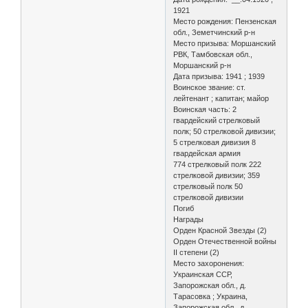
1921
Место рождения: Пензенская
обл., Земетчинский р-н
Место призыва: Моршанский
РВК, Тамбовская обл.,
Моршанский р-н
Дата призыва: 1941 ; 1939
Воинское звание: ст.
лейтенант ; капитан; майор
Воинская часть: 2
гвардейский стрелковый
полк; 50 стрелковой дивизии;
5 стрелковая дивизия 8
гвардейская армия
774 стрелковый полк 222
стрелковой дивизии; 359
стрелковый полк 50
стрелковой дивизии
Погиб
Награды
Орден Красной Звезды (2)
Орден Отечественной войны
II степени (2)
Место захоронения:
Украинская ССР,
Запорожская обл., д.
Тарасовка ; Украина,
Запорожская обл., д.