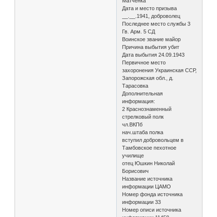
Матченка
Дата и место призыва
__.__.1941, доброволец
Последнее место службы 3
Гв. Арм. 5 СД
Воинское звание майор
Причина выбытия убит
Дата выбытия 24.09.1943
Первичное место
захоронения Украинская ССР,
Запорожская обл., д.
Тарасовка
Дополнительная
информация:
2 Краснознаменный
стрелковый полк
чл.ВКПб
нач.штаба полка
вступил добровольцем в
Тамбовское пехотное
училище
отец Юшкин Николай
Борисович
Название источника
информации ЦАМО
Номер фонда источника
информации 33
Номер описи источника