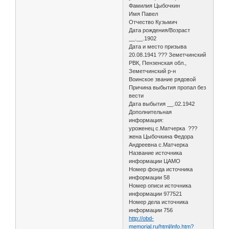
Фамилия Цыбочкин
Имя Павел
Отчество Кузьмич
Дата рождения/Возраст
__.__.1902
Дата и место призыва
20.08.1941 ??? Земетчинский
РВК, Пензенская обл.,
Земетчинский р-н
Воинское звание рядовой
Причина выбытия пропал без
вести
Дата выбытия __.02.1942
Дополнительная
информация:
уроженец с.Матчерка ???
жена Цыбочкина Федора
Андреевна с.Матчерка
Название источника
информации ЦАМО
Номер фонда источника
информации 58
Номер описи источника
информации 977521
Номер дела источника
информации 756
http://obd-
memorial.ru/html/info.htm?