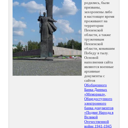
родились, были
призваны,
захоронены либо
в настоящее время
проживают на
территории
Пензенской
области, а также
труженикам
Пензенской
области, ковавшим
Победу в тылу.
Основой
наполнения сайта
являются военные
архивные
документы с
сайтов
Обобщенного
Банка Данных
«Мемориал»
,
Общедоступного
электронного
банка документов
«Подвиг Народа в
Великой
Отечественной
войне 1941-1945