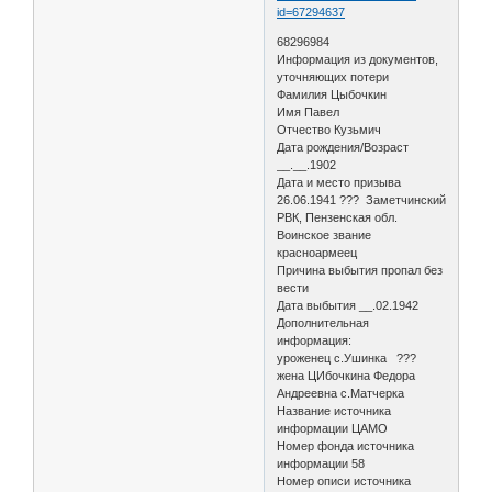
id=67294637
68296984
Информация из документов,
уточняющих потери
Фамилия Цыбочкин
Имя Павел
Отчество Кузьмич
Дата рождения/Возраст
__.__.1902
Дата и место призыва
26.06.1941 ??? Заметчинский
РВК, Пензенская обл.
Воинское звание
красноармеец
Причина выбытия пропал без
вести
Дата выбытия __.02.1942
Дополнительная
информация:
уроженец с.Ушинка ???
жена ЦИбочкина Федора
Андреевна с.Матчерка
Название источника
информации ЦАМО
Номер фонда источника
информации 58
Номер описи источника