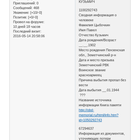
КУЗЬМИЧ
Приглашений:
0
Сообщений:
468
1100292743
Уважение:
[+10/-0]
Сводная информация о
Позитив:
[+0/-0]
человеке
Провел на форуме:
Фамилия Цыбочкин
10 дней 18 часов
Имя Павел
Последний визит:
Отчество Кузьмич
2016-05-14 20:58:06
Дата рождения/Возраст
__.__.1902
Место рождения Пензенская
обл., Земетчинский р-н
Дата и место призыва
Земетчинский РВК
Воинское звание
красноармеец
Причина выбытия пропал без
вести
Дата выбытия __.01.1944
???
Название источника
информации Книга памяти
http://obd-
memorial.ru/html/info.htm?
id=1050292743
67294637
Информация из документов,
уточняющих потери