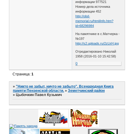
информации 977521
Номер дела источника
информации 452
http://obd-
memorial.ru/html/info.htm?
id=68296984
На памятнике в с.Матчерка -
№197
http://s2.uploads.ru/2zLkH.jpg
Отредактировано Николай
1958 (2016-01-10 15:42:58)
0
Страница:
1
»
"Никто не забыт, ничто не забыто". Всенародная Книга
памяти Пензенской области.
»
Земетчинский район
»
Цыбочкин Павел Кузьмич