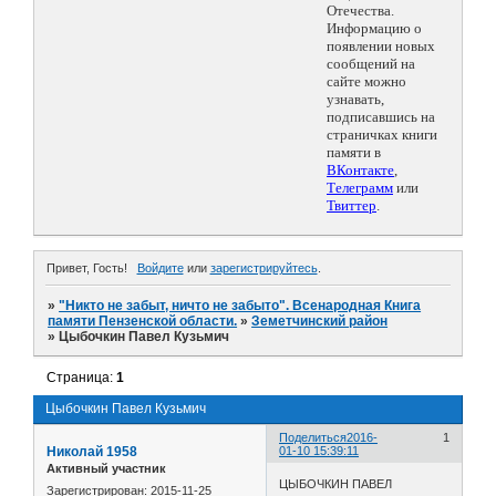
Отечества.
Информацию о
появлении новых
сообщений на
сайте можно
узнавать,
подписавшись на
страничках книги
памяти в
ВКонтакте
,
Телеграмм
или
Твиттер
.
Привет, Гость!
Войдите
или
зарегистрируйтесь
.
»
"Никто не забыт, ничто не забыто". Всенародная Книга
памяти Пензенской области.
»
Земетчинский район
»
Цыбочкин Павел Кузьмич
Страница:
1
Цыбочкин Павел Кузьмич
Поделиться
2016-
1
Николай 1958
01-10 15:39:11
Активный участник
ЦЫБОЧКИН ПАВЕЛ
Зарегистрирован
: 2015-11-25