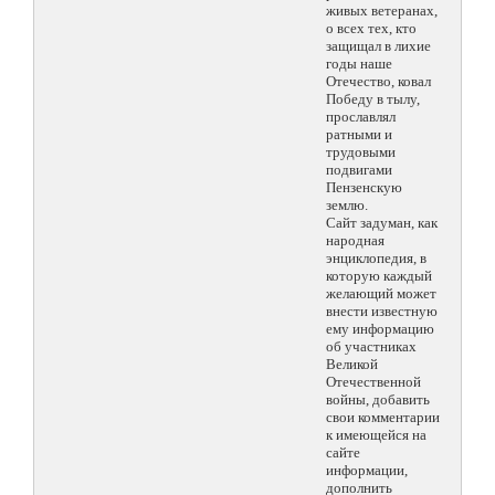
живых ветеранах,
о всех тех, кто
защищал в лихие
годы наше
Отечество, ковал
Победу в тылу,
прославлял
ратными и
трудовыми
подвигами
Пензенскую
землю.
Сайт задуман, как
народная
энциклопедия, в
которую каждый
желающий может
внести известную
ему информацию
об участниках
Великой
Отечественной
войны, добавить
свои комментарии
к имеющейся на
сайте
информации,
дополнить