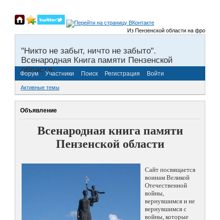
Из Пензенской области на фронты Вел
"Никто не забыт, ничто не забыто".
Всенародная Книга памяти Пензенской
области.
Форум
Участники
Поиск
Регистрация
Войти
Активные темы
Объявление
Всенародная книга памяти
Пензенской области
Сайт посвящается
воинам Великой
Отечественной
войны,
вернувшимся и не
вернувшимся с
войны, которые