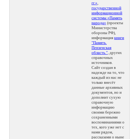
гг.»
,
государственной
информационной
системы «Память
народа»
(проекты
Министерства
обороны РФ),
информация
книги
"Память.
Пензенская
область."
, других
справочных
источников.
Сайт создан в
надежде на то, что
каждый из нас не
только внесёт
данные архивных
документов, но и
дополнит сухую
справочную
информацию
своими бережно
сохраненными
воспоминаниями о
тех, кого уже нет с
нами рядом,
рассказами о ныне