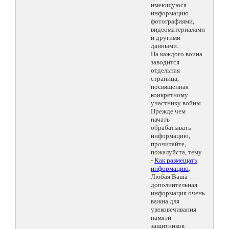
имеющуюся
информацию
фотографиями,
видеоматериалами
и другими
данными.
На каждого воина
заводится
отдельная
страница,
посвященная
конкретному
участнику войны.
Прежде чем
начать
обрабатывать
информацию,
прочитайте,
пожалуйста, тему
-
Как размещать
информацию
.
Любая Ваша
дополнительная
информация очень
важна для
увековечивания
памяти
защитников