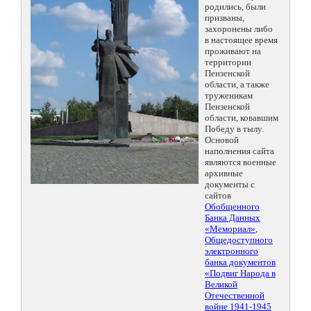
родились, были
призваны,
захоронены либо
в настоящее время
проживают на
территории
Пензенской
области, а также
труженикам
Пензенской
области, ковавшим
Победу в тылу.
Основой
наполнения сайта
являются военные
архивные
документы с
сайтов
Обобщенного
Банка Данных
«Мемориал»
,
Общедоступного
электронного
банка документов
«Подвиг Народа в
Великой
Отечественной
войне 1941-1945