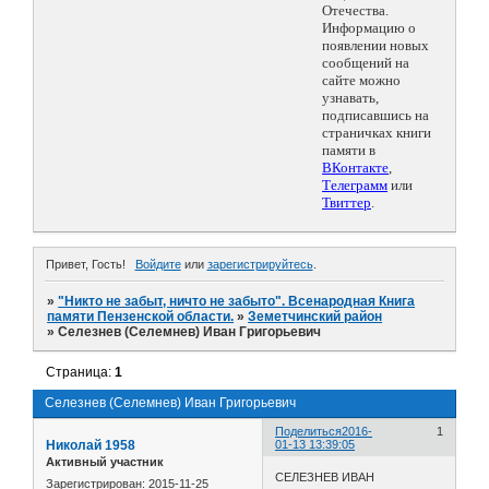
Отечества.
Информацию о
появлении новых
сообщений на
сайте можно
узнавать,
подписавшись на
страничках книги
памяти в
ВКонтакте
,
Телеграмм
или
Твиттер
.
Привет, Гость!
Войдите
или
зарегистрируйтесь
.
»
"Никто не забыт, ничто не забыто". Всенародная Книга
памяти Пензенской области.
»
Земетчинский район
»
Селезнев (Селемнев) Иван Григорьевич
Страница:
1
Селезнев (Селемнев) Иван Григорьевич
Поделиться
2016-
1
Николай 1958
01-13 13:39:05
Активный участник
СЕЛЕЗНЕВ ИВАН
Зарегистрирован
: 2015-11-25