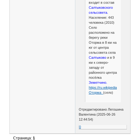
входит в состав
Салтыковского
сельсовета.
Население: 443
человека (2010)
Село
расположено на
берегу реки
Оторма в 8 км на
юг от центра
сельсовета села
Салтыково
и в 9
км к северо-
западу от
районного центра
посёлка
Земетчино.
https://ru.wikipedia.org/wiki/
Оторма_
(село)
Отредактировано Легошина
Валентина (2025-06-26
12:44:54)
0
Страница:
1