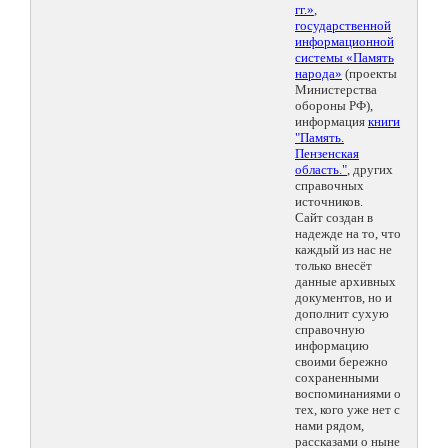
гг.»
,
государственной
информационной
системы «Память
народа»
(проекты
Министерства
обороны РФ),
информация
книги
"Память.
Пензенская
область."
, других
справочных
источников.
Сайт создан в
надежде на то, что
каждый из нас не
только внесёт
данные архивных
документов, но и
дополнит сухую
справочную
информацию
своими бережно
сохраненными
воспоминаниями о
тех, кого уже нет с
нами рядом,
рассказами о ныне