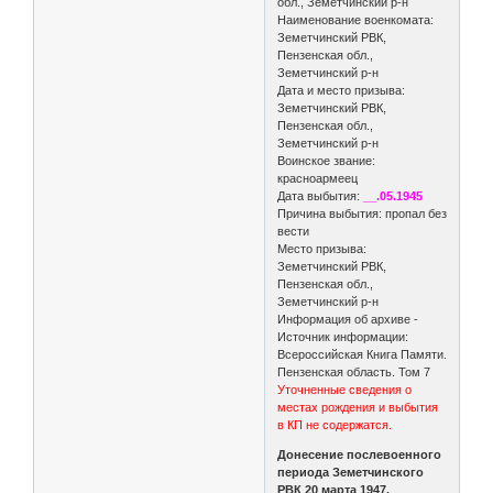
обл., Земетчинский р-н
Наименование военкомата:
Земетчинский РВК,
Пензенская обл.,
Земетчинский р-н
Дата и место призыва:
Земетчинский РВК,
Пензенская обл.,
Земетчинский р-н
Воинское звание:
красноармеец
Дата выбытия:
__.05.1945
Причина выбытия: пропал без
вести
Место призыва:
Земетчинский РВК,
Пензенская обл.,
Земетчинский р-н
Информация об архиве -
Источник информации:
Всероссийская Книга Памяти.
Пензенская область. Том 7
Уточненные сведения о
местах рождения и выбытия
в КП не содержатся.
Донесение послевоенного
периода Земетчинского
РВК 20 марта 1947.