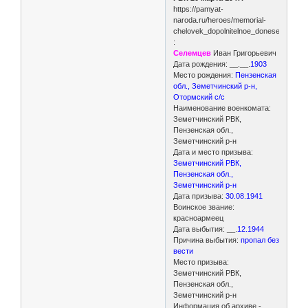
https://pamyat-
naroda.ru/heroes/memorial-
chelovek_dopolnitelnoe_donesenie6627
:
Селемцев
Иван Григорьевич
Дата рождения: __.__.
1903
Место рождения:
Пензенская
обл., Земетчинский р-н,
Отормский с/с
Наименование военкомата:
Земетчинский РВК,
Пензенская обл.,
Земетчинский р-н
Дата и место призыва:
Земетчинский РВК,
Пензенская обл.,
Земетчинский р-н
Дата призыва:
30.08.1941
Воинское звание:
красноармеец
Дата выбытия: __.
12.1944
Причина выбытия:
пропал без
вести
Место призыва:
Земетчинский РВК,
Пензенская обл.,
Земетчинский р-н
Информация об архиве -