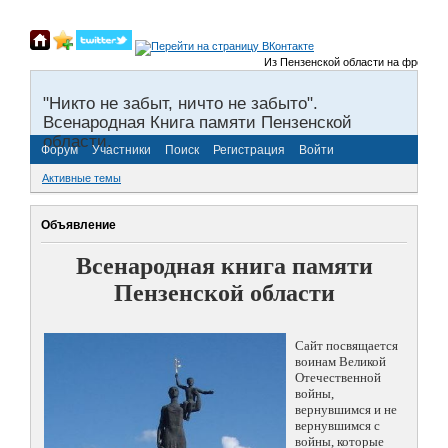
Из Пензенской области на фронты Вел
"Никто не забыт, ничто не забыто".
Всенародная Книга памяти Пензенской
области.
Форум
Участники
Поиск
Регистрация
Войти
Активные темы
Объявление
Всенародная книга памяти
Пензенской области
Сайт посвящается
воинам Великой
Отечественной
войны,
вернувшимся и не
вернувшимся с
войны, которые