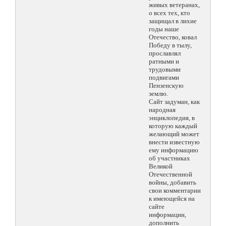
живых ветеранах,
о всех тех, кто
защищал в лихие
годы наше
Отечество, ковал
Победу в тылу,
прославлял
ратными и
трудовыми
подвигами
Пензенскую
землю.
Сайт задуман, как
народная
энциклопедия, в
которую каждый
желающий может
внести известную
ему информацию
об участниках
Великой
Отечественной
войны, добавить
свои комментарии
к имеющейся на
сайте
информации,
дополнить