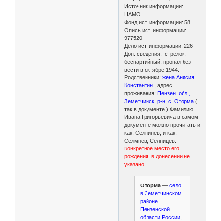
Источник информации:
ЦАМО
Фонд ист. информации: 58
Опись ист. информации:
977520
Дело ист. информации: 226
Доп. сведения: стрелок;
беспартийный; пропал без
вести в октябре 1944.
Родственники:
жена Анисия
Константин.
, адрес
проживания:
Пензен. обл.,
Земетчинск. р-н, с. Оторма
(
так в документе.) Фамилию
Ивана Григорьевича в самом
документе можно прочитать и
как: Селнинев, и как:
Селмнев, Селницев.
Конкретное место его
рождения в донесении не
указано.
Оторма
—
село
в Земетчинском
районе
Пензенской
области России
,