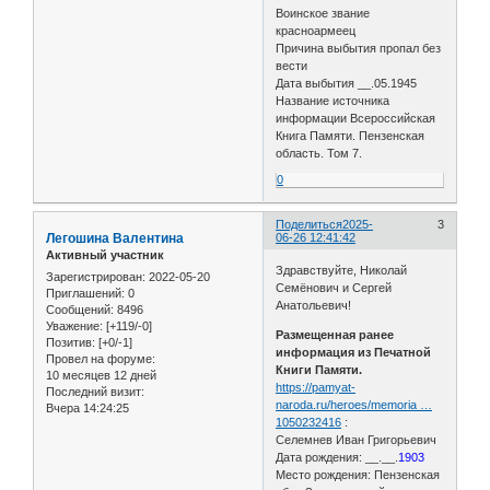
Воинское звание
красноармеец
Причина выбытия пропал без
вести
Дата выбытия __.05.1945
Название источника
информации Всероссийская
Книга Памяти. Пензенская
область. Том 7.
0
Поделиться
2025-
3
Легошина Валентина
06-26 12:41:42
Активный участник
Здравствуйте, Николай
Зарегистрирован
: 2022-05-20
Семёнович и Сергей
Приглашений:
0
Анатольевич!
Сообщений:
8496
Уважение:
[+119/-0]
Размещенная ранее
Позитив:
[+0/-1]
информация из Печатной
Провел на форуме:
Книги Памяти.
10 месяцев 12 дней
https://pamyat-
Последний визит:
naroda.ru/heroes/memoria …
Вчера 14:24:25
1050232416
:
Селемнев Иван Григорьевич
Дата рождения: __.__.
1903
Место рождения: Пензенская