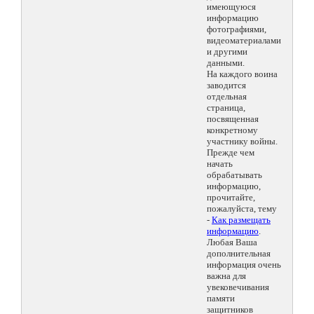
имеющуюся
информацию
фотографиями,
видеоматериалами
и другими
данными.
На каждого воина
заводится
отдельная
страница,
посвященная
конкретному
участнику войны.
Прежде чем
начать
обрабатывать
информацию,
прочитайте,
пожалуйста, тему
-
Как размещать
информацию
.
Любая Ваша
дополнительная
информация очень
важна для
увековечивания
памяти
защитников