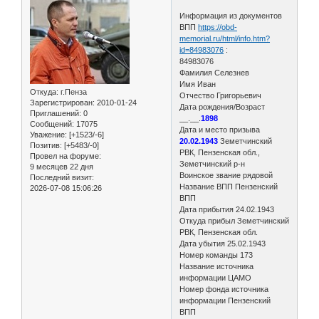
Информация из документов
ВПП
https://obd-
memorial.ru/html/info.htm?
id=84983076
:
84983076
Фамилия Селезнев
Имя Иван
Откуда:
г.Пенза
Отчество Григорьевич
Зарегистрирован
: 2010-01-24
Дата рождения/Возраст
Приглашений:
0
__.__.
1898
Сообщений:
17075
Дата и место призыва
Уважение:
[+1523/-6]
20.02.1943
Земетчинский
Позитив:
[+5483/-0]
РВК, Пензенская обл.,
Провел на форуме:
Земетчинский р-н
9 месяцев 22 дня
Воинское звание рядовой
Последний визит:
Название ВПП Пензенский
2026-07-08 15:06:26
ВПП
Дата прибытия 24.02.1943
Откуда прибыл Земетчинский
РВК, Пензенская обл.
Дата убытия 25.02.1943
Номер команды 173
Название источника
информации ЦАМО
Номер фонда источника
информации Пензенский
ВПП