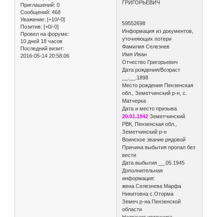
ГРИГОРЬЕВИЧ
Приглашений:
0
Сообщений:
468
Уважение:
[+10/-0]
59552698
Позитив:
[+0/-0]
Информация из документов,
Провел на форуме:
уточняющих потери
10 дней 18 часов
Фамилия Селезнев
Последний визит:
Имя Иван
2016-05-14 20:58:06
Отчество Григорьевич
Дата рождения/Возраст
__.__.1898
Место рождения Пензенская
обл., Земетчинский р-н, с.
Матчерка
Дата и место призыва
20.01.1942
Земетчинский
РВК, Пензенская обл.,
Земетчинский р-н
Воинское звание рядовой
Причина выбытия пропал без
вести
Дата выбытия __.05.1945
Дополнительная
информация:
жена Селезнева Марфа
Никитовна с.Оторма
Земеч.р-на Пензенской
области
Название источника