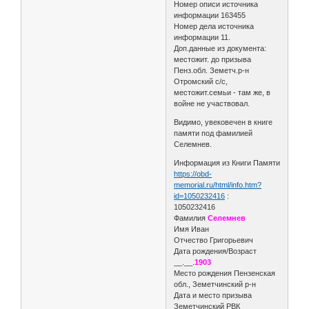
Номер описи источника
информации 163455
Номер дела источника
информации 11.
Доп.данные из документа:
местожит. до призыва
Пенз.обл. Земетч.р-н
Отромский с/с,
местожит.семьи - там же, в
войне не участвовал.
Видимо, увековечен в книге
памяти под фамилией
Селемнев.
Информация из Книги Памяти
https://obd-
memorial.ru/html/info.htm?
id=1050232416
:
1050232416
Фамилия
Селемнев
Имя Иван
Отчество Григорьевич
Дата рождения/Возраст
__.__.
1903
Место рождения Пензенская
обл., Земетчинский р-н
Дата и место призыва
Земетчинский РВК