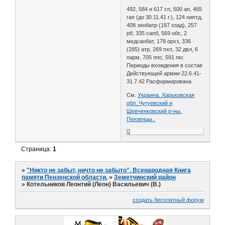
492, 584 и 617 сп, 500 ап, 465
гап (до 30.11.41 г.), 124 оиптд,
408 зенбатр (187 озад), 257
рб, 335 сапб, 569 обс, 2
медсанбат, 178 орхз, 336
(285) атр, 269 пхп, 32 двл, 6
парм, 705 ппс, 591 пкг.
Периоды вхождения в состав
Действующей армии 22.6.41-
31.7.42 Расформирована
См.
Украина. Харьковская
обл. Чугуевский и
Шевченковский р-ны.
Пензенцы..
0
Страница:
1
»
"Никто не забыт, ничто не забыто". Всенародная Книга
памяти Пензенской области.
»
Земетчинский район
»
Котельников Леонтий (Леон) Васильевич (В.)
создать бесплатный форум