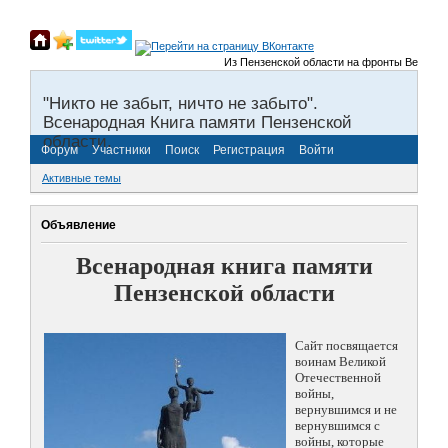
Из Пензенской области на фронты Великой От
"Никто не забыт, ничто не забыто".
Всенародная Книга памяти Пензенской
области.
Форум
Участники
Поиск
Регистрация
Войти
Активные темы
Объявление
Всенародная книга памяти
Пензенской области
Сайт посвящается
воинам Великой
Отечественной
войны,
вернувшимся и не
вернувшимся с
войны, которые