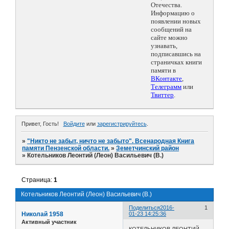
Отечества.
Информацию о
появлении новых
сообщений на
сайте можно
узнавать,
подписавшись на
страничках книги
памяти в
ВКонтакте
,
Телеграмм
или
Твиттер
.
Привет, Гость!
Войдите
или
зарегистрируйтесь
.
»
"Никто не забыт, ничто не забыто". Всенародная Книга
памяти Пензенской области.
»
Земетчинский район
»
Котельников Леонтий (Леон) Васильевич (В.)
Страница:
1
Котельников Леонтий (Леон) Васильевич (В.)
Поделиться
2016-
1
Николай 1958
01-23 14:25:36
Активный участник
КОТЕЛЬНИКОВ ЛЕОНТИЙ