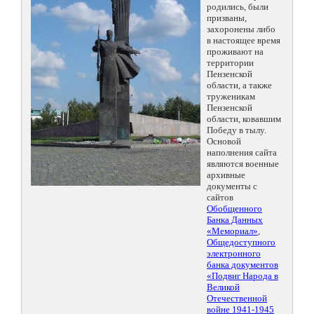
родились, были
призваны,
захоронены либо
в настоящее время
проживают на
территории
Пензенской
области, а также
труженикам
Пензенской
области, ковавшим
Победу в тылу.
Основой
наполнения сайта
являются военные
архивные
документы с
сайтов
Обобщенного
Банка Данных
«Мемориал»
,
Общедоступного
электронного
банка документов
«Подвиг Народа в
Великой
Отечественной
войне 1941-1945