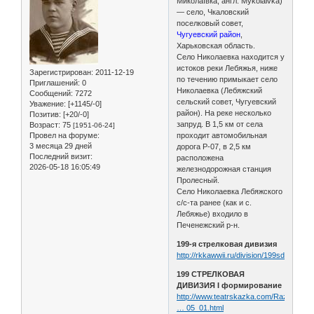
Миколаївка, англ. Mykolaivka)
— село, Чкаловский
поселковый совет,
Чугуевский район
,
Харьковская область.
Село Николаевка находится у
истоков реки Лебяжья, ниже
Зарегистрирован
: 2011-12-19
по течению примыкает село
Приглашений:
0
Николаевка (Лебяжский
Сообщений:
7272
сельский совет, Чугуевский
Уважение:
[+1145/-0]
район). На реке несколько
Позитив:
[+20/-0]
запруд. В 1,5 км от села
Возраст:
75
[1951-06-24]
Провел на форуме:
проходит автомобильная
3 месяца 29 дней
дорога Р-07, в 2,5 км
Последний визит:
расположена
2026-05-18 16:05:49
железнодорожная станция
Пролесный.
Село Николаевка Лебяжского
с/с-та ранее (как и с.
Лебяжье) входило в
Печенежский р-н.
199-я стрелковая дивизия
http://rkkawwii.ru/division/199sdf1
199 СТРЕЛКОВАЯ
ДИВИЗИЯ I формирование
http://www.teatrskazka.com/Raznoe/Pe
… 05_01.html