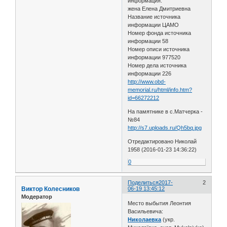
информация:
жена Елена Дмитриевна
Название источника
информации ЦАМО
Номер фонда источника
информации 58
Номер описи источника
информации 977520
Номер дела источника
информации 226
http://www.obd-
memorial.ru/html/info.htm?
id=66272212
На памятнике в с.Матчерка -
№84
http://s7.uploads.ru/Qh5bq.jpg
Отредактировано Николай
1958 (2016-01-23 14:36:22)
0
Поделиться
2017-
2
Виктор Колесников
06-19 13:45:12
Модератор
Место выбытия Леонтия
Васильевича:
Николаевка
(укр.