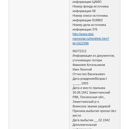
информации ЦАМО
Номер фонда источника
информации 58
Номер описи источника
информации 818883
Номер дела источника
информации 376
http://www.obd-
memorial.ru/html/info.htm?
id=1622396
66272212
Информация из документов,
уточняющих потери
Фамилия Котельников
Имя Леонтий
Отчество Васильевич
Дата рождения/Возраст
__.__.1903
Дата и место призыва
30.08.1941 Земетчинский
РВК, Пензенская обл.,
Земетчинский р-н
Воинское звание рядовой
Причина выбытия пропал без
вести
Дата выбытия __.02.1942
Дополнительная