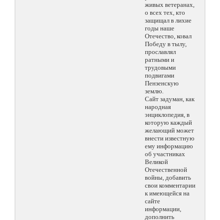
живых ветеранах,
о всех тех, кто
защищал в лихие
годы наше
Отечество, ковал
Победу в тылу,
прославлял
ратными и
трудовыми
подвигами
Пензенскую
землю.
Сайт задуман, как
народная
энциклопедия, в
которую каждый
желающий может
внести известную
ему информацию
об участниках
Великой
Отечественной
войны, добавить
свои комментарии
к имеющейся на
сайте
информации,
дополнить