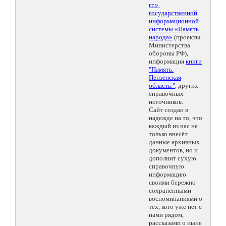
гг.»
,
государственной
информационной
системы «Память
народа»
(проекты
Министерства
обороны РФ),
информация
книги
"Память.
Пензенская
область."
, других
справочных
источников.
Сайт создан в
надежде на то, что
каждый из нас не
только внесёт
данные архивных
документов, но и
дополнит сухую
справочную
информацию
своими бережно
сохраненными
воспоминаниями о
тех, кого уже нет с
нами рядом,
рассказами о ныне