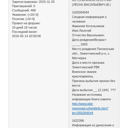
Зарегистрирован
: 2015-11-25
(ЛЕОН) ВАСИЛЬЕВИЧ (В.)
Приглашений:
0
Сообщений:
468
1100264544
Уважение:
[+10/-0]
Сводная информация о
Позитив:
[+0/-0]
человеке
Провел на форуме:
Фамилия Котельников
10 дней 18 часов
Имя Леонтий
Последний визит:
Отчество Васильевич
2016-05-14 20:58:06
Дата рождения/Возраст
__.__.1903
Место рождения Пензенская
обл., Земетчинский р-н, с.
Матчерка
Дата и место призыва
Земетчинский РВК
Воинское звание
красноармеец
Причина выбытия пропал без
вести
Дата выбытия __.12.1941 ???
Название источника
информации Книга памяти
http://www.obd-
memorial.ru/html/info.htm?
id=1050264544
1622396
Информация из донесения о