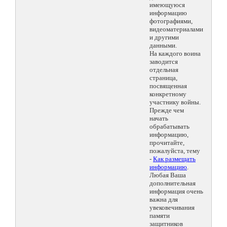
имеющуюся
информацию
фотографиями,
видеоматериалами
и другими
данными.
На каждого воина
заводится
отдельная
страница,
посвященная
конкретному
участнику войны.
Прежде чем
начать
обрабатывать
информацию,
прочитайте,
пожалуйста, тему
-
Как размещать
информацию
.
Любая Ваша
дополнительная
информация очень
важна для
увековечивания
памяти
защитников