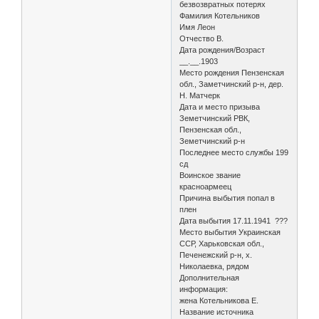
безвозвратных потерях
Фамилия Котельников
Имя Леон
Отчество В.
Дата рождения/Возраст
__.__.1903
Место рождения Пензенская
обл., Заметчинский р-н, дер.
Н. Матчерк
Дата и место призыва
Земетчинский РВК,
Пензенская обл.,
Земетчинский р-н
Последнее место службы 199
сд
Воинское звание
красноармеец
Причина выбытия попал в
плен
Дата выбытия 17.11.1941 ???
Место выбытия Украинская
ССР, Харьковская обл.,
Печенежский р-н, х.
Николаевка, рядом
Дополнительная
информация:
жена Котельникова Е.
Название источника