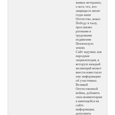
живых ветеранах,
о всех тех, кто
защищал в лихие
годы наше
Отечество, ковал
Победу в тылу,
прославлял
ратными и
трудовыми
подвигами
Пензенскую
землю.
Сайт задуман, как
народная
энциклопедия, в
которую каждый
желающий может
внести известную
ему информацию
об участниках
Великой
Отечественной
войны, добавить
свои комментарии
к имеющейся на
сайте
информации,
дополнить