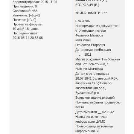
Зарегистрирован
: 2015-11-25
ЕГОРОВИЧ (Е.)
Приглашений:
0
Сообщений:
468
КНИГА ПАМЯТИ ???
Уважение:
[+10/-0]
Позитив:
[+0/-0]
67434706
Провел на форуме:
Информация из документов,
10 дней 18 часов
уточняющих потери
Последний визит:
Фамилия Макаров
2016-05-14 20:58:06
Имя Иван
Отчество Егорович
Дата рождения/Возраст
__.__.1911
Место рождения Тамбовская
обл., ст. Земетчино, с.
Нижняя-Матчерка
Дата и место призыва
18.07.1941 Булаевский РВК,
Казахская ССР, Северо-
Казахстанская обл.,
Булаевский р-н
Воинское звание рядовой
Причина выбытия пропал без
вести
Дата выбытия __.02.1942
Название источника
информации ЦАМО
Номер фонда источника
информации 58