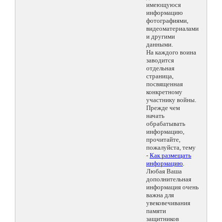
имеющуюся
информацию
фотографиями,
видеоматериалами
и другими
данными.
На каждого воина
заводится
отдельная
страница,
посвященная
конкретному
участнику войны.
Прежде чем
начать
обрабатывать
информацию,
прочитайте,
пожалуйста, тему
-
Как размещать
информацию
.
Любая Ваша
дополнительная
информация очень
важна для
увековечивания
памяти
защитников