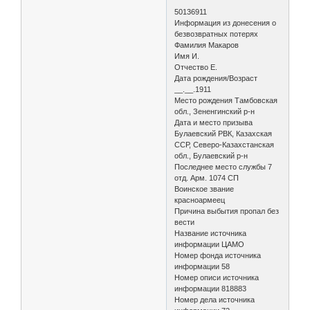
50136911
Информация из донесения о
безвозвратных потерях
Фамилия Макаров
Имя И.
Отчество Е.
Дата рождения/Возраст
__.__.1911
Место рождения Тамбовская
обл., Зененгинский р-н
Дата и место призыва
Булаевский РВК, Казахская
ССР, Северо-Казахстанская
обл., Булаевский р-н
Последнее место службы 7
отд. Арм. 1074 СП
Воинское звание
красноармеец
Причина выбытия пропал без
вести
Название источника
информации ЦАМО
Номер фонда источника
информации 58
Номер описи источника
информации 818883
Номер дела источника