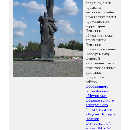
родились, были
призваны,
захоронены либо
в настоящее время
проживают на
территории
Пензенской
области, а также
труженикам
Пензенской
области, ковавшим
Победу в тылу.
Основой
наполнения сайта
являются военные
архивные
документы с
сайтов
Обобщенного
Банка Данных
«Мемориал»
,
Общедоступного
электронного
банка документов
«Подвиг Народа в
Великой
Отечественной
войне 1941-1945