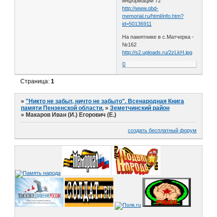
информации 72
http://www.obd-
memorial.ru/html/info.htm?
id=50136911
На памятнике в с.Матчерка -
№162
http://s2.uploads.ru/2zLkH.jpg
0
Страница:
1
»
"Никто не забыт, ничто не забыто". Всенародная Книга
памяти Пензенской области.
»
Земетчинский район
»
Макаров Иван (И.) Егорович (Е.)
создать бесплатный форум