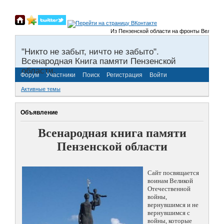
Из Пензенской области на фронты Великой От
"Никто не забыт, ничто не забыто".
Всенародная Книга памяти Пензенской
области.
Форум
Участники
Поиск
Регистрация
Войти
Активные темы
Объявление
Всенародная книга памяти
Пензенской области
Сайт посвящается
воинам Великой
Отечественной
войны,
вернувшимся и не
вернувшимся с
войны, которые