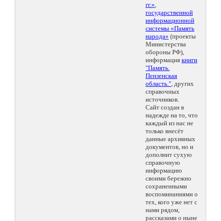
гг.»
,
государственной
информационной
системы «Память
народа»
(проекты
Министерства
обороны РФ),
информация
книги
"Память.
Пензенская
область."
, других
справочных
источников.
Сайт создан в
надежде на то, что
каждый из нас не
только внесёт
данные архивных
документов, но и
дополнит сухую
справочную
информацию
своими бережно
сохраненными
воспоминаниями о
тех, кого уже нет с
нами рядом,
рассказами о ныне