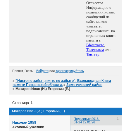
Отечества.
Информацию о
появлении новых
сообщений на
сайте можно
узнавать,
подписавшись на
страничках книги
памяти в
ВКонтакте
,
Телеграмм
или
Твиттер
.
Привет, Гость!
Войдите
или
зарегистрируйтесь
.
»
"Никто не забыт, ничто не забыто". Всенародная Книга
памяти Пензенской области.
»
Земетчинский район
»
Макаров Иван (И.) Егорович (Е.)
Страница:
1
Макаров Иван (И.) Егорович (Е.)
Поделиться
2016-
1
Николай 1958
01-24 12:01:26
Активный участник
МАКАРОВ ИВАН (И.)