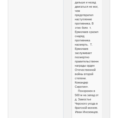
дальше и назад
двигаться не мог,
чем
предотвратил
наступление
противника. В
этих боях т.
Ермолаев сразил
снаряд
противника
насмерть. Т.
Ермолаев
заслуживает
посмертно
правительственной
награды орден
Отечественной
войны второй
степени.
Командир
Сиротин».
Похоронен в
500 м на запад от
д. Замостье
Черского уезда в
братской могиле.
Иван Иноземцев.