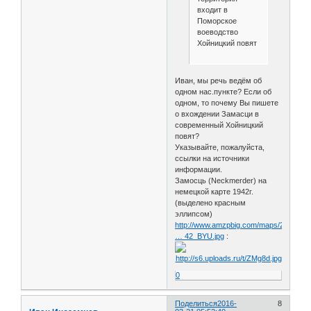
входит в
Поморское
воеводство
Хойницкий повят
Иван, мы речь ведём об
одном нас.пункте? Если об
одном, то почему Вы пишете
о вхождении Замасци в
современный Хойницкий
повят?
Указывайте, пожалуйста,
ссылки на источники
информации.
Замосць (Neckmerder) на
немецкой карте 1942г.
(выделено красным
эллипсом)
http://www.amzpbig.com/maps/2173_Ma
… 42_BYU.jpg
:
0
Поделиться
2016-
8