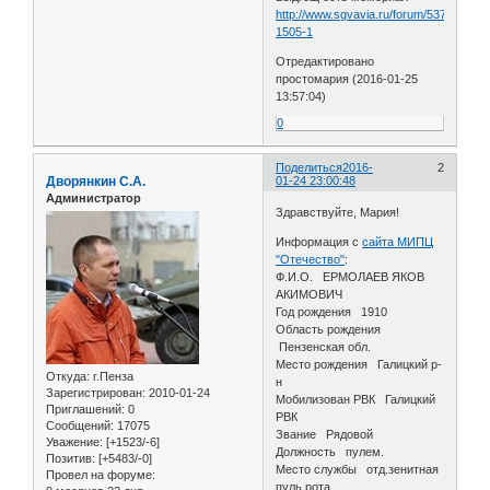
http://www.sgvavia.ru/forum/537-
1505-1
Отредактировано
простомария (2016-01-25
13:57:04)
0
Поделиться
2016-
2
Дворянкин С.А.
01-24 23:00:48
Администратор
Здравствуйте, Мария!
Информация с
сайта МИПЦ
"Отечество"
:
Ф.И.О. ЕРМОЛАЕВ ЯКОВ
АКИМОВИЧ
Год рождения 1910
Область рождения
Пензенская обл.
Место рождения Галицкий р-
Откуда:
г.Пенза
н
Зарегистрирован
: 2010-01-24
Мобилизован РВК Галицкий
Приглашений:
0
РВК
Сообщений:
17075
Звание Рядовой
Уважение:
[+1523/-6]
Должность пулем.
Позитив:
[+5483/-0]
Место службы отд.зенитная
Провел на форуме:
пуль.рота