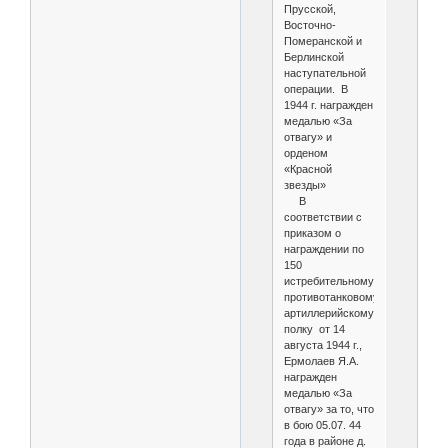
Прусской,
Восточно-
Померанской и
Берлинской
наступательной
операции. В
1944 г. награжден
медалью «За
отвагу» и
орденом
«Красной
звезды»
В
соответствии с
приказом о
награждении по
150
истребительному
противотанковому
артиллерийскому
полку от 14
августа 1944 г.,
Ермолаев Я.А.
награжден
медалью «За
отвагу» за то, что
в бою 05.07. 44
года в районе д.