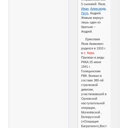
5 сыновей: Яков,
Иван
,
Александр
,
Петр
, Андрей.
Живым вернул
лишь один из
братьев –
Андрей.
Ермолаев
Яков Акимович
родился в 1910 г.
в
с. Кера
.
Призван в ряды
РККА 25 июня
1941 г.
Голицынским
РВК. Воевал в
составе 380-ой
стрелковой
дивизии,
участвовавшей в
Орловской
наступательной
операции,
Могилёвской ,
Белорусской
(«Операция
Багратион»),Восточно-