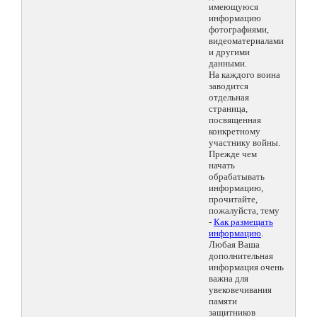
имеющуюся
информацию
фотографиями,
видеоматериалами
и другими
данными.
На каждого воина
заводится
отдельная
страница,
посвященная
конкретному
участнику войны.
Прежде чем
начать
обрабатывать
информацию,
прочитайте,
пожалуйста, тему
-
Как размещать
информацию
.
Любая Ваша
дополнительная
информация очень
важна для
увековечивания
памяти
защитников