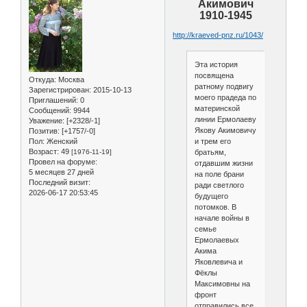
Акимович
1910-1945
http://kraeved-pnz.ru/1043/
Эта история
посвящена
Откуда:
Москва
ратному подвигу
Зарегистрирован
: 2015-10-13
моего прадеда по
Приглашений:
0
материнской
Сообщений:
9944
линии Ермолаеву
Уважение:
[+2328/-1]
Якову Акимовичу
Позитив:
[+1757/-0]
Пол:
Женский
и трем его
Возраст:
49
[1976-11-19]
братьям,
Провел на форуме:
отдавшим жизни
5 месяцев 27 дней
на поле брани
Последний визит:
ради светлого
2026-06-17 20:53:45
будущего
потомков. В
начале войны в
семье
Ермолаевых
Акима
Яковлевича и
Фёклы
Максимовны на
фронт
отправились все