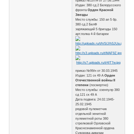
приказ №157/н от 27.08.1944
Издан: 380 сд 2 Белорусского
фронта
Орден Красной
Звезды
Место службы: 150 ап 5 бр.
380 сд 2 БелФ
заряжающий 5 бригады 150
арт.полка 4-й батареи
приказ №99/н от 30.03.1945
Издан: 121 ск 49 А
Орден
Отечественной войны II
степени
(посмертно)
Место службы: озенпулр 380
сд 121 ск 49 А
Дата подвига: 24.02.1945-
25.02.1945
рядовой пулеметчик
отдельной зенитной
пулеметной роты 380
стрелковой Орловской
Краснознаменной ордена
Суворова дивизии