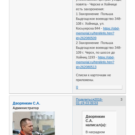
повята - Черске и Хойнице
есть захоронения:
1 Захоронение Польша
Быдгощское воеводство З48-
108 г. Хойница, ул.
Косьуерска 844 -
https://obd-
memorial.ru/html/info.htm?
id=262080509
2 Захоронение Польша
Быдгощское воеводство З48-
109 г. Черск, по шоссе до
Хойниц 1193 -
https://obd-
memorial.ru/html/info.htm?
id=262080513
Списки к карточкам не
приложены.
0
Поделиться
2016-
3
Дворянкин С.А.
01-24 23:39:53
Администратор
Дворянкин
С.А.
написал(а):
В наградном