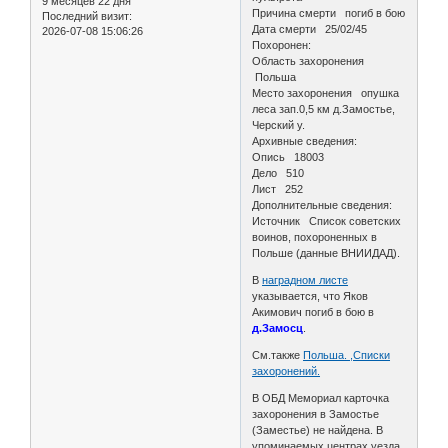
9 месяцев 22 дня
Причина смерти погиб в бою
Последний визит:
Дата смерти 25/02/45
2026-07-08 15:06:26
Похоронен:
Область захоронения
Польша
Место захоронения опушка
леса зап.0,5 км д.Замостье,
Черский у.
Архивные сведения:
Опись 18003
Дело 510
Лист 252
Дополнительные сведения:
Источник Список советских
воинов, похороненных в
Польше (данные ВНИИДАД).
В
наградном листе
указывается, что Яков
Акимович погиб в бою в
д.Замосц
.
См.также
Польша. ,Списки
захоронений.
В ОБД Мемориал карточка
захоронения в Замостье
(Заместье) не найдена. В
упоминаемых центрах уезда,