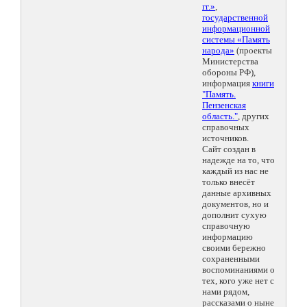
гг.»
,
государственной
информационной
системы «Память
народа»
(проекты
Министерства
обороны РФ),
информация
книги
"Память.
Пензенская
область."
, других
справочных
источников.
Сайт создан в
надежде на то, что
каждый из нас не
только внесёт
данные архивных
документов, но и
дополнит сухую
справочную
информацию
своими бережно
сохраненными
воспоминаниями о
тех, кого уже нет с
нами рядом,
рассказами о ныне