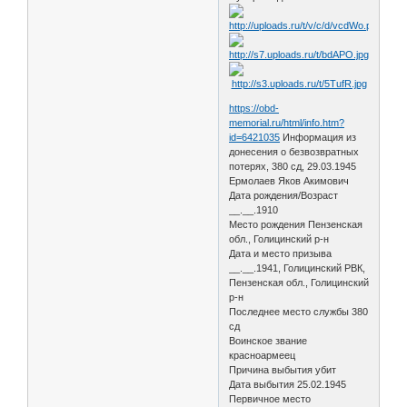
https://obd-
memorial.ru/html/info.htm?
id=6421035
Информация из
донесения о безвозвратных
потерях, 380 сд, 29.03.1945
Ермолаев Яков Акимович
Дата рождения/Возраст
__.__.1910
Место рождения Пензенская
обл., Голицинский р-н
Дата и место призыва
__.__.1941, Голицинский РВК,
Пензенская обл., Голицинский
р-н
Последнее место службы 380
сд
Воинское звание
красноармеец
Причина выбытия убит
Дата выбытия 25.02.1945
Первичное место