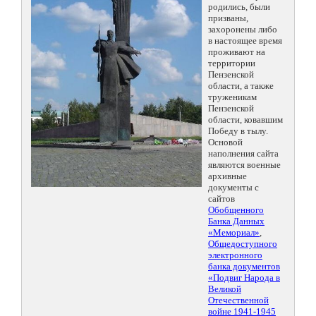
родились, были
призваны,
захоронены либо
в настоящее время
проживают на
территории
Пензенской
области, а также
труженикам
Пензенской
области, ковавшим
Победу в тылу.
Основой
наполнения сайта
являются военные
архивные
документы с
сайтов
Обобщенного
Банка Данных
«Мемориал»
,
Общедоступного
электронного
банка документов
«Подвиг Народа в
Великой
Отечественной
войне 1941-1945