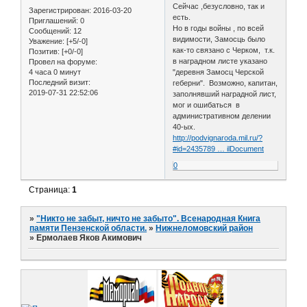
Сейчас ,безусловно, так и
Зарегистрирован
: 2016-03-20
есть.
Приглашений:
0
Но в годы войны , по всей
Сообщений:
12
видимости, Замосць было
Уважение:
[+5/-0]
как-то связано с Черком, т.к.
Позитив:
[+0/-0]
в наградном листе указано
Провел на форуме:
4 часа 0 минут
"деревня Замосц Черской
Последний визит:
геберни". Возможно, капитан,
2019-07-31 22:52:06
заполнявший наградной лист,
мог и ошибаться в
административном делении
40-ых.
http://podvignaroda.mil.ru/?
#id=2435789 … ilDocument
0
Страница:
1
»
"Никто не забыт, ничто не забыто". Всенародная Книга
памяти Пензенской области.
»
Нижнеломовский район
»
Ермолаев Яков Акимович