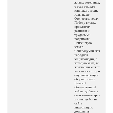
живых ветеранах,
о всех тех, кто
защищал в лихие
годы наше
Отечество, ковал
Победу в тылу,
прославлял
ратными и
трудовыми
подвигами
Пензенскую
землю.
Сайт задуман, как
народная
энциклопедия, в
которую каждый
желающий может
внести известную
ему информацию
об участниках
Великой
Отечественной
войны, добавить
свои комментарии
к имеющейся на
сайте
информации,
дополнить