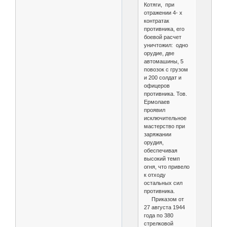
Котяги, при
отражении 4- х
контратак
противника, его
боевой расчет
уничтожил: одно
орудие, две
автомашины, 5
повозок с грузом
и 200 солдат и
офицеров
противника. Тов.
Ермолаев
проявил
исключительное
мастерство при
заряжании
орудия,
обеспечивая
высокий темп
огня, что привело
к отходу
остальных сил
противника.
Приказом от
27 августа 1944
года по 380
стрелковой