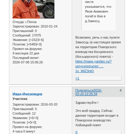
листе
указывается, что
Яков Акимович
погиб в бою в
д.Замосц.
Откуда:
г.Пенза
Зарегистрирован
: 2010-01-24
Приглашений:
0
Сообщений:
17075
Возможно, речь о нас.пункте
Уважение:
[+1523/-6]
Замосць (в настоящее время
Позитив:
[+5483/-0]
на территории Поморского
Провел на форуме:
воеводства Косцежского
9 месяцев 22 дня
(Косьцерского) повята) -
Последний визит:
https://maps.yandex.ru/?
2026-07-08 15:06:26
um=constructor: …
1v_WIZ3ntO
+1
Поделиться
2016-
4
Иван Иноземцев
03-20 12:25:34
Участник
Здравствуйте !
Зарегистрирован
: 2016-03-20
Приглашений:
0
Это мой прадед. Сейчас
Сообщений:
12
данная территория входит в
Уважение:
[+5/-0]
Поморское воеводство
Позитив:
[+0/-0]
Хойницкий повят
Провел на форуме:
4 часа 0 минут
0