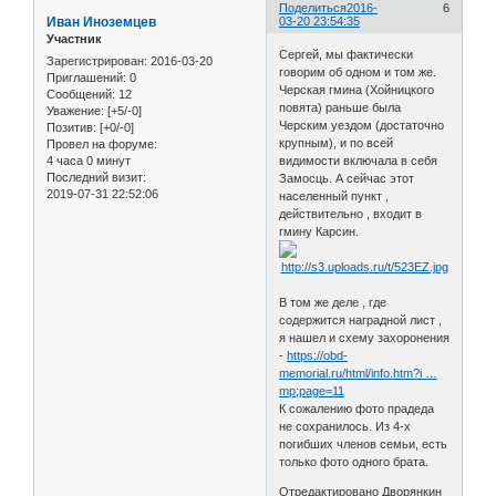
Поделиться
2016-
6
Иван Иноземцев
03-20 23:54:35
Участник
Сергей, мы фактически
Зарегистрирован
: 2016-03-20
говорим об одном и том же.
Приглашений:
0
Черская гмина (Хойницкого
Сообщений:
12
повята) раньше была
Уважение:
[+5/-0]
Черским уездом (достаточно
Позитив:
[+0/-0]
крупным), и по всей
Провел на форуме:
4 часа 0 минут
видимости включала в себя
Последний визит:
Замосць. А сейчас этот
2019-07-31 22:52:06
населенный пункт ,
действительно , входит в
гмину Карсин.
В том же деле , где
содержится наградной лист ,
я нашел и схему захоронения
-
https://obd-
memorial.ru/html/info.htm?i …
mp;page=11
К сожалению фото прадеда
не сохранилось. Из 4-х
погибших членов семьи, есть
только фото одного брата.
Отредактировано Дворянкин