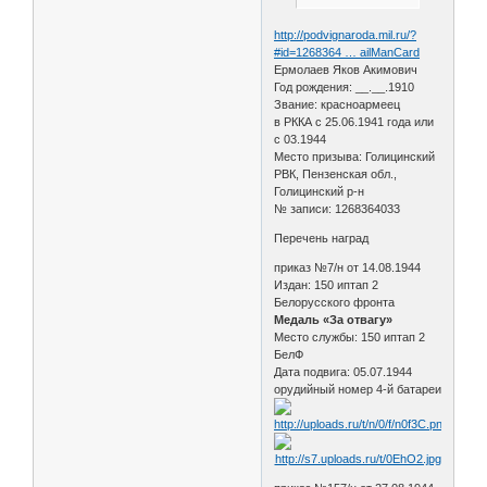
http://podvignaroda.mil.ru/?
#id=1268364 … ailManCard
Ермолаев Яков Акимович
Год рождения: __.__.1910
Звание: красноармеец
в РККА с 25.06.1941 года или
с 03.1944
Место призыва: Голицинский
РВК, Пензенская обл.,
Голицинский р-н
№ записи: 1268364033
Перечень наград
приказ №7/н от 14.08.1944
Издан: 150 иптап 2
Белорусского фронта
Медаль «За отвагу»
Место службы: 150 иптап 2
БелФ
Дата подвига: 05.07.1944
орудийный номер 4-й батареи