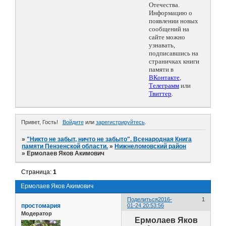
Отечества.
Информацию о
появлении новых
сообщений на
сайте можно
узнавать,
подписавшись на
страничках книги
памяти в
ВКонтакте
,
Телеграмм
или
Твиттер
.
Привет, Гость!
Войдите
или
зарегистрируйтесь
.
»
"Никто не забыт, ничто не забыто". Всенародная Книга
памяти Пензенской области.
»
Нижнеломовский район
»
Ермолаев Яков Акимович
Страница:
1
Ермолаев Яков Акимович
Поделиться
2016-
1
простомария
01-24 20:53:56
Модератор
Ермолаев Яков