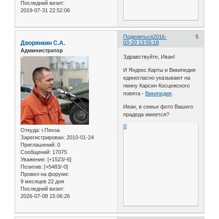
Последний визит:
2019-07-31 22:52:06
Поделиться
2016-
5
Дворянкин С.А.
03-20 13:55:18
Администратор
Здравствуйте, Иван!
И Яндекс.Карты и Википедия
единогласно указывают на
гмину Карсин Косцежского
повята -
Википедия
.
Иван, в семье фото Вашего
прадеда имеется?
0
Откуда:
г.Пенза
Зарегистрирован
: 2010-01-24
Приглашений:
0
Сообщений:
17075
Уважение:
[+1523/-6]
Позитив:
[+5483/-0]
Провел на форуме:
9 месяцев 22 дня
Последний визит:
2026-07-08 15:06:26