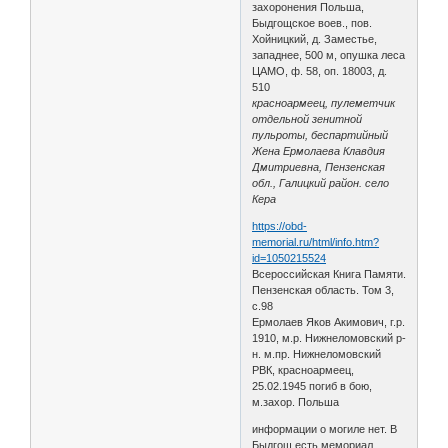
захоронения Польша,
Быдгощское воев., пов.
Хойницкий, д. Заместье,
западнее, 500 м, опушка леса
ЦАМО, ф. 58, оп. 18003, д.
510
красноармеец, пулеметчик
отдельной зенитной
пульроты, беспартийный
Жена Ермолаева Клавдия
Дмитриевна, Пензенская
обл., Галицкий район. село
Кера
https://obd-
memorial.ru/html/info.htm?
id=1050215524
Всероссийская Книга Памяти.
Пензенская область. Том 3,
с.98
Ермолаев Яков Акимович, г.р.
1910, м.р. Нижнеломовский р-
н. м.пр. Нижнеломовский
РВК, красноармеец,
25.02.1945 погиб в бою,
м.захор. Польша
информации о могиле нет. В
Быдгощ есть мемориал