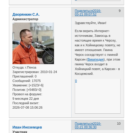
Поделиться
2016-
9
Дворянкин С.А.
03-21 09:07:52
Администратор
Здравствуйте, Иван!
Если верить Интернет-
источникам, Замосць в
настоящее время к Черску,
как и к Хойницкому повяту, не
имеет отношения. Гмина
Черск соседствует с гминой
Карсин (
Википедия
), при этом
гмина Черск входит в
Откуда:
г.Пенза
Хойницкий повят, а Карсин - в
Зарегистрирован
: 2010-01-24
Косцежский.
Приглашений:
0
Сообщений:
17075
0
Уважение:
[+1523/-6]
Позитив:
[+5483/-0]
Провел на форуме:
9 месяцев 22 дня
Последний визит:
2026-07-08 15:06:26
Поделиться
2016-
10
Иван Иноземцев
03-21 09:36:30
Участник