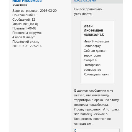
Иван Иноземцев
03-21 05:52:40
Участник
Вы все правильно
Зарегистрирован
: 2016-03-20
указываете.
Приглашений:
0
Сообщений:
12
Уважение:
[+5/-0]
Иван
Позитив:
[+0/-0]
Иноземцев
Провел на форуме:
написал(а):
4 часа 0 минут
Иван Иноземцев
Последний визит:
написал(а):
2019-07-31 22:52:06
Сейчас данная
территория
входит в
Поморское
воеводство
Хойницкий повят
В данном сообщении я не
указал, что имел ввиду
территории Черска , по этому
возникла неразбериха.
Прошу прощения. А тот факт,
что Замосць сейчас в
Косцежском повяте я не
оспариваю .
0