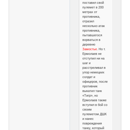
поставил свой
пулемет в 200
метрах от
противника,
отразил
несколько атак
противника,
пытавшегося
ворваться в
деревню
Замостье
. Но т.
Ермолаев не
отступил ни на
шаг и
расстреливал в
упор немецких
солдат и
офицеров, после
противник
выкатил танк
«Тигр», но
Ермолаев также
вступил в бой со
своим
пулеметом ДШК
и нанес
повреждения
танку, который