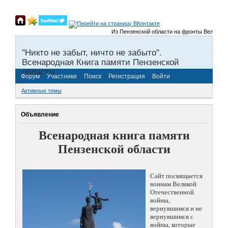
Из Пензенской области на фронты Великой Отече
"Никто не забыт, ничто не забыто".
Всенародная Книга памяти Пензенской
области.
Форум
Участники
Поиск
Регистрация
Войти
Активные темы
Объявление
Всенародная книга памяти
Пензенской области
Сайт посвящается
воинам Великой
Отечественной
войны,
вернувшимся и не
вернувшимся с
войны, которые