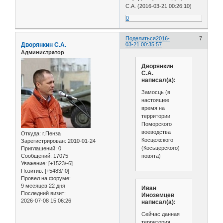
С.А. (2016-03-21 00:26:10)
0
Поделиться
2016-
7
Дворянкин С.А.
03-21 00:35:57
Администратор
Дворянкин
С.А.
написал(а):
Замосць (в
настоящее
время на
территории
Поморского
воеводства
Откуда:
г.Пенза
Косцежского
Зарегистрирован
: 2010-01-24
(Косьцерского)
Приглашений:
0
повята)
Сообщений:
17075
Уважение:
[+1523/-6]
Позитив:
[+5483/-0]
Провел на форуме:
9 месяцев 22 дня
Иван
Последний визит:
Иноземцев
2026-07-08 15:06:26
написал(а):
Сейчас данная
территория