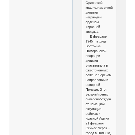
Орловской
краснознаменной
дивизии
награжден
орденом
«Красной
звезды».
В феврале
1945 г. в ходе
Восточно-
Померанской
операции
дивизия
участвовала в
ожесточенных
боях на Черском
направлении в
северной
Польше. Этот
уездный центр
был освобожден
от немецкой
оккупации
войсками
Красной Армии
21 февраля.
Сейчас Черск –
город в Польше,