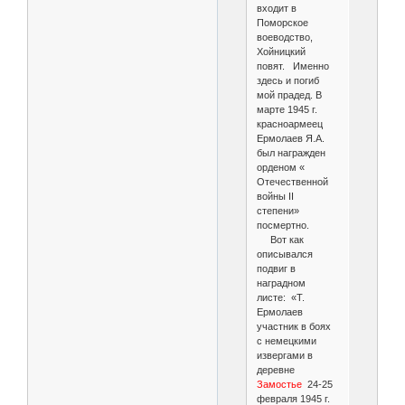
входит в
Поморское
воеводство,
Хойницкий
повят. Именно
здесь и погиб
мой прадед. В
марте 1945 г.
красноармеец
Ермолаев Я.А.
был награжден
орденом «
Отечественной
войны II
степени»
посмертно.
Вот как
описывался
подвиг в
наградном
листе: «Т.
Ермолаев
участник в боях
с немецкими
извергами в
деревне
Замостье
24-25
февраля 1945 г.