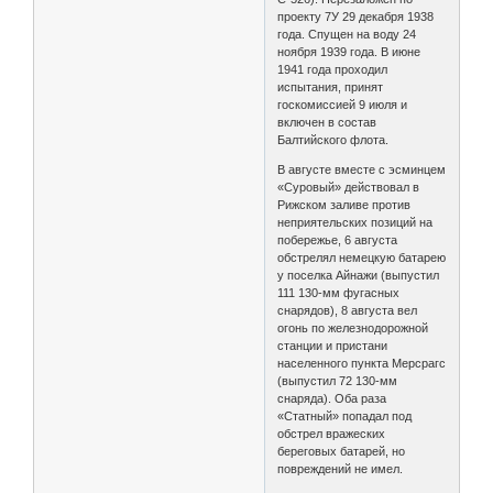
проекту 7У 29 декабря 1938
года. Спущен на воду 24
ноября 1939 года. В июне
1941 года проходил
испытания, принят
госкомиссией 9 июля и
включен в состав
Балтийского флота.
В августе вместе с эсминцем
«Суровый» действовал в
Рижском заливе против
неприятельских позиций на
побережье, 6 августа
обстрелял немецкую батарею
у поселка Айнажи (выпустил
111 130-мм фугасных
снарядов), 8 августа вел
огонь по железнодорожной
станции и пристани
населенного пункта Мерсрагс
(выпустил 72 130-мм
снаряда). Оба раза
«Статный» попадал под
обстрел вражеских
береговых батарей, но
повреждений не имел.