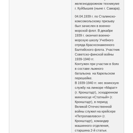
железнодорожном техникуме
г. Куйбышев (ныне г. Самара).
04.04.1939 г. по Сталинско-
комсомольскому призыву
был зачислен в военно-
морской флот. В декабре
1939 г. окончил военно-
морскую школу Учебного
отряда Краснознаменного
Балтийского флота. Участник
Советско-финской войны
1939-1940 гг.
Контужен при участии в боях
в составе лыжного
батальона на Карельском
перешейке.
В 1939-1940 гг. нес воинскую
службу на линкоре «Марат»
(г. Кронштадт), эскадренном
миноносце «Статный» (г.
Кронштадт), в период
Великой Отечественной
войны служил на крейсере
«Петропавловск» (г.
Кронштадт), командир
машинного отделения,
старшина 2-й статьи.