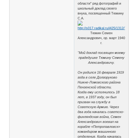
области" ряд фотографий и
школьный доклад своего
внука, посвященный Тюмину
С.А.
Тюмин Семен
Александрович, ор. март 1940
г.
"Мой доклад посвящен моему
прадедушке Тюмину Семену
Александровичу.
Он родился 16 февраля 1919
года в селе Долгоруково
Нижне-Ломовского района
Пензенской области.
Когда ему исполнилось 18
лет, в 1937 году, он был
призван на службу в
Советскую Армию. Через
два года началась советско-
финляндская война, Семен
Александрович воевал на
корабле «Петропавловск»
командиром машинного
отделения. Когда началась