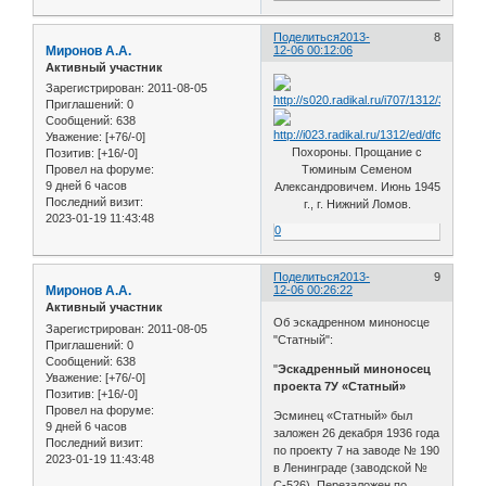
Поделиться
2013-
8
Миронов А.А.
12-06 00:12:06
Активный участник
Зарегистрирован
: 2011-08-05
Приглашений:
0
Сообщений:
638
Уважение:
[+76/-0]
Похороны. Прощание с
Позитив:
[+16/-0]
Тюминым Семеном
Провел на форуме:
9 дней 6 часов
Александровичем. Июнь 1945
Последний визит:
г., г. Нижний Ломов.
2023-01-19 11:43:48
0
Поделиться
2013-
9
Миронов А.А.
12-06 00:26:22
Активный участник
Об эскадренном миноносце
Зарегистрирован
: 2011-08-05
"Статный":
Приглашений:
0
Сообщений:
638
"
Эскадренный миноносец
Уважение:
[+76/-0]
проекта 7У «Статный»
Позитив:
[+16/-0]
Провел на форуме:
Эсминец «Статный» был
9 дней 6 часов
заложен 26 декабря 1936 года
Последний визит:
по проекту 7 на заводе № 190
2023-01-19 11:43:48
в Ленинграде (заводской №
С-526). Перезаложен по