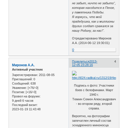
не забыт, ничто не забыто",
которая находится в Пензе,
у памятника Победы.
Я горжусь, что мой
прадедушка, как и миллионы
других солдат сражался за
нашу Родину, за нас!".
Отредактировано Миронов
А.А. (2014-06-12 19:30:01)
0
Поделиться
2013-
4
Миронов А.А.
12-05 23:28:16
Активный участник
Зарегистрирован
: 2011-08-05
Приглашений:
0
Сообщений:
638
Подпись к фото: Участники
Уважение:
[+76/-0]
боев с белофинами. Март
Позитив:
[+16/-0]
1940 г.
Провел на форуме:
Тюмин Семен Александрович
9 дней 6 часов
- во втором ряду, второй
Последний визит:
справа.
2023-01-19 11:43:48
Вероятно, на фотографии
запечатлен личный состав
эскадренного миноносца