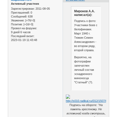
Активный участник
Зарегистрирован
: 2011-08-05
Миронов А.А.
Приглашений:
0
написал(а):
Сообщений:
638
Уважение:
[+76/-0]
Подпись к фото:
Позитив:
[+16/-0]
Участники боев с
Провел на форуме:
белофинами.
9 дней 6 часов
Март 1940 г.
Последний визит:
Тюмин Семен
2023-01-19 11:43:48
Александрович -
во втором ряду,
второй справа.
Вероятно, на
фотографии
запечатлен
личный состав
эскадренного
миноносца
"Статный" (?).
Подпись на обороте:
"На
память крестному. Не
вспоминай когда смотришь,