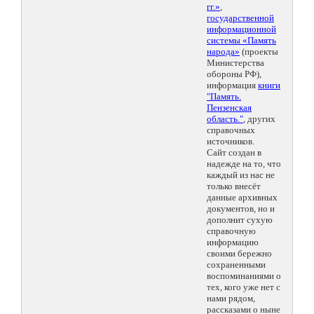
гг.»
,
государственной
информационной
системы «Память
народа»
(проекты
Министерства
обороны РФ),
информация
книги
"Память.
Пензенская
область."
, других
справочных
источников.
Сайт создан в
надежде на то, что
каждый из нас не
только внесёт
данные архивных
документов, но и
дополнит сухую
справочную
информацию
своими бережно
сохраненными
воспоминаниями о
тех, кого уже нет с
нами рядом,
рассказами о ныне