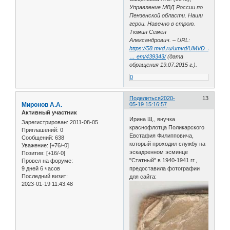
Управление МВД России по
Пензенской области. Наши
герои. Навечно в строю.
Тюмин Семен
Александрович. – URL:
https://58.mvd.ru/umvd/UMVD_Rossii_
… em/439343/
(дата
обращения 19.07.2015 г.).
0
Поделиться
2020-
13
Миронов А.А.
05-19 15:16:57
Активный участник
Ирина Щ., внучка
Зарегистрирован
: 2011-08-05
краснофлотца Поликарского
Приглашений:
0
Евстафия Филипповича,
Сообщений:
638
который проходил службу на
Уважение:
[+76/-0]
эскадренном эсминце
Позитив:
[+16/-0]
"Статный" в 1940-1941 гг.,
Провел на форуме:
9 дней 6 часов
предоставила фотографии
Последний визит:
для сайта:
2023-01-19 11:43:48