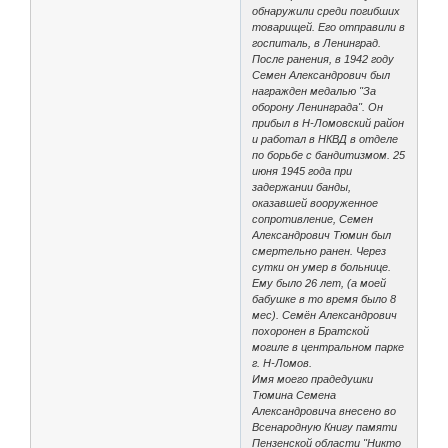
обнаружили среди погибших
товарищей. Его отправили в
госпиталь, в Ленинград.
После ранения, в 1942 году
Семен Александрович был
награжден медалью "За
оборону Ленинграда". Он
прибыл в Н-Ломовский район
и работал в НКВД в отделе
по борьбе с бандитизмом. 25
июня 1945 года при
задержании банды,
оказавшей вооруженное
сопротивление, Семен
Александрович Тюмин был
смертельно ранен. Через
сутки он умер в больнице.
Ему было 26 лет, (а моей
бабушке в то время было 8
мес). Семён Александрович
похоронен в Братской
могиле в центральном парке
г. Н-Ломов.
Имя моего прадедушки
Тюмина Семена
Александровича внесено во
Всенародную Книгу памяти
Пензенской области "Никто