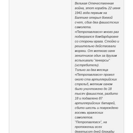
Великая Отечественная
война, этот корабль 22 июня
1941 года первым на
Балтике открыл боевой
счет, сбив два фашистских
самолета.
«Петропавловск» много раз
подвергался бомбардировке
со стороны врага. Стойко и
решительно действовали
моряки. От меткого огня
зенитчиков один за другим
вспыхивали "юнкерсы"
(истребители).
Только за два месяца
«Петропавловск» провел
около ста артиллерийских
стрельб, метким огнем
было уничтожено до 18
тысяч фашистов, разбито
18 и подавлено 87
артиллерийских батарей,
сбито шесть и повреждено
восемь вражеских
самолетов.
"Петропавловск", на
протяжении всех
девятисот дней блокады