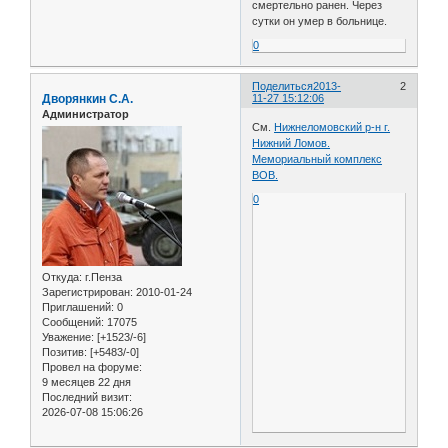
смертельно ранен. Через
сутки он умер в больнице.
0
Поделиться
2013-
2
Дворянкин С.А.
11-27 15:12:06
Администратор
См.
Нижнеломовский р-н г.
Нижний Ломов.
Мемориальный комплекс
ВОВ.
0
Откуда:
г.Пенза
Зарегистрирован
: 2010-01-24
Приглашений:
0
Сообщений:
17075
Уважение:
[+1523/-6]
Позитив:
[+5483/-0]
Провел на форуме:
9 месяцев 22 дня
Последний визит:
2026-07-08 15:06:26