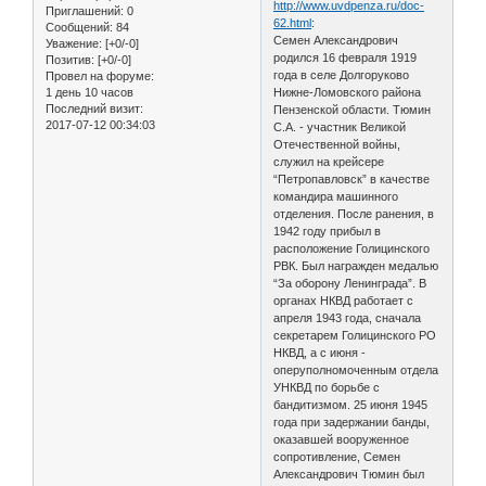
http://www.uvdpenza.ru/doc-
Приглашений:
0
62.html
:
Сообщений:
84
Семен Александрович
Уважение:
[+0/-0]
родился 16 февраля 1919
Позитив:
[+0/-0]
года в селе Долгоруково
Провел на форуме:
1 день 10 часов
Нижне-Ломовского района
Последний визит:
Пензенской области. Тюмин
2017-07-12 00:34:03
С.А. - участник Великой
Отечественной войны,
служил на крейсере
“Петропавловск” в качестве
командира машинного
отделения. После ранения, в
1942 году прибыл в
расположение Голицинского
РВК. Был награжден медалью
“За оборону Ленинграда”. В
органах НКВД работает с
апреля 1943 года, сначала
секретарем Голицинского РО
НКВД, а с июня -
оперуполномоченным отдела
УНКВД по борьбе с
бандитизмом. 25 июня 1945
года при задержании банды,
оказавшей вооруженное
сопротивление, Семен
Александрович Тюмин был