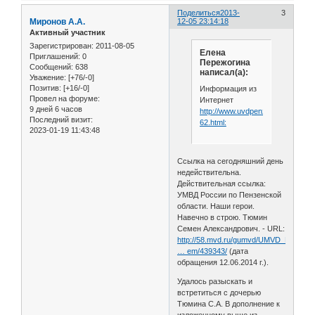
Поделиться
2013-
3
Миронов А.А.
12-05 23:14:18
Активный участник
Зарегистрирован
: 2011-08-05
Елена
Приглашений:
0
Пережогина
Сообщений:
638
написал(а):
Уважение:
[+76/-0]
Позитив:
[+16/-0]
Информация из
Провел на форуме:
Интернет
9 дней 6 часов
http://www.uvdpenza.ru/doc-
Последний визит:
62.html:
2023-01-19 11:43:48
Ссылка на сегодняшний день
недействительна.
Действительная ссылка:
УМВД России по Пензенской
области. Наши герои.
Навечно в строю. Тюмин
Семен Александрович. - URL:
http://58.mvd.ru/gumvd/UMVD_Rossii_
… em/439343/
(дата
обращения 12.06.2014 г.).
Удалось разыскать и
встретиться с дочерью
Тюмина С.А. В дополнение к
изложенному выше из