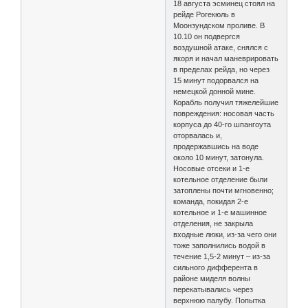
18 августа эсминец стоял на
рейде Рогекюль в
Моонзундском проливе. В
10.10 он подвергся
воздушной атаке, снялся с
якоря и начал маневрировать
в пределах рейда, но через
15 минут подорвался на
немецкой донной мине.
Корабль получил тяжелейшие
повреждения: носовая часть
корпуса до 40-го шпангоута
оторвалась и,
продержавшись на воде
около 10 минут, затонула.
Носовые отсеки и 1-е
котельное отделение были
затоплены почти мгновенно;
команда, покидая 2-е
котельное и 1-е машинное
отделения, не закрыла
входные люки, из-за чего они
тоже заполнились водой в
течение 1,5-2 минут – из-за
сильного дифферента в
районе миделя волны
перекатывались через
верхнюю палубу. Попытка