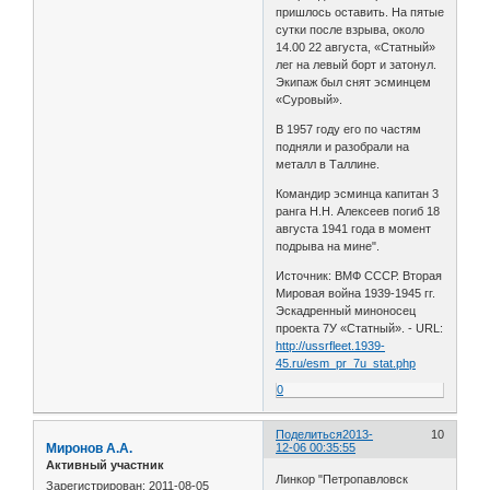
пришлось оставить. На пятые
сутки после взрыва, около
14.00 22 августа, «Статный»
лег на левый борт и затонул.
Экипаж был снят эсминцем
«Суровый».
В 1957 году его по частям
подняли и разобрали на
металл в Таллине.
Командир эсминца капитан 3
ранга Н.Н. Алексеев погиб 18
августа 1941 года в момент
подрыва на мине".
Источник: ВМФ СССР. Вторая
Мировая война 1939-1945 гг.
Эскадренный миноносец
проекта 7У «Статный». - URL:
http://ussrfleet.1939-
45.ru/esm_pr_7u_stat.php
0
Поделиться
2013-
10
Миронов А.А.
12-06 00:35:55
Активный участник
Линкор "Петропавловск
Зарегистрирован
: 2011-08-05