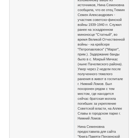
источников, Нина Семеновна
сообщила, что ее отец Тюмин
Семен Александрович -
участник советско-финской
войны 1939-1940 гг. Служил
ранее на эскадренном
миноносце "Статный", во
время Великой Отчественной
войны - на крейсере
"Петропавловск" ("Марат",
прим.). Задержание банды
было в с. Мокрый Мичкас
(ныне Пачелмского района).
Умер через 2 недели после
полученного тяжелого
ранения в живот в госпитале
г. Нижний Ломов. Был
похоронен рядом с тем
местом, где находится
сейчас братская могила
погибших за укрепление
Советской власти, на Аллее
Славы в городском парке г.
Нижний Ломов.
Нина Семеновна
предоставила для сайта
"Книга Памяти Пензенской