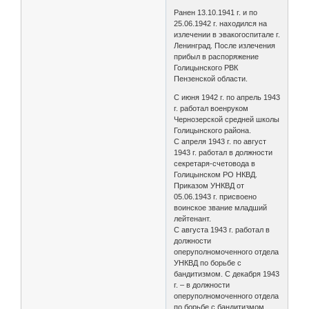
Ранен 13.10.1941 г. и по
25.06.1942 г. находился на
излечении в эвакогоспитале г.
Ленинград. После излечения
прибыл в распоряжение
Голицынского РВК
Пензенской области.
С июня 1942 г. по апрель 1943
г. работал военруком
Чернозерской средней школы
Голицынского района.
С апреля 1943 г. по август
1943 г. работал в должности
секретаря-счетовода в
Голицынском РО НКВД.
Приказом УНКВД от
05.06.1943 г. присвоено
воинское звание младший
лейтенант.
С августа 1943 г. работал в
должности
оперуполномоченного отдела
УНКВД по борьбе с
бандитизмом. С декабря 1943
г. – в должности
оперуполномоченного отдела
по борьбе с бандитизмом