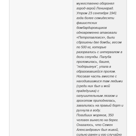
мужественно оборонял
город-герой Ленинград.
Утром 23 сентября 1941
года более семидесяти
фашистских
бомбардировщиков
одновременно атаковали
«Петропавловск», были
сброшены две бомбы, весом
по 500 кг, которые
разорвались с интервалом в
доли секунды. Палуба
проломилась, башня,
"подпрыгнув", упала в
образовавшейся пролом.
Носовая часть вместе с
находившимися там людьми
(среди них был и мой
прадедушка) с
оглушительным лязгом и
грохотом приподнялась,
завалилась на правый борт и
рухнула в воду.
Погибших моряков, 350
человек вынесло на берег.
Оказалось, что Семен
Александрович был живой,
сильно ранен и его случайно