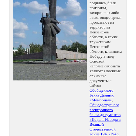
родились, были
призваны,
захоронены либо
в настоящее время
проживают на
территории
Пензенской
области, а также
труженикам
Пензенской
области, ковавшим
Победу в тылу.
Основой
наполнения сайта
являются военные
архивные
документы с
сайтов
Обобщенного
Банка Данных
«Мемориал»
,
Общедоступного
электронного
банка документов
«Подвиг Народа в
Великой
Отечественной
войне 1941-1945