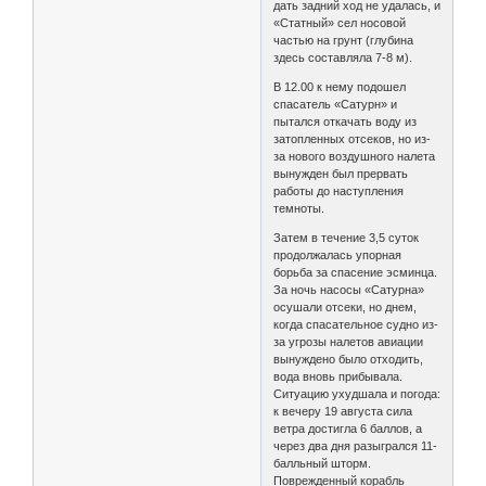
дать задний ход не удалась, и
«Статный» сел носовой
частью на грунт (глубина
здесь составляла 7-8 м).
В 12.00 к нему подошел
спасатель «Сатурн» и
пытался откачать воду из
затопленных отсеков, но из-
за нового воздушного налета
вынужден был прервать
работы до наступления
темноты.
Затем в течение 3,5 суток
продолжалась упорная
борьба за спасение эсминца.
За ночь насосы «Сатурна»
осушали отсеки, но днем,
когда спасательное судно из-
за угрозы налетов авиации
вынуждено было отходить,
вода вновь прибывала.
Ситуацию ухудшала и погода:
к вечеру 19 августа сила
ветра достигла 6 баллов, а
через два дня разыгрался 11-
балльный шторм.
Поврежденный корабль