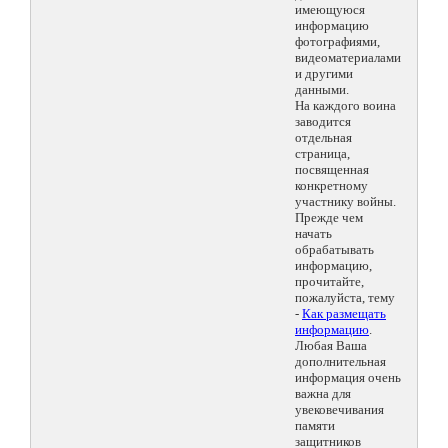
имеющуюся
информацию
фотографиями,
видеоматериалами
и другими
данными.
На каждого воина
заводится
отдельная
страница,
посвященная
конкретному
участнику войны.
Прежде чем
начать
обрабатывать
информацию,
прочитайте,
пожалуйста, тему
-
Как размещать
информацию
.
Любая Ваша
дополнительная
информация очень
важна для
увековечивания
памяти
защитников