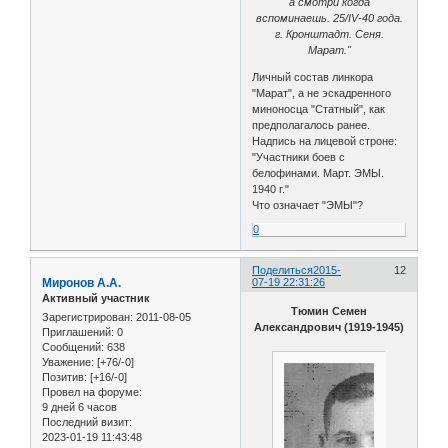
а смотри когда
вспоминаешь. 25/IV-40 года.
г. Кронштадт. Сеня.
Марат."
Личный состав линкора
"Марат", а не эскадренного
миноносца "Статный", как
предполагалось ранее.
Надпись на лицевой строне:
"Участники боев с
белофинами. Март. ЭМЫ.
1940 г."
Что означает "ЭМЫ"?
0
Поделиться
2015-
12
Миронов А.А.
07-19 22:31:26
Активный участник
Тюмин Семен
Зарегистрирован
: 2011-08-05
Александрович (1919-1945)
Приглашений:
0
Сообщений:
638
Уважение:
[+76/-0]
Позитив:
[+16/-0]
Провел на форуме:
9 дней 6 часов
Последний визит:
2023-01-19 11:43:48