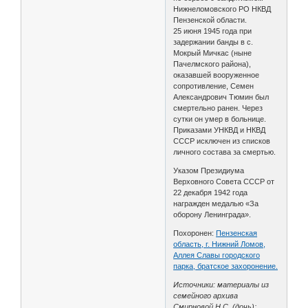
Нижнеломовского РО НКВД
Пензенской области.
25 июня 1945 года при
задержании банды в с.
Мокрый Мичкас (ныне
Пачелмского района),
оказавшей вооруженное
сопротивление, Семен
Александрович Тюмин был
смертельно ранен. Через
сутки он умер в больнице.
Приказами УНКВД и НКВД
СССР исключен из списков
личного состава за смертью.
Указом Президиума
Верховного Совета СССР от
22 декабря 1942 года
награжден медалью «За
оборону Ленинграда».
Похоронен:
Пензенская
область, г. Нижний Ломов,
Аллея Славы городского
парка, братское захоронение.
Источники: материалы из
семейного архива
Смирновой Н.С. (дочь);