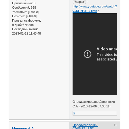
("Марат") -
Приглашений:
0
http://www.youtube.com/watch?
Сообщений:
638
v=KH7P3E3HIMk
:
Уважение:
[+76/-0]
Позитив:
[+16/-0]
Провел на форуме:
9 дней 6 часов
Последний визит:
2023-01-19 11:43:48
Отредактировано Дворянкин
С.А. (2013-12-06 07:35:11)
0
Поделиться
2015-
11
Миронов А.А.
07-08 22:49:57