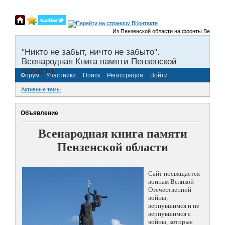
Из Пензенской области на фронты Великой Отече
"Никто не забыт, ничто не забыто".
Всенародная Книга памяти Пензенской
области.
Форум
Участники
Поиск
Регистрация
Войти
Активные темы
Объявление
Всенародная книга памяти
Пензенской области
Сайт посвящается
воинам Великой
Отечественной
войны,
вернувшимся и не
вернувшимся с
войны, которые