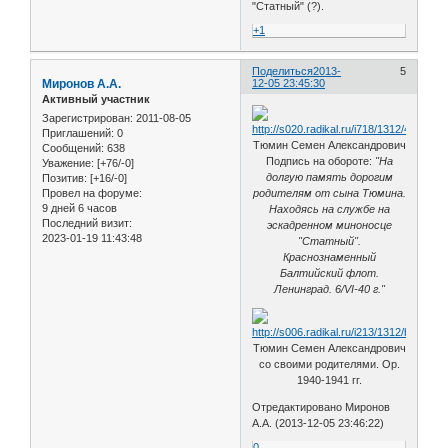
"Статный" (?).
+1
Поделиться
2013-
5
Миронов А.А.
12-05 23:45:30
Активный участник
Зарегистрирован
: 2011-08-05
Приглашений:
0
Тюмин Семен Александрович
Сообщений:
638
Подпись на обороте:
"На
Уважение:
[+76/-0]
долгую память дорогим
Позитив:
[+16/-0]
родителям от сына Тюмина.
Провел на форуме:
9 дней 6 часов
Находясь на службе на
Последний визит:
эскадренном миноносце
2023-01-19 11:43:48
"Статный".
Краснознаменный
Балтийский флот.
Ленинград. 6/VI-40 г."
Тюмин Семен Александрович
со своими родителями. Ор.
1940-1941 гг.
Отредактировано Миронов
А.А. (2013-12-05 23:46:22)
0