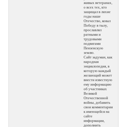
живых ветеранах,
о всех тех, кто
защищал в лихие
годы наше
Отечество, ковал
Победу в тылу,
прославлял
ратными и
трудовыми
подвигами
Пензенскую
землю.
Сайт задуман, как
народная
энциклопедия, в
которую каждый
желающий может
внести известную
ему информацию
об участниках
Великой
Отечественной
войны, добавить
свои комментарии
к имеющейся на
сайте
информации,
дополнить