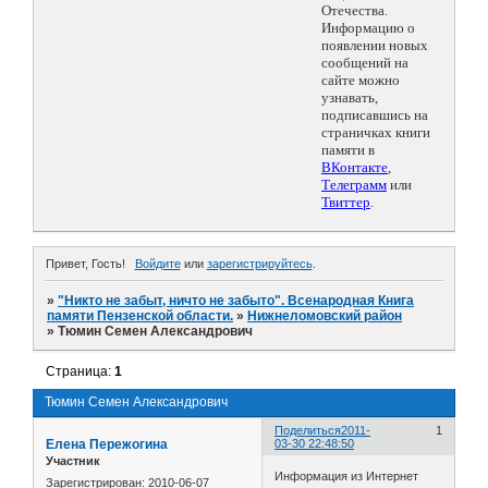
Отечества.
Информацию о
появлении новых
сообщений на
сайте можно
узнавать,
подписавшись на
страничках книги
памяти в
ВКонтакте
,
Телеграмм
или
Твиттер
.
Привет, Гость!
Войдите
или
зарегистрируйтесь
.
»
"Никто не забыт, ничто не забыто". Всенародная Книга
памяти Пензенской области.
»
Нижнеломовский район
»
Тюмин Семен Александрович
Страница:
1
Тюмин Семен Александрович
Поделиться
2011-
1
Елена Пережогина
03-30 22:48:50
Участник
Информация из Интернет
Зарегистрирован
: 2010-06-07