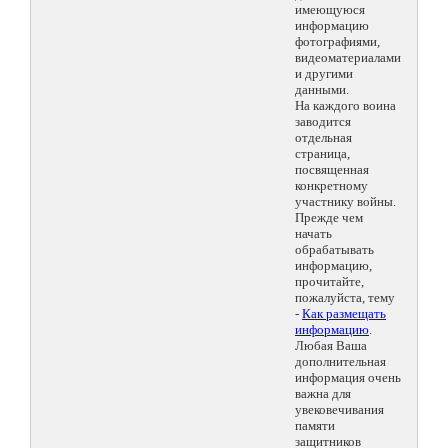
имеющуюся
информацию
фотографиями,
видеоматериалами
и другими
данными.
На каждого воина
заводится
отдельная
страница,
посвященная
конкретному
участнику войны.
Прежде чем
начать
обрабатывать
информацию,
прочитайте,
пожалуйста, тему
-
Как размещать
информацию
.
Любая Ваша
дополнительная
информация очень
важна для
увековечивания
памяти
защитников