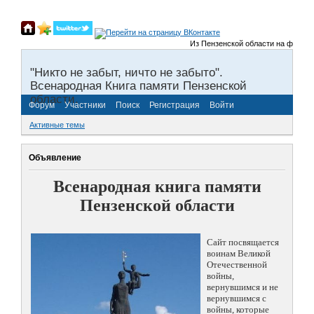
Из Пензенской области на фронты В
"Никто не забыт, ничто не забыто".
Всенародная Книга памяти Пензенской
области.
Форум
Участники
Поиск
Регистрация
Войти
Активные темы
Объявление
Всенародная книга памяти
Пензенской области
Сайт посвящается
воинам Великой
Отечественной
войны,
вернувшимся и не
вернувшимся с
войны, которые