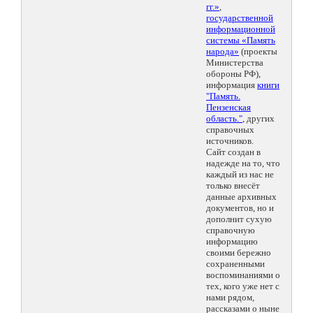
гг.»
,
государственной
информационной
системы «Память
народа»
(проекты
Министерства
обороны РФ),
информация
книги
"Память.
Пензенская
область."
, других
справочных
источников.
Сайт создан в
надежде на то, что
каждый из нас не
только внесёт
данные архивных
документов, но и
дополнит сухую
справочную
информацию
своими бережно
сохраненными
воспоминаниями о
тех, кого уже нет с
нами рядом,
рассказами о ныне