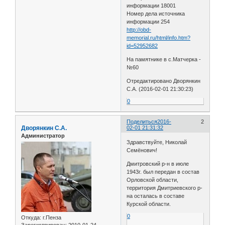
информации 18001
Номер дела источника
информации 254
http://obd-
memorial.ru/html/info.htm?
id=52952682
На памятнике в с.Матчерка -
№60
Отредактировано Дворянкин
С.А. (2016-02-01 21:30:23)
0
Поделиться
2016-
2
Дворянкин С.А.
02-01 21:31:32
Администратор
Здравствуйте, Николай
Семёнович!
Дмитровский р-н в июле
1943г. был передан в состав
Орловской области,
территория Дмитриевского р-
на осталась в составе
Курской области.
0
Откуда:
г.Пенза