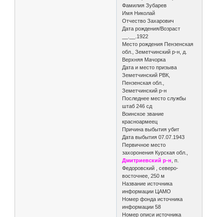
Фамилия Зубарев
Имя Николай
Отчество Захарович
Дата рождения/Возраст
__.__.1922
Место рождения Пензенская
обл., Земетчинский р-н, д.
Верхняя Мачорка
Дата и место призыва
Земетчинский РВК,
Пензенская обл.,
Земетчинский р-н
Последнее место службы
штаб 246 сд
Воинское звание
красноармеец
Причина выбытия убит
Дата выбытия 07.07.1943
Первичное место
захоронения Курская обл.,
Дмитриевский р-н
, п.
Федоровский , северо-
восточнее, 250 м
Название источника
информации ЦАМО
Номер фонда источника
информации 58
Номер описи источника