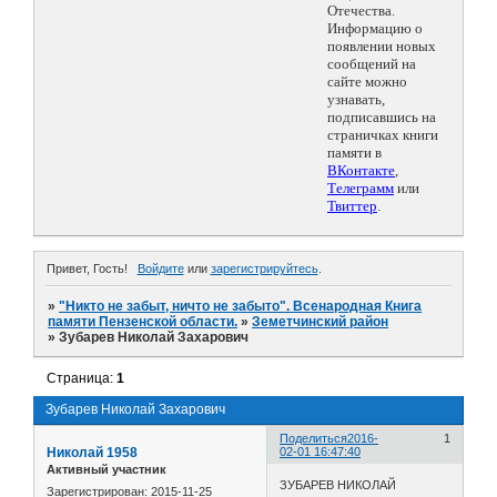
Отечества.
Информацию о
появлении новых
сообщений на
сайте можно
узнавать,
подписавшись на
страничках книги
памяти в
ВКонтакте
,
Телеграмм
или
Твиттер
.
Привет, Гость!
Войдите
или
зарегистрируйтесь
.
»
"Никто не забыт, ничто не забыто". Всенародная Книга
памяти Пензенской области.
»
Земетчинский район
»
Зубарев Николай Захарович
Страница:
1
Зубарев Николай Захарович
Поделиться
2016-
1
Николай 1958
02-01 16:47:40
Активный участник
ЗУБАРЕВ НИКОЛАЙ
Зарегистрирован
: 2015-11-25