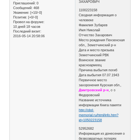
ЗАХАРОВИЧ
Приглашений:
0
Сообщений:
468
1100223158
Уважение:
[+10/-0]
Сводная информация о
Позитив:
[+0/-0]
человеке
Провел на форуме:
Фамилия Зубарев
10 дней 18 часов
Имя Николай
Последний визит:
Отчество Захарович
2016-05-14 20:58:06
Место рождения Пензенская
обл., Земетчинский р-н
Дата и место призыва
Земетчинский РВК
Воинское звание
красноармеец
Причина выбытия погиб
Дата выбытия 07.07.1943
Первичное место
захоронения Курская обл.,
Дмитровский р-н
, с-з
Федоровский
Название источника
информации Книга памяти
http://obd-
memorial.ru/html/info.htm?
id=1050223158
52952682
Информация из донесения о
безвозвратных потерях