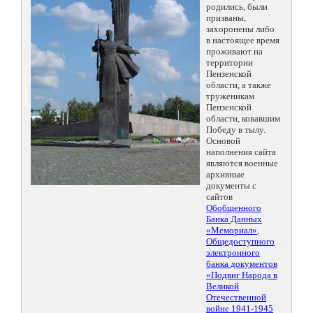
родились, были
призваны,
захоронены либо
в настоящее время
проживают на
территории
Пензенской
области, а также
труженикам
Пензенской
области, ковавшим
Победу в тылу.
Основой
наполнения сайта
являются военные
архивные
документы с
сайтов
Обобщенного
Банка Данных
«Мемориал»
,
Общедоступного
электронного
банка документов
«Подвиг Народа в
Великой
Отечественной
войне 1941-1945