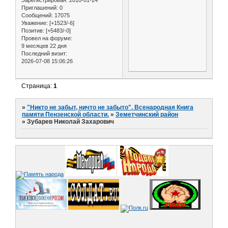
Зарегистрирован
: 2010-01-24
Приглашений:
0
Сообщений:
17075
Уважение:
[+1523/-6]
Позитив:
[+5483/-0]
Провел на форуме:
9 месяцев 22 дня
Последний визит:
2026-07-08 15:06:26
Страница:
1
»
"Никто не забыт, ничто не забыто". Всенародная Книга
памяти Пензенской области.
»
Земетчинский район
»
Зубарев Николай Захарович