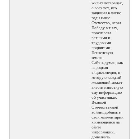
живых ветеранах,
о всех тех, кто
защищал в лихие
годы наше
Отечество, ковал
Победу в тылу,
прославлял
ратными и
трудовыми
подвигами
Пензенскую
землю.
Сайт задуман, как
народная
энциклопедия, в
которую каждый
желающий может
внести известную
ему информацию
об участниках
Великой
Отечественной
войны, добавить
свои комментарии
к имеющейся на
сайте
информации,
дополнить