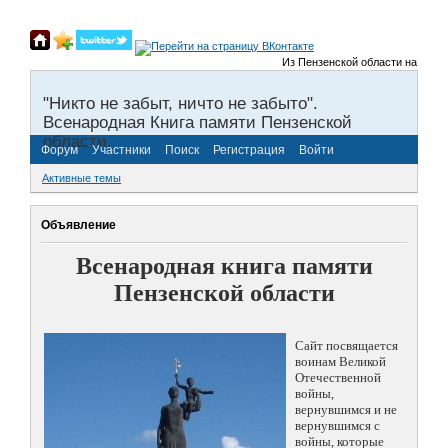
Из Пензенской области на фронты
"Никто не забыт, ничто не забыто".
Всенародная Книга памяти Пензенской
области.
Форум
Участники
Поиск
Регистрация
Войти
Активные темы
Объявление
Всенародная книга памяти
Пензенской области
Сайт посвящается
воинам Великой
Отечественной
войны,
вернувшимся и не
вернувшимся с
войны, которые