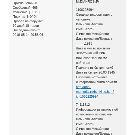
МИХАЙЛОВИЧ
Приглашений:
0
Сообщений:
468
1100225994
Уважение:
[+10/-0]
Сводная информация о
Позитив:
[+0/-0]
человеке
Провел на форуме:
Фамилия Илюхин
10 дней 18 часов
Имя Сергей
Последний визит:
Отчество Михайлович
2016-05-14 20:58:06
Дата рождения/Возраст
__.__.1913
Дата и место призыва
Земетчинский РВК
Воинское звание мл.
лейтенант
Причина выбытия погиб
Дата выбытия 26.03.1945
Название источника
информации Книга памяти
http://obd-
memorial.ru/html/info.htm?
id=1050225994
74111812
Информация из приказа об
исключении из списков
Фамилия Илюхин
Имя Сергей
Отчество Михайлович
Дата рождения/Возраст