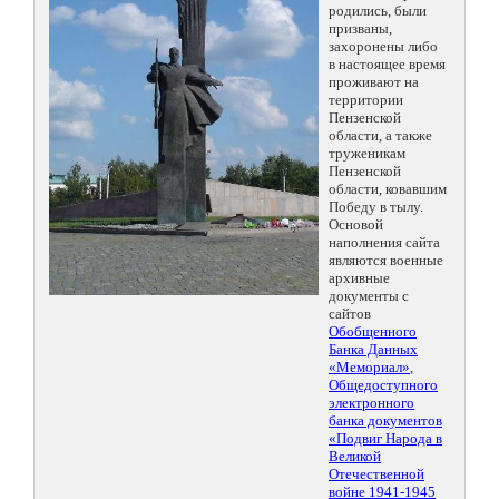
родились, были
призваны,
захоронены либо
в настоящее время
проживают на
территории
Пензенской
области, а также
труженикам
Пензенской
области, ковавшим
Победу в тылу.
Основой
наполнения сайта
являются военные
архивные
документы с
сайтов
Обобщенного
Банка Данных
«Мемориал»
,
Общедоступного
электронного
банка документов
«Подвиг Народа в
Великой
Отечественной
войне 1941-1945