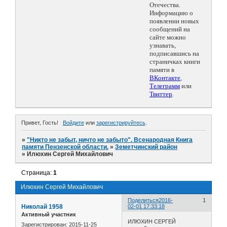
Отечества.
Информацию о
появлении новых
сообщений на
сайте можно
узнавать,
подписавшись на
страничках книги
памяти в
ВКонтакте
,
Телеграмм
или
Твиттер
.
Привет, Гость!
Войдите
или
зарегистрируйтесь
.
»
"Никто не забыт, ничто не забыто". Всенародная Книга
памяти Пензенской области.
»
Земетчинский район
»
Илюхин Сергей Михайлович
Страница:
1
Илюхин Сергей Михайлович
Поделиться
2016-
1
Николай 1958
02-01 17:33:18
Активный участник
ИЛЮХИН СЕРГЕЙ
Зарегистрирован
: 2015-11-25