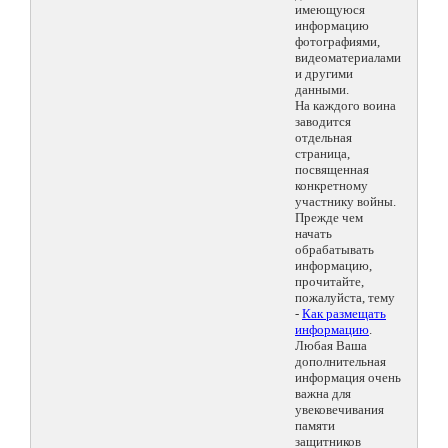
имеющуюся
информацию
фотографиями,
видеоматериалами
и другими
данными.
На каждого воина
заводится
отдельная
страница,
посвященная
конкретному
участнику войны.
Прежде чем
начать
обрабатывать
информацию,
прочитайте,
пожалуйста, тему
-
Как размещать
информацию
.
Любая Ваша
дополнительная
информация очень
важна для
увековечивания
памяти
защитников