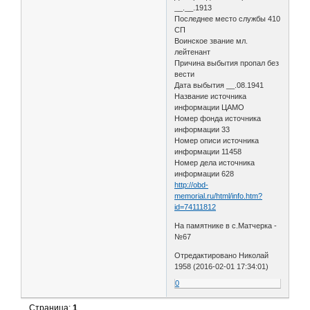
__.__.1913
Последнее место службы 410
СП
Воинское звание мл.
лейтенант
Причина выбытия пропал без
вести
Дата выбытия __.08.1941
Название источника
информации ЦАМО
Номер фонда источника
информации 33
Номер описи источника
информации 11458
Номер дела источника
информации 628
http://obd-
memorial.ru/html/info.htm?
id=74111812
На памятнике в с.Матчерка -
№67
Отредактировано Николай
1958 (2016-02-01 17:34:01)
0
Страница:
1