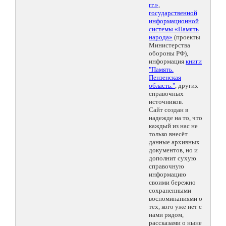
гг.»
,
государственной
информационной
системы «Память
народа»
(проекты
Министерства
обороны РФ),
информация
книги
"Память.
Пензенская
область."
, других
справочных
источников.
Сайт создан в
надежде на то, что
каждый из нас не
только внесёт
данные архивных
документов, но и
дополнит сухую
справочную
информацию
своими бережно
сохраненными
воспоминаниями о
тех, кого уже нет с
нами рядом,
рассказами о ныне