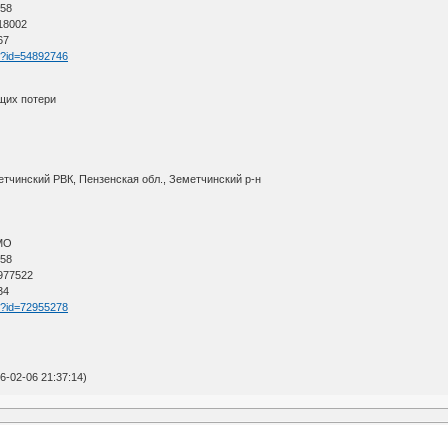
 58
 18002
67
tm?id=54892746
щих потери
етчинский РВК, Пензенская обл., Земетчинский р-н
АМО
 58
 977522
34
tm?id=72955278
-02-06 21:37:14)