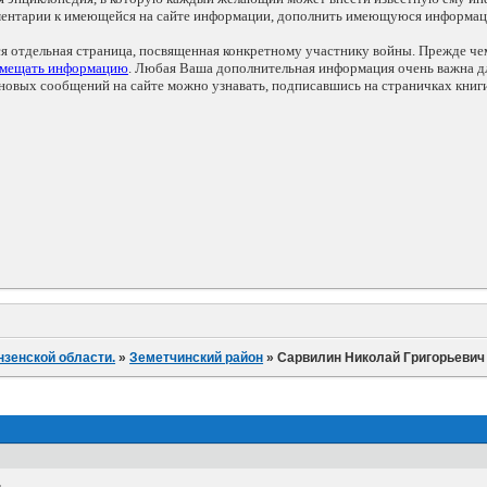
мментарии к имеющейся на сайте информации, дополнить имеющуюся информа
ся отдельная страница, посвященная конкретному участнику войны. Прежде ч
змещать информацию
. Любая Ваша дополнительная информация очень важна дл
овых сообщений на сайте можно узнавать, подписавшись на страничках книг
нзенской области.
»
Земетчинский район
»
Сарвилин Николай Григорьевич