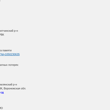
Ч
метчинский р-н
 РВК
га памяти
tm?id=1050230635
ратных потерях
емлянский р-н
ВК, Воронежская обл.
 сд
АМО