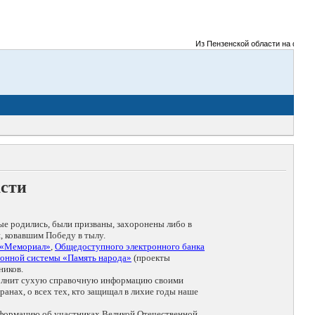
Из Пензенской области на фронты 
асти
ые родились, были призваны, захоронены либо в
, ковавшим Победу в тылу.
 «Мемориал»
,
Общедоступного электронного банка
онной системы «Память народа»
(проекты
ников.
дополнит сухую справочную информацию своими
анах, о всех тех, кто защищал в лихие годы наше
нформацию об участниках Великой Отечественной