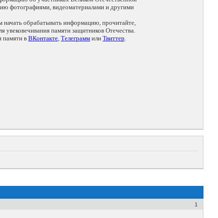
цию фотографиями, видеоматериалами и другими
ем начать обрабатывать информацию, прочитайте,
я увековечивания памяти защитников Отечества.
и памяти в
ВКонтакте
,
Телеграмм
или
Твиттер
.
1