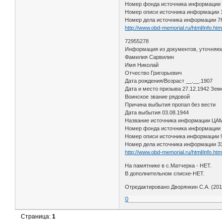
Номер фонда источника информации
Номер описи источника информации
Номер дела источника информации 7
http://www.obd-memorial.ru/html/info.h
72955278
Информация из документов, уточняю
Фамилия Сарвилин
Имя Николай
Отчество Григорьевич
Дата рождения/Возраст __.__.1907
Дата и место призыва 27.12.1942 Зем
Воинское звание рядовой
Причина выбытия пропал без вести
Дата выбытия 03.08.1944
Название источника информации Ц
Номер фонда источника информации
Номер описи источника информации
Номер дела источника информации 3
http://www.obd-memorial.ru/html/info.h
На памятнике в с.Матчерка - НЕТ.
В дополнительном списке-НЕТ.
Отредактировано Дворянкин С.А. (2016
0
Страница:
1