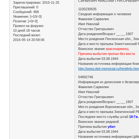
САРВИЛИН НИКОЛАЙ ГРИГОРЬЕВИ
Зарегистрирован
: 2015-11-25
Приглашений:
0
1100230635
Сообщений:
468
Сводная информация о человеке
Уважение:
[+10/-0]
Фамилия Сарвилин
Позитив:
[+0/-0]
Имя Николай
Провел на форуме:
Отчество Григорьевич
10 дней 18 часов
Дата рождения/Возраст __.__.1907
Последний визит:
Место рождения Пензенская обл., Зе
2016-05-14 20:58:06
Дата и место призыва Земетчинский
Воинское звание
красноармеец
Причина выбытия пропал без вести
Дата выбытия 03.08.1944
Название источника информации Кни
http://www.obd-memorial.ru/html/info.h
54892746
Информация из донесения о безвозв
Фамилия Сарвилин
Имя Николай
Отчество Григорьевич
Дата рождения/Возраст __.__.1907
Место рождения Воронежская обл., З
Дата и место призыва Зиниченский Р
Последнее место службы штаб
18 Гв.
Воинское звание рядовой
Причина выбытия
убит
Дата выбытия 03.08.1944
Название источника информации Ц