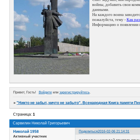
войны, добавить свои ко
данными.
На каждого воина заводит
пожалуйста, тему -
Как ра
Информацию о появлении н
Привет, Гость!
Войдите
или
зарегистрируйтесь
.
»
"Никто не забыт, ничто не забыто". Всенародная Книга памяти Пе
Страница:
1
Сарвилин Николай Григорьевич
Николай 1958
Поделиться
2016-02-06 21:14:31
Активный участник