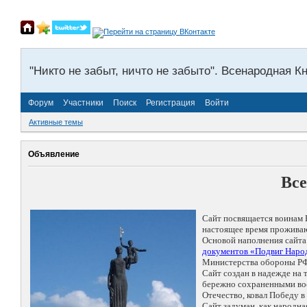
"Никто не забыт, ничто не забыто". Всенародная К
Форум
Участники
Поиск
Регистрация
Войти
Активные темы
Объявление
Все
Сайт посвящается воинам 
настоящее время проживаю
Основой наполнения сайта
документов «Подвиг Народ
Министерства обороны РФ
Сайт создан в надежде на
бережно сохраненными восп
Отечество, ковал Победу 
Сайт задуман, как народн