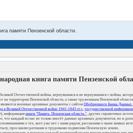
нига памяти Пензенской области.
народная книга памяти Пензенской обл
Великой Отечественной войны, вернувшимся и не вернувшимся с войны, котор
т на территории Пензенской области, а также труженикам Пензенской области
 являются военные архивные документы с сайтов
Обобщенного Банка Данных
а в Великой Отечественной войне 1941-1945 гг.»
,
государственной информаци
), информация
книги "Память. Пензенская область."
, других справочных источ
 то, что каждый из нас не только внесёт данные архивных документов, но и 
оминаниями о тех, кого уже нет с нами рядом, рассказами о ныне живых ветер
в тылу, прославлял ратными и трудовыми подвигами Пензенскую землю.
ая энциклопедия, в которую каждый желающий может внести известную ему и