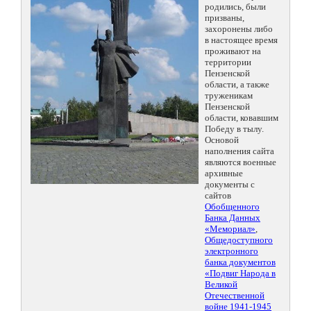
родились, были
призваны,
захоронены либо
в настоящее время
проживают на
территории
Пензенской
области, а также
труженикам
Пензенской
области, ковавшим
Победу в тылу.
Основой
наполнения сайта
являются военные
архивные
документы с
сайтов
Обобщенного
Банка Данных
«Мемориал»
,
Общедоступного
электронного
банка документов
«Подвиг Народа в
Великой
Отечественной
войне 1941-1945