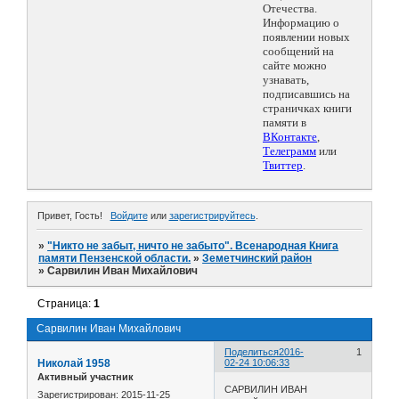
Отечества.
Информацию о
появлении новых
сообщений на
сайте можно
узнавать,
подписавшись на
страничках книги
памяти в
ВКонтакте
,
Телеграмм
или
Твиттер
.
Привет, Гость!
Войдите
или
зарегистрируйтесь
.
»
"Никто не забыт, ничто не забыто". Всенародная Книга
памяти Пензенской области.
»
Земетчинский район
»
Сарвилин Иван Михайлович
Страница:
1
Сарвилин Иван Михайлович
Поделиться
2016-
1
Николай 1958
02-24 10:06:33
Активный участник
САРВИЛИН ИВАН
Зарегистрирован
: 2015-11-25