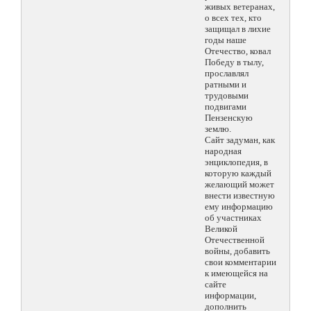
живых ветеранах,
о всех тех, кто
защищал в лихие
годы наше
Отечество, ковал
Победу в тылу,
прославлял
ратными и
трудовыми
подвигами
Пензенскую
землю.
Сайт задуман, как
народная
энциклопедия, в
которую каждый
желающий может
внести известную
ему информацию
об участниках
Великой
Отечественной
войны, добавить
свои комментарии
к имеющейся на
сайте
информации,
дополнить