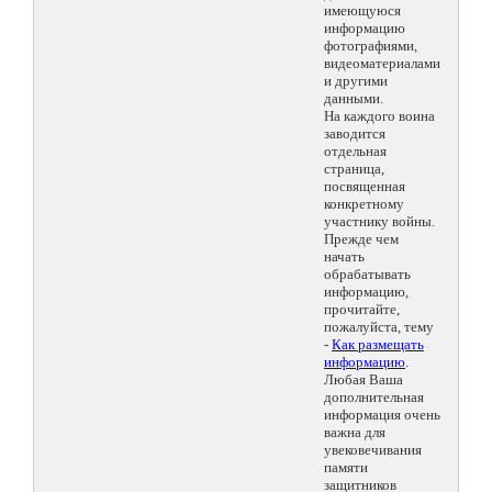
имеющуюся
информацию
фотографиями,
видеоматериалами
и другими
данными.
На каждого воина
заводится
отдельная
страница,
посвященная
конкретному
участнику войны.
Прежде чем
начать
обрабатывать
информацию,
прочитайте,
пожалуйста, тему
-
Как размещать
информацию
.
Любая Ваша
дополнительная
информация очень
важна для
увековечивания
памяти
защитников