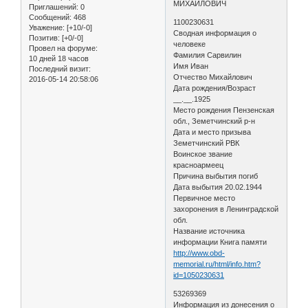
МИХАЙЛОВИЧ
Приглашений:
0
Сообщений:
468
1100230631
Уважение:
[+10/-0]
Сводная информация о
Позитив:
[+0/-0]
человеке
Провел на форуме:
Фамилия Сарвилин
10 дней 18 часов
Имя Иван
Последний визит:
Отчество Михайлович
2016-05-14 20:58:06
Дата рождения/Возраст
__.__.1925
Место рождения Пензенская
обл., Земетчинский р-н
Дата и место призыва
Земетчинский РВК
Воинское звание
красноармеец
Причина выбытия погиб
Дата выбытия 20.02.1944
Первичное место
захоронения в Ленинградской
обл.
Название источника
информации Книга памяти
http://www.obd-
memorial.ru/html/info.htm?
id=1050230631
53269369
Информация из донесения о