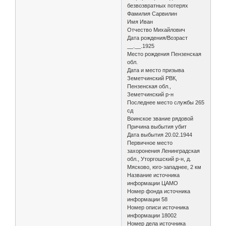
безвозвратных потерях
Фамилия Сарвилин
Имя Иван
Отчество Михайлович
Дата рождения/Возраст
__.__.1925
Место рождения Пензенская
обл.
Дата и место призыва
Земетчинский РВК,
Пензенская обл.,
Земетчинский р-н
Последнее место службы 265
сд
Воинское звание рядовой
Причина выбытия убит
Дата выбытия 20.02.1944
Первичное место
захоронения Ленинградская
обл., Уторгошский р-н, д.
Мясково, юго-западнее, 2 км
Название источника
информации ЦАМО
Номер фонда источника
информации 58
Номер описи источника
информации 18002
Номер дела источника