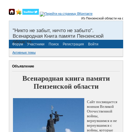
Из Пензенской области на фронты 
"Никто не забыт, ничто не забыто".
Всенародная Книга памяти Пензенской
области.
Форум
Участники
Поиск
Регистрация
Войти
Активные темы
Объявление
Всенародная книга памяти
Пензенской области
Сайт посвящается
воинам Великой
Отечественной
войны,
вернувшимся и не
вернувшимся с
войны, которые