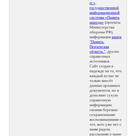
гг.»
,
государственной
информационной
системы «Память
народа»
(проекты
Министерства
обороны РФ),
информация
книги
"Память.
Пензенская
область."
, других
справочных
источников.
Сайт создан в
надежде на то, что
каждый из нас не
только внесёт
данные архивных
документов, но и
дополнит сухую
справочную
информацию
своими бережно
сохраненными
воспоминаниями о
тех, кого уже нет с
нами рядом,
рассказами о ныне