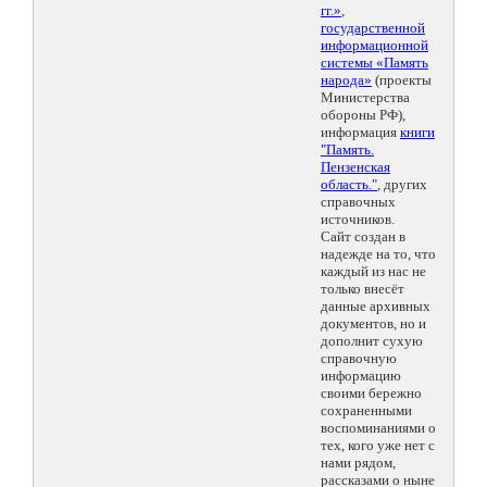
гг.»
,
государственной
информационной
системы «Память
народа»
(проекты
Министерства
обороны РФ),
информация
книги
"Память.
Пензенская
область."
, других
справочных
источников.
Сайт создан в
надежде на то, что
каждый из нас не
только внесёт
данные архивных
документов, но и
дополнит сухую
справочную
информацию
своими бережно
сохраненными
воспоминаниями о
тех, кого уже нет с
нами рядом,
рассказами о ныне