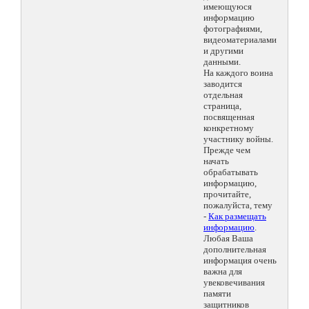
имеющуюся
информацию
фотографиями,
видеоматериалами
и другими
данными.
На каждого воина
заводится
отдельная
страница,
посвященная
конкретному
участнику войны.
Прежде чем
начать
обрабатывать
информацию,
прочитайте,
пожалуйста, тему
-
Как размещать
информацию
.
Любая Ваша
дополнительная
информация очень
важна для
увековечивания
памяти
защитников