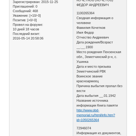
Зарегистрирован
: 2015-11-25
ФЕДОР АНДРЕЕВИЧ
Приглашений:
0
Сообщений:
468
1100265364
Уважение:
[+10/-0]
Сводная информация о
Позитив:
[+0/-0]
человеке
Провел на форуме:
Фамилия Кочетков
10 дней 18 часов
Имя Федор
Последний визит:
Отчество Андреевич
2016-05-14 20:58:06
Дата рождения/Возраст
__.__.1900
Место рождения Пензенская
обл., Земетчинский р-н, с.
Ушинка
Дата и место призыва
Земетчинский РВК
Воинское звание
красноармеец
Причина выбытия пропал без
вести
Дата выбытия __.01.1942
Название источника
информации Книга памяти
http://www.obd-
memorial.ru/html/info.htm?
id=1050265364
72946074
Информация из документов,