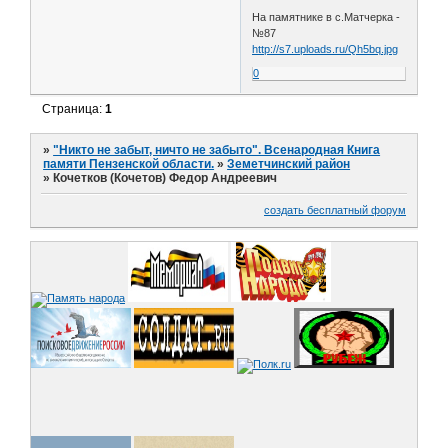
На памятнике в с.Матчерка -
№87
http://s7.uploads.ru/Qh5bq.jpg
0
Страница:
1
»
"Никто не забыт, ничто не забыто". Всенародная Книга
памяти Пензенской области.
»
Земетчинский район
»
Кочетков (Кочетов) Федор Андреевич
создать бесплатный форум