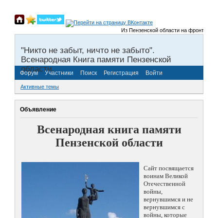
Из Пензенской области на фронты Велик
"Никто не забыт, ничто не забыто".
Всенародная Книга памяти Пензенской
области.
Форум
Участники
Поиск
Регистрация
Войти
Активные темы
Объявление
Всенародная книга памяти
Пензенской области
Сайт посвящается
воинам Великой
Отечественной
войны,
вернувшимся и не
вернувшимся с
войны, которые