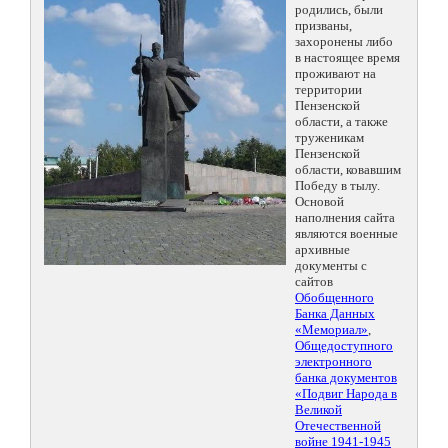
родились, были
призваны,
захоронены либо
в настоящее время
проживают на
территории
Пензенской
области, а также
труженикам
Пензенской
области, ковавшим
Победу в тылу.
Основой
наполнения сайта
являются военные
архивные
документы с
сайтов
Обобщенного
Банка Данных
«Мемориал»
,
Общедоступного
электронного
банка документов
«Подвиг Народа в
Великой
Отечественной
войне 1941-1945