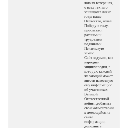
живых ветеранах,
о всех тех, кто
защищал в лихие
годы наше
Отечество, ковал
Победу в тылу,
прославлял
ратными и
трудовыми
подвигами
Пензенскую
землю.
Сайт задуман, как
народная
энциклопедия, в
которую каждый
желающий может
внести известную
ему информацию
об участниках
Великой
Отечественной
войны, добавить
свои комментарии
к имеющейся на
сайте
информации,
дополнить