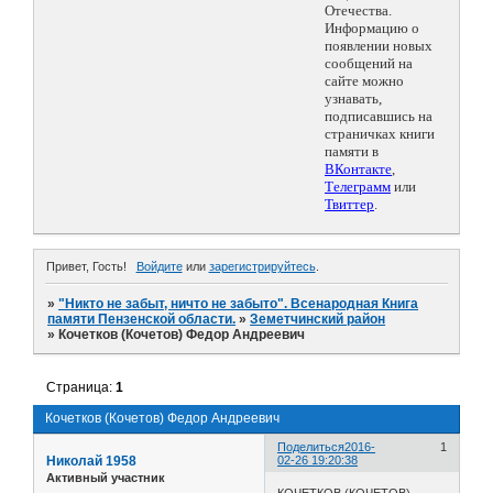
Отечества.
Информацию о
появлении новых
сообщений на
сайте можно
узнавать,
подписавшись на
страничках книги
памяти в
ВКонтакте
,
Телеграмм
или
Твиттер
.
Привет, Гость!
Войдите
или
зарегистрируйтесь
.
»
"Никто не забыт, ничто не забыто". Всенародная Книга
памяти Пензенской области.
»
Земетчинский район
»
Кочетков (Кочетов) Федор Андреевич
Страница:
1
Кочетков (Кочетов) Федор Андреевич
Поделиться
2016-
1
Николай 1958
02-26 19:20:38
Активный участник
КОЧЕТКОВ (КОЧЕТОВ)