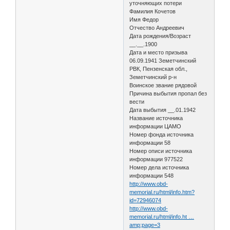
уточняющих потери
Фамилия Кочетов
Имя Федор
Отчество Андреевич
Дата рождения/Возраст
__.__.1900
Дата и место призыва
06.09.1941 Земетчинский
РВК, Пензенская обл.,
Земетчинский р-н
Воинское звание рядовой
Причина выбытия пропал без
вести
Дата выбытия __.01.1942
Название источника
информации ЦАМО
Номер фонда источника
информации 58
Номер описи источника
информации 977522
Номер дела источника
информации 548
http://www.obd-
memorial.ru/html/info.htm?
id=72946074
http://www.obd-
memorial.ru/html/info.ht …
amp;page=3