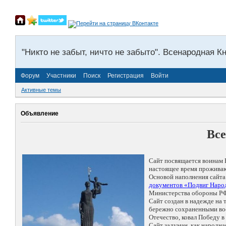
"Никто не забыт, ничто не забыто". Всенародная К
Форум
Участники
Поиск
Регистрация
Войти
Активные темы
Объявление
Все
Сайт посвящается воинам 
настоящее время проживаю
Основой наполнения сайта
документов «Подвиг Народ
Министерства обороны РФ
Сайт создан в надежде на
бережно сохраненными восп
Отечество, ковал Победу 
Сайт задуман, как народн