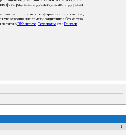
цию фотографиями, видеоматериалами и другими
ем начать обрабатывать информацию, прочитайте,
я увековечивания памяти защитников Отечества.
и памяти в
ВКонтакте
,
Телеграмм
или
Твиттер
.
1