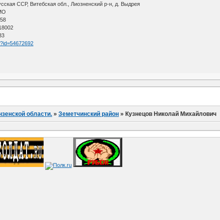
ская ССР, Витебская обл., Лиозненский р-н, д. Выдрея
АМО
 58
 18002
33
tm?id=54672692
нзенской области.
»
Земетчинский район
»
Кузнецов Николай Михайлович