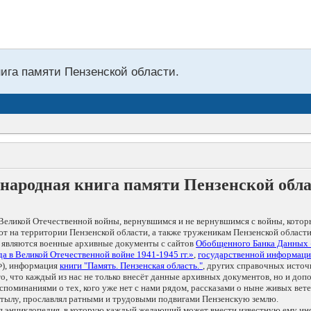
нига памяти Пензенской области.
народная книга памяти Пензенской обл
Великой Отечественной войны, вернувшимся и не вернувшимся с войны, котор
т на территории Пензенской области, а также труженикам Пензенской области
 являются военные архивные документы с сайтов
Обобщенного Банка Данных
а в Великой Отечественной войне 1941-1945 гг.»
,
государственной информаци
), информация
книги "Память. Пензенская область."
, других справочных источ
 то, что каждый из нас не только внесёт данные архивных документов, но и 
оминаниями о тех, кого уже нет с нами рядом, рассказами о ныне живых ветер
в тылу, прославлял ратными и трудовыми подвигами Пензенскую землю.
ая энциклопедия, в которую каждый желающий может внести известную ему и