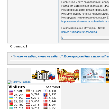
Первичное место захоронения Белорус
Название источника информации Ц
Номер фонда источника информации
Номер описи источника информации
Номер дела источника информации 1
http://www.obd-memorial.ru/html/info.h
На памятнике в с.Матчерка - №101
http://s7.uploads.ru/Qh5bq.jpg
0
Страница:
1
»
"Никто не забыт, ничто не забыто". Всенародная Книга памяти Пе