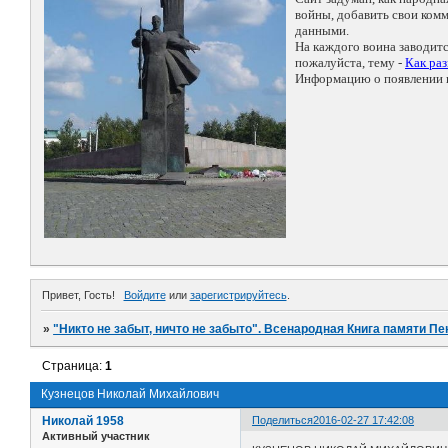
войны, добавить свои ко
данными.
На каждого воина заводит
пожалуйста, тему -
Как ра
Информацию о появлении н
Привет, Гость!
Войдите
или
зарегистрируйтесь
.
»
"Никто не забыт, ничто не забыто". Всенародная Книга памяти Пе
Страница:
1
Кузнецов Николай Михайлович
Николай 1958
Поделиться
2016-02-27 17:42:08
Активный участник