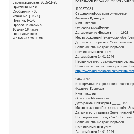
КУЗНЕЦОВ НИКОЛАЙ МИХАЙЛОВИЧ
Зарегистрирован
: 2015-11-25
Приглашений:
0
1100270284
Сообщений:
468
Сводная информация о человеке
Уважение:
[+10/-0]
Фамилия Кузнецов
Позитив:
[+0/-0]
Имя Николай
Провел на форуме:
Отчество Михайлович
10 дней 18 часов
Дата рождения/Возраст __.__.1925
Последний визит:
Место рождения Пензенская обл., Зе
2016-05-14 20:58:06
Дата и место призыва Земетчинский
Воинское звание красноармеец
Причина выбытия погиб
Дата выбытия 14.01.1944
Первичное место захоронения Беларус
Название источника информации Кни
http://www.obd-memorial.ru/html/info.h
54672692
Информация из донесения о безвозв
Фамилия Кузнецов
Имя Николай
Отчество Михайлович
Дата рождения/Возраст __.__.1925
Место рождения Пензенская обл., Зе
Дата и место призыва Земетчинский Р
Последнее место службы 43 Гв. танк.
Воинское звание красноармеец
Причина выбытия убит
Дата выбытия 14.01.1944