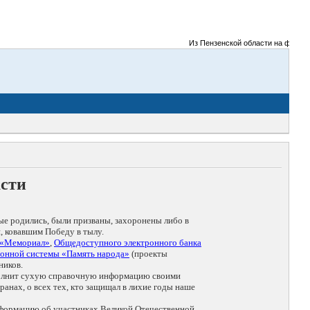
Из Пензенской области на фронты В
асти
ые родились, были призваны, захоронены либо в
, ковавшим Победу в тылу.
 «Мемориал»
,
Общедоступного электронного банка
онной системы «Память народа»
(проекты
ников.
дополнит сухую справочную информацию своими
анах, о всех тех, кто защищал в лихие годы наше
нформацию об участниках Великой Отечественной