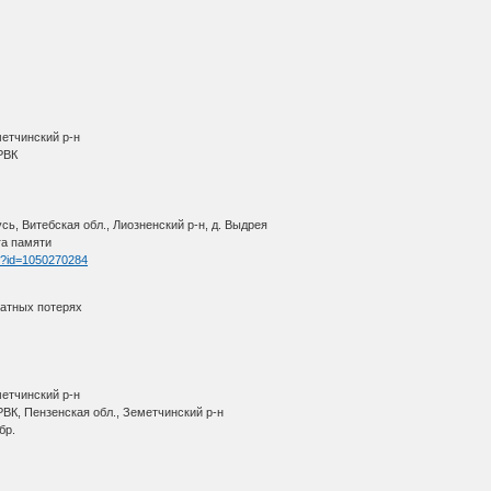
метчинский р-н
 РВК
ь, Витебская обл., Лиозненский р-н, д. Выдрея
га памяти
tm?id=1050270284
ратных потерях
метчинский р-н
ВК, Пензенская обл., Земетчинский р-н
 бр.