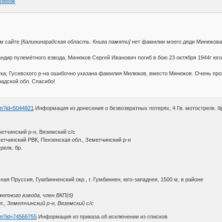
estbook
ем сайте
[Калининградская область. Книга памяти]
нет фамилии моего дяди Минюкова 
мандир пулемётного взвода, Минюков Сергей Иванович погиб в бою 23 октября 1944г 
ка, Гусевского р-на ошибочно указана фамилия Милюков, вместо Минюков. Очень про
радской обл. Спасибо!
htm?id=5044921
Информация из донесения о безвозвратных потерях, 4 Гв. мотострелк. бр
етчинский р-н, Вяземский с/с
метчинский РВК, Пензенская обл., Земетчинский р-н
релк. бр.
ая Пруссия, Гумбинненский окр., г. Гумбиннен, юго-западнее, 1500 м, в районе
етного взвода, член ВКП(б)
., Земетчинский р-н, Вяземский с/с
htm?id=74566755
Информация из приказа об исключении из списков