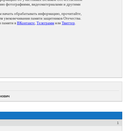
цию фотографиями, видеоматериалами и другими
ем начать обрабатывать информацию, прочитайте,
я увековечивания памяти защитников Отечества.
и памяти в
ВКонтакте
,
Телеграмм
или
Твиттер
.
нович
1