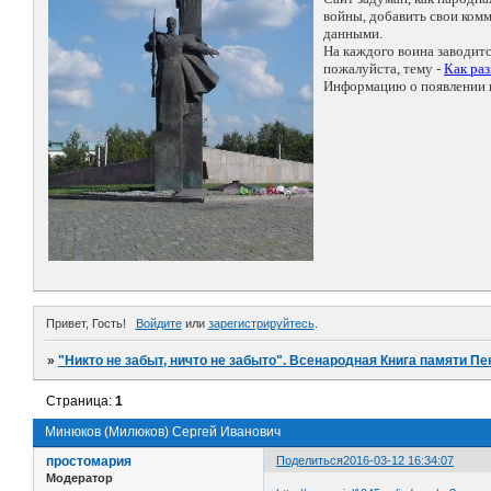
войны, добавить свои ко
данными.
На каждого воина заводит
пожалуйста, тему -
Как ра
Информацию о появлении н
Привет, Гость!
Войдите
или
зарегистрируйтесь
.
»
"Никто не забыт, ничто не забыто". Всенародная Книга памяти Пе
Страница:
1
Минюков (Милюков) Сергей Иванович
простомария
Поделиться
2016-03-12 16:34:07
Модератор