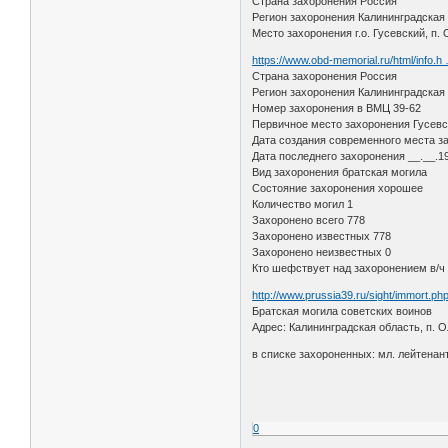
Страна захоронения Россия
Регион захоронения Калининградская 
Место захоронения г.о. Гусевский, п.
https://www.obd-memorial.ru/html/info.
Страна захоронения Россия
Регион захоронения Калининградская 
Номер захоронения в ВМЦ 39-62
Первичное место захоронения Гусевск
Дата создания современного места з
Дата последнего захоронения __.__.1
Вид захоронения братская могила
Состояние захоронения хорошее
Количество могил 1
Захоронено всего 778
Захоронено известных 778
Захоронено неизвестных 0
Кто шефствует над захоронением в/ч 
http://www.prussia39.ru/sight/immort.ph
Братская могила советских воинов
Адрес: Калининградская область, п. О
в списке захороненных: мл. лейтенан
0