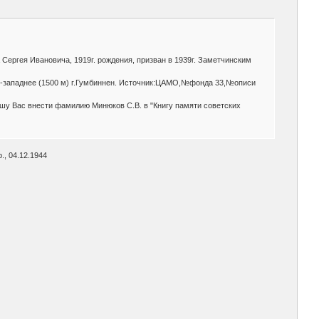
Сергея Ивановича, 1919г. рождения, призван в 1939г. Заметчинским
юго-западнее (1500 м) г.Гумбиннен. Источник:ЦАМО,№фонда 33,№описи
шу Вас внести фамилию Минюков С.В. в "Книгу памяти советских
., 04.12.1944