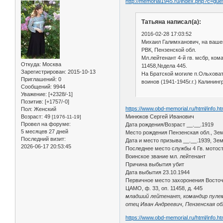
http://memorial1945.ru/index.php?c=gu
Татьяна написал(а):
2016-02-28 17:03:52
Михаил Галимханович, на ваш
РВК, Пензенской обл.
Мл.лейтенант 4-й гв. мсбр, ко
Откуда:
Москва
11458,№дела 445.
Зарегистрирован
: 2015-10-13
На Братской могиле п.Ольховат
Приглашений:
0
воинов (1941-1945г.г.) Калининг
Сообщений:
9944
Уважение:
[+2328/-1]
Позитив:
[+1757/-0]
https://www.obd-memorial.ru/html/info.
Пол:
Женский
Возраст:
49
Минюков Сергей Иванович
[1976-11-19]
Провел на форуме:
Дата рождения/Возраст __.__.1919
5 месяцев 27 дней
Место рождения Пензенская обл., Зем
Последний визит:
Дата и место призыва __.__.1939, Зе
2026-06-17 20:53:45
Последнее место службы 4 Гв. мотост
Воинское звание мл. лейтенант
Причина выбытия убит
Дата выбытия 23.10.1944
Первичное место захоронения Восточн
ЦАМО, ф. 33, оп. 11458, д. 445
младший лейтенант, командир пулем
отец Иван Андреевич, Пензенская обл
https://www.obd-memorial.ru/html/info.