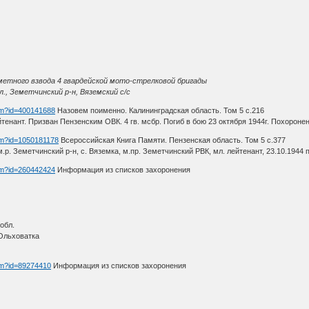
етного взвода 4 гвардейской мото-стрелковой бригады
., Земетчинский р-н, Вяземский с/с
htm?id=400141688
Назовем поименно. Калининградская область. Том 5 с.216
тенант. Призван Пензенским ОВК. 4 гв. мсбр. Погиб в бою 23 октября 1944г. Похоронен
htm?id=1050181178
Всероссийская Книга Памяти. Пензенская область. Том 5 с.377
.р. Земетчинский р-н, с. Вяземка, м.пр. Земетчинский РВК, мл. лейтенант, 23.10.1944 п
htm?id=260442424
Информация из списков захоронения
обл.
 Ольховатка
htm?id=89274410
Информация из списков захоронения