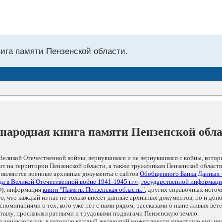
нига памяти Пензенской области.
народная книга памяти Пензенской обл
Великой Отечественной войны, вернувшимся и не вернувшимся с войны, котор
т на территории Пензенской области, а также труженикам Пензенской области
 являются военные архивные документы с сайтов
Обобщенного Банка Данных
а в Великой Отечественной войне 1941-1945 гг.»
,
государственной информаци
), информация
книги "Память. Пензенская область."
, других справочных источ
 то, что каждый из нас не только внесёт данные архивных документов, но и 
оминаниями о тех, кого уже нет с нами рядом, рассказами о ныне живых ветер
в тылу, прославлял ратными и трудовыми подвигами Пензенскую землю.
ая энциклопедия, в которую каждый желающий может внести известную ему и