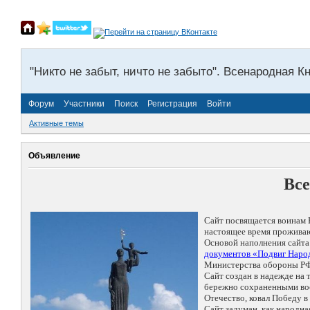
"Никто не забыт, ничто не забыто". Всенародная К
Форум
Участники
Поиск
Регистрация
Войти
Активные темы
Объявление
Все
Сайт посвящается воинам 
настоящее время проживаю
Основой наполнения сайта
документов «Подвиг Народ
Министерства обороны РФ
Сайт создан в надежде на
бережно сохраненными восп
Отечество, ковал Победу 
Сайт задуман, как народн