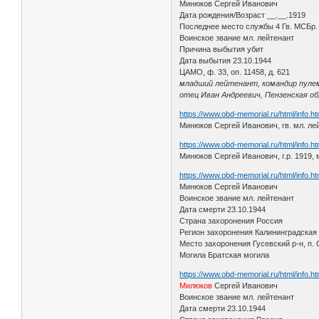
Минюков Сергей Иванович
Дата рождения/Возраст __.__.1919
Последнее место службы 4 Гв. МСБр.
Воинское звание мл. лейтенант
Причина выбытия убит
Дата выбытия 23.10.1944
ЦАМО, ф. 33, оп. 11458, д. 621
младший лейтенант, командир пулем
отец Иван Андреевич, Пензенская обл
https://www.obd-memorial.ru/html/info.
Минюков Сергей Иванович, гв. мл. лей
https://www.obd-memorial.ru/html/info.
Минюков Сергей Иванович, г.р. 1919, м
https://www.obd-memorial.ru/html/info.
Минюков Сергей Иванович
Воинское звание мл. лейтенант
Дата смерти 23.10.1944
Страна захоронения Россия
Регион захоронения Калининградская 
Место захоронения Гусевский р-н, п.
Могила Братская могила
https://www.obd-memorial.ru/html/info.
Милюков
Сергей Иванович
Воинское звание мл. лейтенант
Дата смерти 23.10.1944