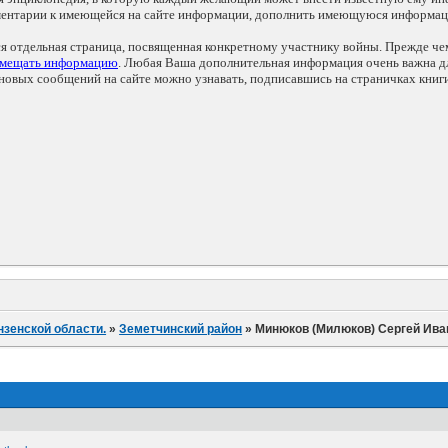
мментарии к имеющейся на сайте информации, дополнить имеющуюся информа
ся отдельная страница, посвященная конкретному участнику войны. Прежде ч
змещать информацию
. Любая Ваша дополнительная информация очень важна дл
овых сообщений на сайте можно узнавать, подписавшись на страничках книг
нзенской области.
»
Земетчинский район
»
Минюков (Милюков) Сергей Ива