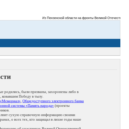
Из Пензенской области на фронты Великой Отечественной во
асти
ые родились, были призваны, захоронены либо в
, ковавшим Победу в тылу.
 «Мемориал»
,
Общедоступного электронного банка
онной системы «Память народа»
(проекты
ников.
дополнит сухую справочную информацию своими
анах, о всех тех, кто защищал в лихие годы наше
нформацию об участниках Великой Отечественной