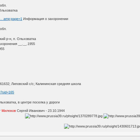
обл.
 Ольховатка
h … amp;page=1
Информация о захоронении
обл.
ий р-н, п. Ольховатка
ахоронения __.__.1955
955
61632; Липовский с/с; Калининская средняя школа
p?sid=165
льховатка, в центре поселка у дороги
т
Милюков
Сергей Иванович - 23.10.1944