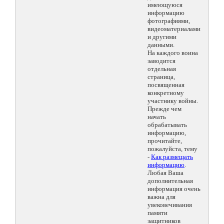
имеющуюся
информацию
фотографиями,
видеоматериалами
и другими
данными.
На каждого воина
заводится
отдельная
страница,
посвященная
конкретному
участнику войны.
Прежде чем
начать
обрабатывать
информацию,
прочитайте,
пожалуйста, тему
-
Как размещать
информацию
.
Любая Ваша
дополнительная
информация очень
важна для
увековечивания
памяти
защитников