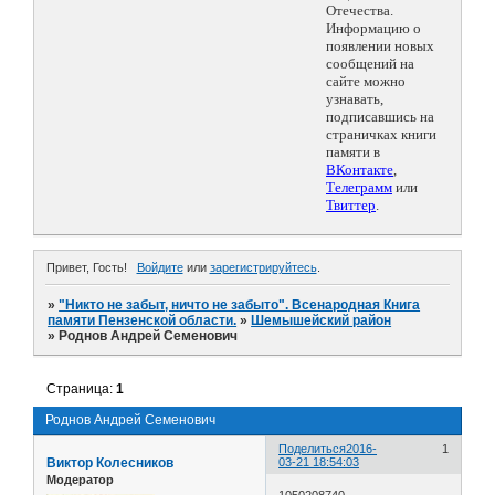
Отечества.
Информацию о
появлении новых
сообщений на
сайте можно
узнавать,
подписавшись на
страничках книги
памяти в
ВКонтакте
,
Телеграмм
или
Твиттер
.
Привет, Гость!
Войдите
или
зарегистрируйтесь
.
»
"Никто не забыт, ничто не забыто". Всенародная Книга
памяти Пензенской области.
»
Шемышейский район
»
Роднов Андрей Семенович
Страница:
1
Роднов Андрей Семенович
Поделиться
2016-
1
Виктор Колесников
03-21 18:54:03
Модератор
1050208740