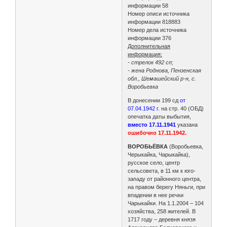
информации 58
Номер описи источника
информации 818883
Номер дела источника
информации 376
Дополнительная
информация:
- стрелок 492 сп;
- жена Роднова, Пензенская
обл., Шемашейский р-н, с.
Воробьевка
В донесении 199 сд
от
07.04.1942 г.
на стр. 40 (ОБД)
опечатка даты выбытия,
вместо 17.11.1941
указана
ошибочно 17.11.1942.
ВОРОБЬЁВКА
(Воробьевка,
Черыкайка, Чарыкайка),
русское село, центр
сельсовета, в 11 км к юго-
западу от районного центра,
на правом берегу Няньги, при
впадении в нее речки
Чарыкайки. На 1.1.2004 – 104
хозяйства, 258 жителей. В
1717 году – деревня князя