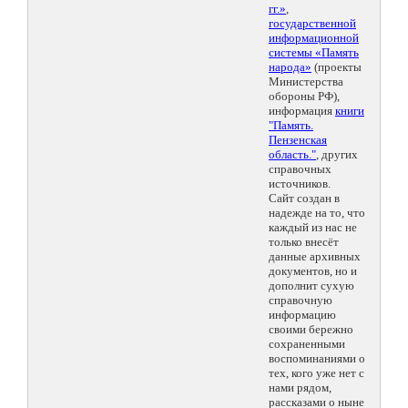
гг.»
,
государственной
информационной
системы «Память
народа»
(проекты
Министерства
обороны РФ),
информация
книги
"Память.
Пензенская
область."
, других
справочных
источников.
Сайт создан в
надежде на то, что
каждый из нас не
только внесёт
данные архивных
документов, но и
дополнит сухую
справочную
информацию
своими бережно
сохраненными
воспоминаниями о
тех, кого уже нет с
нами рядом,
рассказами о ныне