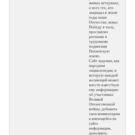
живых ветеранах,
о всех тех, кто
защищал в лихие
годы наше
Отечество, ковал
Победу в тылу,
прославлял
ратными и
трудовыми
подвигами
Пензенскую
землю.
Сайт задуман, как
народная
энциклопедия, в
которую каждый
желающий может
внести известную
ему информацию
об участниках
Великой
Отечественной
войны, добавить
свои комментарии
к имеющейся на
сайте
информации,
дополнить