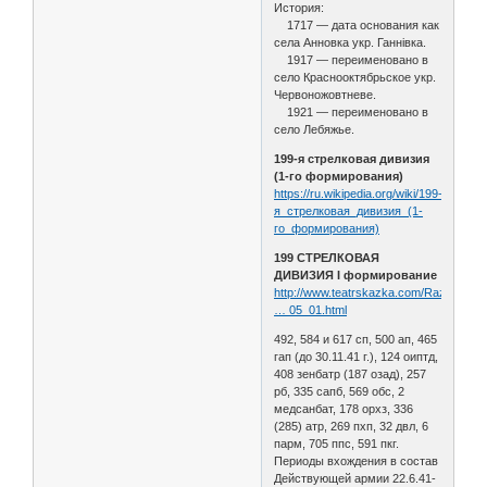
История:
1717 — дата основания как
села Анновка укр. Ганнівка.
1917 — переименовано в
село Краснооктябрьское укр.
Червоножовтневе.
1921 — переименовано в
село Лебяжье.
199-я стрелковая дивизия
(1-го формирования)
https://ru.wikipedia.org/wiki/199-
я_стрелковая_дивизия_(1-
го_формирования)
199 СТРЕЛКОВАЯ
ДИВИЗИЯ I формирование
http://www.teatrskazka.com/Raznoe/Pe
… 05_01.html
492, 584 и 617 сп, 500 ап, 465
гап (до 30.11.41 г.), 124 оиптд,
408 зенбатр (187 озад), 257
рб, 335 сапб, 569 обс, 2
медсанбат, 178 орхз, 336
(285) атр, 269 пхп, 32 двл, 6
парм, 705 ппс, 591 пкг.
Периоды вхождения в состав
Действующей армии 22.6.41-