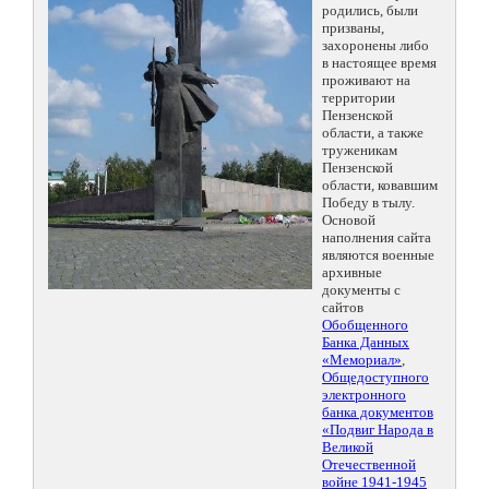
родились, были
призваны,
захоронены либо
в настоящее время
проживают на
территории
Пензенской
области, а также
труженикам
Пензенской
области, ковавшим
Победу в тылу.
Основой
наполнения сайта
являются военные
архивные
документы с
сайтов
Обобщенного
Банка Данных
«Мемориал»
,
Общедоступного
электронного
банка документов
«Подвиг Народа в
Великой
Отечественной
войне 1941-1945