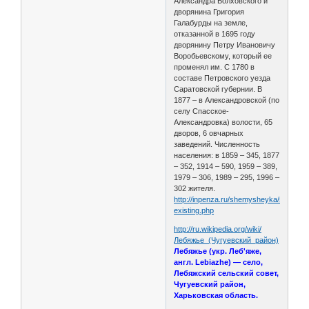
Александра Болховского и
дворянина Григория
Галабурды на земле,
отказанной в 1695 году
дворянину Петру Ивановичу
Воробьевскому, который ее
променял им. С 1780 в
составе Петровского уезда
Саратовской губернии. В
1877 – в Александровской (по
селу Спасское-
Александровка) волости, 65
дворов, 6 овчарных
заведений. Численность
населения: в 1859 – 345, 1877
– 352, 1914 – 590, 1959 – 389,
1979 – 306, 1989 – 295, 1996 –
302 жителя.
http://inpenza.ru/shemysheyka/settleme
existing.php
http://ru.wikipedia.org/wiki/
Лебяжье_(Чугуевский_район)
Лебяжье (укр. Леб'яже,
англ. Lebiazhe) — село,
Лебяжский сельский совет,
Чугуевский район,
Харьковская область.