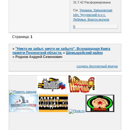
31.7.42 Расформирована
См.
Украина. Харьковская
обл. Чугуевский р-н с.
Лебяжье. Братск.могила
0
Страница:
1
»
"Никто не забыт, ничто не забыто". Всенародная Книга
памяти Пензенской области.
»
Шемышейский район
»
Роднов Андрей Семенович
создать бесплатный форум