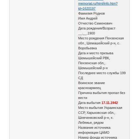
memorial.ru/html/info.htm?
id=1620197
Фамилия Роднов
Имя Андрей
Отчество Семенович
Дата рождения/Возраст
__.__.1900
Место рождения Пензенская
обл., Шемашейский р-н, с.
Воробьевка
Дата и место призыва
Шемышейский РВК,
Пензенская обл.,
Шемышейский р-н
Последнее место службы 199
СД
Воинское звание
красноармеец
Причина выбытия пропал без
вести
Дата выбытия
17.11.1942
Место выбытия Украинская
ССР, Харьковская обл.,
Шевченковский р-н, х.
Лебяжье, рядом
Название источника
информации ЦАМО
Номер фонда источника