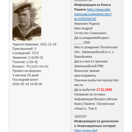
Информация из Книги
Памяти
https://www.obd-
memorial.ru/html/info.htm?
id=1050208740
Фамилия Роднов
Имя Андрей
Отчество Семенович
Дата рождения/Возраст
__.__.1900
Зарегистрирован
: 2011-12-19
Место рождения Пензенская
Приглашений:
0
обл., Шемышейский р-н, с.
Сообщений:
7272
Воробьевка
Уважение:
[+1145/-0]
Дата и место призыва
Позитив:
[+20/-0]
Шемышейский РВК
Возраст:
75
[1951-06-24]
Провел на форуме:
Воинское звание
3 месяца 29 дней
красноармеец
Последний визит:
Причина выбытия пропал без
2026-05-18 16:05:49
вести
Дата выбытия
17.11.1942
Название источника
информации Всероссийская
Книга Памяти. Пензенская
область. Том 6
1620197
Информация из донесения
о безвозвратных потерях
https://www.obd-