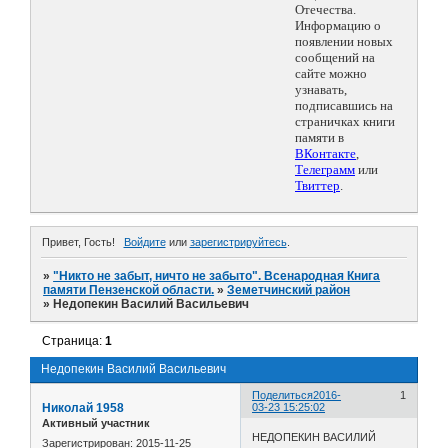
Отечества.
Информацию о
появлении новых
сообщений на
сайте можно
узнавать,
подписавшись на
страничках книги
памяти в
ВКонтакте
,
Телеграмм
или
Твиттер
.
Привет, Гость!
Войдите
или
зарегистрируйтесь
.
»
"Никто не забыт, ничто не забыто". Всенародная Книга
памяти Пензенской области.
»
Земетчинский район
»
Недопекин Василий Васильевич
Страница:
1
Недопекин Василий Васильевич
Поделиться
2016-
1
Николай 1958
03-23 15:25:02
Активный участник
НЕДОПЕКИН ВАСИЛИЙ
Зарегистрирован
: 2015-11-25