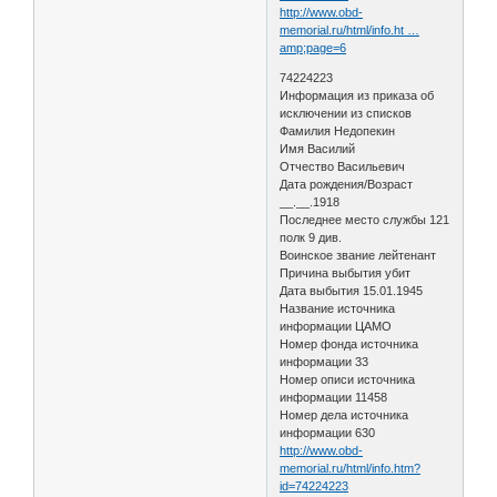
http://www.obd-
memorial.ru/html/info.ht …
amp;page=6
74224223
Информация из приказа об
исключении из списков
Фамилия Недопекин
Имя Василий
Отчество Васильевич
Дата рождения/Возраст
__.__.1918
Последнее место службы 121
полк 9 див.
Воинское звание лейтенант
Причина выбытия убит
Дата выбытия 15.01.1945
Название источника
информации ЦАМО
Номер фонда источника
информации 33
Номер описи источника
информации 11458
Номер дела источника
информации 630
http://www.obd-
memorial.ru/html/info.htm?
id=74224223