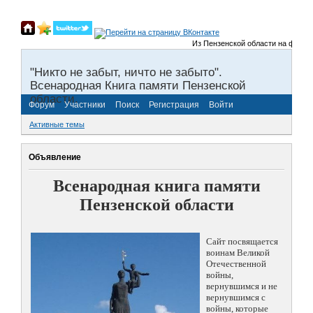
Из Пензенской области на фронты В
"Никто не забыт, ничто не забыто".
Всенародная Книга памяти Пензенской
области.
Форум
Участники
Поиск
Регистрация
Войти
Активные темы
Объявление
Всенародная книга памяти
Пензенской области
Сайт посвящается
воинам Великой
Отечественной
войны,
вернувшимся и не
вернувшимся с
войны, которые