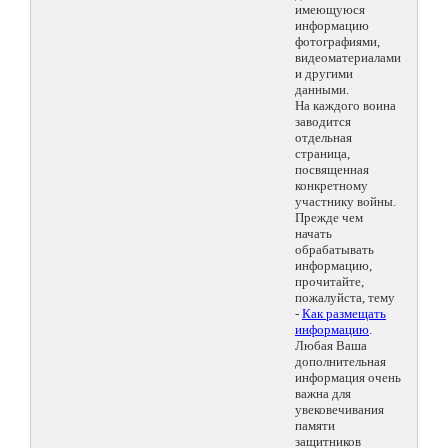
имеющуюся
информацию
фотографиями,
видеоматериалами
и другими
данными.
На каждого воина
заводится
отдельная
страница,
посвященная
конкретному
участнику войны.
Прежде чем
начать
обрабатывать
информацию,
прочитайте,
пожалуйста, тему
-
Как размещать
информацию
.
Любая Ваша
дополнительная
информация очень
важна для
увековечивания
памяти
защитников