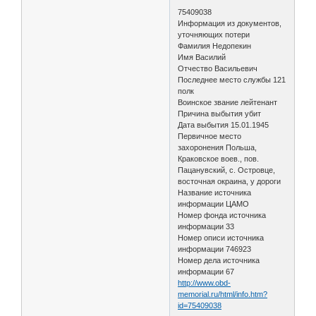
75409038
Информация из документов,
уточняющих потери
Фамилия Недопекин
Имя Василий
Отчество Васильевич
Последнее место службы 121
полк
Воинское звание лейтенант
Причина выбытия убит
Дата выбытия 15.01.1945
Первичное место
захоронения Польша,
Краковское воев., пов.
Пацанувский, с. Островце,
восточная окраина, у дороги
Название источника
информации ЦАМО
Номер фонда источника
информации 33
Номер описи источника
информации 746923
Номер дела источника
информации 67
http://www.obd-
memorial.ru/html/info.htm?
id=75409038