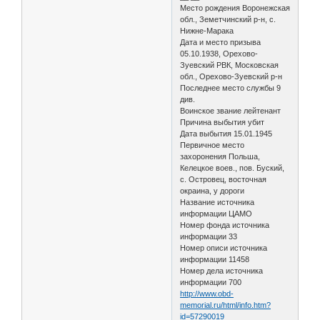
Место рождения Воронежская
обл., Земетчинский р-н, с.
Нижне-Марака
Дата и место призыва
05.10.1938, Орехово-
Зуевский РВК, Московская
обл., Орехово-Зуевский р-н
Последнее место службы 9
див.
Воинское звание лейтенант
Причина выбытия убит
Дата выбытия 15.01.1945
Первичное место
захоронения Польша,
Келецкое воев., пов. Буский,
с. Островец, восточная
окраина, у дороги
Название источника
информации ЦАМО
Номер фонда источника
информации 33
Номер описи источника
информации 11458
Номер дела источника
информации 700
http://www.obd-
memorial.ru/html/info.htm?
id=57290019