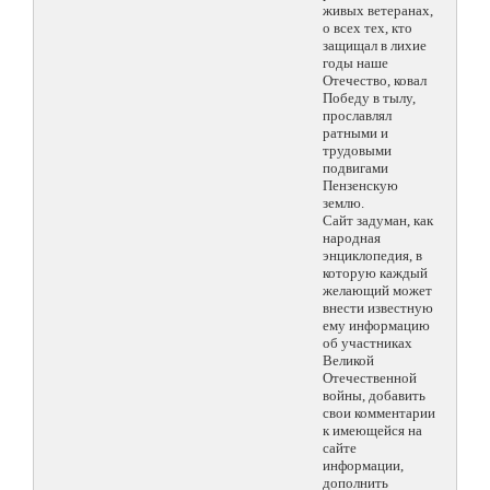
живых ветеранах,
о всех тех, кто
защищал в лихие
годы наше
Отечество, ковал
Победу в тылу,
прославлял
ратными и
трудовыми
подвигами
Пензенскую
землю.
Сайт задуман, как
народная
энциклопедия, в
которую каждый
желающий может
внести известную
ему информацию
об участниках
Великой
Отечественной
войны, добавить
свои комментарии
к имеющейся на
сайте
информации,
дополнить