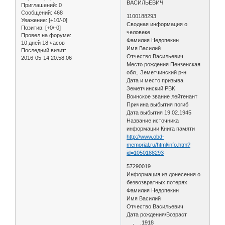
ВАСИЛЬЕВИЧ
Приглашений:
0
Сообщений:
468
1100188293
Уважение:
[+10/-0]
Сводная информация о
Позитив:
[+0/-0]
человеке
Провел на форуме:
Фамилия Недопекин
10 дней 18 часов
Имя Василий
Последний визит:
Отчество Васильевич
2016-05-14 20:58:06
Место рождения Пензенская
обл., Земетчинский р-н
Дата и место призыва
Земетчинский РВК
Воинское звание лейтенант
Причина выбытия погиб
Дата выбытия 19.02.1945
Название источника
информации Книга памяти
http://www.obd-
memorial.ru/html/info.htm?
id=1050188293
57290019
Информация из донесения о
безвозвратных потерях
Фамилия Недопекин
Имя Василий
Отчество Васильевич
Дата рождения/Возраст
__.__.1918