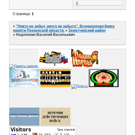
0
Страница:
1
»
"Никто не забыт, ничто не забыто". Всенародная Книга
памяти Пензенской области.
»
Земетчинский район
»
Недопекин Василий Васильевич