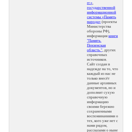
гг.»
,
государственной
информационной
системы «Память
народа»
(проекты
Министерства
обороны РФ),
информация
книги
"Память.
Пензенская
область."
, других
справочных
источников.
Сайт создан в
надежде на то, что
каждый из нас не
только внесёт
данные архивных
документов, но и
дополнит сухую
справочную
информацию
своими бережно
сохраненными
воспоминаниями о
тех, кого уже нет с
нами рядом,
рассказами о ныне