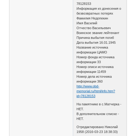
78128153
Информация из донесения о
безвозвратных потерях
Фамилия Недопекин
Имя Василий
Отчество Васильевич
Воинское звание лейтенант
Причина выбытия погиб
Дата выбытия 16.01.1945
Название источника
информации ЦАМО
Номер фонда источника
информации 33
Номер описи источника
информации 11459
Номер дела источника
информации 360
http://www.obd-
memorial.ru/html/info.htm?
id=78128153
На памятнике в с.Матчерка -
НЕТ.
В дополнительном списке -
НЕТ.
Отредактировано Николай
1958 (2016-03-23 18:38:33)