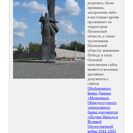
родились, были
призваны,
захоронены либо
в настоящее время
проживают на
территории
Пензенской
области, а также
труженикам
Пензенской
области, ковавшим
Победу в тылу.
Основой
наполнения сайта
являются военные
архивные
документы с
сайтов
Обобщенного
Банка Данных
«Мемориал»
,
Общедоступного
электронного
банка документов
«Подвиг Народа в
Великой
Отечественной
войне 1941-1945