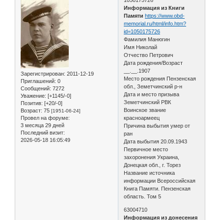
Информация из Книги
Памяти
https://www.obd-
memorial.ru/html/info.htm?
id=1050175726
Фамилия Манюгин
Имя Николай
Отчество Петрович
Дата рождения/Возраст
__.__.1907
Зарегистрирован
: 2011-12-19
Место рождения Пензенская
Приглашений:
0
обл., Земетчинский р-н
Сообщений:
7272
Дата и место призыва
Уважение:
[+1145/-0]
Земетчинский РВК
Позитив:
[+20/-0]
Воинское звание
Возраст:
75
[1951-06-24]
Провел на форуме:
красноармеец
3 месяца 29 дней
Причина выбытия умер от
Последний визит:
ран
2026-05-18 16:05:49
Дата выбытия 20.09.1943
Первичное место
захоронения Украина,
Донецкая обл., г. Торез
Название источника
информации Всероссийская
Книга Памяти. Пензенская
область. Том 5
63004710
Информация из донесения