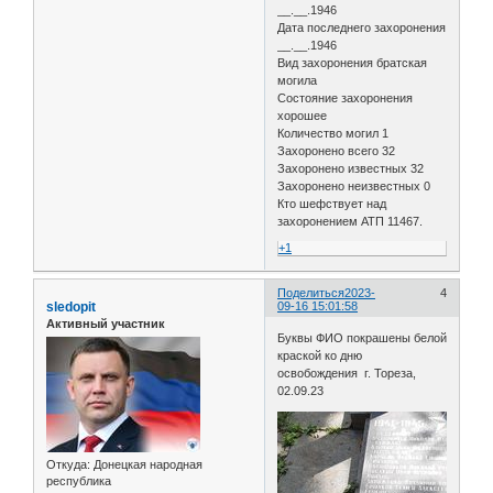
__.__.1946
Дата последнего захоронения
__.__.1946
Вид захоронения братская
могила
Состояние захоронения
хорошее
Количество могил 1
Захоронено всего 32
Захоронено известных 32
Захоронено неизвестных 0
Кто шефствует над
захоронением АТП 11467.
+1
Поделиться
2023-
4
sledopit
09-16 15:01:58
Активный участник
Буквы ФИО покрашены белой
краской ко дню
освобождения г. Тореза,
02.09.23
Откуда:
Донецкая народная
республика