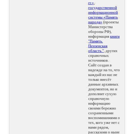
гг.»
,
государственной
информационной
системы «Память
народа»
(проекты
Министерства
обороны РФ),
информация
книги
"Память.
Пензенская
область."
, других
справочных
источников.
Сайт создан в
надежде на то, что
каждый из нас не
только внесёт
данные архивных
документов, но и
дополнит сухую
справочную
информацию
своими бережно
сохраненными
воспоминаниями о
тех, кого уже нет с
нами рядом,
рассказами о ныне