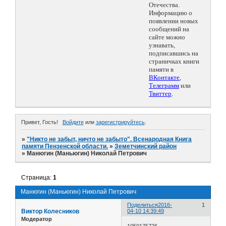
Отечества.
Информацию о
появлении новых
сообщений на
сайте можно
узнавать,
подписавшись на
страничках книги
памяти в
ВКонтакте
,
Телеграмм
или
Твиттер
.
Привет, Гость!
Войдите
или
зарегистрируйтесь
.
»
"Никто не забыт, ничто не забыто". Всенародная Книга
памяти Пензенской области.
»
Земетчинский район
»
Манюгин (Маньюгин) Николай Петрович
Страница:
1
Манюгин (Маньюгин) Николай Петрович
Поделиться
2016-
1
Виктор Колесников
04-10 14:39:49
Модератор
1050175726