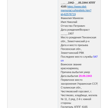
__.__.1942-__.05.1944 ХППГ
4165
https://www.obd-
memorial.ru/html/info.htm?
id=62578719
Фамилия Манюгин
Имя Николай
Отчество Петрович
Дата рождения/Возраст
__.__.1907
Место рождения Пензенская
обл., Земетчинский р-н
Дата и место призыва
Пензенская обл.,
Земетчинский РВК
Последнее место службы
547
сп
Воинское звание
красноармеец
Причина выбытия умер
Дата выбытия
20.09.1943
Первичное место
захоронения Украинская ССР,
Сталинская обл.,
Чистяковский горсовет, г.
Чистяково, кладбище, могила
№ 11, 2 ряд, 2-й с южной
стороны
Госпиталь ХППГ 4165