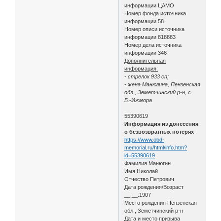
информации ЦАМО
Номер фонда источника
информации 58
Номер описи источника
информации 818883
Номер дела источника
информации 346
Дополнительная
информация:
- стрелок 933 сп;
- жена Манюгина, Пензенская
обл., Земетчинский р-н, с.
Б.-Ижмора
55390619
Информация из донесения
о безвозвратных потерях
https://www.obd-
memorial.ru/html/info.htm?
id=55390619
Фамилия Манюгин
Имя Николай
Отчество Петрович
Дата рождения/Возраст
__.__.1907
Место рождения Пензенская
обл., Земетчинский р-н
Дата и место призыва