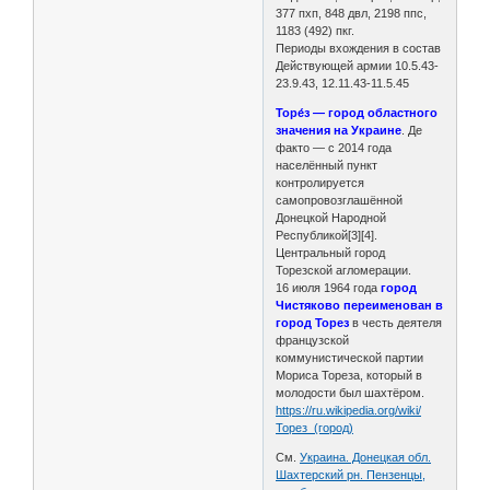
377 пхп, 848 двл, 2198 ппс,
1183 (492) пкг.
Периоды вхождения в состав
Действующей армии 10.5.43-
23.9.43, 12.11.43-11.5.45
Торе́з — город областного
значения на Украине
. Де
факто — с 2014 года
населённый пункт
контролируется
самопровозглашённой
Донецкой Народной
Республикой[3][4].
Центральный город
Торезской агломерации.
16 июля 1964 года
город
Чистяково переименован в
город Торез
в честь деятеля
французской
коммунистической партии
Мориса Тореза, который в
молодости был шахтёром.
https://ru.wikipedia.org/wiki/
Торез_(город)
См.
Украина. Донецкая обл.
Шахтерский рн. Пензенцы,