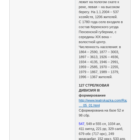
лежит на пологом скате к
реке, левая – на высоком
берегу. На 1.1.2004 – 537
хозяйств, 1206 жителей.
С 1780 года село входило в
состав Керенского уезда
Пензенской губернии, с
середины XIX века –
волостной центр.
Численность населения: в
1864 – 2590, 1877 – 3003,
1897 – 3613, 1926 – 4936,
1934 – 4135, 1946 – 2991,
1959 – 2585, 1970 – 2255,
1979 – 1867, 1989 – 1379,
1996 – 1367 жителей.
127 СТРЕЛКОВАЯ
ДИВИЗИЯ III
формирование
http://www.teatrskazka.com/Raznoe/Pe
… 05_01.html
Сформирована на базе 52 и
98 сбр.
547
, 549 и 555 сп, 1034 ап,
411 оиптд, 221 рр, 329 сапб,
679 обс (717 орс), 249
медсанбат, 152 орхз, 533 атр,