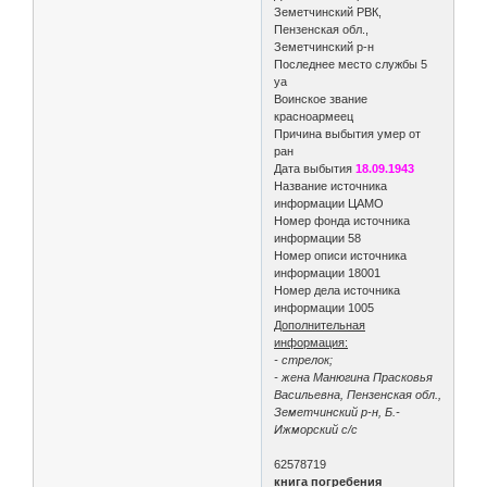
Земетчинский РВК,
Пензенская обл.,
Земетчинский р-н
Последнее место службы 5
уа
Воинское звание
красноармеец
Причина выбытия умер от
ран
Дата выбытия
18.09.1943
Название источника
информации ЦАМО
Номер фонда источника
информации 58
Номер описи источника
информации 18001
Номер дела источника
информации 1005
Дополнительная
информация:
- стрелок;
- жена Манюгина Прасковья
Васильевна, Пензенская обл.,
Земетчинский р-н, Б.-
Ижморский с/с
62578719
книга погребения