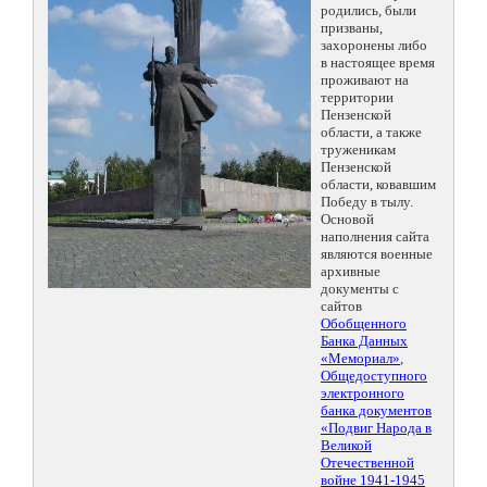
родились, были
призваны,
захоронены либо
в настоящее время
проживают на
территории
Пензенской
области, а также
труженикам
Пензенской
области, ковавшим
Победу в тылу.
Основой
наполнения сайта
являются военные
архивные
документы с
сайтов
Обобщенного
Банка Данных
«Мемориал»
,
Общедоступного
электронного
банка документов
«Подвиг Народа в
Великой
Отечественной
войне 1941-1945