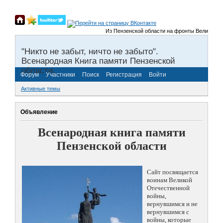
Из Пензенской области на фронты Великой Отечес
"Никто не забыт, ничто не забыто".
Всенародная Книга памяти Пензенской
области.
Форум
Участники
Поиск
Регистрация
Войти
Активные темы
Объявление
Всенародная книга памяти
Пензенской области
Сайт посвящается
воинам Великой
Отечественной
войны,
вернувшимся и не
вернувшимся с
войны, которые