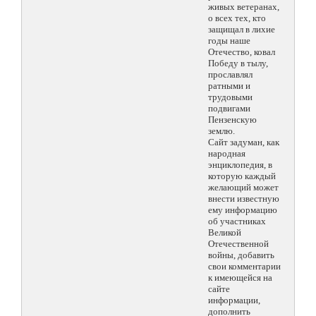
живых ветеранах,
о всех тех, кто
защищал в лихие
годы наше
Отечество, ковал
Победу в тылу,
прославлял
ратными и
трудовыми
подвигами
Пензенскую
землю.
Сайт задуман, как
народная
энциклопедия, в
которую каждый
желающий может
внести известную
ему информацию
об участниках
Великой
Отечественной
войны, добавить
свои комментарии
к имеющейся на
сайте
информации,
дополнить