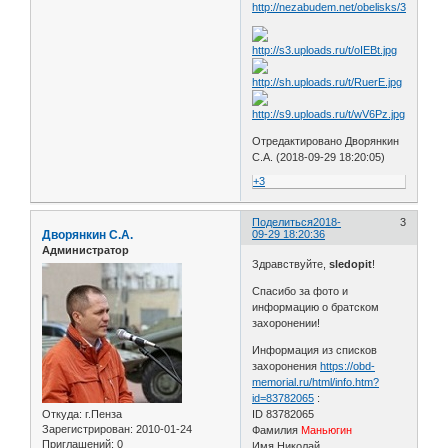
http://nezabudem.net/obelisks/3389
Отредактировано Дворянкин
С.А. (2018-09-29 18:20:05)
+3
Поделиться
2018-
3
Дворянкин С.А.
09-29 18:20:36
Администратор
Здравствуйте,
sledopit
!
Спасибо за фото и
информацию о братском
захоронении!
Информация из списков
захоронения
https://obd-
memorial.ru/html/info.htm?
id=83782065
:
Откуда:
г.Пенза
ID 83782065
Зарегистрирован
: 2010-01-24
Фамилия
Маньюгин
Приглашений:
0
Имя Николай