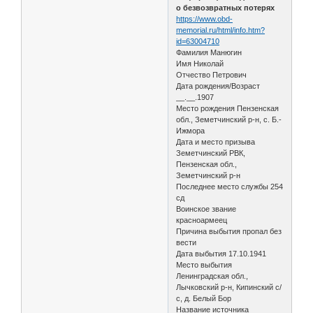
о безвозвратных потерях
https://www.obd-
memorial.ru/html/info.htm?
id=63004710
Фамилия Манюгин
Имя Николай
Отчество Петрович
Дата рождения/Возраст
__.__.1907
Место рождения Пензенская
обл., Земетчинский р-н, с. Б.-
Ижмора
Дата и место призыва
Земетчинский РВК,
Пензенская обл.,
Земетчинский р-н
Последнее место службы 254
сд
Воинское звание
красноармеец
Причина выбытия пропал без
вести
Дата выбытия 17.10.1941
Место выбытия
Ленинградская обл.,
Лычковский р-н, Кипинский с/
с, д. Белый Бор
Название источника