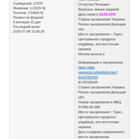
Сообщений:
17075
Отчество Петрович
Уважение:
[+1523/-6]
Воинское звание рядовой
Позитив:
[+5483/-0]
Дата смерти
18.09.1943
Провел на форуме:
Страна захоронения Украина
9 месяцев 22 дня
Регион захоронения Донецкая
Последний визит:
обл.
2026-07-08 15:06:26
Место захоронения г. Торез,
Центральное городское
кладбище, юго-восточная
окраина
Могила могила 2.
Информация о захоронении
https://obd-
memorial.ru/html/info.htm?
id=83782049
:
ID 83782049
Страна захоронения Украина
Регион захоронения Донецкая
обл.
Номер захоронения в ВМЦ
ЗУ380-05-388
Место захоронения г. Торез,
Центральное городское
кладбище, юго-восточная
окраина
Дата создания современного
места захоронения