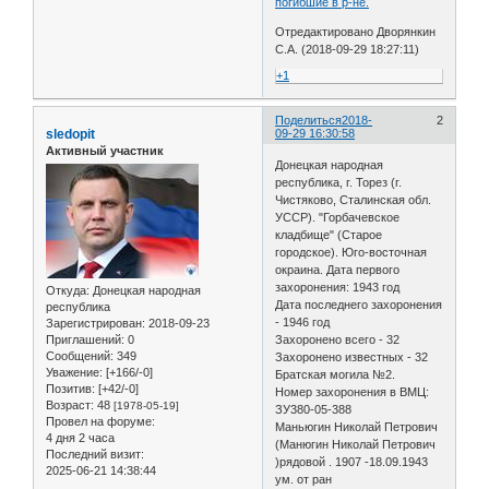
погибшие в р-не.
Отредактировано Дворянкин
С.А. (2018-09-29 18:27:11)
+1
Поделиться
2018-
2
sledopit
09-29 16:30:58
Активный участник
Донецкая народная
республика, г. Торез (г.
Чистяково, Сталинская обл.
УССР). "Горбачевское
кладбище" (Старое
городское). Юго-восточная
окраина. Дата первого
захоронения: 1943 год
Откуда:
Донецкая народная
Дата последнего захоронения
республика
- 1946 год
Зарегистрирован
: 2018-09-23
Приглашений:
0
Захоронено всего - 32
Сообщений:
349
Захоронено известных - 32
Уважение:
[+166/-0]
Братская могила №2.
Позитив:
[+42/-0]
Номер захоронения в ВМЦ:
Возраст:
48
[1978-05-19]
ЗУ380-05-388
Провел на форуме:
Маньюгин Николай Петрович
4 дня 2 часа
(Манюгин Николай Петрович
Последний визит:
)рядовой . 1907 -18.09.1943
2025-06-21 14:38:44
ум. от ран