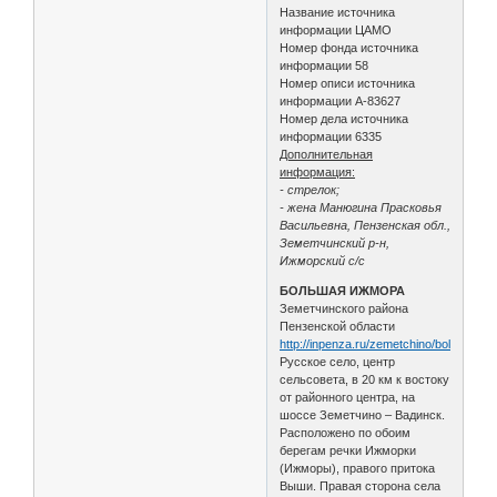
Название источника
информации ЦАМО
Номер фонда источника
информации 58
Номер описи источника
информации А-83627
Номер дела источника
информации 6335
Дополнительная
информация:
- стрелок;
- жена Манюгина Прасковья
Васильевна, Пензенская обл.,
Земетчинский р-н,
Ижморский с/с
БОЛЬШАЯ ИЖМОРА
Земетчинского района
Пензенской области
http://inpenza.ru/zemetchino/bolshaya_
Русское село, центр
сельсовета, в 20 км к востоку
от районного центра, на
шоссе Земетчино – Вадинск.
Расположено по обоим
берегам речки Ижморки
(Ижморы), правого притока
Выши. Правая сторона села