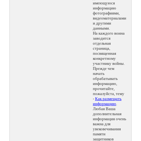
имеющуюся
информацию
фотографиями,
видеоматериалами
и другими
данными.
На каждого воина
заводится
отдельная
страница,
посвященная
конкретному
участнику войны.
Прежде чем
начать
обрабатывать
информацию,
прочитайте,
пожалуйста, тему
-
Как размещать
информацию
.
Любая Ваша
дополнительная
информация очень
важна для
увековечивания
памяти
защитников