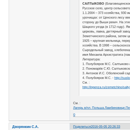
САЛТЫКОВО
(Благовещенское
Русское село, центр сельсовета
1.1.2004 – 373 хозяйства, 930
урочищах: от Ценского лесу вв
сторону до Выши реки». На эти
Шацкого уезда (в 1712 году). 
церковь, лавка, дегтярный заво
Земетчинского района, затем це
1925 – крупная мельница, перер
хозяйства. В 1998 – сельскохо
Сыродельный завод, хлебопекар
имя Михаила Архистратига (пам
Литература:
1. Полубояров М.С. Салтыково 
2. Пономарёв С.Ю. Салтыковски
3. Антонов И.С. Оболенский сад
4. Полубояров М.С. -
http://susl
См. :
http://inpenza.ru/zemetchino/salt
См. :
Лагерь в/пл. Польша.Ламбиновице.Пен
0
Дворянкин С.А.
Поделиться
2016-05-05 20:26:33