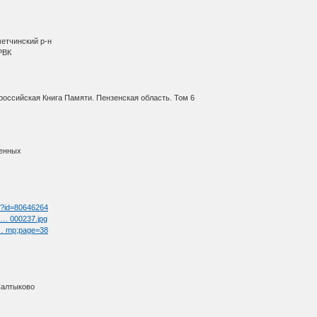
метчинский р-н
РВК
оссийская Книга Памяти. Пензенская область. Том 6
ленных
tm?id=80646264
l … 000237.jpg
t … mp;page=38
Салтыково