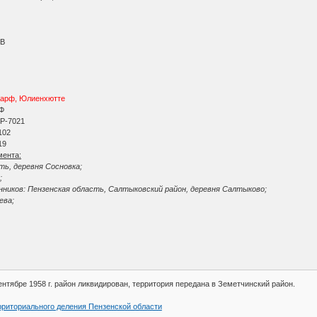
 B
Карф, Юлиенхютте
РФ
Р-7021
102
19
мента:
ть, деревня Сосновка;
;
ников: Пензенская область, Салтыковский район, деревня Салтыково;
ева;
.
ентябре 1958 г. район ликвидирован, территория передана в Земетчинский район.
рриториального деления Пензенской области