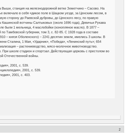
ока Выши, станция на железнодорожной ветке Земетчино – Сасово. На
ье включало в себя «дикое поле в Шацком уезде, за Ценским лесом, в
вую сторону до Раевской дубровы, до Ценского лесу, по правую
ы Кашинской вотчины Салтыковых (около 1696 года), Девичьи Рукава
ле были 1 мельница, 4 маслобойки (конопляное масло). В 1877 –
по Тамбовской губернии, том 3, с. 82-85. С 1928 года в составе
910 – князя Оболенского) – 2241 десятин земли, имелись 3 школы. В
мени Сталина, 1 Мая, «Ударник», «Победа», «Ленинский путь»; 654
циализация – растениеводство, мясо-молочное животноводство.
я. При школе стадион и спортзал. Действующая церковь с престолом во
кой Отечественной войны.
ия», 2001, с. 539.
иклопедия», 2001, с. 539.
дия», 2001, с. 403.
2