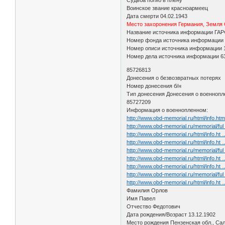
Воинское звание красноармеец
Дата смерти 04.02.1943
Место захоронения Германия, Земля 
Название источника информации ГА
Номер фонда источника информации 
Номер описи источника информации 
Номер дела источника информации 6
85726813
Донесения о безвозвратных потерях
Номер донесения б/н
Тип донесения Донесения о военноп
85727209
Информация о военнопленном:
http://www.obd-memorial.ru/html/info.h
http://www.obd-memorial.ru/memorial/fu
http://www.obd-memorial.ru/html/info.ht
http://www.obd-memorial.ru/html/info.h
http://www.obd-memorial.ru/memorial/fu
http://www.obd-memorial.ru/html/info.ht
http://www.obd-memorial.ru/html/info.h
http://www.obd-memorial.ru/memorial/fu
http://www.obd-memorial.ru/html/info.ht
Фамилия Орлов
Имя Павел
Отчество Федотович
Дата рождения/Возраст 13.12.1902
Место рождения Пензенская обл., Са