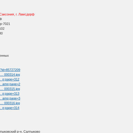
Саксония, г. Ламсдорф
РФ
р-7021
102
30
ленных
tm?id=85727209
l … 000314.jpg
 … p;page=312
t … amp;page=2
l … 000315.jpg
 … p;page=313
t … amp;page=3
l … 000316.jpg
 … p;page=314
лтыковский р-н, Салтыково