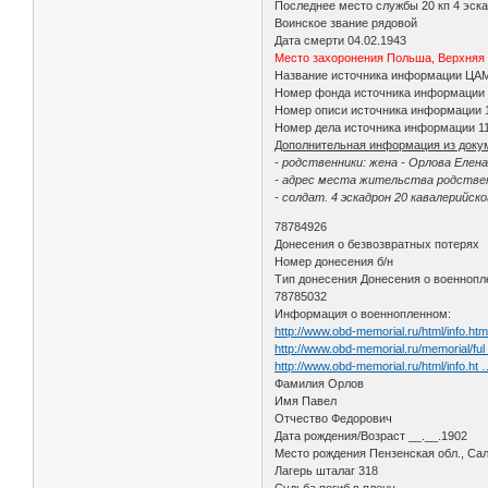
Последнее место службы 20 кп 4 эск
Воинское звание рядовой
Дата смерти 04.02.1943
Место захоронения Польша, Верхняя
Название источника информации ЦА
Номер фонда источника информации
Номер описи источника информации 
Номер дела источника информации 1
Дополнительная информация из доку
- родственники: жена - Орлова Елена
- адрес места жительства родствен
- солдат. 4 эскадрон 20 кавалерийско
78784926
Донесения о безвозвратных потерях
Номер донесения б/н
Тип донесения Донесения о военноп
78785032
Информация о военнопленном:
http://www.obd-memorial.ru/html/info.h
http://www.obd-memorial.ru/memorial/fu
http://www.obd-memorial.ru/html/info.h
Фамилия Орлов
Имя Павел
Отчество Федорович
Дата рождения/Возраст __.__.1902
Место рождения Пензенская обл., Сал
Лагерь шталаг 318
Судьба погиб в плену