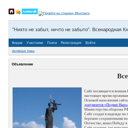
"Никто не забыт, ничто не забыто". Всенародная К
Форум
Участники
Поиск
Регистрация
Войти
Активные темы
Объявление
Все
Сайт посвящается воинам 
настоящее время проживаю
Основой наполнения сайта
документов «Подвиг Народ
Министерства обороны РФ
Сайт создан в надежде на
бережно сохраненными восп
Отечество, ковал Победу 
Сайт задуман, как народн