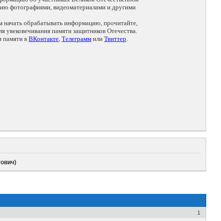
цию фотографиями, видеоматериалами и другими
ем начать обрабатывать информацию, прочитайте,
я увековечивания памяти защитников Отечества.
и памяти в
ВКонтакте
,
Телеграмм
или
Твиттер
.
ович)
1