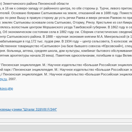
) Земетчинского района Пензенской области
, в 16 км к северо-западу от районного центра, по обе стороны р. Турчи, левого прит
 жителей. Основано боярами Салтыковыми на земле, отказанной им в 1688 году. Помест
ерх по реке Вышу в правую сторону до усть речки Раева и вверх речкою Раевою по пра
х землях Салтыковы основали села Салтыково, Оторму, Рянзу. Крестьяне из сел Кимр
Являлось волостным центром Моршанского уезда Тамбовской губернии. В 1862 году в се
д. Об экономическом состоянии села в 1882 году см. Сборник статистических сведений 
нтр Салтыковского района. В 1888 – крупная экономия княгини М.А. Мингрельской (в 1
абатывающая в год 172 тыс. пудов ржи. В 1934 году – центр сельсовета, 5 колхозов: и
зяйственное товарищество «Салтыково» (на базе бывшего совхоза «Юрсовский»), спе
ня. больница, аптека, средняя школа, дом культуры, комбинат бытового обслуживани
ятник архитектуры начала 20 века). Памятник односельчанам, погибшим в годы Вели
/ Пензенская энциклопедия. М.: Научное издательство «Большая Российская энциклопед
й парк / Пензенская энциклопедия. М.: Научное издательство «Большая Российская энц
 / Пензенская энциклопедия. М.: Научное издательство «Большая Российская энциклопе
ony.ru
, 2007.
ykovo.php
зенцы-узники "Шталаг 318/VIII F/344"