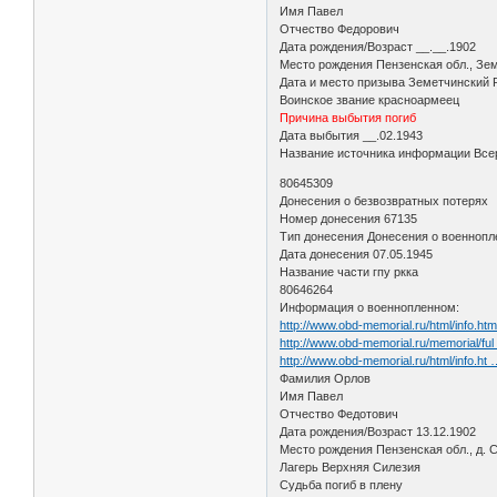
Имя Павел
Отчество Федорович
Дата рождения/Возраст __.__.1902
Место рождения Пензенская обл., Зе
Дата и место призыва Земетчинский 
Воинское звание красноармеец
Причина выбытия погиб
Дата выбытия __.02.1943
Название источника информации Всер
80645309
Донесения о безвозвратных потерях
Номер донесения 67135
Тип донесения Донесения о военноп
Дата донесения 07.05.1945
Название части гпу ркка
80646264
Информация о военнопленном:
http://www.obd-memorial.ru/html/info.h
http://www.obd-memorial.ru/memorial/fu
http://www.obd-memorial.ru/html/info.h
Фамилия Орлов
Имя Павел
Отчество Федотович
Дата рождения/Возраст 13.12.1902
Место рождения Пензенская обл., д. 
Лагерь Верхняя Силезия
Судьба погиб в плену