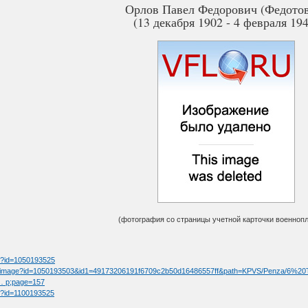
Орлов Павел Федорович (Федото
(13 декабря 1902 - 4 февраля 19
(фотография со страницы учетной карточки военнопл
tm?id=1050193525
/fullimage?id=1050193503&id1=49173206191f6709c2b50d16486557ff&path=KPVS/Penza/6%
 … p;page=157
tm?id=1100193525