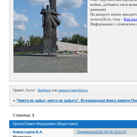
войны, добавить свои ко
данными.
На каждого воина заводит
пожалуйста, тему -
Как ра
Информацию о появлении н
Привет, Гость!
Войдите
или
зарегистрируйтесь
.
»
"Никто не забыт, ничто не забыто". Всенародная Книга памяти Пе
Страница:
1
Орлов Павел Федорович (Федотович)
Комиссаров В.А.
Поделиться
2016-05-05 19:51:07
Модератор