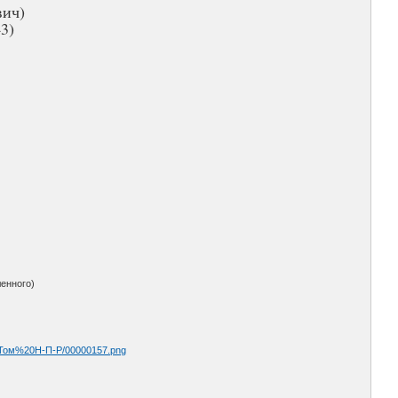
вич)
43)
енного)
20Том%20Н-П-Р/00000157.png