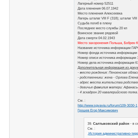
Лагерный номер 52511
Дата пленения 06.07.1942
Место пленения Алексеевка
Лагерь шталаг VIII F (318); шталаг VIII
Судьба погиб в плену
Последнее место службы 20 кп
Воинское звание рядовой
Дата смерти 04.02.1943
Место захоронения Польша, Бобрек-
Название источника информации ГА
Номер фонда источника информации 
Номер описи источника информации 
Номер дела источника информации 6
Дополнительная информация из доку
- место рождения: Пензенская облас
- родственники: жена - Орлова Елена
- адрес места жительства родствен
- девичья фамилия матери: Афанась
- 4 эскадрон 20 кавалерийского полка
См. :
http://www.sgvavia.ru/forum/109-3030-1
Грошев Егор Максимович
39.
Салтыковский район
- в с
См. :
,История административно-тер