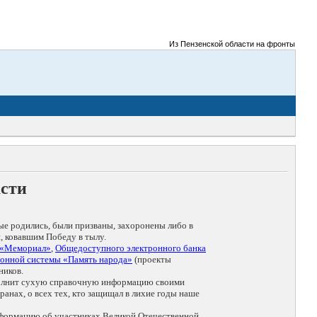
Из Пензенской области на фронты Великой О
асти
ые родились, были призваны, захоронены либо в
, ковавшим Победу в тылу.
 «Мемориал»
,
Общедоступного электронного банка
онной системы «Память народа»
(проекты
ников.
дополнит сухую справочную информацию своими
анах, о всех тех, кто защищал в лихие годы наше
нформацию об участниках Великой Отечественной