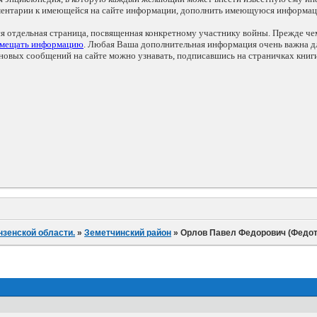
мментарии к имеющейся на сайте информации, дополнить имеющуюся информа
ся отдельная страница, посвященная конкретному участнику войны. Прежде ч
змещать информацию
. Любая Ваша дополнительная информация очень важна дл
овых сообщений на сайте можно узнавать, подписавшись на страничках книг
нзенской области.
»
Земетчинский район
»
Орлов Павел Федорович (Федот