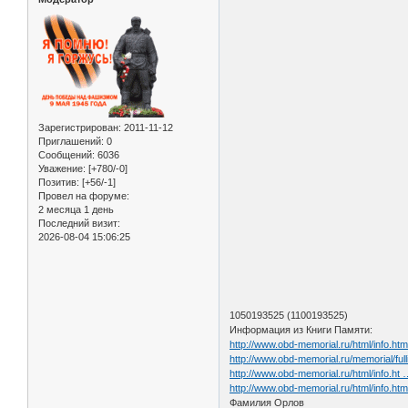
Зарегистрирован
: 2011-11-12
Приглашений:
0
Сообщений:
6036
Уважение:
[+780/-0]
Позитив:
[+56/-1]
Провел на форуме:
2 месяца 1 день
Последний визит:
2026-08-04 15:06:25
1050193525 (1100193525)
Информация из Книги Памяти:
http://www.obd-memorial.ru/html/info.h
http://www.obd-memorial.ru/memorial
http://www.obd-memorial.ru/html/info.ht
http://www.obd-memorial.ru/html/info.h
Фамилия Орлов