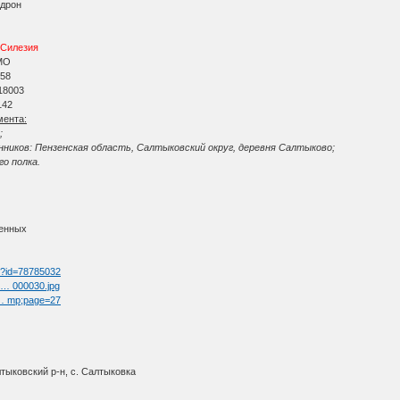
адрон
 Силезия
МО
 58
18003
142
мента:
;
ников: Пензенская область, Салтыковский округ, деревня Салтыково;
го полка.
ленных
tm?id=78785032
l … 000030.jpg
t … mp;page=27
тыковский р-н, с. Салтыковка