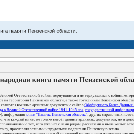
нига памяти Пензенской области.
народная книга памяти Пензенской обл
Великой Отечественной войны, вернувшимся и не вернувшимся с войны, котор
т на территории Пензенской области, а также труженикам Пензенской области
 являются военные архивные документы с сайтов
Обобщенного Банка Данных
а в Великой Отечественной войне 1941-1945 гг.»
,
государственной информаци
), информация
книги "Память. Пензенская область."
, других справочных источ
 то, что каждый из нас не только внесёт данные архивных документов, но и 
оминаниями о тех, кого уже нет с нами рядом, рассказами о ныне живых ветер
в тылу, прославлял ратными и трудовыми подвигами Пензенскую землю.
ая энциклопедия, в которую каждый желающий может внести известную ему и